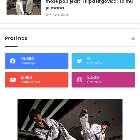
može pobijediti Filipa Hrgovića: To mu
je mana
Prije 2 dana
Prati nas
15.866
0
Pratitelja
Pratitelja
3.980
2.500
Pretplatnika
Pratitelja