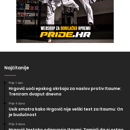
Najčitanije
Prije 1 dan
Hrgović uoči epskog okršaja za naslov protiv Itaume:
Treniram dvaput dnevno
Prije 4 dana
Usik smatra kako Hrgović nije veliki test za Itaumu: On
je budućnost
Prije 3 dana
Hrgović žestoko odgovorio Itaumi: Zamisli da si ostao