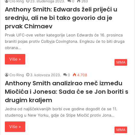
Cro Ring
23. studenoga 2023.
0
263
Anthony Smith: Edwards želi prijeći u
srednju, ali ne bi tako govorio da je
prvak Chimaev
Prvak UFC-ove velter kategorije Leon Edwards će 16. prosinca
braniti pojas protiv Colbyja Covingtona. Englezu će to biti druga
obrana…
Više »
MMA
Cro Ring
3. kolovoza 2023.
0
4.708
Anthony Smith analizirao meč između
Miočića i Jonesa: Sada će se Jon boriti s
drugim kraljem
Jedna od najiščekivanijih borbi ove godine dogodit će se 11.
studenog u New Yorku, gdje će Stipe Miočić protiv Jona…
Više »
MMA