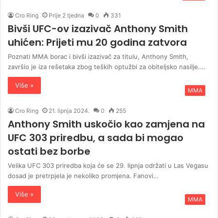
Cro Ring
Prije 2 tjedna
0
331
Bivši UFC-ov izazivač Anthony Smith
uhićen: Prijeti mu 20 godina zatvora
Poznati MMA borac i bivši izazivač za titulu, Anthony Smith,
završio je iza rešetaka zbog teških optužbi za obiteljsko nasilje.…
Više »
MMA
Cro Ring
21. lipnja 2024.
0
255
Anthony Smith uskočio kao zamjena na
UFC 303 priredbu, a sada bi mogao
ostati bez borbe
Velika UFC 303 priredba koja će se 29. lipnja održati u Las Vegasu
dosad je pretrpjela je nekoliko promjena. Fanovi…
Više »
MMA