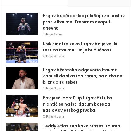
Hrgović uoči epskog okršaja za naslov
protiv Itaume: Treniram dvaput
dnevno
Prije 1 dan
Usik smatra kako Hrgović nije veliki
test za Itaumu: On je budućnost
Prije 4 dana
Hrgović žestoko odgovorio Itaumi:
Zamisli da si ostao tamo, pa nitko ne
bi znao za tebe!
Prije 3 dana
Povijesni dan: Filip Hrgović i Luka
Plantić se na isti datum bore za
naslov svjetskog prvaka
Prije 4 dana
Teddy Atlas zna kako Moses Itauma