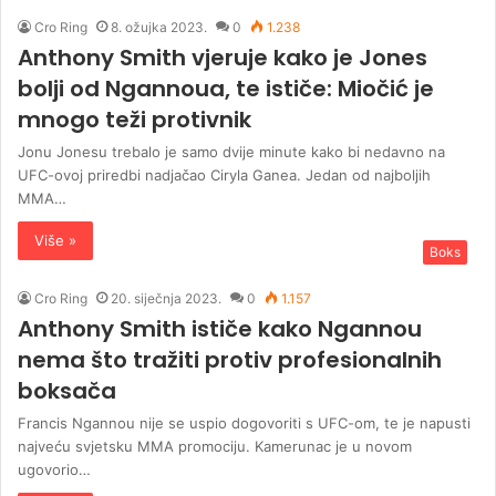
Cro Ring
8. ožujka 2023.
0
1.238
Anthony Smith vjeruje kako je Jones
bolji od Ngannoua, te ističe: Miočić je
mnogo teži protivnik
Jonu Jonesu trebalo je samo dvije minute kako bi nedavno na
UFC-ovoj priredbi nadjačao Ciryla Ganea. Jedan od najboljih
MMA…
Više »
Boks
Cro Ring
20. siječnja 2023.
0
1.157
Anthony Smith ističe kako Ngannou
nema što tražiti protiv profesionalnih
boksača
Francis Ngannou nije se uspio dogovoriti s UFC-om, te je napusti
najveću svjetsku MMA promociju. Kamerunac je u novom
ugovorio…