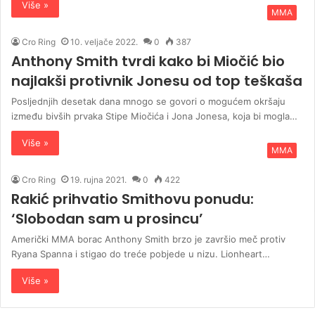
Više »
MMA
Cro Ring
10. veljače 2022.
0
387
Anthony Smith tvrdi kako bi Miočić bio
najlakši protivnik Jonesu od top teškaša
Posljednjih desetak dana mnogo se govori o mogućem okršaju
između bivših prvaka Stipe Miočića i Jona Jonesa, koja bi mogla…
Više »
MMA
Cro Ring
19. rujna 2021.
0
422
Rakić prihvatio Smithovu ponudu:
‘Slobodan sam u prosincu’
Američki MMA borac Anthony Smith brzo je završio meč protiv
Ryana Spanna i stigao do treće pobjede u nizu. Lionheart…
Više »