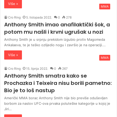
Više »
MMA
Cro Ring
5. listopada 2022.
0
278
Anthony Smith imao anafilaktički šok, a
potom mu našli i krvni ugrušak u nozi
Anthony Smith je u srpnju prekidom izgubio protiv Magomeda
Ankalaeva, te je teško ozlijedio nogu i završio je na operaciji.…
Više »
MMA
Cro Ring
15. lipnja 2022.
0
267
Anthony Smith smatra kako se
Prochazka i Teixeira nisu borili pametno:
Bio je to loš nastup
Američki MMA borac Anthony Smith nije bio previše oduševljen
borbom za naslov UFC-ova prvaka poluteške kategorije u kojoj je
Jiri…