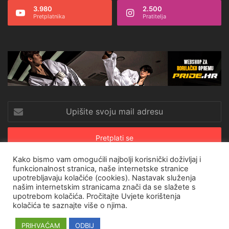
3.980
2.500
Pretplatnika
Pratitelja
Upišite
svoju
mail
adresu
Kako bismo vam omogućili najbolji korisnički doživljaj i
funkcionalnost stranica, naše internetske stranice
upotrebljavaju kolačiće (cookies). Nastavak služenja
© Copyright 2026, All Rights Reserved |
CroRing Magazin
našim internetskim stranicama znači da se slažete s
upotrebom kolačića. Pročitajte
Uvjete korištenja
Naslovnica
Arhiva
Pravila o privatnosti
Impressum
SHOP
kolačića
te saznajte više o njima.
Facebook
Twitter
YouTube
Instagram
PRIHVAĆAM
ODBIJ