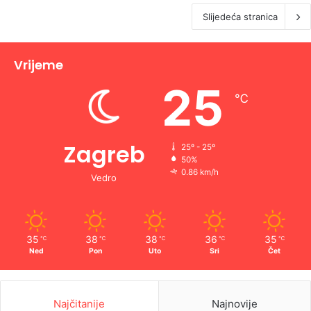
Slijedeća stranica
Vrijeme
25
℃
Zagreb
25º - 25º
50%
0.86 km/h
Vedro
35
38
38
36
35
℃
℃
℃
℃
℃
Ned
Pon
Uto
Sri
Čet
Najčitanije
Najnovije