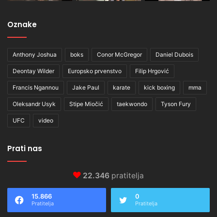
Oznake
Anthony Joshua
boks
Conor McGregor
Daniel Dubois
Deontay Wilder
Europsko prvenstvo
Filip Hrgović
Francis Ngannou
Jake Paul
karate
kick boxing
mma
Oleksandr Usyk
Stipe Miočić
taekwondo
Tyson Fury
UFC
video
Prati nas
22.346
pratitelja
15.866
0
Pratitelja
Pratitelja