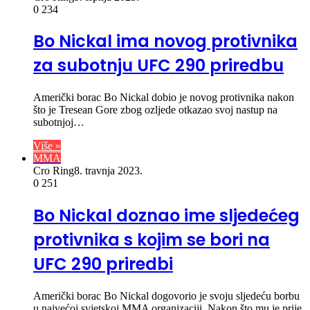
0
234
Bo Nickal ima novog protivnika
za subotnju UFC 290 priredbu
Američki borac Bo Nickal dobio je novog protivnika nakon
što je Tresean Gore zbog ozljede otkazao svoj nastup na
subotnjoj…
Više »
MMA
Cro Ring
8. travnja 2023.
0
251
Bo Nickal doznao ime sljedećeg
protivnika s kojim se bori na
UFC 290 priredbi
Američki borac Bo Nickal dogovorio je svoju sljedeću borbu
u najvećoj svjetskoj MMA organizaciji. Nakon što mu je prije