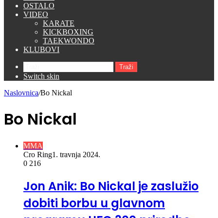
OSTALO
VIDEO
KARATE
KICKBOXING
TAEKWONDO
KLUBOVI
Traži
Switch skin
Naslovnica
/
Bo Nickal
Bo Nickal
MMA
Cro Ring
1. travnja 2024.
0
216
Jon Anik: Bo Nickal je zaslužio
dobiti borbu u glavnom