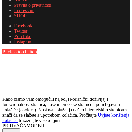
Pravila o privatnosti
Impressum
SHOP
Facebook
Twitter
YouTube
Instagram
Back to top button
Kako bismo vam omogućili najbolji korisnički doživljaj i
funkcionalnost stranica, naše internetske stranice upotrebljavaju
kolačiće (cookies). Nastavak služenja našim internetskim stranicama
znači da se slažete s upotrebom kolačića. Pročitajte
Uvjete korištenja
kolačića
te saznajte više o njima.
PRIHVAĆAM
ODBIJ