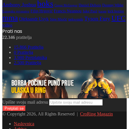
boks
Anthony Joshua
Daniel Dubois
Deontay Wilder
Conor McGregor
Filip Hrgović
Francis Ngannou
Jake Paul
kick boxing
karate
Europsko prvenstvo
mma
UFC
Tyson Fury
Oleksandr Usyk
Stipe Miočić
taekwondo
video
Prati nas
22.346
pratitelja
15.866
Pratitelja
0
Pratitelja
3.980
Pretplatnika
2.500
Pratitelja
Upišite svoju mail adresu
© Copyright 2026, All Rights Reserved |
CroRing Magazin
Naslovnica
Arhiva