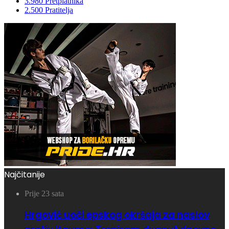
3.980
Pretplatnika
2.500
Pratitelja
Najčitanije
Prije 23 sata
Hrgović uoči epskog okršaja za naslov