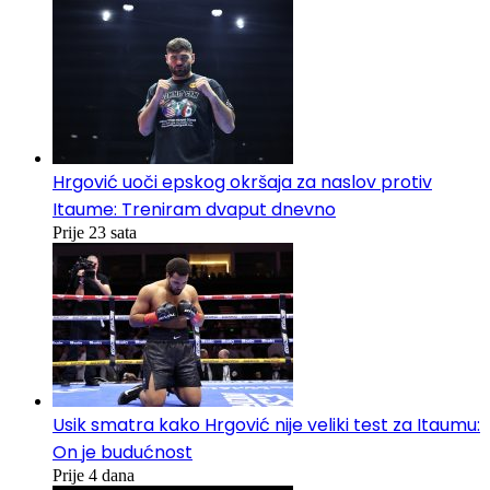
Hrgović uoči epskog okršaja za naslov protiv
Itaume: Treniram dvaput dnevno
Prije 23 sata
Usik smatra kako Hrgović nije veliki test za Itaumu:
On je budućnost
Prije 4 dana