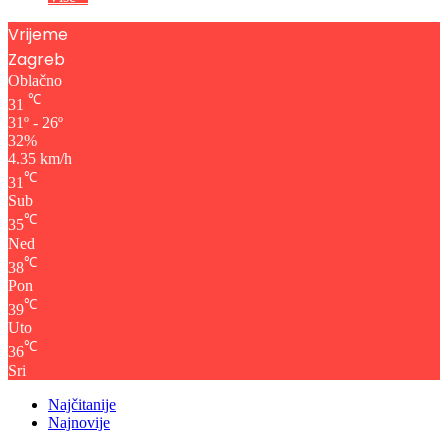
Vrijeme
Zagreb
Oblačno
℃
31
31º - 26º
32%
4.35 km/h
℃
31
Sub
℃
35
Ned
℃
38
Pon
℃
39
Uto
℃
36
Sri
Najčitanije
Najnovije