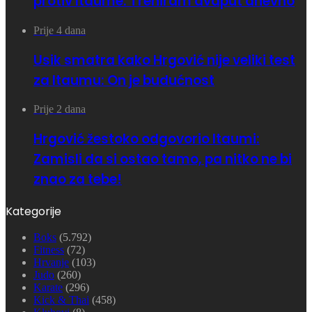
protiv Itaume: Treniram dvaput dnevno
Prije 4 dana
Usik smatra kako Hrgović nije veliki test
za Itaumu: On je budućnost
Prije 2 dana
Hrgović žestoko odgovorio Itaumi:
Zamisli da si ostao tamo, pa nitko ne bi
znao za tebe!
Kategorije
Boks
(5.792)
Fitness
(72)
Hrvanje
(103)
Judo
(260)
Karate
(296)
Kick & Thai
(458)