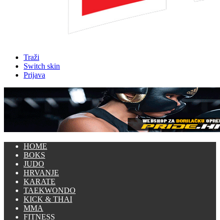
Traži
Switch skin
Prijava
HOME
BOKS
JUDO
HRVANJE
KARATE
TAEKWONDO
KICK & THAI
MMA
FITNESS