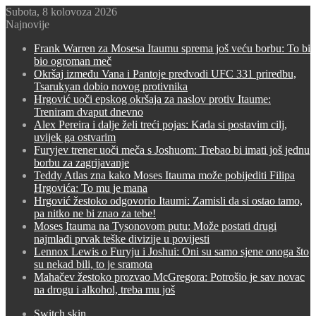
Subota, 8 kolovoza 2026
Najnovije
Frank Warren za Mosesa Itaumu sprema još veću borbu: To bi
bio ogroman meč
Okršaj između Vana i Pantoje predvodi UFC 331 priredbu,
Tsarukyan dobio novog protivnika
Hrgović uoči epskog okršaja za naslov protiv Itaume:
Treniram dvaput dnevno
Alex Pereira i dalje želi treći pojas: Kada si postavim cilj,
uvijek ga ostvarim
Furyjev trener uoči meča s Joshuom: Trebao bi imati još jednu
borbu za zagrijavanje
Teddy Atlas zna kako Moses Itauma može pobijediti Filipa
Hrgovića: To mu je mana
Hrgović žestoko odgovorio Itaumi: Zamisli da si ostao tamo,
pa nitko ne bi znao za tebe!
Moses Itauma na Tysonovom putu: Može postati drugi
najmlađi prvak teške divizije u povijesti
Lennox Lewis o Furyju i Joshui: Oni su samo sjene onoga što
su nekad bili, to je sramota
Mahačev žestoko prozvao McGregora: Potrošio je sav novac
na drogu i alkohol, treba mu još
Switch skin