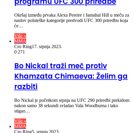
programu UFC 300 priredbe
Okršaj između prvaka Alexa Pereire i Jamahal Hill u meču za
naslov poluteške kategorije predvodi UFC 300 priredbu koja
će…
Više »
MMA
Cro Ring
17. srpnja 2023.
0
271
Bo Nickal traži meč protiv
Khamzata Chimaeva: Želim ga
razbiti
Bo Nickal je početkom srpnja na UFC 290 priredbi prekidom
nakon samo 38 sekundi svladao Vala Woodburna i tako
stigao…
Više »
MMA
Cro Ring
5. srpnja 2023.