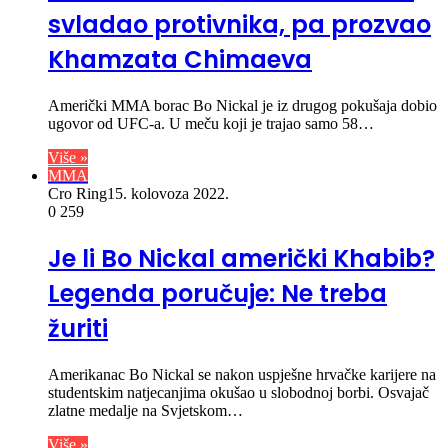
svladao protivnika, pa prozvao
Khamzata Chimaeva
Američki MMA borac Bo Nickal je iz drugog pokušaja dobio
ugovor od UFC-a. U meču koji je trajao samo 58…
Više »
MMA
Cro Ring
15. kolovoza 2022.
0
259
Je li Bo Nickal američki Khabib?
Legenda poručuje: Ne treba
žuriti
Amerikanac Bo Nickal se nakon uspješne hrvačke karijere na
studentskim natjecanjima okušao u slobodnoj borbi. Osvajač
zlatne medalje na Svjetskom…
Više »