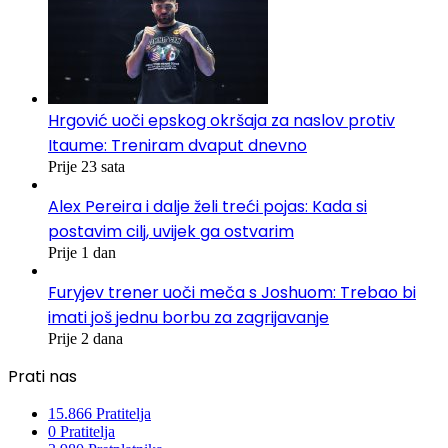
Hrgović uoči epskog okršaja za naslov protiv
Itaume: Treniram dvaput dnevno
Prije 23 sata
Alex Pereira i dalje želi treći pojas: Kada si
postavim cilj, uvijek ga ostvarim
Prije 1 dan
Furyjev trener uoči meča s Joshuom: Trebao bi
imati još jednu borbu za zagrijavanje
Prije 2 dana
Prati nas
15.866
Pratitelja
0
Pratitelja