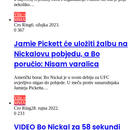
nekoliko…
Više »
MMA
Cro Ring
6. ožujka 2023.
0
367
Jamie Pickett će uložiti žalbu na
Nickalovu pobjedu, a Bo
poručio: Nisam varalica
Američki borac Bo Nickal je u svom debiju za UFC
uvjerljivo stigao do pobjede. U meču protiv sunarodnjaka
Jamieja Picketta…
Više »
MMA
Cro Ring
28. rujna 2022.
0
233
VIDEO Bo Nickal za 58 sekundi