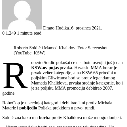
Drago Hudika
16. prosinca 2021.
0
1.249
1 minute read
Roberto Soldić i Mamed Khalidov. Foto: Screenshot
(YouTube, KSW)
R
oberto Soldić pokušat će u subotu osvojiti još jedan
KSW-ov pojas
prvaka. Hrvatski MMA borac je
prvak velter kategorije, a na KSW 65 priredbi u
poljskim Gliwicama bori se protiv legendarnog
Mameda Khalidova, prvaka srednje kategorije, koji
je za poljsku MMA promociju debitirao 2007.
godine.
RoboCop je u srednjoj kategoriji debitirao lani protiv Michala
Materle i
pobijedio
Poljaka prekidom u prvoj rundi.
Soldić zna kako mu
borba
protiv Khalidova može mnogo donijeti.