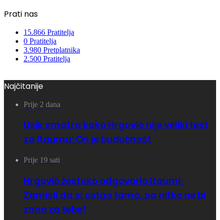
Prati nas
15.866
Pratitelja
0
Pratitelja
3.980
Pretplatnika
2.500
Pratitelja
Najčitanije
Prije 2 dana
Usik smatra kako Hrgović nije veliki test
za Itaumu: On je budućnost
Prije 19 sati
Hrgović žestoko odgovorio Itaumi:
Zamisli da si ostao tamo, pa nitko ne bi
znao za tebe!