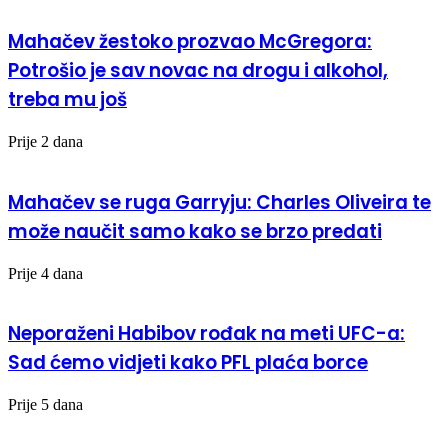
Mahačev žestoko prozvao McGregora:
Potrošio je sav novac na drogu i alkohol,
treba mu još
Prije 2 dana
Mahačev se ruga Garryju: Charles Oliveira te
može naučit samo kako se brzo predati
Prije 4 dana
Neporaženi Habibov rođak na meti UFC-a:
Sad ćemo vidjeti kako PFL plaća borce
Prije 5 dana