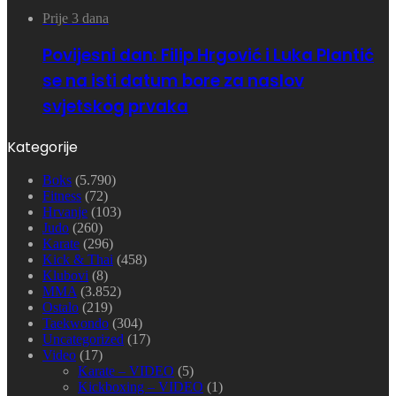
Prije 3 dana
Povijesni dan: Filip Hrgović i Luka Plantić
se na isti datum bore za naslov
svjetskog prvaka
Kategorije
Boks
(5.790)
Fitness
(72)
Hrvanje
(103)
Judo
(260)
Karate
(296)
Kick & Thai
(458)
Klubovi
(8)
MMA
(3.852)
Ostalo
(219)
Taekwondo
(304)
Uncategorized
(17)
Video
(17)
Karate – VIDEO
(5)
Kickboxing – VIDEO
(1)