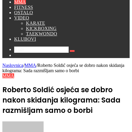
MMA
FITNESS
OSTALO
VIDEO
KARATE
KICKBOXING
TAEKWONDO
KLUBOVI
Traži
Switch
skin
Naslovnica
/
MMA
/
Roberto Soldić osjeća se dobro nakon skidanja
kilograma: Sada razmišljam samo o borbi
MMA
Roberto Soldić osjeća se dobro
nakon skidanja kilograma: Sada
razmišljam samo o borbi