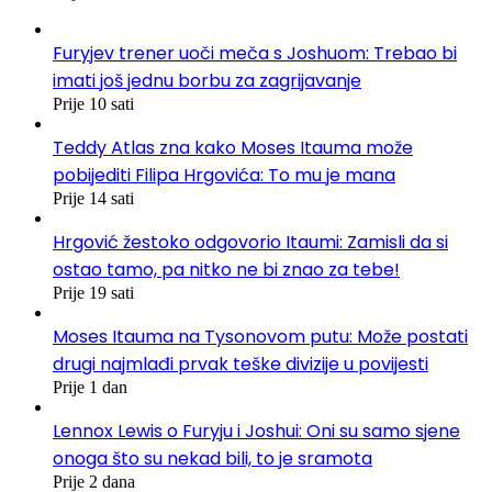
Furyjev trener uoči meča s Joshuom: Trebao bi
imati još jednu borbu za zagrijavanje
Prije 10 sati
Teddy Atlas zna kako Moses Itauma može
pobijediti Filipa Hrgovića: To mu je mana
Prije 14 sati
Hrgović žestoko odgovorio Itaumi: Zamisli da si
ostao tamo, pa nitko ne bi znao za tebe!
Prije 19 sati
Moses Itauma na Tysonovom putu: Može postati
drugi najmlađi prvak teške divizije u povijesti
Prije 1 dan
Lennox Lewis o Furyju i Joshui: Oni su samo sjene
onoga što su nekad bili, to je sramota
Prije 2 dana