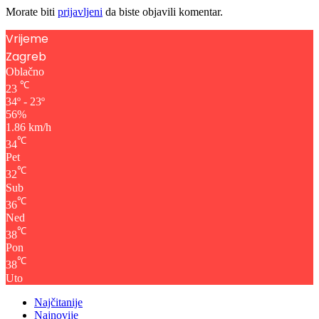
Morate biti
prijavljeni
da biste objavili komentar.
Vrijeme
Zagreb
Oblačno
℃
23
34º - 23º
56%
1.86 km/h
℃
34
Pet
℃
32
Sub
℃
36
Ned
℃
38
Pon
℃
38
Uto
Najčitanije
Najnovije