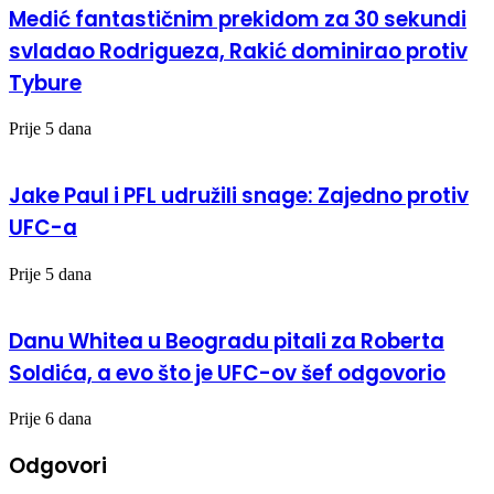
Medić fantastičnim prekidom za 30 sekundi
svladao Rodrigueza, Rakić dominirao protiv
Tybure
Prije 5 dana
Jake Paul i PFL udružili snage: Zajedno protiv
UFC-a
Prije 5 dana
Danu Whitea u Beogradu pitali za Roberta
Soldića, a evo što je UFC-ov šef odgovorio
Prije 6 dana
Odgovori