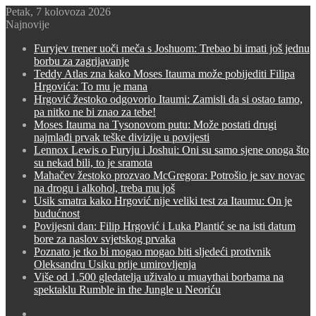
Petak, 7 kolovoza 2026
Najnovije
Furyjev trener uoči meča s Joshuom: Trebao bi imati još jednu
borbu za zagrijavanje
Teddy Atlas zna kako Moses Itauma može pobijediti Filipa
Hrgovića: To mu je mana
Hrgović žestoko odgovorio Itaumi: Zamisli da si ostao tamo,
pa nitko ne bi znao za tebe!
Moses Itauma na Tysonovom putu: Može postati drugi
najmlađi prvak teške divizije u povijesti
Lennox Lewis o Furyju i Joshui: Oni su samo sjene onoga što
su nekad bili, to je sramota
Mahačev žestoko prozvao McGregora: Potrošio je sav novac
na drogu i alkohol, treba mu još
Usik smatra kako Hrgović nije veliki test za Itaumu: On je
budućnost
Povijesni dan: Filip Hrgović i Luka Plantić se na isti datum
bore za naslov svjetskog prvaka
Poznato je tko bi mogao mogao biti sljedeći protivnik
Oleksandru Usiku prije umirovljenja
Više od 1.500 gledatelja uživalo u muaythai borbama na
spektaklu Rumble in the Jungle u Neoriću
Switch