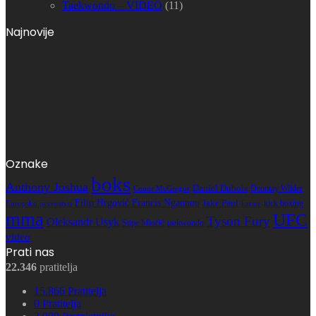
Taekwondo – VIDEO
(11)
Najnovije
Oznake
boks
Anthony Joshua
Daniel Dubois
Deontay Wilder
Conor McGregor
Filip Hrgović
Francis Ngannou
Jake Paul
kick boxing
karate
Europsko prvenstvo
mma
UFC
Tyson Fury
Oleksandr Usyk
Stipe Miočić
taekwondo
video
Prati nas
22.346
pratitelja
15.866
Pratitelja
0
Pratitelja