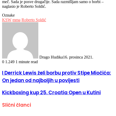
meč. Sada je posve drugačije. Sada razmišljam samo o borbi –
naglasio je Roberto Soldić.
Oznake
KSW
mma
Roberto Soldić
Drago Hudika
16. prosinca 2021.
0
1.249
1 minute read
I Derrick Lewis želi borbu protiv Stipe Miočića:
On jedan od najboljih u povijesti
Kickboxing kup 25. Croatia Open u Kutini
Slični članci