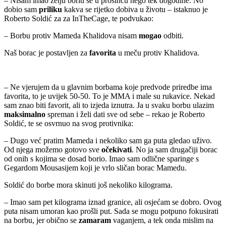
– Nisam imao želju boriti se u prosincu nego tek dogodine. No
dobio sam
priliku
kakva se rijetko dobiva u životu – istaknuo je
Roberto Soldić za za InTheCage, te podvukao:
– Borbu protiv Mameda Khalidova nisam
mogao
odbiti.
Naš borac je postavljen za
favorita
u meču protiv Khalidova.
– Ne vjerujem da u glavnim borbama koje predvode priredbe ima
favorita, to je uvijek 50-50. To je MMA i male su rukavice. Nekad
sam znao biti favorit, ali to izjeda iznutra. Ja u svaku borbu ulazim
maksimalno
spreman i želi dati sve od sebe – rekao je Roberto
Soldić, te se osvrnuo na svog protivnika:
– Dugo već pratim Mameda i nekoliko sam ga puta gledao uživo.
Od njega možemo gotovo sve
očekivati
. No ja sam drugačiji borac
od onih s kojima se dosad borio. Imao sam odlične sparinge s
Gegardom Mousasijem koji je vrlo sličan borac Mamedu.
Soldić do borbe mora skinuti još nekoliko kilograma.
– Imao sam pet kilograma iznad granice, ali osjećam se dobro. Ovog
puta nisam umoran kao prošli put. Sada se mogu potpuno fokusirati
na borbu, jer obično se
zamaram
vaganjem, a tek onda mislim na