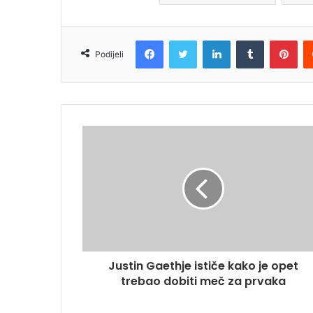
Facebook
Twitter
LinkedIn
Tumblr
Pin
Podijeli
Justin Gaethje ističe kako je opet
trebao dobiti meč za prvaka