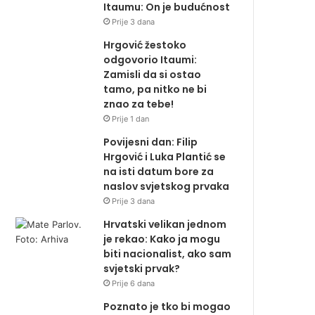
Itaumu: On je budućnost
Prije 3 dana
Hrgović žestoko
odgovorio Itaumi:
Zamisli da si ostao
tamo, pa nitko ne bi
znao za tebe!
Prije 1 dan
Povijesni dan: Filip
Hrgović i Luka Plantić se
na isti datum bore za
naslov svjetskog prvaka
Prije 3 dana
Hrvatski velikan jednom
je rekao: Kako ja mogu
biti nacionalist, ako sam
svjetski prvak?
Prije 6 dana
Poznato je tko bi mogao