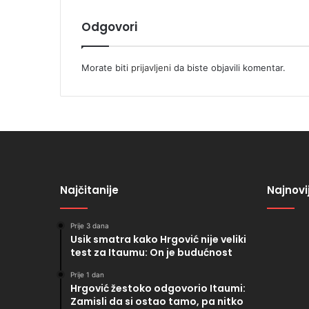
Odgovori
Morate biti
prijavljeni
da biste objavili komentar.
Najčitanije
Najnovi
Prije 3 dana
Usik smatra kako Hrgović nije veliki
test za Itaumu: On je budućnost
Prije 1 dan
Hrgović žestoko odgovorio Itaumi:
Zamisli da si ostao tamo, pa nitko