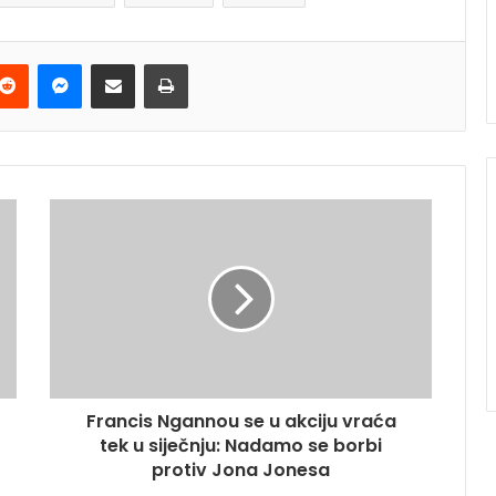
terest
Reddit
Messenger
Podijeli e-mailom
Ispis
Francis Ngannou se u akciju vraća
tek u siječnju: Nadamo se borbi
protiv Jona Jonesa