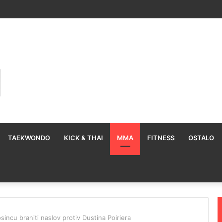
TAEKWONDO
KICK & THAI
MMA
FITNESS
OSTALO
sincu braniti naslov protiv Dustina Poiriera