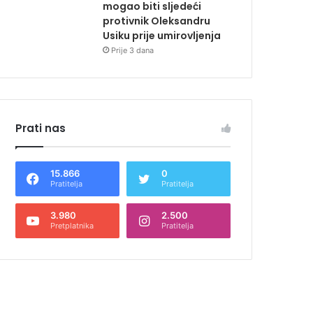
mogao biti sljedeći
protivnik Oleksandru
Usiku prije umirovljenja
Prije 3 dana
Prati nas
15.866
0
Pratitelja
Pratitelja
3.980
2.500
Pretplatnika
Pratitelja