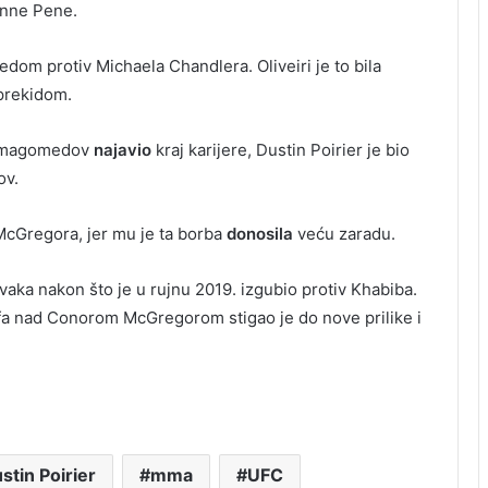
anne Pene.
edom protiv Michaela Chandlera. Oliveiri je to bila
 prekidom.
urmagomedov
najavio
kraj karijere, Dustin Poirier je bio
ov.
cGregora, jer mu je ta borba
donosila
veću zaradu.
vaka nakon što je u rujnu 2019. izgubio protiv Khabiba.
fa nad Conorom McGregorom stigao je do nove prilike i
stin Poirier
mma
UFC