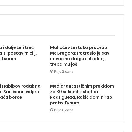
 i dalje želi treći
Mahačev žestoko prozvao
 si postavim cilj,
McGregora: Potrošio je sav
ostvarim
novac na drogu i alkohol,
treba mu još
Prije 2 dana
i Habibov rođak na
Medić fantastičnim prekidom
: Sad ćemo vidjeti
za 30 sekundi svladao
laća borce
Rodrigueza, Rakić dominirao
protiv Tybure
Prije 6 dana