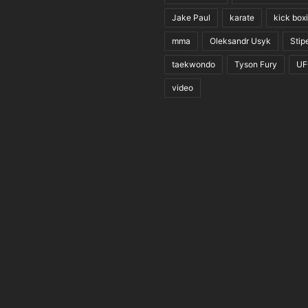
Jake Paul
karate
kick box
mma
Oleksandr Usyk
Stip
taekwondo
Tyson Fury
UF
video