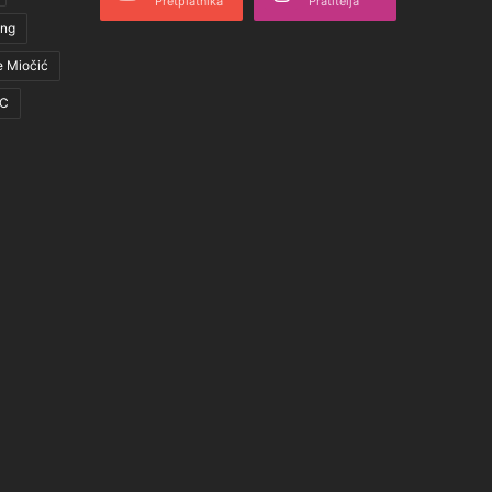
Pretplatnika
Pratitelja
ing
e Miočić
C