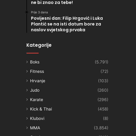
ne bi znao za tebe!
Prije 3 dana
Povijesni dan: Filip Hrgović i Luka
Plantić se na isti datum bore za
naslov svjetskog prvaka
Kategorije
Boks
(5.791)
Fitness
(72)
Hrvanje
(103)
Judo
(260)
Karate
(296)
Kick & Thai
(458)
Klubovi
(8)
MMA
(3.854)