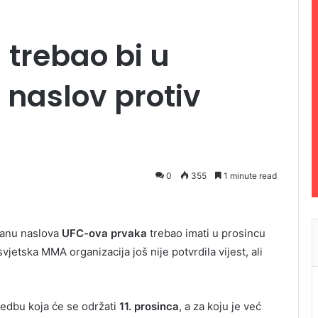
 trebao bi u
 naslov protiv
a
0
355
1 minute read
branu naslova
UFC-ova prvaka
trebao imati u prosincu
svjetska MMA organizacija još nije potvrdila vijest, ali
redbu koja će se održati
11. prosinca
, a za koju je već