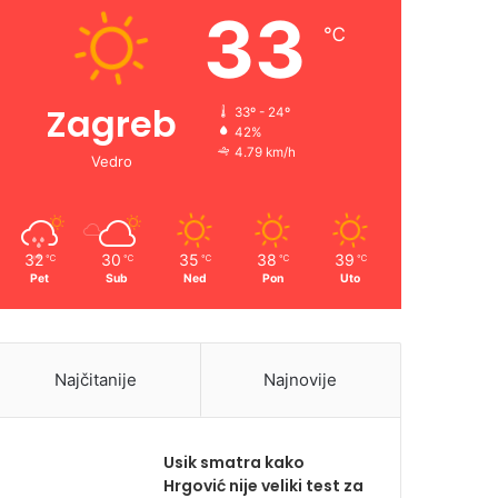
33
℃
Zagreb
33º - 24º
42%
4.79 km/h
Vedro
32
30
35
38
39
℃
℃
℃
℃
℃
Pet
Sub
Ned
Pon
Uto
Najčitanije
Najnovije
Usik smatra kako
Hrgović nije veliki test za