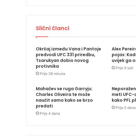
Slični članci
Okršaj između Vana i Pantoje
Alex Pereira
predvodi UFC 331 priredbu,
pojas: Kada
Tsarukyan dobio novog
uvijek ga 
protivnika
Prije 9 sati
Prije 38 minuta
Mahačev se ruga Garryju:
Neporažen
Charles Oliveira te može
meti UFC-a
naučit samo kako se brzo
kako PFL p
predati
Prije 5 dana
Prije 4 dana