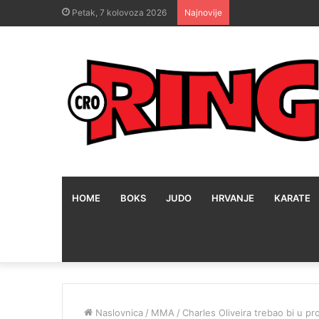
Petak, 7 kolovoza 2026
Najnovije
HOME
BOKS
JUDO
HRVANJE
KARATE
Naslovnica
/
MMA
/
Charles Oliveira trebao bi u pro