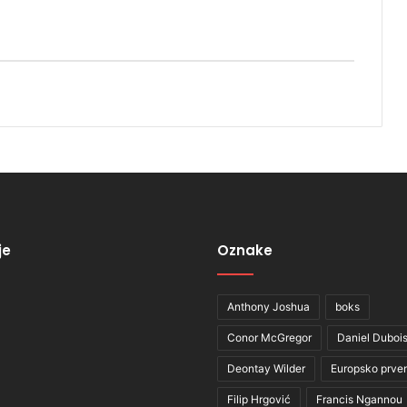
je
Oznake
Anthony Joshua
boks
Conor McGregor
Daniel Duboi
Deontay Wilder
Europsko prve
Filip Hrgović
Francis Ngannou