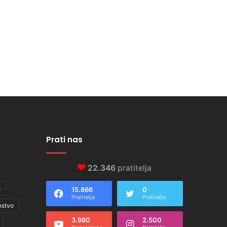
Prati nas
22.346
pratitelja
s
15.866
0
Pratitelja
Pratitelja
nstvo
3.980
2.500