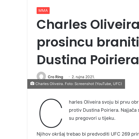
MMA
Charles Oliveira
prosincu braniti
Dustina Poirier
Cro Ring
2. rujna 2021.
Charles Oliveira. Foto: Screenshot (YouTube, UFC)
C
harles Oliveira svoju bi prvu o
protiv Dustina Poiriera. Najjača 
su pregovori u tijeku.
Njihov okršaj trebao bi predvoditi UFC 269 pri