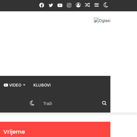
Facebook
Twitter
YouTube
Instagram
Prijava
Random
Sidebar
Switch
Article
skin
VIDEO
KLUBOVI
Switch
Traži
skin
Vrijeme