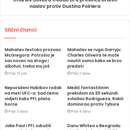
naslov protiv Dustina Poiriera
Slični članci
Mahačev žestoko prozvao
Mahačev se ruga Garryju:
McGregora: Potrošio je
Charles Oliveira te može
sav novac na drogu i
naučit samo kako se brzo
alkohol, treba mu još
predati
Prije 15 sati
Prije 2 dana
Neporaženi Habibov rođak
Medić fantastičnim
na meti UFC-a: Sad ćemo
prekidom za 30 sekundi
vidjeti kako PFL plaća
svladao Rodrigueza, Rakić
borce
dominirao protiv Tybure
Prije 3 dana
Prije 4 dana
Jake Paul i PFL udružili
Danu Whitea u Beogradu