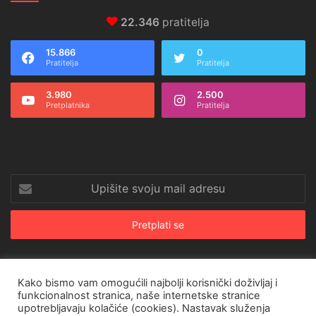
22.346
pratitelja
15.866
0
Pratitelja
Pratitelja
3.980
2.500
Pretplatnika
Pratitelja
Upišite
svoju
mail
adresu
Kako bismo vam omogućili najbolji korisnički doživljaj i
© Copyright 2026, All Rights Reserved |
CroRing Magazin
funkcionalnost stranica, naše internetske stranice
upotrebljavaju kolačiće (cookies). Nastavak služenja
Naslovnica
Arhiva
Pravila o privatnosti
Impressum
SHOP