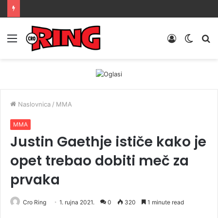
Menu
Prijava
Switch
Tr
skin
Naslovnica
/
MMA
MMA
Justin Gaethje ističe kako je
opet trebao dobiti meč za
prvaka
Cro Ring
1. rujna 2021.
0
320
1 minute read