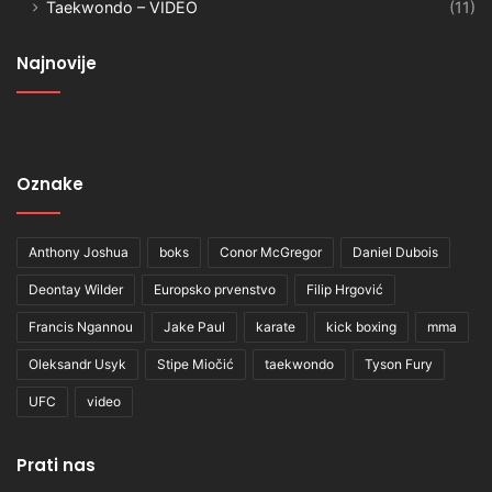
Taekwondo – VIDEO
(11)
Najnovije
Oznake
Anthony Joshua
boks
Conor McGregor
Daniel Dubois
Deontay Wilder
Europsko prvenstvo
Filip Hrgović
Francis Ngannou
Jake Paul
karate
kick boxing
mma
Oleksandr Usyk
Stipe Miočić
taekwondo
Tyson Fury
UFC
video
Prati nas