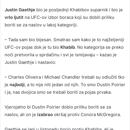
Justin Gaethje
bio je posljednji Khabibov suparnik i bio je
vrlo ljutit
na UFC-ov izbor boraca koji su dobili priliku
boriti se za naslov u lakoj kategoriji.
– Tada sam bio bijesan. Smatrao sam kako je to najželjeniji
UFC-ov pojas dok je tu bio
Khabib
. No kategorija se preko
noći pretvorila u sprdačinu i svi je ismijavaju – kazao je
Justin Gaethje i nastavio:
– Charles Oliveira i Michael Chandler trebali su odlučiti tko
je
najbolji
, a to nije niti jedan od njih. To smo Dustin Poirier
i ja, nas dvojica smo se trebali boriti za pojas prvaka.
Vjerojatno bi Dustin Poirier dobio priliku boriti se za
naslov, ali on je
izabrao
okršaj protiv Conora McGregora.
Gaethje se lani u listopadu borio protiv Khabiba, ali je