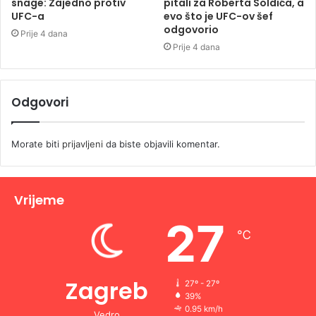
snage: Zajedno protiv
pitali za Roberta Soldića, a
UFC-a
evo što je UFC-ov šef
odgovorio
Prije 4 dana
Prije 4 dana
Odgovori
Morate biti
prijavljeni
da biste objavili komentar.
Vrijeme
27
℃
Zagreb
27º - 27º
39%
0.95 km/h
Vedro