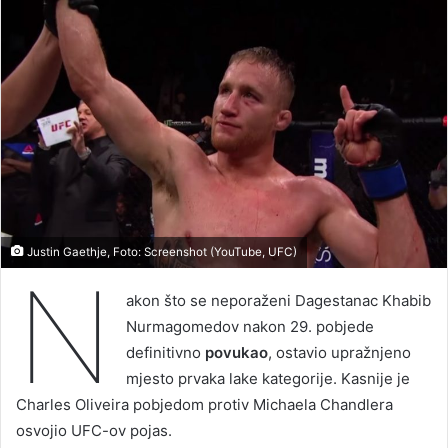
Justin Gaethje, Foto: Screenshot (YouTube, UFC)
N
akon što se neporaženi Dagestanac Khabib
Nurmagomedov nakon 29. pobjede
definitivno
povukao
, ostavio upražnjeno
mjesto prvaka lake kategorije. Kasnije je
Charles Oliveira pobjedom protiv Michaela Chandlera
osvojio UFC-ov pojas.