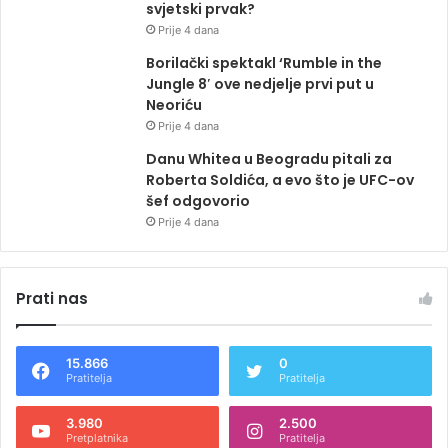
svjetski prvak?
Prije 4 dana
Borilački spektakl ‘Rumble in the
Jungle 8′ ove nedjelje prvi put u
Neoriću
Prije 4 dana
Danu Whitea u Beogradu pitali za
Roberta Soldića, a evo što je UFC-ov
šef odgovorio
Prije 4 dana
Prati nas
15.866
0
Pratitelja
Pratitelja
3.980
2.500
Pretplatnika
Pratitelja