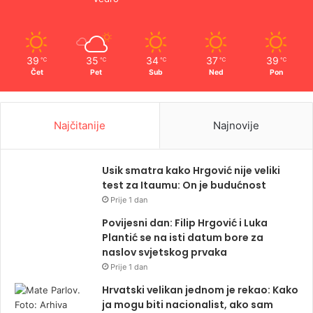
39
35
34
37
39
℃
℃
℃
℃
℃
Čet
Pet
Sub
Ned
Pon
Najčitanije
Najnovije
Usik smatra kako Hrgović nije veliki
test za Itaumu: On je budućnost
Prije 1 dan
Povijesni dan: Filip Hrgović i Luka
Plantić se na isti datum bore za
naslov svjetskog prvaka
Prije 1 dan
Hrvatski velikan jednom je rekao: Kako
ja mogu biti nacionalist, ako sam