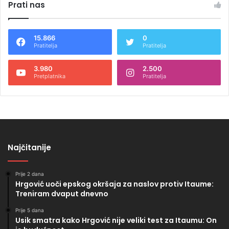
Prati nas
15.866
0
Pratitelja
Pratitelja
3.980
2.500
Pretplatnika
Pratitelja
Najčitanije
Prije 2 dana
Hrgović uoči epskog okršaja za naslov protiv Itaume:
Treniram dvaput dnevno
Prije 5 dana
Usik smatra kako Hrgović nije veliki test za Itaumu: On