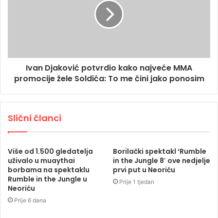
Ivan Djaković potvrdio kako najveće MMA
promocije žele Soldića: To me čini jako ponosim
Slični članci
Više od 1.500 gledatelja
Borilački spektakl ‘Rumble
uživalo u muaythai
in the Jungle 8′ ove nedjelje
borbama na spektaklu
prvi put u Neoriću
Rumble in the Jungle u
Prije 1 tjedan
Neoriću
Prije 6 dana