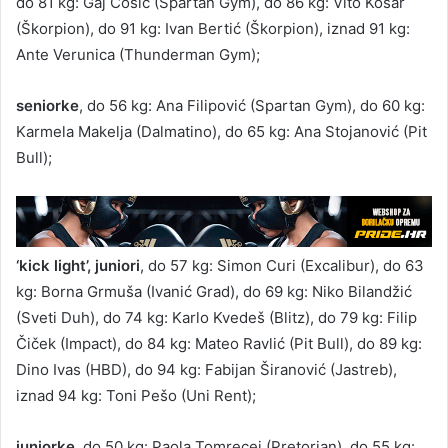
do 81 kg: Gaj Ćosić (Spartan Gym), do 86 kg: Vito Košar
(Škorpion), do 91 kg: Ivan Bertić (Škorpion), iznad 91 kg:
Ante Verunica (Thunderman Gym);
seniorke
, do 56 kg: Ana Filipović (Spartan Gym), do 60 kg:
Karmela Makelja (Dalmatino), do 65 kg: Ana Stojanović (Pit
Bull);
‘kick light’, juniori
, do 57 kg: Simon Curi (Excalibur), do 63
kg: Borna Grmuša (Ivanić Grad), do 69 kg: Niko Bilandžić
(Sveti Duh), do 74 kg: Karlo Kvedeš (Blitz), do 79 kg: Filip
Čiček (Impact), do 84 kg: Mateo Ravlić (Pit Bull), do 89 kg:
Dino Ivas (HBD), do 94 kg: Fabijan Širanović (Jastreb),
iznad 94 kg: Toni Pešo (Uni Rent);
juniorke
, do 50 kg: Paola Tomrecej (Pretorian), do 55 kg: