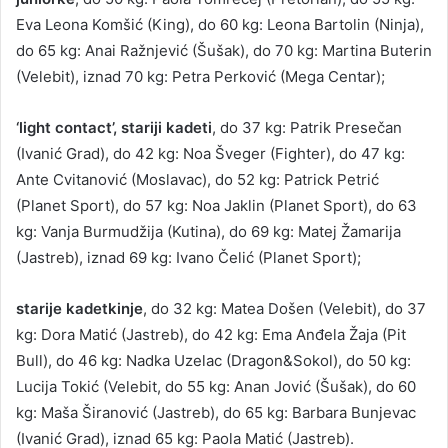
Eva Leona Komšić (King), do 60 kg: Leona Bartolin (Ninja),
do 65 kg: Anai Ražnjević (Šušak), do 70 kg: Martina Buterin
(Velebit), iznad 70 kg: Petra Perković (Mega Centar);
‘light contact’, stariji kadeti
, do 37 kg: Patrik Presečan
(Ivanić Grad), do 42 kg: Noa Šveger (Fighter), do 47 kg:
Ante Cvitanović (Moslavac), do 52 kg: Patrick Petrić
(Planet Sport), do 57 kg: Noa Jaklin (Planet Sport), do 63
kg: Vanja Burmudžija (Kutina), do 69 kg: Matej Žamarija
(Jastreb), iznad 69 kg: Ivano Čelić (Planet Sport);
starije kadetkinje
, do 32 kg: Matea Došen (Velebit), do 37
kg: Dora Matić (Jastreb), do 42 kg: Ema Anđela Žaja (Pit
Bull), do 46 kg: Nadka Uzelac (Dragon&Sokol), do 50 kg:
Lucija Tokić (Velebit, do 55 kg: Anan Jović (Šušak), do 60
kg: Maša Širanović (Jastreb), do 65 kg: Barbara Bunjevac
(Ivanić Grad), iznad 65 kg: Paola Matić (Jastreb).