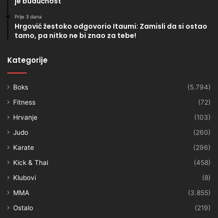
je budućnost
Prije 3 dana
Hrgović žestoko odgovorio Itaumi: Zamisli da si ostao
tamo, pa nitko ne bi znao za tebe!
Kategorije
Boks
(5.794)
Fitness
(72)
Hrvanje
(103)
Judo
(260)
Karate
(296)
Kick & Thai
(458)
Klubovi
(8)
MMA
(3.855)
Ostalo
(219)