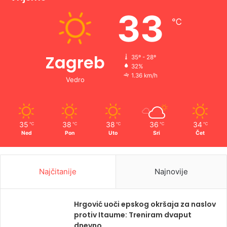
33
℃
Zagreb
35º - 28º
32%
1.36 km/h
Vedro
35
38
38
36
34
℃
℃
℃
℃
℃
Ned
Pon
Uto
Sri
Čet
Najčitanije
Najnovije
Hrgović uoči epskog okršaja za naslov
protiv Itaume: Treniram dvaput
dnevno