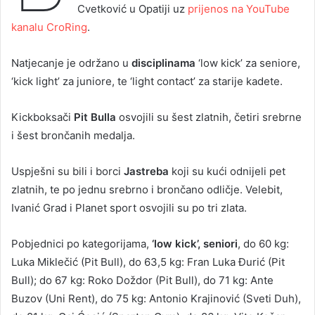
Cvetković u Opatiji uz
prijenos na YouTube
kanalu CroRing
.
Natjecanje je održano u
disciplinama
‘low kick’ za seniore,
‘kick light’ za juniore, te ‘light contact’ za starije kadete.
Kickboksači
Pit Bulla
osvojili su šest zlatnih, četiri srebrne
i šest brončanih medalja.
Uspješni su bili i borci
Jastreba
koji su kući odnijeli pet
zlatnih, te po jednu srebrno i brončano odličje. Velebit,
Ivanić Grad i Planet sport osvojili su po tri zlata.
Pobjednici po kategorijama,
‘low kick’, seniori
, do 60 kg:
Luka Miklečić (Pit Bull), do 63,5 kg: Fran Luka Đurić (Pit
Bull); do 67 kg: Roko Doždor (Pit Bull), do 71 kg: Ante
Buzov (Uni Rent), do 75 kg: Antonio Krajinović (Sveti Duh),