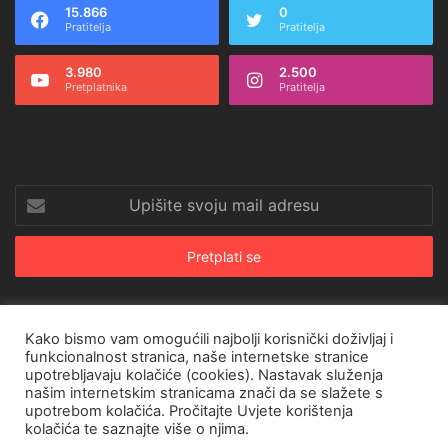
15.866
0
Pratitelja
Pratitelja
3.980
2.500
Pretplatnika
Pratitelja
Upišite
svoju
mail
adresu
Kako bismo vam omogućili najbolji korisnički doživljaj i
© Copyright 2026, All Rights Reserved |
CroRing Magazin
funkcionalnost stranica, naše internetske stranice
upotrebljavaju kolačiće (cookies). Nastavak služenja
Naslovnica
Arhiva
Pravila o privatnosti
Impressum
SHOP
našim internetskim stranicama znači da se slažete s
upotrebom kolačića. Pročitajte
Uvjete korištenja
Facebook
Twitter
YouTube
Instagram
kolačića
te saznajte više o njima.