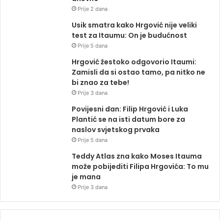
Prije 2 dana
Usik smatra kako Hrgović nije veliki
test za Itaumu: On je budućnost
Prije 5 dana
Hrgović žestoko odgovorio Itaumi:
Zamisli da si ostao tamo, pa nitko ne
bi znao za tebe!
Prije 3 dana
Povijesni dan: Filip Hrgović i Luka
Plantić se na isti datum bore za
naslov svjetskog prvaka
Prije 5 dana
Teddy Atlas zna kako Moses Itauma
može pobijediti Filipa Hrgovića: To mu
je mana
Prije 3 dana