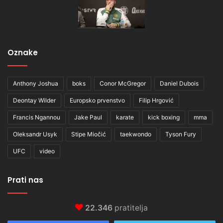
Oznake
Anthony Joshua
boks
Conor McGregor
Daniel Dubois
Deontay Wilder
Europsko prvenstvo
Filip Hrgović
Francis Ngannou
Jake Paul
karate
kick boxing
mma
Oleksandr Usyk
Stipe Miočić
taekwondo
Tyson Fury
UFC
video
Prati nas
22.346
pratitelja