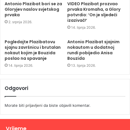
Antonio Plazibat bori se za
VIDEO Plazibat prozvao
Gloryjev naslov svjetskog
prvaka Kromaha, a Glory
prvaka
potvrdio: ‘On je sljedeći
izazivač!‘
2. srpnja 2026.
14. lipnja 2026.
Pogledajte Plazibatovu
Antonio Plazibat sjajnim
sjajnu završnicu i brutalan
nokautom u dodatnoj
nokaut kojim je Bouzida
rundi pobijedio Anisa
poslao na spavanje
Bouzida
14. lipnja 2026.
13. lipnja 2026.
Odgovori
Morate biti
prijavljeni
da biste objavili komentar.
Vrijeme