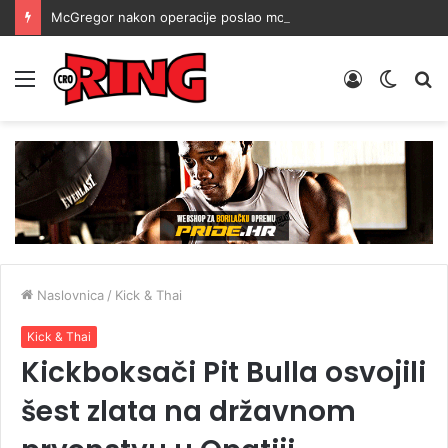
McGregor nakon operacije poslao moćnu poruku: Nezaustavljiv sam
Menu
Prijava
Switch
Tr
skin
Naslovnica
/
Kick & Thai
Kick & Thai
Kickboksači Pit Bulla osvojili
šest zlata na državnom