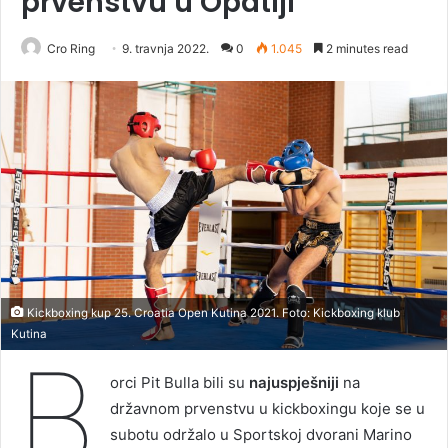
prvenstvu u Opatiji
Cro Ring
9. travnja 2022.
0
1.045
2 minutes read
Kickboxing kup 25. Croatia Open Kutina 2021. Foto: Kickboxing klub
Kutina
B
orci Pit Bulla bili su
najuspješniji
na
državnom prvenstvu u kickboxingu koje se u
subotu održalo u Sportskoj dvorani Marino