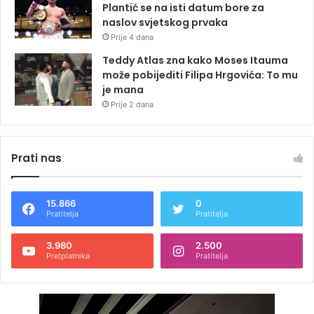
Plantić se na isti datum bore za
naslov svjetskog prvaka
Prije 4 dana
Teddy Atlas zna kako Moses Itauma
može pobijediti Filipa Hrgovića: To mu
je mana
Prije 2 dana
Prati nas
15.866
0
Pratitelja
Pratitelja
3.980
2.500
Pretplatnika
Pratitelja