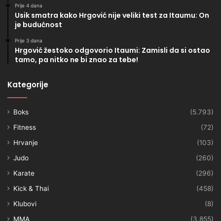
Prije 4 dana
Usik smatra kako Hrgović nije veliki test za Itaumu: On
je budućnost
Prije 3 dana
Hrgović žestoko odgovorio Itaumi: Zamisli da si ostao
tamo, pa nitko ne bi znao za tebe!
Kategorije
Boks
(5.793)
Fitness
(72)
Hrvanje
(103)
Judo
(260)
Karate
(296)
Kick & Thai
(458)
Klubovi
(8)
MMA
(3.855)