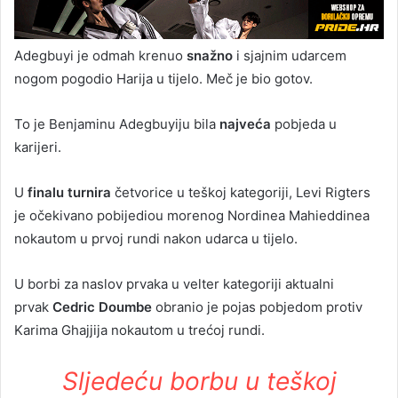
Adegbuyi je odmah krenuo
snažno
i sjajnim udarcem
nogom pogodio Harija u tijelo. Meč je bio gotov.
To je Benjaminu Adegbuyiju bila
najveća
pobjeda u
karijeri.
U
finalu turnira
četvorice u teškoj kategoriji, Levi Rigters
je očekivano pobijediou morenog Nordinea Mahieddinea
nokautom u prvoj rundi nakon udarca u tijelo.
U borbi za naslov prvaka u velter kategoriji aktualni
prvak
Cedric Doumbe
obranio je pojas pobjedom protiv
Karima Ghajjija nokautom u trećoj rundi.
Sljedeću borbu u teškoj