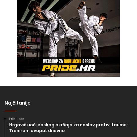
Najčitanije
Prije 1 dan
Hrgović uoči epskog okršaja za naslov protiv Itaume:
Treniram dvaput dnevno