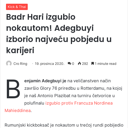
Kick & Thai
Badr Hari izgubio
nokautom! Adegbuyi
izborio najveću pobjedu u
karijeri
Cro Ring
19. prosinca 2020.
0
292
1 minute read
B
enjamin Adegbuyi je
na veličanstven način
završio Glory 76 priredbu u Rotterdamu, na kojoj
je naš Antonio Plazibat na turniru četvorice u
polufinalu
izgubio protiv Francuza Nordinea
Mahieddinea
.
Rumunjski kickboksač je nokautom u trećoj rundi pobijedio