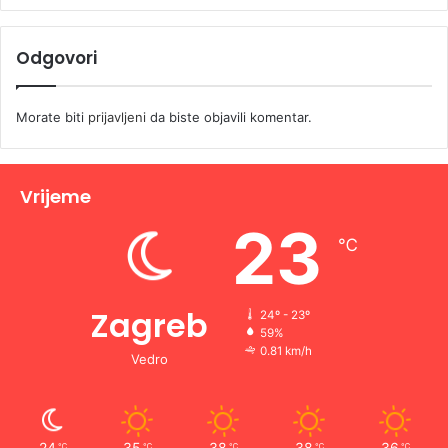
Odgovori
Morate biti
prijavljeni
da biste objavili komentar.
Vrijeme
23
℃
Zagreb
24º - 23º
59%
0.81 km/h
Vedro
24
35
38
38
36
℃
℃
℃
℃
℃