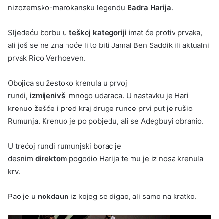
nizozemsko-marokansku legendu
Badra Harija
.
Sljedeću borbu u
teškoj kategoriji
imat će protiv prvaka,
ali još se ne zna hoće li to biti Jamal Ben Saddik ili aktualni
prvak Rico Verhoeven.
Obojica su žestoko krenula u prvoj
rundi,
izmijenivši
mnogo udaraca. U nastavku je Hari
krenuo žešće i pred kraj druge runde prvi put je rušio
Rumunja. Krenuo je po pobjedu, ali se Adegbuyi obranio.
U trećoj rundi rumunjski borac je
desnim
direktom
pogodio Harija te mu je iz nosa krenula
krv.
Pao je u
nokdaun
iz kojeg se digao, ali samo na kratko.