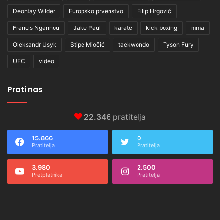
Deontay Wilder
Europsko prvenstvo
Filip Hrgović
Francis Ngannou
Jake Paul
karate
kick boxing
mma
Oleksandr Usyk
Stipe Miočić
taekwondo
Tyson Fury
UFC
video
Prati nas
22.346
pratitelja
15.866
0
Pratitelja
Pratitelja
3.980
2.500
Pretplatnika
Pratitelja