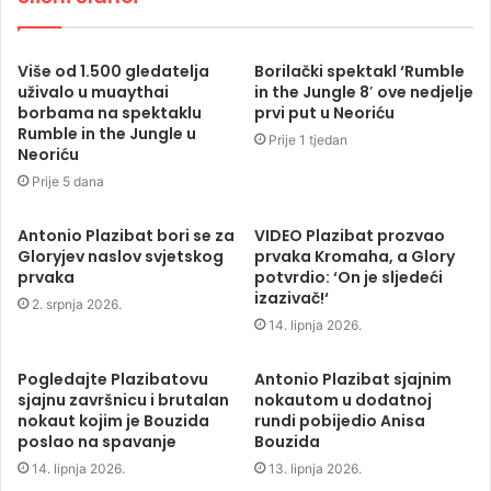
Više od 1.500 gledatelja
Borilački spektakl ‘Rumble
uživalo u muaythai
in the Jungle 8′ ove nedjelje
borbama na spektaklu
prvi put u Neoriću
Rumble in the Jungle u
Prije 1 tjedan
Neoriću
Prije 5 dana
Antonio Plazibat bori se za
VIDEO Plazibat prozvao
Gloryjev naslov svjetskog
prvaka Kromaha, a Glory
prvaka
potvrdio: ‘On je sljedeći
izazivač!‘
2. srpnja 2026.
14. lipnja 2026.
Pogledajte Plazibatovu
Antonio Plazibat sjajnim
sjajnu završnicu i brutalan
nokautom u dodatnoj
nokaut kojim je Bouzida
rundi pobijedio Anisa
poslao na spavanje
Bouzida
14. lipnja 2026.
13. lipnja 2026.