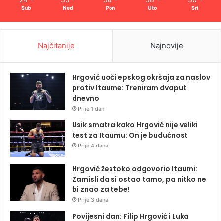
Sub
Ned
Pon
Uto
Sri
Najčitanije
Najnovije
Hrgović uoči epskog okršaja za naslov
protiv Itaume: Treniram dvaput
dnevno
Prije 1 dan
Usik smatra kako Hrgović nije veliki
test za Itaumu: On je budućnost
Prije 4 dana
Hrgović žestoko odgovorio Itaumi:
Zamisli da si ostao tamo, pa nitko ne
bi znao za tebe!
Prije 3 dana
Povijesni dan: Filip Hrgović i Luka