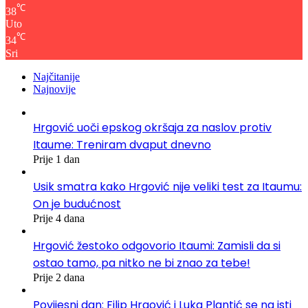
℃
38
Uto
℃
34
Sri
Najčitanije
Najnovije
Hrgović uoči epskog okršaja za naslov protiv
Itaume: Treniram dvaput dnevno
Prije 1 dan
Usik smatra kako Hrgović nije veliki test za Itaumu:
On je budućnost
Prije 4 dana
Hrgović žestoko odgovorio Itaumi: Zamisli da si
ostao tamo, pa nitko ne bi znao za tebe!
Prije 2 dana
Povijesni dan: Filip Hrgović i Luka Plantić se na isti