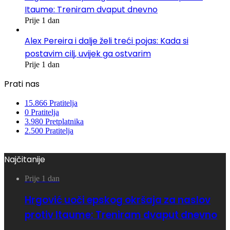
Itaume: Treniram dvaput dnevno
Prije 1 dan
Alex Pereira i dalje želi treći pojas: Kada si
postavim cilj, uvijek ga ostvarim
Prije 1 dan
Prati nas
15.866
Pratitelja
0
Pratitelja
3.980
Pretplatnika
2.500
Pratitelja
Najčitanije
Prije 1 dan
Hrgović uoči epskog okršaja za naslov
protiv Itaume: Treniram dvaput dnevno