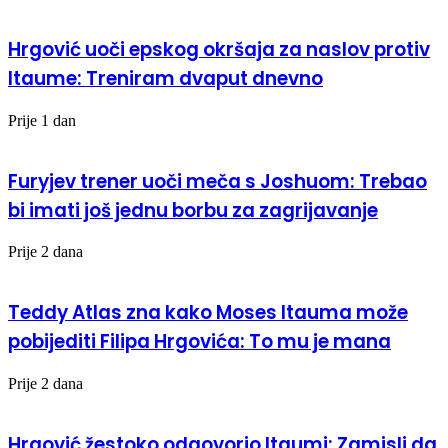
Hrgović uoči epskog okršaja za naslov protiv
Itaume: Treniram dvaput dnevno
Prije 1 dan
Furyjev trener uoči meča s Joshuom: Trebao
bi imati još jednu borbu za zagrijavanje
Prije 2 dana
Teddy Atlas zna kako Moses Itauma može
pobijediti Filipa Hrgovića: To mu je mana
Prije 2 dana
Hrgović žestoko odgovorio Itaumi: Zamisli da