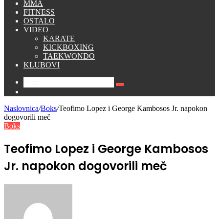
MMA
FITNESS
OSTALO
VIDEO
KARATE
KICKBOXING
TAEKWONDO
KLUBOVI
Traži
Switch
skin
Naslovnica
/
Boks
/
Teofimo Lopez i George Kambosos Jr. napokon
dogovorili meč
Boks
Teofimo Lopez i George Kambosos
Jr. napokon dogovorili meč