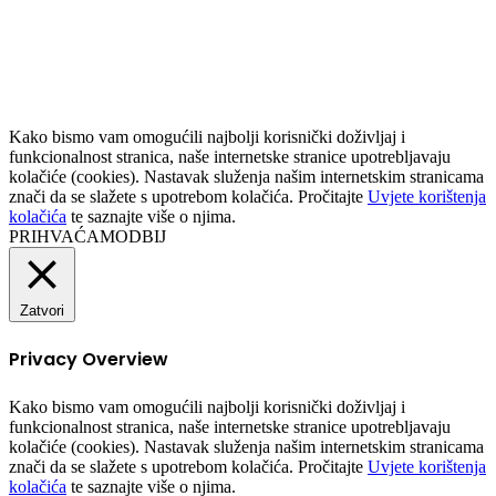
to
top
button
Kako bismo vam omogućili najbolji korisnički doživljaj i
funkcionalnost stranica, naše internetske stranice upotrebljavaju
kolačiće (cookies). Nastavak služenja našim internetskim stranicama
znači da se slažete s upotrebom kolačića. Pročitajte
Uvjete korištenja
kolačića
te saznajte više o njima.
PRIHVAĆAM
ODBIJ
Zatvori
Privacy Overview
Kako bismo vam omogućili najbolji korisnički doživljaj i
funkcionalnost stranica, naše internetske stranice upotrebljavaju
kolačiće (cookies). Nastavak služenja našim internetskim stranicama
znači da se slažete s upotrebom kolačića. Pročitajte
Uvjete korištenja
kolačića
te saznajte više o njima.