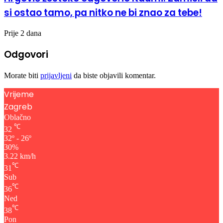
si ostao tamo, pa nitko ne bi znao za tebe!
Prije 2 dana
Odgovori
Morate biti
prijavljeni
da biste objavili komentar.
Vrijeme
Zagreb
Oblačno
℃
32
32º - 26º
30%
3.22 km/h
℃
31
Sub
℃
36
Ned
℃
38
Pon