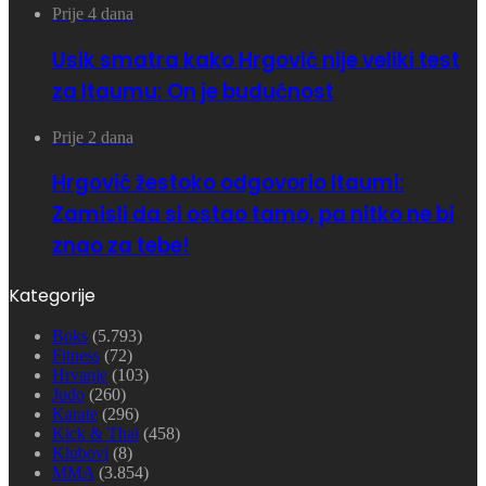
Prije 4 dana
Usik smatra kako Hrgović nije veliki test
za Itaumu: On je budućnost
Prije 2 dana
Hrgović žestoko odgovorio Itaumi:
Zamisli da si ostao tamo, pa nitko ne bi
znao za tebe!
Kategorije
Boks
(5.793)
Fitness
(72)
Hrvanje
(103)
Judo
(260)
Karate
(296)
Kick & Thai
(458)
Klubovi
(8)
MMA
(3.854)