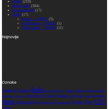
Ostalo
(219)
Taekwondo
(304)
Uncategorized
(17)
Video
(17)
Karate – VIDEO
(5)
Kickboxing – VIDEO
(1)
Taekwondo – VIDEO
(11)
Najnovije
Oznake
boks
Anthony Joshua
Daniel Dubois
Deontay Wilder
Conor McGregor
Filip Hrgović
Francis Ngannou
Jake Paul
kick boxing
karate
Europsko prvenstvo
mma
UFC
Tyson Fury
Oleksandr Usyk
Stipe Miočić
taekwondo
video