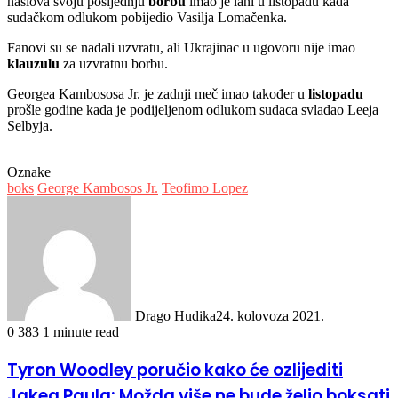
naslova svoju posljednju
borbu
imao je lani u listopadu kada
sudačkom odlukom pobijedio Vasilja Lomačenka.
Fanovi su se nadali uzvratu, ali Ukrajinac u ugovoru nije imao
klauzulu
za uzvratnu borbu.
Georgea Kambososa Jr. je zadnji meč imao također u
listopadu
prošle godine kada je podijeljenom odlukom sudaca svladao Leeja
Selbyja.
Oznake
boks
George Kambosos Jr.
Teofimo Lopez
Drago Hudika
24. kolovoza 2021.
0
383
1 minute read
Tyron Woodley poručio kako će ozlijediti
Jakea Paula: Možda više ne bude želio boksati