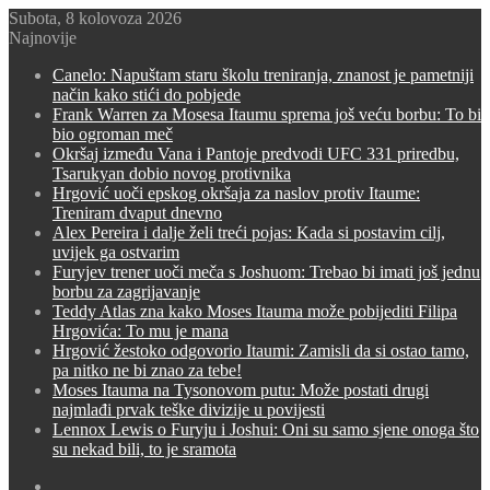
Subota, 8 kolovoza 2026
Najnovije
Canelo: Napuštam staru školu treniranja, znanost je pametniji
način kako stići do pobjede
Frank Warren za Mosesa Itaumu sprema još veću borbu: To bi
bio ogroman meč
Okršaj između Vana i Pantoje predvodi UFC 331 priredbu,
Tsarukyan dobio novog protivnika
Hrgović uoči epskog okršaja za naslov protiv Itaume:
Treniram dvaput dnevno
Alex Pereira i dalje želi treći pojas: Kada si postavim cilj,
uvijek ga ostvarim
Furyjev trener uoči meča s Joshuom: Trebao bi imati još jednu
borbu za zagrijavanje
Teddy Atlas zna kako Moses Itauma može pobijediti Filipa
Hrgovića: To mu je mana
Hrgović žestoko odgovorio Itaumi: Zamisli da si ostao tamo,
pa nitko ne bi znao za tebe!
Moses Itauma na Tysonovom putu: Može postati drugi
najmlađi prvak teške divizije u povijesti
Lennox Lewis o Furyju i Joshui: Oni su samo sjene onoga što
su nekad bili, to je sramota
Switch