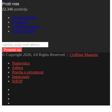
Prati nas
22.346
pratitelja
15.866
Pratitelja
0
Pratitelja
3.980
Pretplatnika
2.500
Pratitelja
Upišite
svoju
mail
© Copyright 2026, All Rights Reserved |
CroRing Magazin
adresu
Naslovnica
Arhiva
Pravila o privatnosti
Impressum
SHOP
Facebook
Twitter
YouTube
Instagram
Facebook
Twitter
Messenger
Messenger
WhatsApp
Telegram
Viber
Back