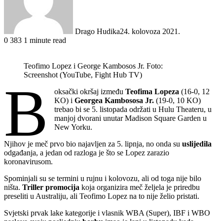
Drago Hudika
24. kolovoza 2021.
0
383
1 minute read
Teofimo Lopez i George Kambosos Jr. Foto:
Screenshot (YouTube, Fight Hub TV)
B
oksački okršaj između
Teofima Lopeza
(16-0, 12
KO) i
Georgea Kambososa Jr.
(19-0, 10 KO)
trebao bi se 5. listopada održati u Hulu Theateru, u
manjoj dvorani unutar Madison Square Garden u
New Yorku.
Njihov je meč prvo bio najavljen za 5. lipnja, no onda su
uslijedila
odgađanja, a jedan od razloga je što se Lopez zarazio
koronavirusom.
Spominjali su se termini u rujnu i kolovozu, ali od toga nije bilo
ništa.
Triller promocija
koja organizira meč željela je priredbu
preseliti u Australiju, ali Teofimo Lopez na to nije želio pristati.
Svjetski prvak lake kategorije i vlasnik WBA (Super), IBF i WBO