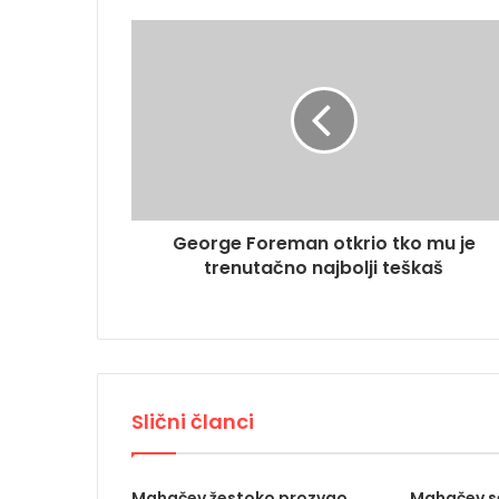
George Foreman otkrio tko mu je
trenutačno najbolji teškaš
Slični članci
Mahačev žestoko prozvao
Mahačev se