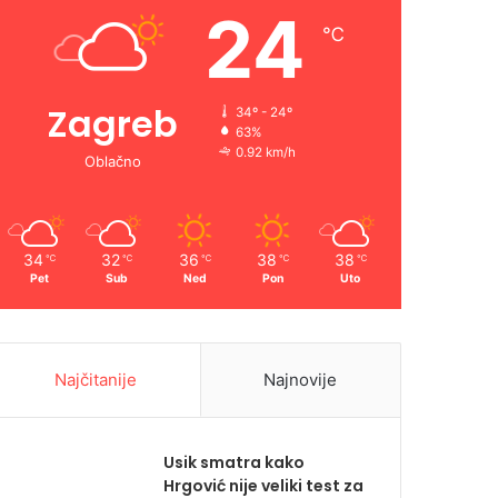
24
℃
Zagreb
34º - 24º
63%
0.92 km/h
Oblačno
34
32
36
38
38
℃
℃
℃
℃
℃
Pet
Sub
Ned
Pon
Uto
Najčitanije
Najnovije
Usik smatra kako
Hrgović nije veliki test za