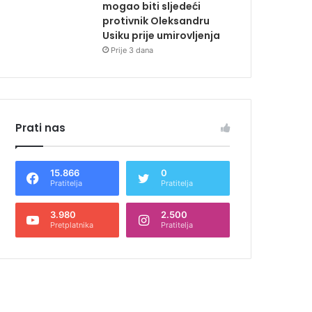
mogao biti sljedeći
protivnik Oleksandru
Usiku prije umirovljenja
Prije 3 dana
Prati nas
15.866
0
Pratitelja
Pratitelja
3.980
2.500
Pretplatnika
Pratitelja