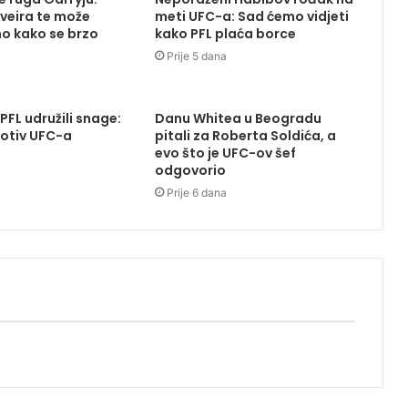
iveira te može
meti UFC-a: Sad ćemo vidjeti
o kako se brzo
kako PFL plaća borce
Prije 5 dana
 PFL udružili snage:
Danu Whitea u Beogradu
otiv UFC-a
pitali za Roberta Soldića, a
evo što je UFC-ov šef
odgovorio
Prije 6 dana