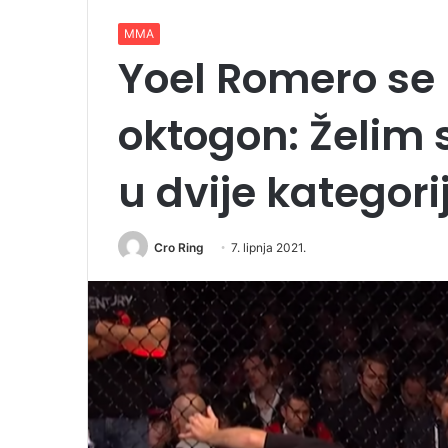
MMA
Yoel Romero se
oktogon: Želim s
u dvije kategori
Cro Ring
7. lipnja 2021.