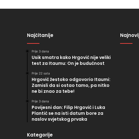
Najčitanije
Najnovi
Prije 3 dana
Usik smatra kako Hrgović nije veliki
test za Itaumu: On je budućnost
Prije 22 sata
Hrgović žestoko odgovorio Itaumi:
Zamisli da si ostao tamo, pa nitko
ne bi znao za tebe!
Prije 3 dana
Povijesni dan: Filip Hrgović i Luka
Plantić se na isti datum bore za
naslov svjetskog prvaka
Kategorije