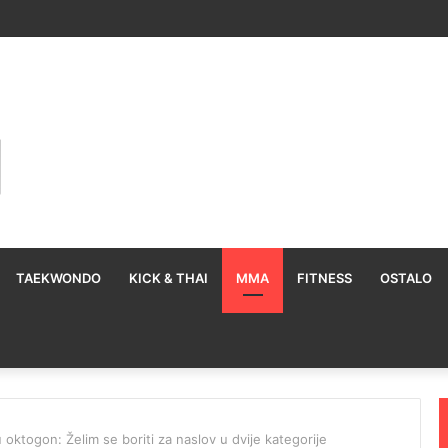
TAEKWONDO
KICK & THAI
MMA
FITNESS
OSTALO
oktogon: Želim se boriti za naslov u dvije kategorije