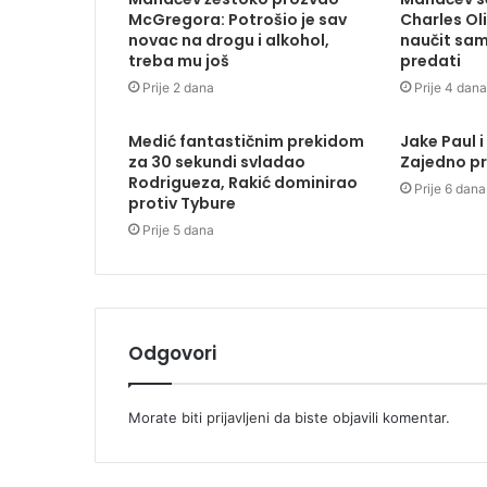
McGregora: Potrošio je sav
Charles Ol
novac na drogu i alkohol,
naučit sam
treba mu još
predati
Prije 2 dana
Prije 4 dana
Medić fantastičnim prekidom
Jake Paul i
za 30 sekundi svladao
Zajedno pr
Rodrigueza, Rakić dominirao
Prije 6 dana
protiv Tybure
Prije 5 dana
Odgovori
Morate biti
prijavljeni
da biste objavili komentar.