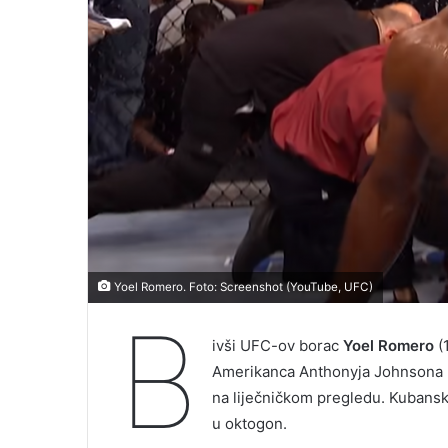
Yoel Romero. Foto: Screenshot (YouTube, UFC)
B
ivši UFC-ov borac
Yoel Romero
(1
Amerikanca Anthonyja Johnsona (2
na liječničkom pregledu. Kubanski 
u oktogon.