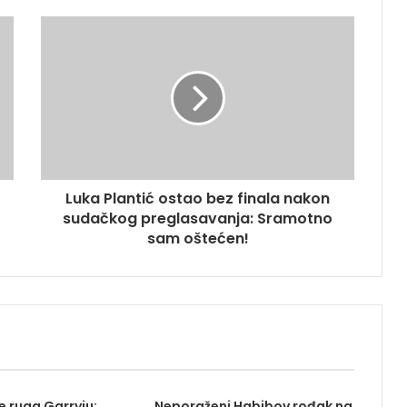
Luka Plantić ostao bez finala nakon
sudačkog preglasavanja: Sramotno
sam oštećen!
 ruga Garryju:
Neporaženi Habibov rođak na