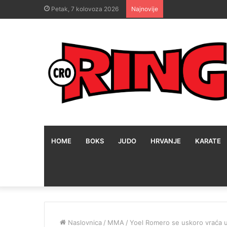
Petak, 7 kolovoza 2026
Najnovije
HOME
BOKS
JUDO
HRVANJE
KARATE
Naslovnica
/
MMA
/
Yoel Romero se uskoro vraća u 