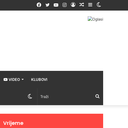
Facebook
Twitter
YouTube
Instagram
Prijava
Random
Sidebar
Switch
Article
skin
VIDEO
KLUBOVI
Switch
Traži
skin
Vrijeme