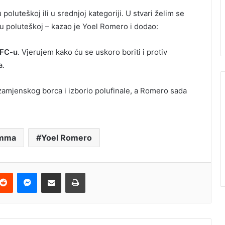
u poluteškoj ili u srednjoj kategoriji. U stvari želim se
o u poluteškoj – kazao je Yoel Romero i dodao:
UFC-u
. Vjerujem kako ću se uskoro boriti i protiv
a.
zamjenskog borca i izborio polufinale, a Romero sada
mma
Yoel Romero
terest
Reddit
Messenger
Podijeli e-mailom
Ispis