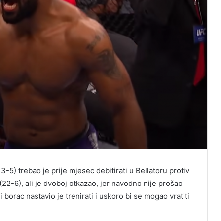
3-5) trebao je prije mjesec debitirati u Bellatoru protiv
2-6), ali je dvoboj otkazao, jer navodno nije prošao
borac nastavio je trenirati i uskoro bi se mogao vratiti