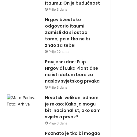
Itaumu: On je budućnost
Prije 3 dana
Hrgović žestoko
odgovorio Itaumi:
Zamisli da si ostao
tamo, pa nitko ne bi
znao za tebe!
Prije 22 sata
Povijesni dan: Filip
Hrgović i Luka Plantić se
na isti datum bore za
naslov svjetskog prvaka
Prije 3 dana
Hrvatski velikan jednom
je rekao: Kako ja mogu
biti nacionalist, ako sam
svjetski prvak?
Prije 6 dana
Poznato je tko bi mogao