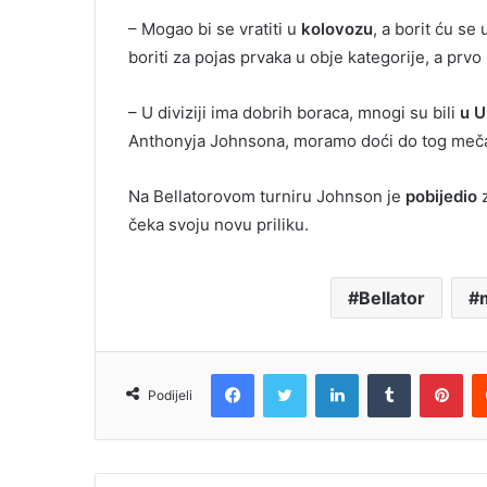
– Mogao bi se vratiti u
kolovozu
, a borit ću se 
boriti za pojas prvaka u obje kategorije, a prv
– U diviziji ima dobrih boraca, mnogi su bili
u 
Anthonyja Johnsona, moramo doći do tog meč
Na Bellatorovom turniru Johnson je
pobijedio
čeka svoju novu priliku.
Bellator
Facebook
Twitter
LinkedIn
Tumblr
Pin
Podijeli