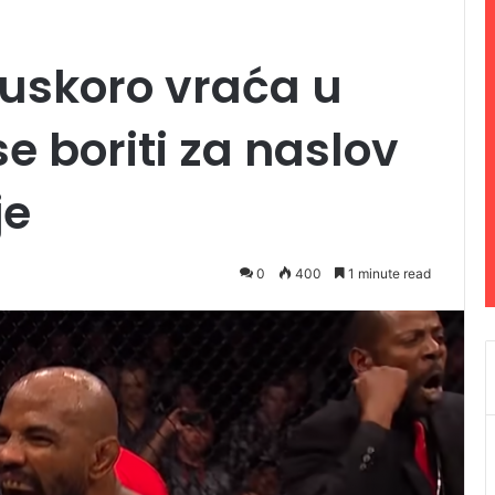
 uskoro vraća u
e boriti za naslov
je
0
400
1 minute read