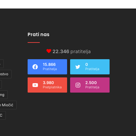
Prati nas
22.346
pratitelja
s
15.866
0
Pratitelja
Pratitelja
nstvo
3.980
2.500
Pretplatnika
Pratitelja
ing
e Miočić
C