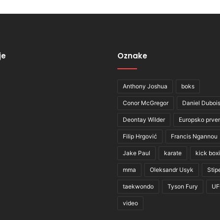
je
Oznake
Anthony Joshua
boks
Conor McGregor
Daniel Duboi
Deontay Wilder
Europsko prve
Filip Hrgović
Francis Ngannou
Jake Paul
karate
kick box
mma
Oleksandr Usyk
Stip
taekwondo
Tyson Fury
UF
video