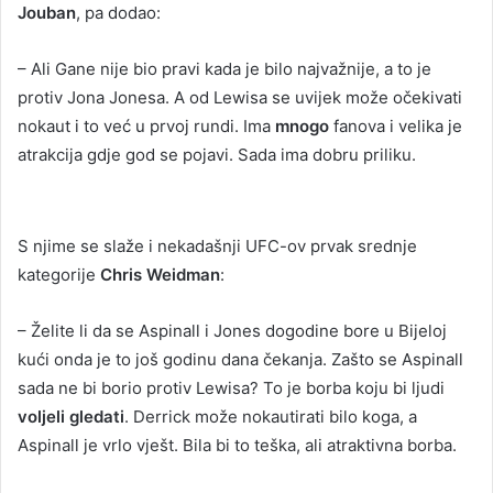
Jouban
, pa dodao:
– Ali Gane nije bio pravi kada je bilo najvažnije, a to je
protiv Jona Jonesa. A od Lewisa se uvijek može očekivati
nokaut i to već u prvoj rundi. Ima
mnogo
fanova i velika je
atrakcija gdje god se pojavi. Sada ima dobru priliku.
S njime se slaže i nekadašnji UFC-ov prvak srednje
kategorije
Chris Weidman
:
– Želite li da se Aspinall i Jones dogodine bore u Bijeloj
kući onda je to još godinu dana čekanja. Zašto se Aspinall
sada ne bi borio protiv Lewisa? To je borba koju bi ljudi
voljeli gledati
. Derrick može nokautirati bilo koga, a
Aspinall je vrlo vješt. Bila bi to teška, ali atraktivna borba.