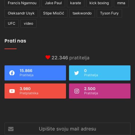
Francis Ngannou
Jake Paul
karate
kick boxing
mma
Oleksandr Usyk
Stipe Miočić
taekwondo
Tyson Fury
UFC
video
Prati nas
22.346
pratitelja
15.866
0
Pratitelja
Pratitelja
3.980
2.500
Pretplatnika
Pratitelja
Upišite
svoju