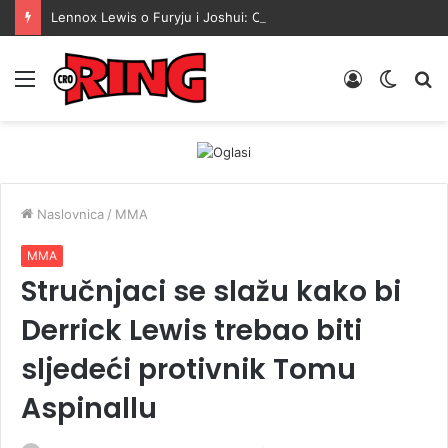
Lennox Lewis o Furyju i Joshui: Oni su samo sjene onoga što su nekad bili, to je sramota
Menu
Prijava
Switch
Tr
skin
Naslovnica
/
MMA
MMA
Stručnjaci se slažu kako bi
Derrick Lewis trebao biti
sljedeći protivnik Tomu
Aspinallu