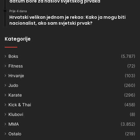
datum bore za naslov svjetskog prvaka
Prije 4 dana
Hrvatski velikan jednom je rekao: Kako ja mogu biti
nacionalist, ako sam svjetski prvak?
Kategorije
Boks
(5.787)
Fitness
(72)
Hrvanje
(103)
Judo
(260)
Karate
(296)
Kick & Thai
(458)
Klubovi
(8)
MMA
(3.852)
Ostalo
(219)