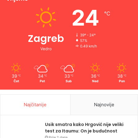
24
℃
Zagreb
39º - 24º
57%
0.49 km/h
Vedro
39
34
33
36
38
℃
℃
℃
℃
℃
Čet
Pet
Sub
Ned
Pon
Najčitanije
Najnovije
Usik smatra kako Hrgović nije veliki
test za Itaumu: On je budućnost
Prije 2 dana