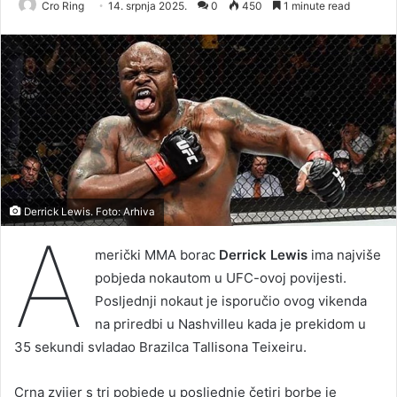
Cro Ring
14. srpnja 2025.
0
450
1 minute read
Derrick Lewis. Foto: Arhiva
A
merički MMA borac
Derrick Lewis
ima najviše
pobjeda nokautom u UFC-ovoj povijesti.
Posljednji nokaut je isporučio ovog vikenda
na priredbi u Nashvilleu kada je prekidom u
35 sekundi svladao Brazilca Tallisona Teixeiru.
Crna zvijer s tri pobjede u posljednje četiri borbe je