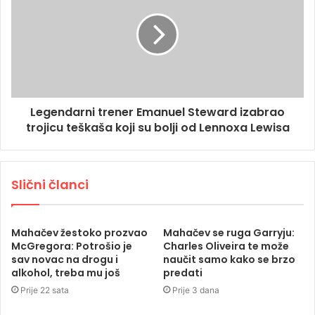
Legendarni trener Emanuel Steward izabrao
trojicu teškaša koji su bolji od Lennoxa Lewisa
Slični članci
Mahačev žestoko prozvao
Mahačev se ruga Garryju:
McGregora: Potrošio je
Charles Oliveira te može
sav novac na drogu i
naučit samo kako se brzo
alkohol, treba mu još
predati
Prije 22 sata
Prije 3 dana