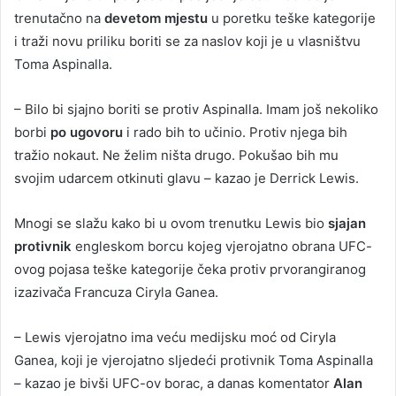
trenutačno na
devetom mjestu
u poretku teške kategorije
i traži novu priliku boriti se za naslov koji je u vlasništvu
Toma Aspinalla.
– Bilo bi sjajno boriti se protiv Aspinalla. Imam još nekoliko
borbi
po ugovoru
i rado bih to učinio. Protiv njega bih
tražio nokaut. Ne želim ništa drugo. Pokušao bih mu
svojim udarcem otkinuti glavu – kazao je Derrick Lewis.
Mnogi se slažu kako bi u ovom trenutku Lewis bio
sjajan
protivnik
engleskom borcu kojeg vjerojatno obrana UFC-
ovog pojasa teške kategorije čeka protiv prvorangiranog
izazivača Francuza Ciryla Ganea.
– Lewis vjerojatno ima veću medijsku moć od Ciryla
Ganea, koji je vjerojatno sljedeći protivnik Toma Aspinalla
– kazao je bivši UFC-ov borac, a danas komentator
Alan