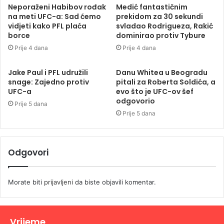
Neporaženi Habibov rođak
Medić fantastičnim
na meti UFC-a: Sad ćemo
prekidom za 30 sekundi
vidjeti kako PFL plaća
svladao Rodrigueza, Rakić
borce
dominirao protiv Tybure
Prije 4 dana
Prije 4 dana
Jake Paul i PFL udružili
Danu Whitea u Beogradu
snage: Zajedno protiv
pitali za Roberta Soldića, a
UFC-a
evo što je UFC-ov šef
odgovorio
Prije 5 dana
Prije 5 dana
Odgovori
Morate biti
prijavljeni
da biste objavili komentar.
Vrijeme