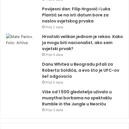
Povijesni dan: Filip Hrgović i Luka
Plantić se na isti datum bore za
naslov svjetskog prvaka
Prije 2 dana
Hrvatski velikan jednom je rekao: Kako
ja mogu biti nacionalist, ako sam
svjetski prvak?
Prije 4 dana
Danu Whitea u Beogradu pitali za
Roberta Soldića, a evo što je UFC-ov
šef odgovorio
Prije 5 dana
Više od 1.500 gledatelja uživalo u
muaythai borbama na spektaklu
Rumble in the Jungle u Neoriću
Prije 3 dana