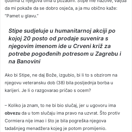
ljudima iz njegova tima u pozadini. Stipe me nazove, valjda
da mi pokaže da se dobro osjeća, a ja mu obično kaže:
“Pamet u glavu.”
Stipe sudjeluje u humanitarnoj akciji po
kojoj 20 posto od prodaje suvenira s
njegovim imenom ide u Crveni križ za
potrebe pogođenih potresom u Zagrebu i
na Banovini
Ako bi Stipe, ne daj Bože, izgubio, bi li to s obzirom na
njegovu veteransku dob (38) bila posljednja borba u
karijeri. Je li o razgovarao pričao s ocem?
– Koliko ja znam, to ne bi bio slučaj, jer u ugovoru ima
obvezu
da u tom slučaju ima pravo na uzvrat. Što protiv
Cormiera nije imao i što je bila pogreška njegova
tadašnjeg menadžera kojeg je potom promijenio.