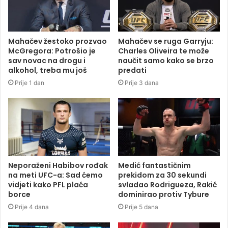
Mahačev žestoko prozvao
Mahačev se ruga Garryju:
McGregora: Potrošio je
Charles Oliveira te može
sav novac na drogu i
naučit samo kako se brzo
alkohol, treba mu još
predati
Prije 1 dan
Prije 3 dana
Neporaženi Habibov rođak
Medić fantastičnim
na meti UFC-a: Sad ćemo
prekidom za 30 sekundi
vidjeti kako PFL plaća
svladao Rodrigueza, Rakić
borce
dominirao protiv Tybure
Prije 4 dana
Prije 5 dana