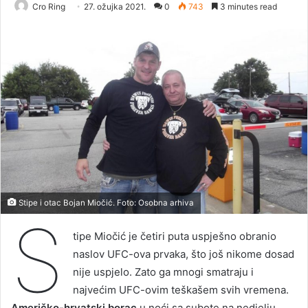
Cro Ring
27. ožujka 2021.
0
743
3 minutes read
Stipe i otac Bojan Miočić. Foto: Osobna arhiva
S
tipe Miočić je četiri puta uspješno obranio
naslov UFC-ova prvaka, što još nikome dosad
nije uspjelo. Zato ga mnogi smatraju i
najvećim UFC-ovim teškašem svih vremena.
Američko-hrvatski borac
u noći sa subote na nedjelju