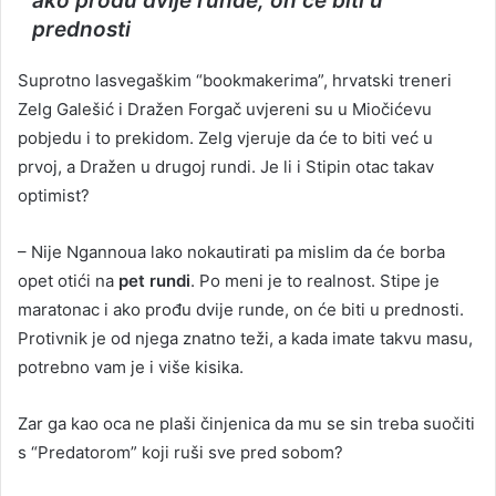
ako prođu dvije runde, on će biti u
prednosti
Suprotno lasvegaškim “bookmakerima”, hrvatski treneri
Zelg Galešić i Dražen Forgač uvjereni su u Miočićevu
pobjedu i to prekidom. Zelg vjeruje da će to biti već u
prvoj, a Dražen u drugoj rundi. Je li i Stipin otac takav
optimist?
– Nije Ngannoua lako nokautirati pa mislim da će borba
opet otići na
pet rundi
. Po meni je to realnost. Stipe je
maratonac i ako prođu dvije runde, on će biti u prednosti.
Protivnik je od njega znatno teži, a kada imate takvu masu,
potrebno vam je i više kisika.
Zar ga kao oca ne plaši činjenica da mu se sin treba suočiti
s “Predatorom” koji ruši sve pred sobom?