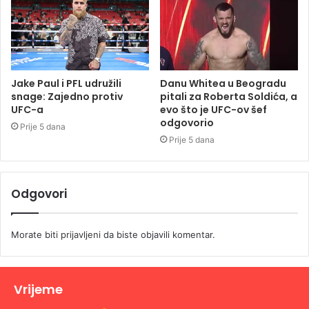
Jake Paul i PFL udružili
Danu Whitea u Beogradu
snage: Zajedno protiv
pitali za Roberta Soldića, a
UFC-a
evo što je UFC-ov šef
odgovorio
Prije 5 dana
Prije 5 dana
Odgovori
Morate biti
prijavljeni
da biste objavili komentar.
Vrijeme