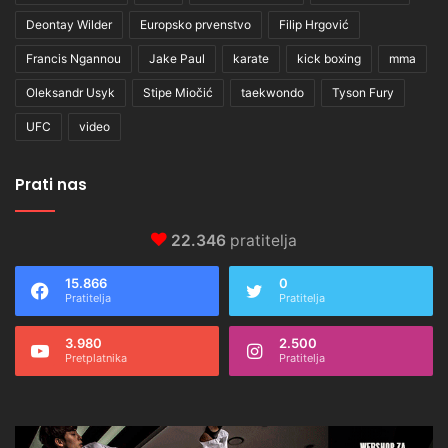
Deontay Wilder
Europsko prvenstvo
Filip Hrgović
Francis Ngannou
Jake Paul
karate
kick boxing
mma
Oleksandr Usyk
Stipe Miočić
taekwondo
Tyson Fury
UFC
video
Prati nas
22.346
pratitelja
15.866
0
Pratitelja
Pratitelja
3.980
2.500
Pretplatnika
Pratitelja