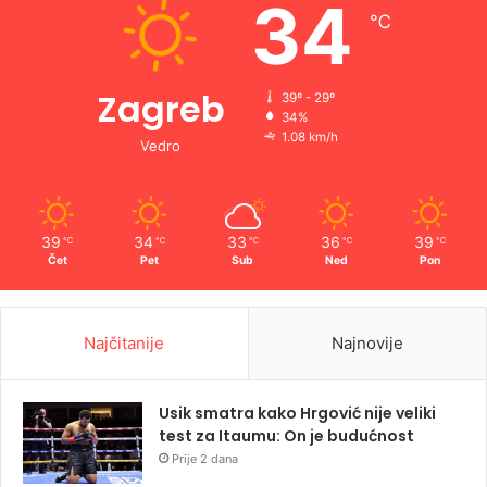
34
℃
Zagreb
39º - 29º
34%
1.08 km/h
Vedro
39
34
33
36
39
℃
℃
℃
℃
℃
Čet
Pet
Sub
Ned
Pon
Najčitanije
Najnovije
Usik smatra kako Hrgović nije veliki
test za Itaumu: On je budućnost
Prije 2 dana