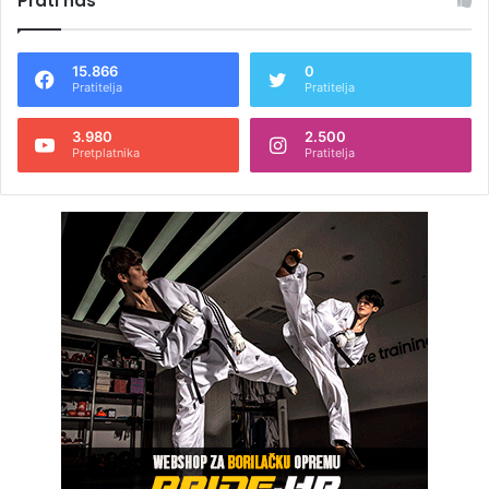
Prati nas
15.866
0
Pratitelja
Pratitelja
3.980
2.500
Pretplatnika
Pratitelja