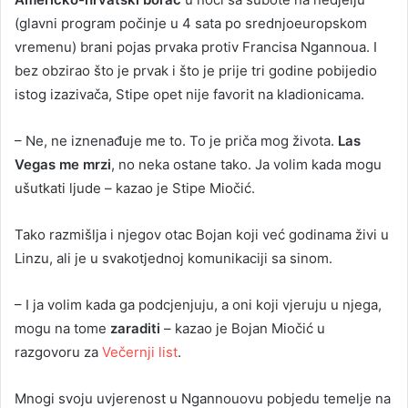
(glavni program počinje u 4 sata po srednjoeuropskom
vremenu) brani pojas prvaka protiv Francisa Ngannoua. I
bez obzirao što je prvak i što je prije tri godine pobijedio
istog izazivača, Stipe opet nije favorit na kladionicama.
– Ne, ne iznenađuje me to. To je priča mog života.
Las
Vegas me mrzi
, no neka ostane tako. Ja volim kada mogu
ušutkati ljude – kazao je Stipe Miočić.
Tako razmišlja i njegov otac Bojan koji već godinama živi u
Linzu, ali je u svakotjednoj komunikaciji sa sinom.
– I ja volim kada ga podcjenjuju, a oni koji vjeruju u njega,
mogu na tome
zaraditi
– kazao je Bojan Miočić u
razgovoru za
Večernji list
.
Mnogi svoju uvjerenost u Ngannouovu pobjedu temelje na