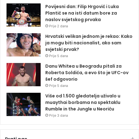
Povijesni dan: Filip Hrgović i Luka
Plantić se na isti datum bore za
naslov svjetskog prvaka
Prije 2 dana
Hrvatski velikan jednom je rekao: Kako
ja mogu biti nacionalist, ako sam
svjetski prvak?
Prije 5 dana
Danu Whitea u Beogradu pitali za
Roberta Soldića, a evo što je UFC-ov
šef odgovorio
Prije 5 dana
Više od 1.500 gledatelja uživalo u
muaythai borbama na spektaklu
Rumble in the Jungle u Neoriću
Prije 3 dana