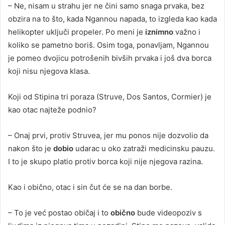
– Ne, nisam u strahu jer ne čini samo snaga prvaka, bez
obzira na to što, kada Ngannou napada, to izgleda kao kada
helikopter uključi propeler. Po meni je
iznimno
važno i
koliko se pametno boriš. Osim toga, ponavljam, Ngannou
je pomeo dvojicu potrošenih bivših prvaka i još dva borca
koji nisu njegova klasa.
Koji od Stipina tri poraza (Struve, Dos Santos, Cormier) je
kao otac najteže podnio?
– Onaj prvi, protiv Struvea, jer mu ponos nije dozvolio da
nakon što je
dobio
udarac u oko zatraži medicinsku pauzu.
I to je skupo platio protiv borca koji nije njegova razina.
Kao i obično, otac i sin čut će se na dan borbe.
– To je već postao običaj i to
obično
bude videopoziv s