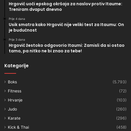
Hrgović uoči epskog okršaja za naslov protiv Itaume:
Treniram dvaput dnevno
Prije 4 dana
Usik smatra kako Hrgović nije veliki test za Itaumu: On
je budućnost
Prije 3 dana
Hrgović žestoko odgovorio Itaumi: Zamisli da si ostao
tamo, pa nitko ne bi znao za tebe!
Kategorije
Boks
(5.793)
Fitness
(72)
Hrvanje
(103)
Judo
(260)
Karate
(296)
Kick & Thai
(458)