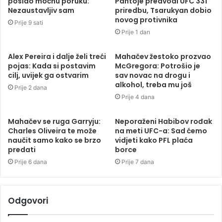
poslao moćnu poruku:
Pantoje predvodi UFC 331
Nezaustavljiv sam
priredbu, Tsarukyan dobio
novog protivnika
Prije 9 sati
Prije 1 dan
Alex Pereira i dalje želi treći
Mahačev žestoko prozvao
pojas: Kada si postavim
McGregora: Potrošio je
cilj, uvijek ga ostvarim
sav novac na drogu i
alkohol, treba mu još
Prije 2 dana
Prije 4 dana
Mahačev se ruga Garryju:
Neporaženi Habibov rođak
Charles Oliveira te može
na meti UFC-a: Sad ćemo
naučit samo kako se brzo
vidjeti kako PFL plaća
predati
borce
Prije 6 dana
Prije 7 dana
Odgovori