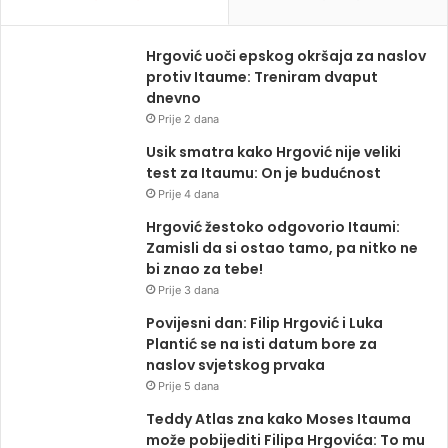
Hrgović uoči epskog okršaja za naslov
protiv Itaume: Treniram dvaput
dnevno
Prije 2 dana
Usik smatra kako Hrgović nije veliki
test za Itaumu: On je budućnost
Prije 4 dana
Hrgović žestoko odgovorio Itaumi:
Zamisli da si ostao tamo, pa nitko ne
bi znao za tebe!
Prije 3 dana
Povijesni dan: Filip Hrgović i Luka
Plantić se na isti datum bore za
naslov svjetskog prvaka
Prije 5 dana
Teddy Atlas zna kako Moses Itauma
može pobijediti Filipa Hrgovića: To mu