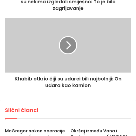
su nekima izgledali smiješno: To je bilo
zagrijavanje
Khabib otkrio čiji su udarci bili najbolniji: On
udara kao kamion
Slični članci
McGregor nakon operacije
Okršaj između Vana i