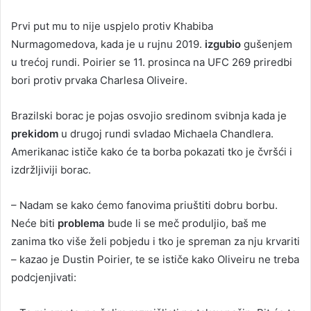
Prvi put mu to nije uspjelo protiv Khabiba
Nurmagomedova, kada je u rujnu 2019.
izgubio
gušenjem
u trećoj rundi. Poirier se 11. prosinca na UFC 269 priredbi
bori protiv prvaka Charlesa Oliveire.
Brazilski borac je pojas osvojio sredinom svibnja kada je
prekidom
u drugoj rundi svladao Michaela Chandlera.
Amerikanac ističe kako će ta borba pokazati tko je čvršći i
izdržljiviji borac.
– Nadam se kako ćemo fanovima priuštiti dobru borbu.
Neće biti
problema
bude li se meč produljio, baš me
zanima tko više želi pobjedu i tko je spreman za nju krvariti
– kazao je Dustin Poirier, te se ističe kako Oliveiru ne treba
podcjenjivati: