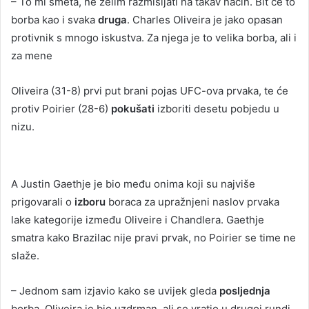
– To mi smeta, ne želim razmišljati na takav način. Bit će to
borba kao i svaka
druga
. Charles Oliveira je jako opasan
protivnik s mnogo iskustva. Za njega je to velika borba, ali i
za mene
Oliveira (31-8) prvi put brani pojas UFC-ova prvaka, te će
protiv Poirier (28-6)
pokušati
izboriti desetu pobjedu u
nizu.
A Justin Gaethje je bio među onima koji su najviše
prigovarali o
izboru
boraca za upražnjeni naslov prvaka
lake kategorije između Oliveire i Chandlera. Gaethje
smatra kako Brazilac nije pravi prvak, no Poirier se time ne
slaže.
– Jednom sam izjavio kako se uvijek gleda
posljednja
borba. Oliveira je bio uzdrman, ali se vratio u drugoj rundi.