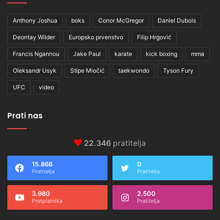
Anthony Joshua
boks
Conor McGregor
Daniel Dubois
Deontay Wilder
Europsko prvenstvo
Filip Hrgović
Francis Ngannou
Jake Paul
karate
kick boxing
mma
Oleksandr Usyk
Stipe Miočić
taekwondo
Tyson Fury
UFC
video
Prati nas
22.346
pratitelja
15.866
0
Pratitelja
Pratitelja
3.980
2.500
Pretplatnika
Pratitelja