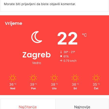
Morate biti
prijavljeni
da biste objavili komentar.
Vrijeme
22
℃
Zagreb
36º - 21º
61%
0.79 km/h
Vedro
36
39
38
36
35
℃
℃
℃
℃
℃
Ned
Pon
Uto
Sri
Čet
Najčitanije
Najnovije