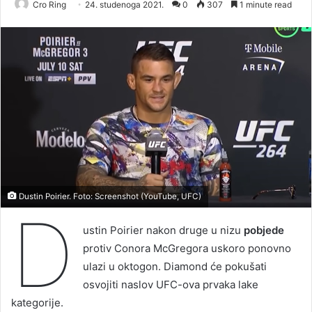
Cro Ring
24. studenoga 2021.
0
307
1 minute read
Dustin Poirier. Foto: Screenshot (YouTube, UFC)
D
ustin Poirier nakon druge u nizu
pobjede
protiv Conora McGregora uskoro ponovno
ulazi u oktogon. Diamond će pokušati
osvojiti naslov UFC-ova prvaka lake
kategorije.