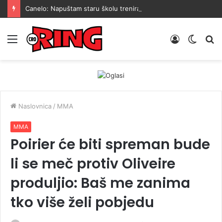
Canelo: Napuštam staru školu treniranja, znanost je pametniji način kako stići do pobjede
Menu
Prijava
Switch
Tr
skin
Naslovnica
/
MMA
MMA
Poirier će biti spreman bude
li se meč protiv Oliveire
produljio: Baš me zanima
tko više želi pobjedu