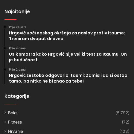
Najčitanije
Prije 24 sata
Hrgović uoči epskog okršaja za naslov protiv Itaume:
Treniram dvaput dnevno
Prije 4 dana
Usik smatra kako Hrgović nije veliki test za Itaumu: On
je budućnost
Prije 2 dana
Hrgović žestoko odgovorio Itaumi: Zamisli da si ostao
tamo, pa nitko ne bi znao za tebe!
Kategorije
Boks
(5.792)
Fitness
(72)
Hrvanje
(103)