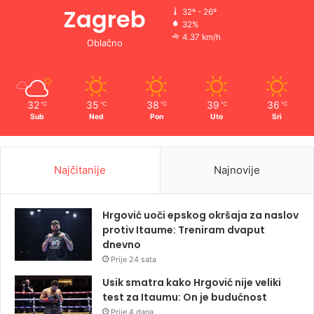
Zagreb
32º - 26º
32%
4.37 km/h
Oblačno
32
35
38
39
36
℃
℃
℃
℃
℃
Sub
Ned
Pon
Uto
Sri
Najčitanije
Najnovije
Hrgović uoči epskog okršaja za naslov
protiv Itaume: Treniram dvaput
dnevno
Prije 24 sata
Usik smatra kako Hrgović nije veliki
test za Itaumu: On je budućnost
Prije 4 dana