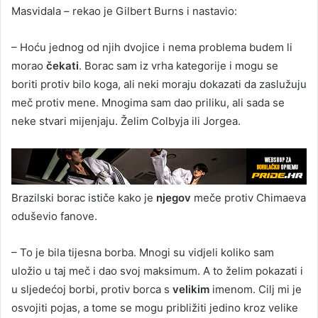
Masvidala – rekao je Gilbert Burns i nastavio:
– Hoću jednog od njih dvojice i nema problema budem li
morao
čekati
. Borac sam iz vrha kategorije i mogu se
boriti protiv bilo koga, ali neki moraju dokazati da zaslužuju
meč protiv mene. Mnogima sam dao priliku, ali sada se
neke stvari mijenjaju. Želim Colbyja ili Jorgea.
Brazilski borac ističe kako je
njegov
meče protiv Chimaeva
oduševio fanove.
– To je bila tijesna borba. Mnogi su vidjeli koliko sam
uložio u taj meč i dao svoj maksimum. A to želim pokazati i
u sljedećoj borbi, protiv borca s
velikim
imenom. Cilj mi je
osvojiti pojas, a tome se mogu približiti jedino kroz velike