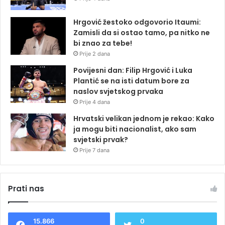
Hrgović žestoko odgovorio Itaumi:
Zamisli da si ostao tamo, pa nitko ne
bi znao za tebe!
Prije 2 dana
Povijesni dan: Filip Hrgović i Luka
Plantić se na isti datum bore za
naslov svjetskog prvaka
Prije 4 dana
Hrvatski velikan jednom je rekao: Kako
ja mogu biti nacionalist, ako sam
svjetski prvak?
Prije 7 dana
Prati nas
15.866
0