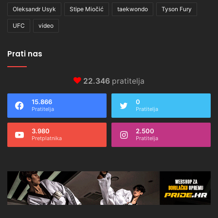
Oleksandr Usyk
Stipe Miočić
taekwondo
Tyson Fury
UFC
video
Prati nas
22.346
pratitelja
15.866
0
Pratitelja
Pratitelja
3.980
2.500
Pretplatnika
Pratitelja