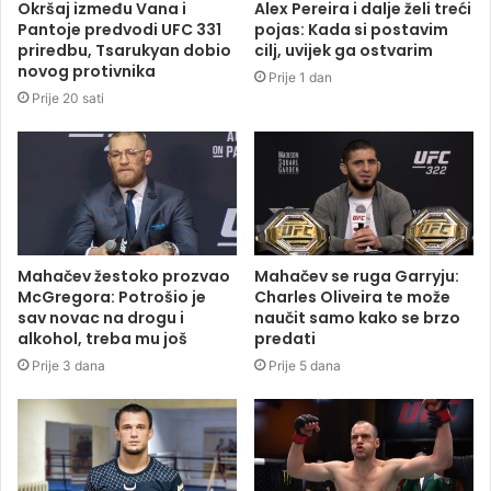
Okršaj između Vana i
Alex Pereira i dalje želi treći
Pantoje predvodi UFC 331
pojas: Kada si postavim
priredbu, Tsarukyan dobio
cilj, uvijek ga ostvarim
novog protivnika
Prije 1 dan
Prije 20 sati
Mahačev žestoko prozvao
Mahačev se ruga Garryju:
McGregora: Potrošio je
Charles Oliveira te može
sav novac na drogu i
naučit samo kako se brzo
alkohol, treba mu još
predati
Prije 3 dana
Prije 5 dana