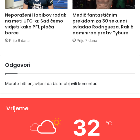
Neporaženi Habibov rođak
Medić fantastičnim
na meti UFC-a: Sad ćemo
prekidom za 30 sekundi
vidjeti kako PFL plaća
svladao Rodrigueza, Rakić
borce
dominirao protiv Tybure
Prije 6 dana
Prije 7 dana
Odgovori
Morate biti
prijavljeni
da biste objavili komentar.
Vrijeme
32
℃