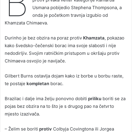
B
Usmana pobijedio Stephena Thompsona, a
onda je početkom travnja izgubio od
Khamzata Chimaeva.
Durinho je bez obzira na poraz protiv
Khamzata
, pokazao
kako švedsko-čečenski borac ima svoje slabosti i nije
nedodirljiv. Svojim ratničkim pristupom u okršaju protiv
Chimaeva osvojio je navijače.
Gilbert Burns ostavlja dojam kako iz borbe u borbu raste,
te postaje
kompletan
borac.
Brazilac i dalje ima želju ponovno dobiti
priliku
boriti se za
pojas bez obzira na to što je s drugog pao na četvrto
mjesto izazivača.
– Želim se boriti
protiv
Colbyja Covingtona ili Jorgea