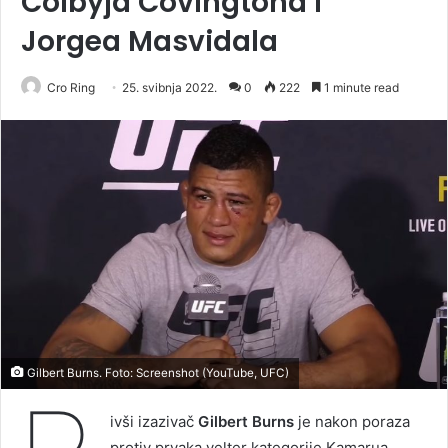
Colbyja Covingtona i
Jorgea Masvidala
Cro Ring
25. svibnja 2022.
0
222
1 minute read
Gilbert Burns. Foto: Screenshot (YouTube, UFC)
ivši izazivač
Gilbert Burns
je nakon poraza
protiv prvaka velter kategorije Kamarua