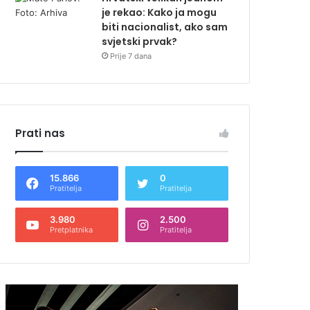
je rekao: Kako ja mogu
biti nacionalist, ako sam
svjetski prvak?
Prije 7 dana
Prati nas
15.866
0
Pratitelja
Pratitelja
3.980
2.500
Pretplatnika
Pratitelja