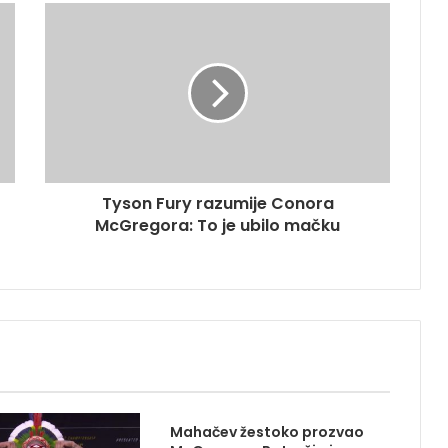
Tyson Fury razumije Conora
McGregora: To je ubilo mačku
Mahačev žestoko prozvao