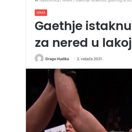
Naslovnica
/
MMA
/
Gaethje istaknuo glavnog krivca
MMA
Gaethje istaknu
za nered u lakoj
Drago Hudika
2. veljače 2021.