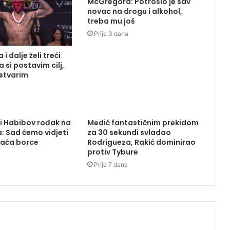
McGregora: Potrošio je sav
novac na drogu i alkohol,
treba mu još
Prije 3 dana
 i dalje želi treći
 si postavim cilj,
ostvarim
i Habibov rođak na
Medić fantastičnim prekidom
: Sad ćemo vidjeti
za 30 sekundi svladao
laća borce
Rodrigueza, Rakić dominirao
protiv Tybure
Prije 7 dana