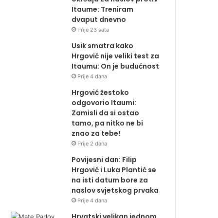
Itaume: Treniram
dvaput dnevno
Prije 23 sata
Usik smatra kako
Hrgović nije veliki test za
Itaumu: On je budućnost
Prije 4 dana
Hrgović žestoko
odgovorio Itaumi:
Zamisli da si ostao
tamo, pa nitko ne bi
znao za tebe!
Prije 2 dana
Povijesni dan: Filip
Hrgović i Luka Plantić se
na isti datum bore za
naslov svjetskog prvaka
Prije 4 dana
Hrvatski velikan jednom