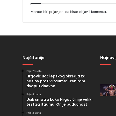
Morate biti
prijavljeni
da biste objavili komentar.
Najčitanije
Najnovi
Prije 23 sata
Hrgović uoči epskog okršaja za
naslov protiv Itaume: Treniram
dvaput dnevno
Prije 4 dana
Usik smatra kako Hrgović nije veliki
test za Itaumu: On je budućnost
Prije 2 dana