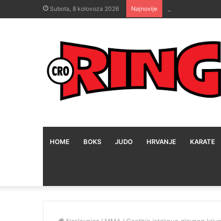
Okršaj između Va
Subota, 8 kolovoza 2026
Najnovije
HOME
BOKS
JUDO
HRVANJE
KARATE