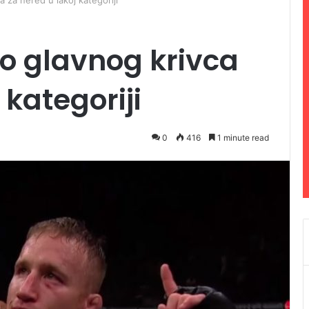
 za nered u lakoj kategoriji
o glavnog krivca
 kategoriji
0
416
1 minute read