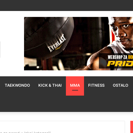
na i Pantoje predvodi UFC 331 priredbu, Tsarukyan dobio novog protivn
TAEKWONDO
KICK & THAI
MMA
FITNESS
OSTALO