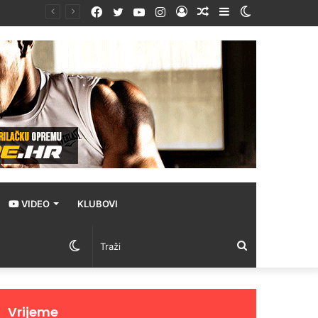
Facebook
Twitter
YouTube
Instagram
Prijava
Random
Sidebar
Switch
ika
Article
skin
VIDEO
KLUBOVI
Switch
Traži
skin
Vrijeme