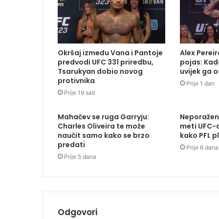
Okršaj između Vana i Pantoje
Alex Pereira
predvodi UFC 331 priredbu,
pojas: Kada
Tsarukyan dobio novog
uvijek ga 
protivnika
Prije 1 dan
Prije 19 sati
Mahačev se ruga Garryju:
Neporažen
Charles Oliveira te može
meti UFC-a
naučit samo kako se brzo
kako PFL p
predati
Prije 6 dana
Prije 5 dana
Odgovori