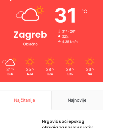
31
℃
Zagreb
31º - 26º
32%
4.35 km/h
Oblačno
31
35
38
39
36
℃
℃
℃
℃
℃
Sub
Ned
Pon
Uto
Sri
Najčitanije
Najnovije
Hrgović uoči epskog
okršaja za naslov protiv