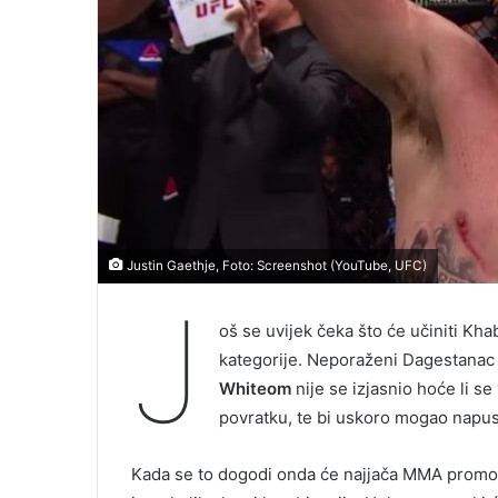
Justin Gaethje, Foto: Screenshot (YouTube, UFC)
J
oš se uvijek čeka što će učiniti 
kategorije. Neporaženi Dagestana
Whiteom
nije se izjasnio hoće li se
povratku, te bi uskoro mogao napust
Kada se to dogodi onda će najjača MMA promo