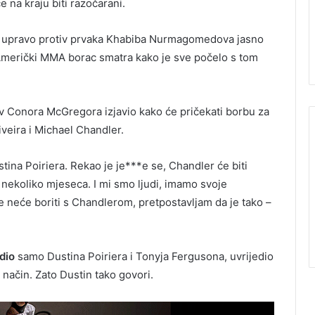
 na kraju biti razočarani.
rbu upravo protiv prvaka Khabiba Nurmagomedova jasno
. Američki MMA borac smatra kako je sve počelo s tom
v Conora McGregora izjavio kako će pričekati borbu za
veira i Michael Chandler.
ina Poiriera. Rekao je je***e se, Chandler će biti
e nekoliko mjeseca. I mi smo ljudi, imamo svoje
e neće boriti s Chandlerom, pretpostavljam da je tako –
edio
samo Dustina Poiriera i Tonyja Fergusona, uvrijedio
n način. Zato Dustin tako govori.