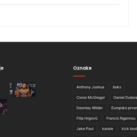
je
Oznake
Anthony Joshua
boks
Conor McGregor
Daniel Duboi
Deontay Wilder
Europsko prve
Filip Hrgović
Francis Ngannou
Jake Paul
karate
kick box