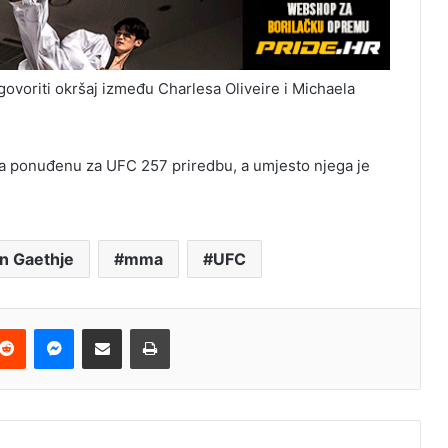
govoriti okršaj između Charlesa Oliveire i Michaela
a ponuđenu za UFC 257 priredbu, a umjesto njega je
in Gaethje
mma
UFC
terest
Reddit
Messenger
Podijeli e-mailom
Ispis