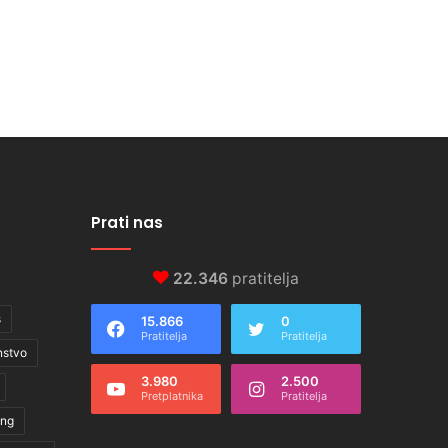
Prati nas
22.346
pratitelja
s
15.866
0
Pratitelja
Pratitelja
nstvo
3.980
2.500
Pretplatnika
Pratitelja
ing