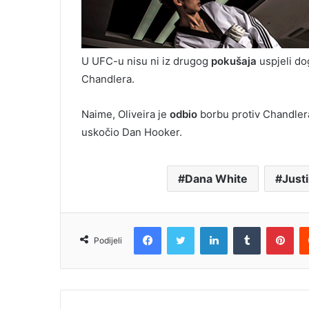
U UFC-u nisu ni iz drugog
pokušaja
uspjeli do
Chandlera.
Naime, Oliveira je
odbio
borbu protiv Chandler
uskočio Dan Hooker.
Dana White
Just
Facebook
Twitter
LinkedIn
Tumblr
Pin
Podijeli