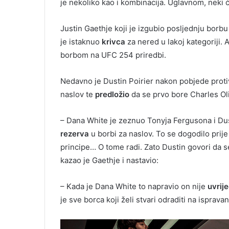
je nekoliko kao i kombinacija. Uglavnom, neki će
Justin Gaethje koji je izgubio posljednju bo
je istaknuo
krivca
za nered u lakoj kategoriji
borbom na UFC 254 priredbi.
Nedavno je Dustin Poirier nakon pobjede proti
naslov te
predložio
da se prvo bore Charles Oli
– Dana White je zeznuo Tonyja Fergusona i Dust
rezerva
u borbi za naslov. To se dogodilo prij
principe… O tome radi. Zato Dustin govori da s
kazao je Gaethje i nastavio:
– Kada je Dana White to napravio on nije
uvrij
je sve borca koji želi stvari odraditi na isprava