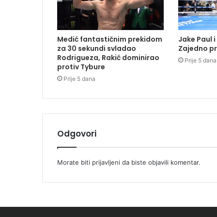
Medić fantastičnim prekidom
Jake Paul i
za 30 sekundi svladao
Zajedno pr
Rodrigueza, Rakić dominirao
Prije 5 dana
protiv Tybure
Prije 5 dana
Odgovori
Morate biti
prijavljeni
da biste objavili komentar.