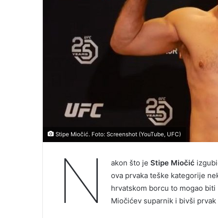
Stipe Miočić. Foto: Screenshot (YouTube, UFC)
N
akon što je
Stipe Miočić
izgubi
ova prvaka teške kategorije nek
hrvatskom borcu to mogao biti p
Miočićev suparnik i bivši prvak