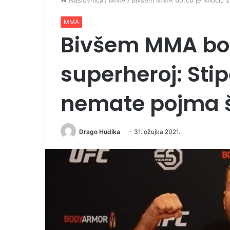
Naslovnica
/
MMA
/
Bivšem MMA borcu je Miočić s
MMA
Bivšem MMA bor
superheroj: Sti
nemate pojma š
Drago Hudika
31. ožujka 2021.