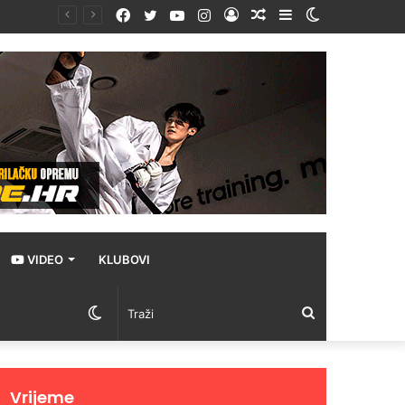
Facebook
Twitter
YouTube
Instagram
Prijava
Random
Sidebar
Switch
Article
skin
VIDEO
KLUBOVI
Switch
Traži
skin
Vrijeme