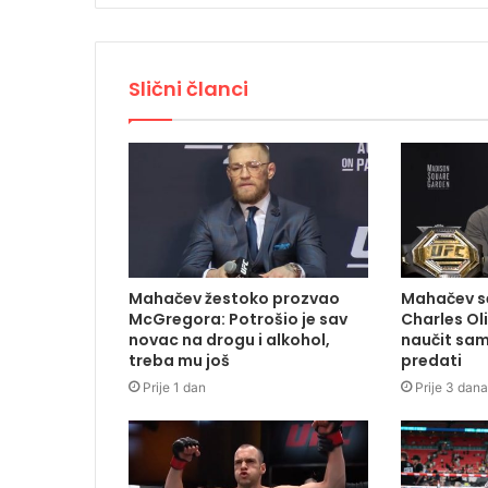
Slični članci
Mahačev žestoko prozvao
Mahačev se
McGregora: Potrošio je sav
Charles Ol
novac na drogu i alkohol,
naučit sam
treba mu još
predati
Prije 1 dan
Prije 3 dana