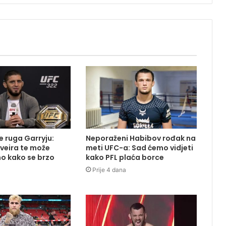
 ruga Garryju:
Neporaženi Habibov rođak na
iveira te može
meti UFC-a: Sad ćemo vidjeti
o kako se brzo
kako PFL plaća borce
Prije 4 dana