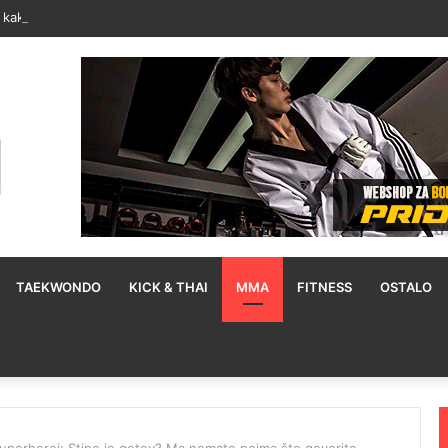
 kako Moses Itauma može pobijediti Filipa Hrgovića: To mu je mana
TAEKWONDO
KICK & THAI
MMA
FITNESS
OSTALO