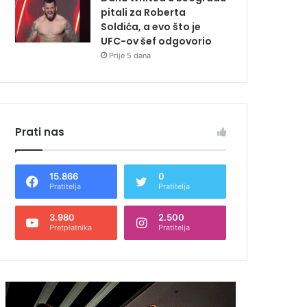
pitali za Roberta
Soldića, a evo što je
UFC-ov šef odgovorio
Prije 5 dana
Prati nas
15.866
0
Pratitelja
Pratitelja
3.980
2.500
Pretplatnika
Pratitelja