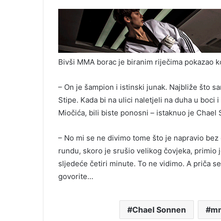
Bivši MMA borac je biranim riječima pokazao k
– On je šampion i istinski junak. Najbliže što s
Stipe. Kada bi na ulici naletjeli na duha u boci
Miočića, bili biste ponosni – istaknuo je Chae
– No mi se ne divimo tome što je napravio bez
rundu, skoro je srušio velikog čovjeka, primio 
sljedeće četiri minute. To ne vidimo. A priča s
govorite…
Chael Sonnen
m