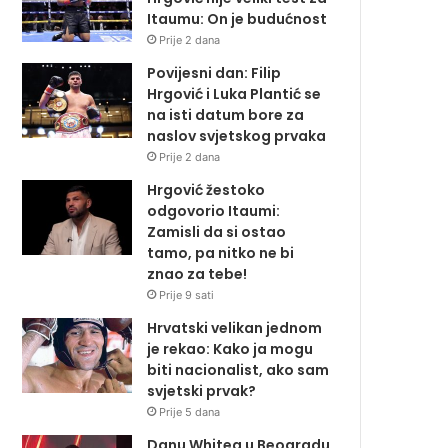
Itaumu: On je budućnost
Prije 2 dana
Povijesni dan: Filip
Hrgović i Luka Plantić se
na isti datum bore za
naslov svjetskog prvaka
Prije 2 dana
Hrgović žestoko
odgovorio Itaumi:
Zamisli da si ostao
tamo, pa nitko ne bi
znao za tebe!
Prije 9 sati
Hrvatski velikan jednom
je rekao: Kako ja mogu
biti nacionalist, ako sam
svjetski prvak?
Prije 5 dana
Danu Whitea u Beogradu