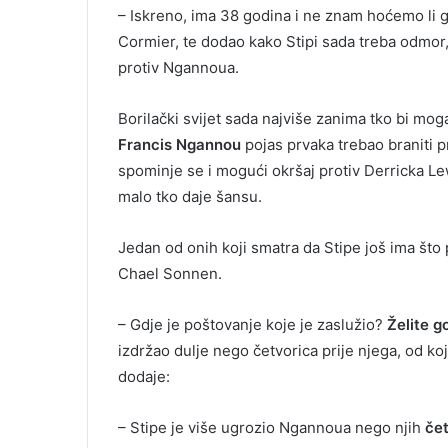
– Iskreno, ima 38 godina i ne znam hoćemo li 
Cormier, te dodao kako Stipi sada treba odmor, m
protiv Ngannoua.
Borilački svijet sada najviše zanima tko bi mo
Francis Ngannou
pojas prvaka trebao braniti 
spominje se i mogući okršaj protiv Derricka Le
malo tko daje šansu.
Jedan od onih koji smatra da Stipe još ima što p
Chael Sonnen.
– Gdje je poštovanje koje je zaslužio?
Želite g
izdržao dulje nego četvorica prije njega, od k
dodaje:
– Stipe je više ugrozio Ngannoua nego njih
če