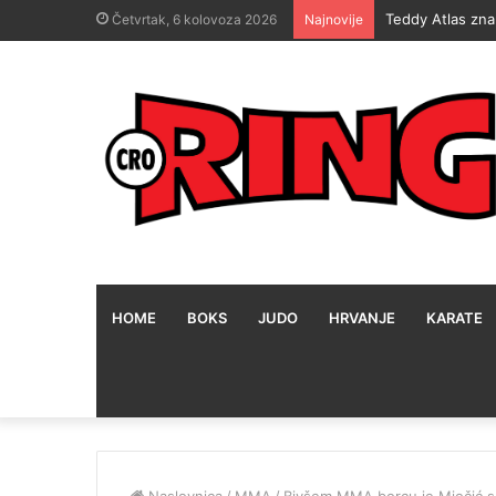
Teddy Atlas zna
Četvrtak, 6 kolovoza 2026
Najnovije
HOME
BOKS
JUDO
HRVANJE
KARATE