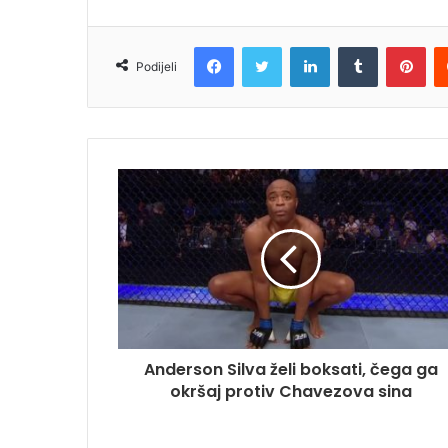
Facebook
Twitter
LinkedIn
Tumblr
Pin
Podijeli
Anderson Silva želi boksati, čega ga
okršaj protiv Chavezova sina