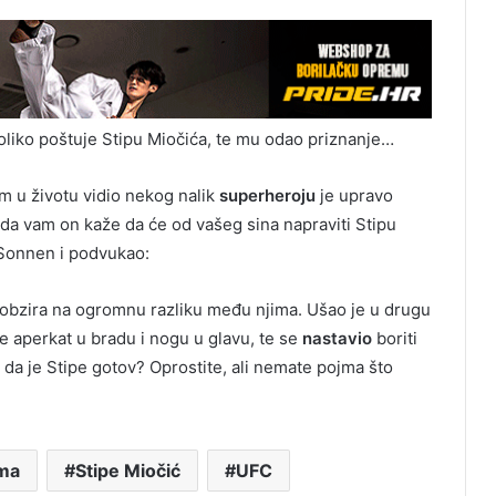
oliko poštuje Stipu Miočića, te mu odao priznanje…
am u životu vidio nekog nalik
superheroju
je upravo
 i da vam on kaže da će od vašeg sina napraviti Stipu
l Sonnen i podvukao:
 obzira na ogromnu razliku među njima. Ušao je u drugu
je aperkat u bradu i nogu u glavu, te se
nastavio
boriti
e da je Stipe gotov? Oprostite, ali nemate pojma što
ma
Stipe Miočić
UFC