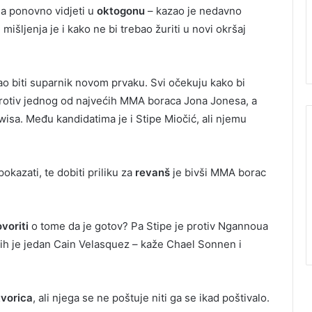
ga ponovno vidjeti u
oktogonu
– kazao je nedavno
išljenja je i kako ne bi trebao žuriti u novi okršaj
gao biti suparnik novom prvaku. Svi očekuju kako bi
protiv jednog od najvećih MMA boraca Jona Jonesa, a
wisa. Među kandidatima je i Stipe Miočić, ali njemu
okazati, te dobiti priliku za
revanš
je bivši MMA borac
ovoriti
o tome da je gotov? Pa Stipe je protiv Ngannoua
ojih je jedan Cain Velasquez – kaže Chael Sonnen i
tvorica
, ali njega se ne poštuje niti ga se ikad poštivalo.