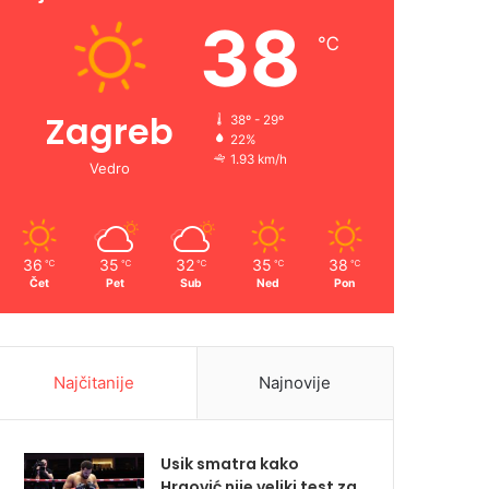
38
℃
Zagreb
38º - 29º
22%
1.93 km/h
Vedro
36
35
32
35
38
℃
℃
℃
℃
℃
Čet
Pet
Sub
Ned
Pon
Najčitanije
Najnovije
Usik smatra kako
Hrgović nije veliki test za