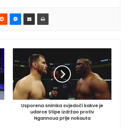
terest
Reddit
Messenger
Podijeli e-mailom
Ispis
Usporena snimka svjedoči kakve je
udarce Stipe izdržao protiv
Ngannoua prije nokauta