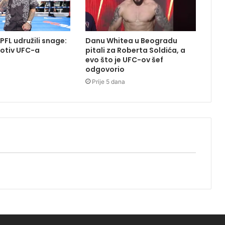
 PFL udružili snage:
Danu Whitea u Beogradu
otiv UFC-a
pitali za Roberta Soldića, a
evo što je UFC-ov šef
odgovorio
Prije 5 dana