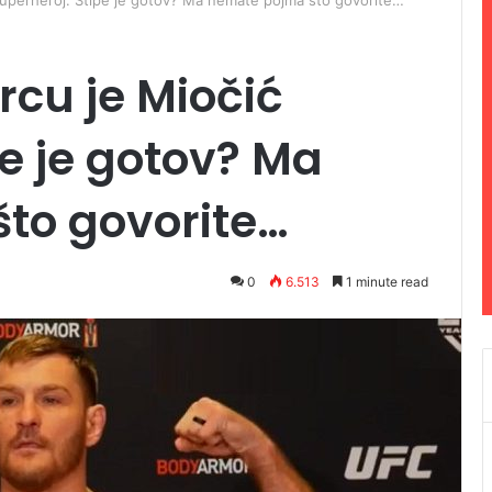
uperheroj: Stipe je gotov? Ma nemate pojma što govorite…
cu je Miočić
pe je gotov? Ma
to govorite…
0
6.513
1 minute read