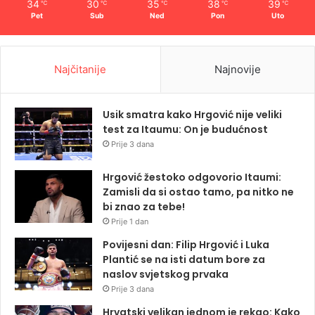
34
30
35
38
39
℃
℃
℃
℃
℃
Pet
Sub
Ned
Pon
Uto
Najčitanije
Najnovije
Usik smatra kako Hrgović nije veliki
test za Itaumu: On je budućnost
Prije 3 dana
Hrgović žestoko odgovorio Itaumi:
Zamisli da si ostao tamo, pa nitko ne
bi znao za tebe!
Prije 1 dan
Povijesni dan: Filip Hrgović i Luka
Plantić se na isti datum bore za
naslov svjetskog prvaka
Prije 3 dana
Hrvatski velikan jednom je rekao: Kako