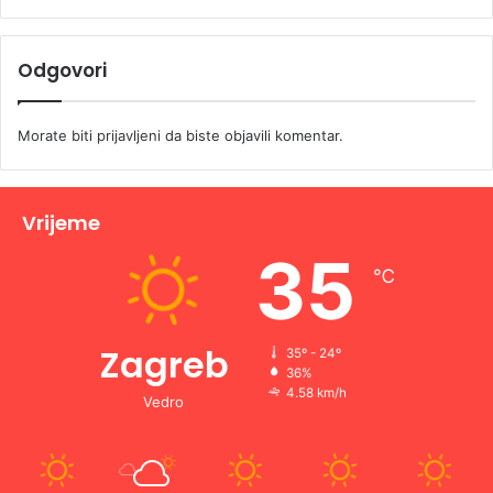
Odgovori
Morate biti
prijavljeni
da biste objavili komentar.
Vrijeme
35
℃
Zagreb
35º - 24º
36%
4.58 km/h
Vedro