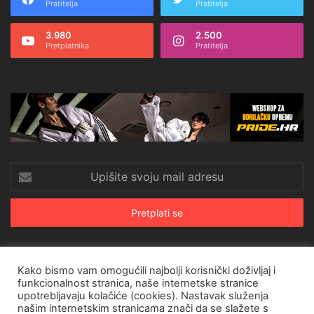
Pratitelja
Pratitelja
3.980
2.500
Pretplatnika
Pratitelja
Upišite
svoju
mail
adresu
Kako bismo vam omogućili najbolji korisnički doživljaj i
© Copyright 2026, All Rights Reserved |
CroRing Magazin
funkcionalnost stranica, naše internetske stranice
upotrebljavaju kolačiće (cookies). Nastavak služenja
Naslovnica
Arhiva
Pravila o privatnosti
Impressum
SHOP
našim internetskim stranicama znači da se slažete s