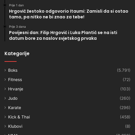
Prije 1 dan
Hrgović žestoko odgovorio Itaumi: Zamisli da si ostao
tamo, pa nitko ne bi znao za tebe!
Prije 3 dana
Povijesni dan: Filip Hrgović i Luka Plantić se na isti
datum bore za naslov svjetskog prvaka
Kategorije
Boks
(5.791)
Fitness
(72)
Hrvanje
(103)
Judo
(260)
Karate
(296)
Kick & Thai
(458)
Klubovi
(8)