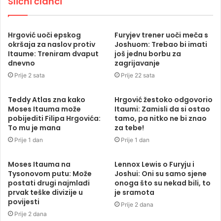
Slični članci
Hrgović uoči epskog
Furyjev trener uoči meča s
okršaja za naslov protiv
Joshuom: Trebao bi imati
Itaume: Treniram dvaput
još jednu borbu za
dnevno
zagrijavanje
Prije 2 sata
Prije 22 sata
Teddy Atlas zna kako
Hrgović žestoko odgovorio
Moses Itauma može
Itaumi: Zamisli da si ostao
pobijediti Filipa Hrgovića:
tamo, pa nitko ne bi znao
To mu je mana
za tebe!
Prije 1 dan
Prije 1 dan
Moses Itauma na
Lennox Lewis o Furyju i
Tysonovom putu: Može
Joshui: Oni su samo sjene
postati drugi najmlađi
onoga što su nekad bili, to
prvak teške divizije u
je sramota
povijesti
Prije 2 dana
Prije 2 dana