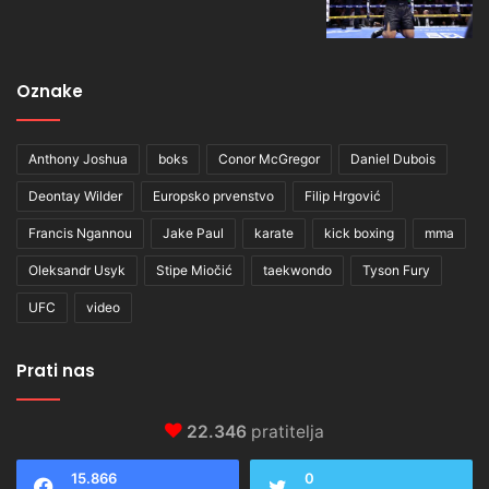
Oznake
Anthony Joshua
boks
Conor McGregor
Daniel Dubois
Deontay Wilder
Europsko prvenstvo
Filip Hrgović
Francis Ngannou
Jake Paul
karate
kick boxing
mma
Oleksandr Usyk
Stipe Miočić
taekwondo
Tyson Fury
UFC
video
Prati nas
22.346
pratitelja
15.866
0