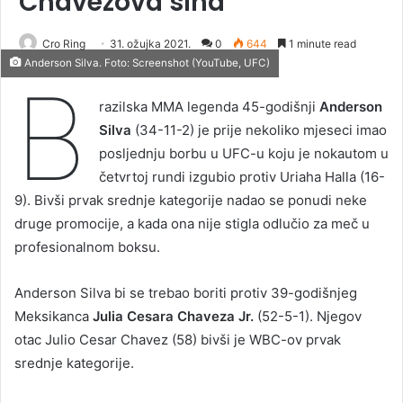
Chavezova sina
Cro Ring
31. ožujka 2021.
0
644
1 minute read
Anderson Silva. Foto: Screenshot (YouTube, UFC)
B
razilska MMA legenda 45-godišnji
Anderson
Silva
(34-11-2) je prije nekoliko mjeseci imao
posljednju borbu u UFC-u koju je nokautom u
četvrtoj rundi izgubio protiv Uriaha Halla (16-
9). Bivši prvak srednje kategorije nadao se ponudi neke
druge promocije, a kada ona nije stigla odlučio za meč u
profesionalnom boksu.
Anderson Silva bi se trebao boriti protiv 39-godišnjeg
Meksikanca
Julia Cesara Chaveza Jr.
(52-5-1). Njegov
otac Julio Cesar Chavez (58) bivši je WBC-ov prvak
srednje kategorije.