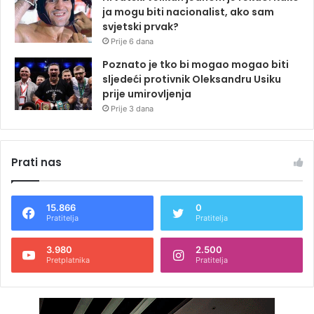
ja mogu biti nacionalist, ako sam
svjetski prvak?
Prije 6 dana
Poznato je tko bi mogao mogao biti
sljedeći protivnik Oleksandru Usiku
prije umirovljenja
Prije 3 dana
Prati nas
15.866
0
Pratitelja
Pratitelja
3.980
2.500
Pretplatnika
Pratitelja