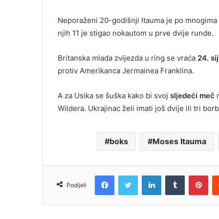
Neporaženi 20-godišnji Itauma je po mnogima
njih 11 je stigao nokautom u prve dvije runde.
Britanska mlada zvijezda u ring se vraća
24. si
protiv Amerikanca Jermainea Franklina.
A za Usika se šuška kako bi svoj
sljedeći meč
m
Wildera. Ukrajinac želi imati još dvije ili tri bo
boks
Moses Itauma
Facebook
Twitter
LinkedIn
Tumblr
Pin
Podijeli