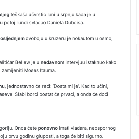
oljeg
teškaša učvrstio lani u srpnju kada je u
petoj rundi svladao Daniela Duboisa.
posljednjem
dvoboju u kruzeru je nokautom u osmoj
litičar Bellew je u
nedavnom
intervjuu istaknuo kako
e zamijeniti Moses Itauma.
nu
, jednostavno će reći: ‘Dosta mi je’. Kad to učini,
seve. Slabi borci postat će prvaci, a onda će doći
egoriju. Onda ćete
ponovno
imati vladara, neospornog
voju prvu godinu gluposti, a toga će biti sigurno.