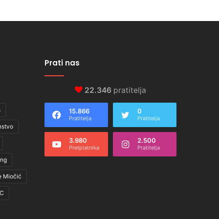
Prati nas
22.346
pratitelja
s
15.866
0
Pratitelja
Pratitelja
nstvo
3.980
2.500
Pretplatnika
Pratitelja
ing
e Miočić
C