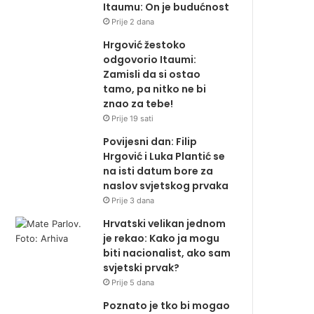
Itaumu: On je budućnost
Prije 2 dana
Hrgović žestoko
odgovorio Itaumi:
Zamisli da si ostao
tamo, pa nitko ne bi
znao za tebe!
Prije 19 sati
Povijesni dan: Filip
Hrgović i Luka Plantić se
na isti datum bore za
naslov svjetskog prvaka
Prije 3 dana
Hrvatski velikan jednom
je rekao: Kako ja mogu
biti nacionalist, ako sam
svjetski prvak?
Prije 5 dana
Poznato je tko bi mogao