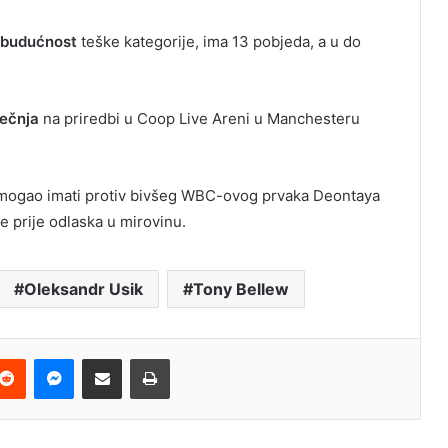
budućnost
teške kategorije, ima 13 pobjeda, a u do
ječnja
na priredbi u Coop Live Areni u Manchesteru
ogao imati protiv bivšeg WBC-ovog prvaka Deontaya
rbe prije odlaska u mirovinu.
Oleksandr Usik
Tony Bellew
terest
Reddit
Messenger
Podijeli e-mailom
Ispis