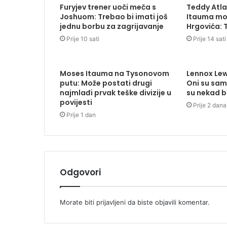
Furyjev trener uoči meča s
Teddy Atla
Joshuom: Trebao bi imati još
Itauma mož
jednu borbu za zagrijavanje
Hrgovića: 
Prije 10 sati
Prije 14 sati
Moses Itauma na Tysonovom
Lennox Lewi
putu: Može postati drugi
Oni su sam
najmlađi prvak teške divizije u
su nekad bi
povijesti
Prije 2 dana
Prije 1 dan
Odgovori
Morate biti
prijavljeni
da biste objavili komentar.