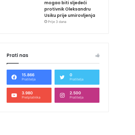
mogao biti sljedeći
protivnik Oleksandru
Usiku prije umirovljenja
Prije 3 dana
Prati nas
15.866
0
Pratitelja
Pratitelja
3.980
2.500
Pretplatnika
Pratitelja