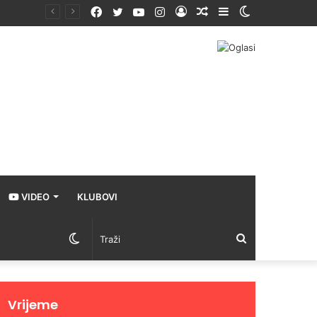
Facebook
Twitter
YouTube
Instagram
Prijava
Random
Sidebar
Switch
Article
skin
VIDEO
KLUBOVI
Switch
Traži
skin
Vrijeme