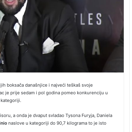
ljih boksača današnjice i najveći teškaš svoje
ac je prije sedam i pol godina pomeo konkurenciju u
kategoriji.
soru, a onda je dvaput svladao Tysona Furyja, Daniela
inio
naslove u kategoriji do 90,7 kilograma to je isto