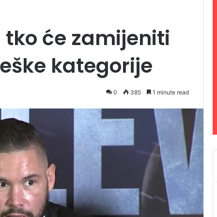
 tko će zamijeniti
teške kategorije
0
385
1 minute read