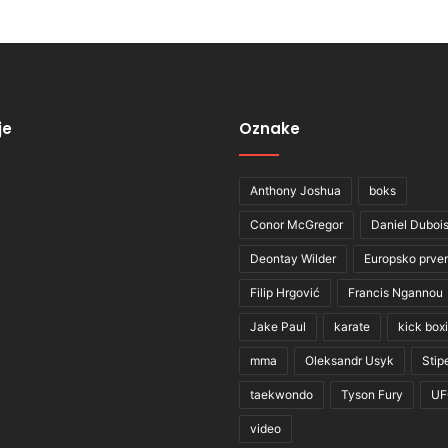
je
Oznake
Anthony Joshua
boks
Conor McGregor
Daniel Duboi
Deontay Wilder
Europsko prve
Filip Hrgović
Francis Ngannou
Jake Paul
karate
kick box
mma
Oleksandr Usyk
Stip
taekwondo
Tyson Fury
UF
video