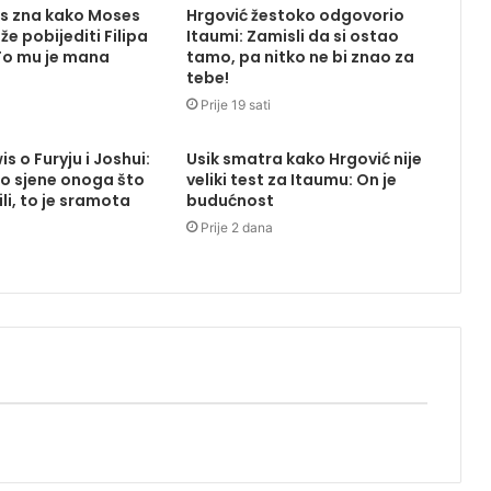
s zna kako Moses
Hrgović žestoko odgovorio
e pobijediti Filipa
Itaumi: Zamisli da si ostao
To mu je mana
tamo, pa nitko ne bi znao za
tebe!
Prije 19 sati
s o Furyju i Joshui:
Usik smatra kako Hrgović nije
o sjene onoga što
veliki test za Itaumu: On je
li, to je sramota
budućnost
Prije 2 dana