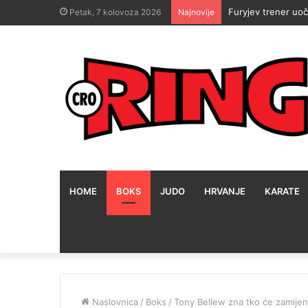
Teddy Atlas zna ka
Petak, 7 kolovoza 2026
Najnovije
HOME
BOKS
JUDO
HRVANJE
KARATE
Naslovnica
/
Boks
/
Tony Bellew zna tko će zamijeni