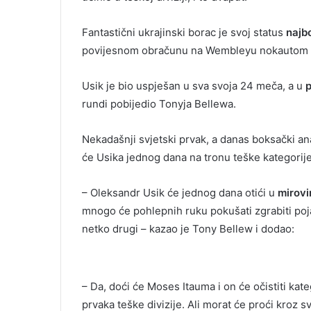
Fantastični ukrajinski borac je svoj status
najb
povijesnom obračunu na Wembleyu nokautom u 
Usik je bio uspješan u sva svoja 24 meča, a u
rundi pobijedio Tonyja Bellewa.
Nekadašnji svjetski prvak, a danas boksački ana
će Usika jednog dana na tronu teške kategorij
– Oleksandr Usik će jednog dana otići u
mirovi
mnogo će pohlepnih ruku pokušati zgrabiti poja
netko drugi – kazao je Tony Bellew i dodao:
– Da, doći će Moses Itauma i on će očistiti kat
prvaka teške divizije. Ali morat će proći kroz s