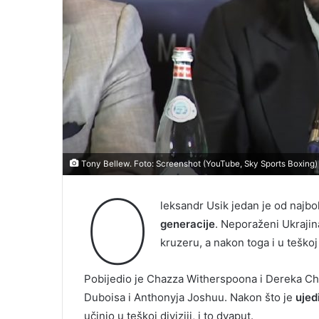
Tony Bellew. Foto: Screenshot (YouTube, Sky Sports Boxing)
O
leksandr Usik jedan je od najbo
generacije
. Neporaženi Ukrajin
kruzeru, a nakon toga i u teškoj 
Pobijedio je Chazza Witherspoona i Dereka Chi
Duboisa i Anthonyja Joshuu. Nakon što je
ujed
učinio u teškoj diviziji, i to dvaput.