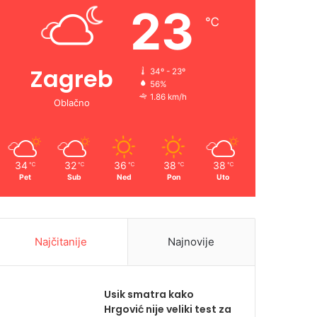
23
℃
Zagreb
34º - 23º
56%
1.86 km/h
Oblačno
34
32
36
38
38
℃
℃
℃
℃
℃
Pet
Sub
Ned
Pon
Uto
Najčitanije
Najnovije
Usik smatra kako
Hrgović nije veliki test za