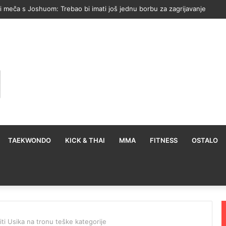
ko Moses Itauma može pobijediti Filipa Hrgovića: To mu je mana
TAEKWONDO
KICK & THAI
MMA
FITNESS
OSTALO
ti Usika na tronu teške kategorije