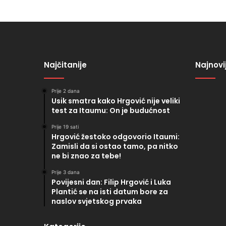
Najčitanije
Najnovi
Prije 2 dana
Usik smatra kako Hrgović nije veliki
test za Itaumu: On je budućnost
Prije 19 sati
Hrgović žestoko odgovorio Itaumi:
Zamisli da si ostao tamo, pa nitko
ne bi znao za tebe!
Prije 3 dana
Povijesni dan: Filip Hrgović i Luka
Plantić se na isti datum bore za
naslov svjetskog prvaka