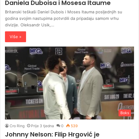
Daniela Duboisa i Mosesa Itaume
Britanski teškaši Daniel Dubois i Moses Itauma posljednjih su
godina svojim nastupima potvrdili da pripadaju samom vrhu
divizije. Oleksandr Usik,…
Više »
Boks
Cro Ring
Prije 3 tjedna
0
539
Johnny Nelson: Filip Hrgović je