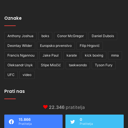
Oznake
Anthony Joshua
boks
Conor McGregor
Daniel Dubois
Deontay Wilder
Europsko prvenstvo
Filip Hrgović
Francis Ngannou
Jake Paul
karate
kick boxing
mma
Oleksandr Usyk
Stipe Miočić
taekwondo
Tyson Fury
UFC
video
Prati nas
22.346
pratitelja
15.866
0
Pratitelja
Pratitelja