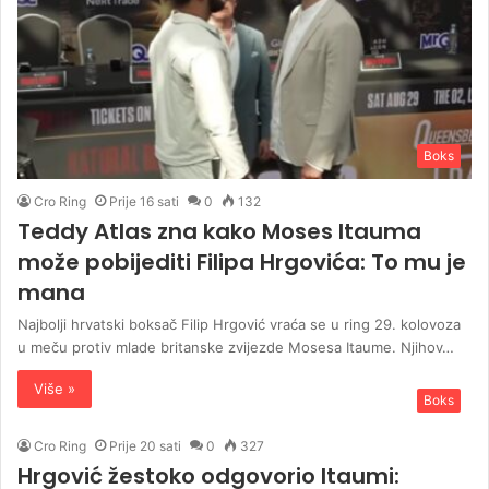
Boks
Cro Ring
Prije 16 sati
0
132
Teddy Atlas zna kako Moses Itauma
može pobijediti Filipa Hrgovića: To mu je
mana
Najbolji hrvatski boksač Filip Hrgović vraća se u ring 29. kolovoza
u meču protiv mlade britanske zvijezde Mosesa Itaume. Njihov…
Više »
Boks
Cro Ring
Prije 20 sati
0
327
Hrgović žestoko odgovorio Itaumi: