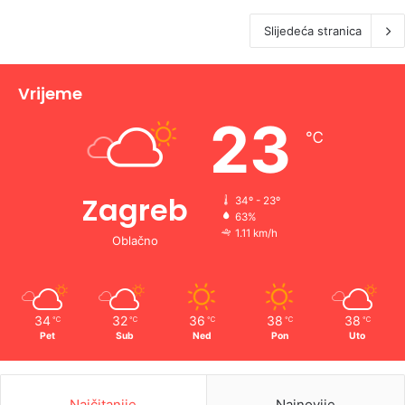
Slijedeća stranica
Vrijeme
23
℃
Zagreb
34º - 23º
63%
1.11 km/h
Oblačno
34
32
36
38
38
℃
℃
℃
℃
℃
Pet
Sub
Ned
Pon
Uto
Najčitanije
Najnovije