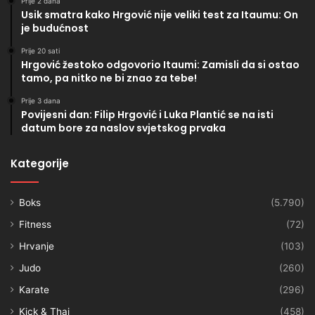
Prije 2 dana
Usik smatra kako Hrgović nije veliki test za Itaumu: On
je budućnost
Prije 20 sati
Hrgović žestoko odgovorio Itaumi: Zamisli da si ostao
tamo, pa nitko ne bi znao za tebe!
Prije 3 dana
Povijesni dan: Filip Hrgović i Luka Plantić se na isti
datum bore za naslov svjetskog prvaka
Kategorije
Boks
(5.790)
Fitness
(72)
Hrvanje
(103)
Judo
(260)
Karate
(296)
Kick & Thai
(458)