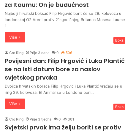
za Itaumu: On je budućnost
Najbolji hrvatski boksač Filip Hrgović borit će se 29. kolovoza u
londonskoj O2 Areni protiv 21-godišnjeg Britanca Mosesa Itaume
i…
Više »
Boks
Cro Ring
Prije 3 dana
0
506
Povijesni dan: Filip Hrgović i Luka Plantić
se na isti datum bore za naslov
svjetskog prvaka
Dvojica hrvatskih boraca Filip Hrgović i Luka Plantić vraćaju se u
ring 29. kolovoza. El Animal se u Londonu bori…
Više »
Boks
Cro Ring
Prije 3 tjedna
0
301
Svjetski prvak ima želju boriti se protiv