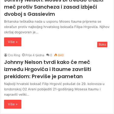
meč protiv Sancheza i zasad izbjeći
dvoboj s Gassievim
Britanska teškaška nada u usponu Moses Itauma priprema se
obračun protiv najboljeg hrvatskog boksača Filipa Hrgovića. Njihov
okršaj dogovoren je…
Više »
Boks
Cro Ring
Prije 4 tjedna
0
840
Johnny Nelson tvrdi kako će meč
između Hrgovića i Itaume završiti
prekidom: Previše je pametan
Najbolji hrvatski boksač Filip Hrgović pokušat će 29. kolovoza u
londonskoj O2 Areni pobijediti 21-godišnjeg Mosesa Itaumu i
napraviti veliki…
Više »