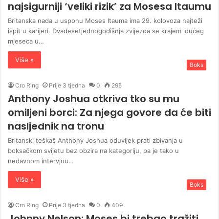
najsigurniji ‘veliki rizik’ za Mosesa Itaumu
Britanska nada u usponu Moses Itauma ima 29. kolovoza najteži
ispit u karijeri. Dvadesetjednogodišnja zvijezda se krajem idućeg
mjeseca u…
Više »
Boks
Cro Ring
Prije 3 tjedna
0
295
Anthony Joshua otkriva tko su mu
omiljeni borci: Za njega govore da će biti
nasljednik na tronu
Britanski teškaš Anthony Joshua oduvijek prati zbivanja u
boksačkom svijetu bez obzira na kategoriju, pa je tako u
nedavnom intervjuu…
Više »
Boks
Cro Ring
Prije 3 tjedna
0
409
Johnny Nelson: Moses bi trebao tražiti