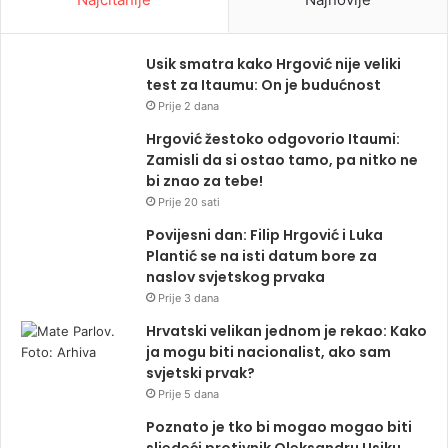
Usik smatra kako Hrgović nije veliki
test za Itaumu: On je budućnost
Prije 2 dana
Hrgović žestoko odgovorio Itaumi:
Zamisli da si ostao tamo, pa nitko ne
bi znao za tebe!
Prije 20 sati
Povijesni dan: Filip Hrgović i Luka
Plantić se na isti datum bore za
naslov svjetskog prvaka
Prije 3 dana
Hrvatski velikan jednom je rekao: Kako
ja mogu biti nacionalist, ako sam
svjetski prvak?
Prije 5 dana
Poznato je tko bi mogao mogao biti
sljedeći protivnik Oleksandru Usiku