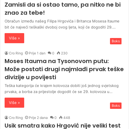
Zamisli da si ostao tamo, pa nitko ne bi
znao za tebe!
Obračun između našeg Filipa Hrgovića i Britanca Mosesa Itaume
bit će najveći teškaški dvoboj ovog ljeta, koji će dogoditi 29.…
Više »
Boks
Cro Ring
Prije 1 dan
0
230
Moses Itauma na Tysonovom putu:
Može postati drugi najmlađi prvak teške
divizije u povijesti
Teška kategorija će krajem kolovoza dobiti još jednog svjetskog
prvaka, a borba za prijestolje dogodit će se 29. kolovoza u…
Više »
Boks
Cro Ring
Prije 2 dana
0
448
Usik smatra kako Hrgović nije veliki test