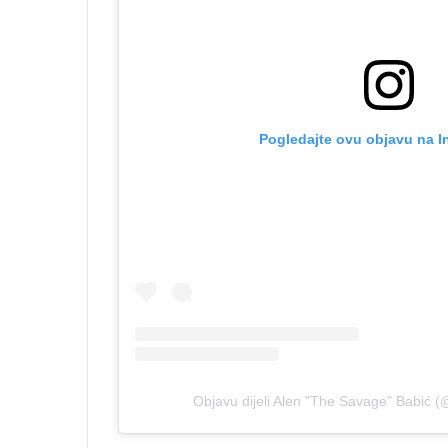
Pogledajte ovu objavu na I
Objavu dijeli Alen "The Savage" Babić 