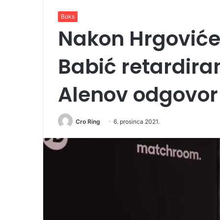
Boks
Nakon Hrgovićev
Babić retardiran
Alenov odgovor
Cro Ring
6. prosinca 2021.