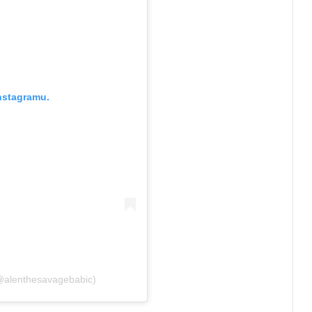
nstagramu.
(@alenthesavagebabic)