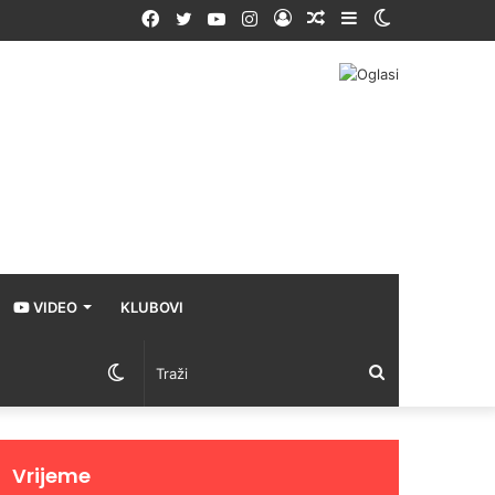
Facebook
Twitter
YouTube
Instagram
Prijava
Random
Sidebar
Switch
Article
skin
VIDEO
KLUBOVI
Switch
Traži
skin
Vrijeme