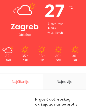
27
℃
Zagreb
32º - 26º
59%
3.11 km/h
Oblačno
32
35
38
39
36
℃
℃
℃
℃
℃
Sub
Ned
Pon
Uto
Sri
Najčitanije
Najnovije
Hrgović uoči epskog
okršaja za naslov protiv