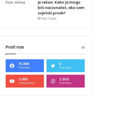
je rekao: Kako ja mogu
biti nacionalist, ako sam
svjetski prvak?
Prije 7 dana
Prati nas
15.866
0
Pratitelja
Pratitelja
3.980
2.500
Pretplatnika
Pratitelja