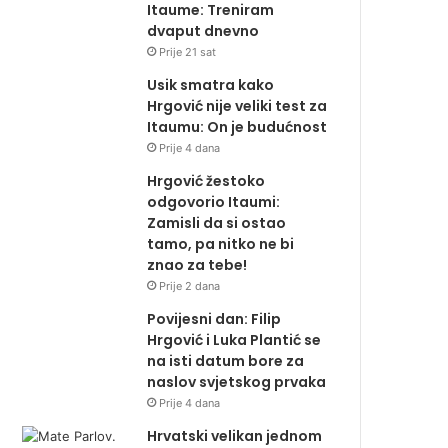
Itaume: Treniram
dvaput dnevno
Prije 21 sat
Usik smatra kako
Hrgović nije veliki test za
Itaumu: On je budućnost
Prije 4 dana
Hrgović žestoko
odgovorio Itaumi:
Zamisli da si ostao
tamo, pa nitko ne bi
znao za tebe!
Prije 2 dana
Povijesni dan: Filip
Hrgović i Luka Plantić se
na isti datum bore za
naslov svjetskog prvaka
Prije 4 dana
Hrvatski velikan jednom