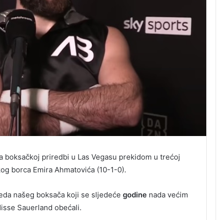
a boksačkoj priredbi u Las Vegasu prekidom u trećoj
og borca Emira Ahmatovića (10-1-0).
bjeda našeg boksača koji se sljedeće
godine
nada većim
isse Sauerland obećali.