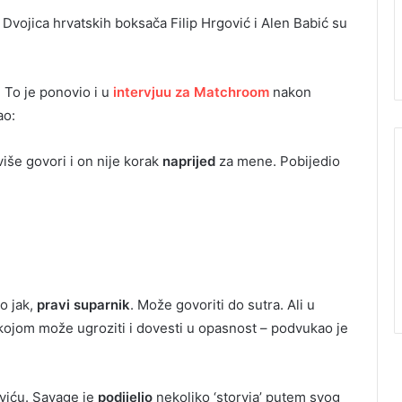
Dvojica hrvatskih boksača Filip Hrgović i Alen Babić su
 To je ponovio i u
intervjuu za Matchroom
nakon
ao:
iše govori i on nije korak
naprijed
za mene. Pobijedio
o jak,
pravi suparnik
. Može govoriti do sutra. Ali u
s kojom može ugroziti i dovesti u opasnost – podvukao je
oviću. Savage je
podijelio
nekoliko ‘storyja’ putem svog