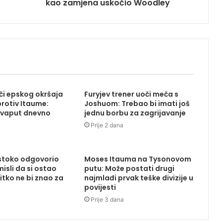
kao zamjena uskočio Woodley
či epskog okršaja
Furyjev trener uoči meča s
protiv Itaume:
Joshuom: Trebao bi imati još
dvaput dnevno
jednu borbu za zagrijavanje
Prije 2 dana
stoko odgovorio
Moses Itauma na Tysonovom
isli da si ostao
putu: Može postati drugi
itko ne bi znao za
najmlađi prvak teške divizije u
povijesti
Prije 3 dana