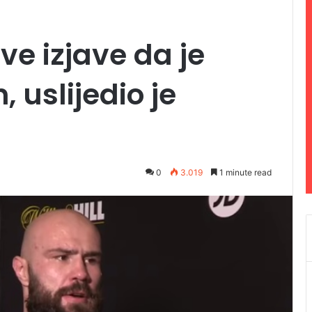
e izjave da je
, uslijedio je
0
3.019
1 minute read