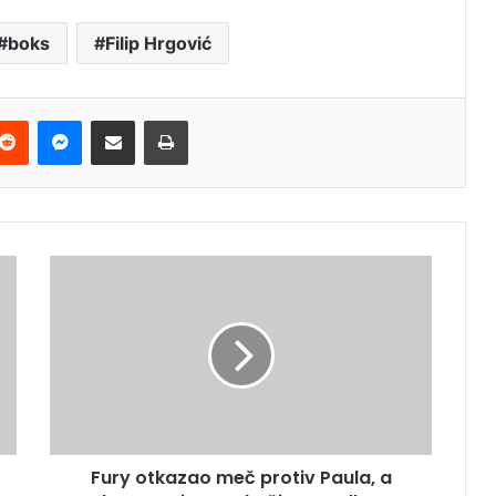
boks
Filip Hrgović
terest
Reddit
Messenger
Podijeli e-mailom
Ispis
Fury otkazao meč protiv Paula, a