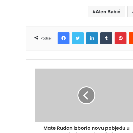
Alen Babić
Facebook
Twitter
LinkedIn
Tumblr
Pin
Podijeli
Mate Rudan izborio novu pobjedu u