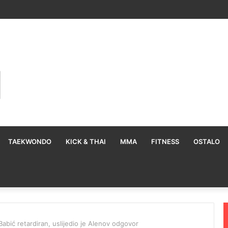
TAEKWONDO
KICK & THAI
MMA
FITNESS
OSTALO
abić retardiran, uslijedio je Alenov odgovor