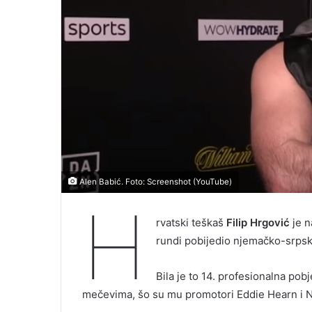
Alen Babić. Foto: Screenshot (YouTube)
H
rvatski teškaš
Filip Hrgović
je n
rundi pobijedio njemačko-srpsk
Bila je to 14. profesionalna po
mečevima, šo su mu promotori Eddie Hearn i N