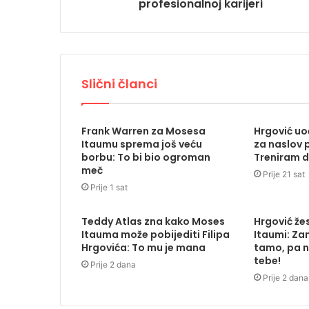
profesionalnoj karijeri
Slični članci
Frank Warren za Mosesa
Hrgović uo
Itaumu sprema još veću
za naslov 
borbu: To bi bio ogroman
Treniram 
meč
Prije 21 sat
Prije 1 sat
Teddy Atlas zna kako Moses
Hrgović že
Itauma može pobijediti Filipa
Itaumi: Zam
Hrgovića: To mu je mana
tamo, pa n
tebe!
Prije 2 dana
Prije 2 dana