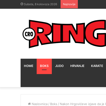
Subota, 8 kolovoza 2026
Najnovije
HOME
BOKS
JUDO
HRVANJE
KARATE
Naslovnica
/
Boks
/
Nakon Hrgovićeve izjave da je B