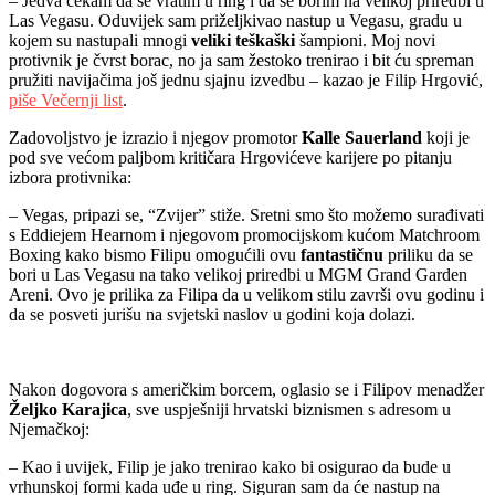
– Jedva čekam da se vratim u ring i da se borim na velikoj priredbi u
Las Vegasu. Oduvijek sam priželjkivao nastup u Vegasu, gradu u
kojem su nastupali mnogi
veliki teškaški
šampioni. Moj novi
protivnik je čvrst borac, no ja sam žestoko trenirao i bit ću spreman
pružiti navijačima još jednu sjajnu izvedbu – kazao je Filip Hrgović,
piše Večernji list
.
Zadovoljstvo je izrazio i njegov promotor
Kalle Sauerland
koji je
pod sve većom paljbom kritičara Hrgovićeve karijere po pitanju
izbora protivnika:
– Vegas, pripazi se, “Zvijer” stiže. Sretni smo što možemo surađivati
s Eddiejem Hearnom i njegovom promocijskom kućom Matchroom
Boxing kako bismo Filipu omogućili ovu
fantastičnu
priliku da se
bori u Las Vegasu na tako velikoj priredbi u MGM Grand Garden
Areni. Ovo je prilika za Filipa da u velikom stilu završi ovu godinu i
da se posveti jurišu na svjetski naslov u godini koja dolazi.
Nakon dogovora s američkim borcem, oglasio se i Filipov menadžer
Željko Karajica
, sve uspješniji hrvatski biznismen s adresom u
Njemačkoj:
– Kao i uvijek, Filip je jako trenirao kako bi osigurao da bude u
vrhunskoj formi kada uđe u ring. Siguran sam da će nastup na