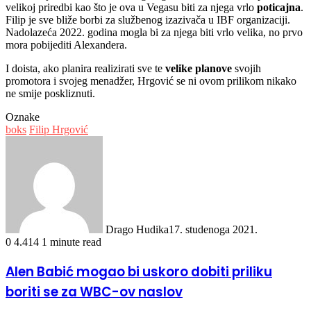
velikoj priredbi kao što je ova u Vegasu biti za njega vrlo
poticajna
.
Filip je sve bliže borbi za službenog izazivača u IBF organizaciji.
Nadolazeća 2022. godina mogla bi za njega biti vrlo velika, no prvo
mora pobijediti Alexandera.
I doista, ako planira realizirati sve te
velike planove
svojih
promotora i svojeg menadžer, Hrgović se ni ovom prilikom nikako
ne smije poskliznuti.
Oznake
boks
Filip Hrgović
Drago Hudika
17. studenoga 2021.
0
4.414
1 minute read
Alen Babić mogao bi uskoro dobiti priliku
boriti se za WBC-ov naslov