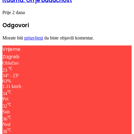
Itaumu: On je budućnost
Prije 2 dana
Odgovori
Morate biti
prijavljeni
da biste objavili komentar.
Vrijeme
Zagreb
Oblačno
℃
23
34º - 23º
63%
1.11 km/h
℃
34
Pet
℃
32
Sub
℃
36
Ned
℃
38