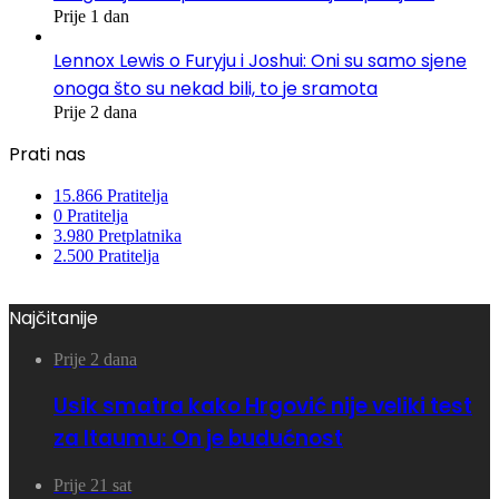
Prije 1 dan
Lennox Lewis o Furyju i Joshui: Oni su samo sjene
onoga što su nekad bili, to je sramota
Prije 2 dana
Prati nas
15.866
Pratitelja
0
Pratitelja
3.980
Pretplatnika
2.500
Pratitelja
Najčitanije
Prije 2 dana
Usik smatra kako Hrgović nije veliki test
za Itaumu: On je budućnost
Prije 21 sat