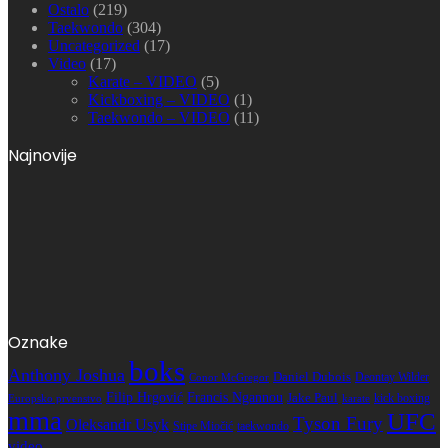
Ostalo
(219)
Taekwondo
(304)
Uncategorized
(17)
Video
(17)
Karate – VIDEO
(5)
Kickboxing – VIDEO
(1)
Taekwondo – VIDEO
(11)
Najnovije
Oznake
boks
Anthony Joshua
Daniel Dubois
Deontay Wilder
Conor McGregor
Filip Hrgović
Francis Ngannou
Jake Paul
kick boxing
karate
Europsko prvenstvo
mma
UFC
Tyson Fury
Oleksandr Usyk
Stipe Miočić
taekwondo
video