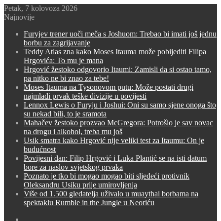
Petak, 7 kolovoza 2026
Najnovije
Furyjev trener uoči meča s Joshuom: Trebao bi imati još jednu
borbu za zagrijavanje
Teddy Atlas zna kako Moses Itauma može pobijediti Filipa
Hrgovića: To mu je mana
Hrgović žestoko odgovorio Itaumi: Zamisli da si ostao tamo,
pa nitko ne bi znao za tebe!
Moses Itauma na Tysonovom putu: Može postati drugi
najmlađi prvak teške divizije u povijesti
Lennox Lewis o Furyju i Joshui: Oni su samo sjene onoga što
su nekad bili, to je sramota
Mahačev žestoko prozvao McGregora: Potrošio je sav novac
na drogu i alkohol, treba mu još
Usik smatra kako Hrgović nije veliki test za Itaumu: On je
budućnost
Povijesni dan: Filip Hrgović i Luka Plantić se na isti datum
bore za naslov svjetskog prvaka
Poznato je tko bi mogao mogao biti sljedeći protivnik
Oleksandru Usiku prije umirovljenja
Više od 1.500 gledatelja uživalo u muaythai borbama na
spektaklu Rumble in the Jungle u Neoriću
Switch