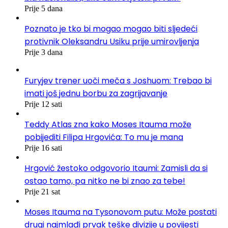
Prije 5 dana
Poznato je tko bi mogao mogao biti sljedeći
protivnik Oleksandru Usiku prije umirovljenja
Prije 3 dana
Furyjev trener uoči meča s Joshuom: Trebao bi
imati još jednu borbu za zagrijavanje
Prije 12 sati
Teddy Atlas zna kako Moses Itauma može
pobijediti Filipa Hrgovića: To mu je mana
Prije 16 sati
Hrgović žestoko odgovorio Itaumi: Zamisli da si
ostao tamo, pa nitko ne bi znao za tebe!
Prije 21 sat
Moses Itauma na Tysonovom putu: Može postati
drugi najmlađi prvak teške divizije u povijesti