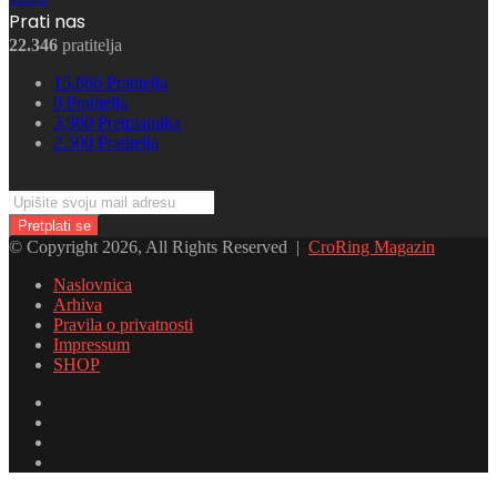
Prati nas
22.346
pratitelja
15.866
Pratitelja
0
Pratitelja
3.980
Pretplatnika
2.500
Pratitelja
Upišite
svoju
mail
© Copyright 2026, All Rights Reserved |
CroRing Magazin
adresu
Naslovnica
Arhiva
Pravila o privatnosti
Impressum
SHOP
Facebook
Twitter
YouTube
Instagram