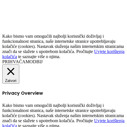
Facebook
Twitter
Messenger
Messenger
WhatsApp
Telegram
Viber
Back
to
top
button
Kako bismo vam omogućili najbolji korisnički doživljaj i
funkcionalnost stranica, naše internetske stranice upotrebljavaju
kolačiće (cookies). Nastavak služenja našim internetskim stranicama
znači da se slažete s upotrebom kolačića. Pročitajte
Uvjete korištenja
kolačića
te saznajte više o njima.
PRIHVAĆAM
ODBIJ
Zatvori
Privacy Overview
Kako bismo vam omogućili najbolji korisnički doživljaj i
funkcionalnost stranica, naše internetske stranice upotrebljavaju
kolačiće (cookies). Nastavak služenja našim internetskim stranicama
znači da se slažete s upotrebom kolačića. Pročitajte
Uvjete korištenja
kolačića
te saznajte više o njima.