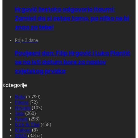
Hrgović žestoko odgovorio Itaumi:
Zamisli da si ostao tamo, pa nitko ne bi
znao za tebe!
Prije 3 dana
Povijesni dan: Filip Hrgović i Luka Plantić
se na isti datum bore za naslov
svjetskog prvaka
Kategorije
Boks
(5.790)
Fitness
(72)
Hrvanje
(103)
Judo
(260)
Karate
(296)
Kick & Thai
(458)
Klubovi
(8)
MMA
(3.852)