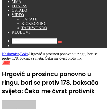
MMA
FITNESS
OSTALO
VIDEO
KARATE
KICKBOXING
TAEKWONDO
KLUBOVI
Traži
Switch
skin
Naslovnica
/
Boks
/
Hrgović u prosincu ponovno u ringu, bori se
protiv 178. boksača svijeta: Čeka me čvrst protivnik
Boks
Hrgović u prosincu ponovno u
ringu, bori se protiv 178. boksača
svijeta: Čeka me čvrst protivnik