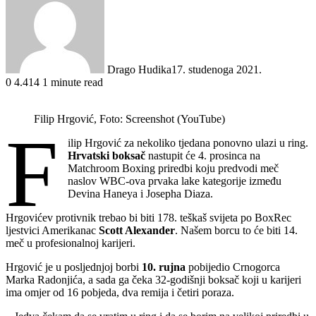
Drago Hudika
17. studenoga 2021.
0
4.414
1 minute read
Filip Hrgović, Foto: Screenshot (YouTube)
F
ilip Hrgović za nekoliko tjedana ponovno ulazi u ring.
Hrvatski boksač
nastupit će 4. prosinca na
Matchroom Boxing priredbi koju predvodi meč
naslov WBC-ova prvaka lake kategorije između
Devina Haneya i Josepha Diaza.
Hrgovićev protivnik trebao bi biti 178. teškaš svijeta po BoxRec
ljestvici Amerikanac
Scott Alexander
. Našem borcu to će biti 14.
meč u profesionalnoj karijeri.
Hrgović je u posljednjoj borbi
10. rujna
pobijedio Crnogorca
Marka Radonjića, a sada ga čeka 32-godišnji boksač koji u karijeri
ima omjer od 16 pobjeda, dva remija i četiri poraza.