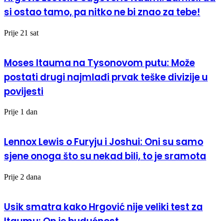
si ostao tamo, pa nitko ne bi znao za tebe!
Prije 21 sat
Moses Itauma na Tysonovom putu: Može
postati drugi najmlađi prvak teške divizije u
povijesti
Prije 1 dan
Lennox Lewis o Furyju i Joshui: Oni su samo
sjene onoga što su nekad bili, to je sramota
Prije 2 dana
Usik smatra kako Hrgović nije veliki test za