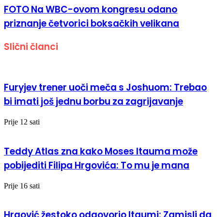
FOTO Na WBC-ovom kongresu odano
priznanje četvorici boksačkih velikana
Slični članci
Furyjev trener uoči meča s Joshuom: Trebao
bi imati još jednu borbu za zagrijavanje
Prije 12 sati
Teddy Atlas zna kako Moses Itauma može
pobijediti Filipa Hrgovića: To mu je mana
Prije 16 sati
Hrgović žestoko odgovorio Itaumi: Zamisli da