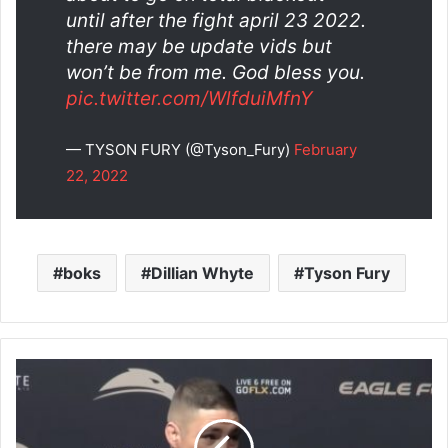
until after the fight april 23 2022.
there may be update vids but
won’t be from me. God bless you.
pic.twitter.com/WlfduiMfnY
— TYSON FURY (@Tyson_Fury)
February
22, 2022
boks
Dillian Whyte
Tyson Fury