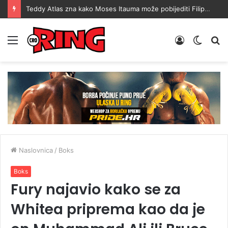
Teddy Atlas zna kako Moses Itauma može pobijediti Filipa Hrgovića: To mu je mana
Menu
Prijava
Switch
Tr
skin
Naslovnica
/
Boks
Boks
Fury najavio kako se za
Whitea priprema kao da je