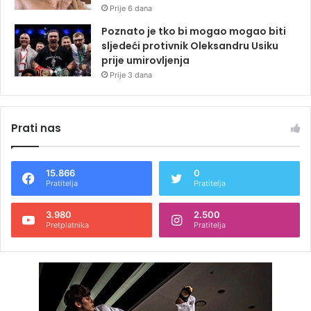
Prije 6 dana
Poznato je tko bi mogao mogao biti
sljedeći protivnik Oleksandru Usiku
prije umirovljenja
Prije 3 dana
Prati nas
15.866
0
Pratitelja
Pratitelja
3.980
2.500
Pretplatnika
Pratitelja