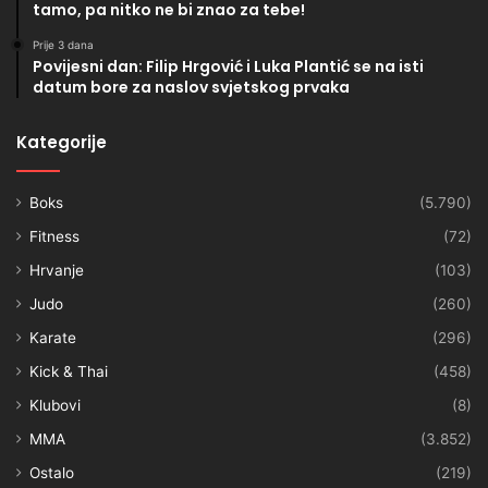
tamo, pa nitko ne bi znao za tebe!
Prije 3 dana
Povijesni dan: Filip Hrgović i Luka Plantić se na isti
datum bore za naslov svjetskog prvaka
Kategorije
Boks
(5.790)
Fitness
(72)
Hrvanje
(103)
Judo
(260)
Karate
(296)
Kick & Thai
(458)
Klubovi
(8)
MMA
(3.852)
Ostalo
(219)