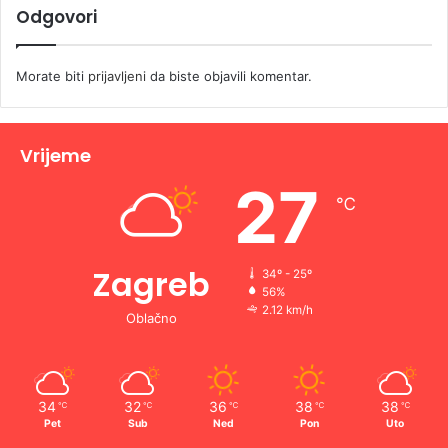
Odgovori
Morate biti
prijavljeni
da biste objavili komentar.
Vrijeme
27
℃
Zagreb
34º - 25º
56%
2.12 km/h
Oblačno
34
32
36
38
38
℃
℃
℃
℃
℃
Pet
Sub
Ned
Pon
Uto