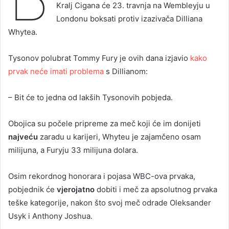
Kralj Cigana će 23. travnja na Wembleyju u
Londonu boksati protiv izazivača Dilliana
Whytea.
Tysonov polubrat Tommy Fury je ovih dana izjavio
kako
prvak neće imati problema
s Dillianom:
– Bit će to jedna od lakših Tysonovih pobjeda.
Obojica su počele pripreme za meč koji će im donijeti
najveću
zaradu u karijeri, Whyteu je zajamčeno osam
milijuna, a Furyju 33 milijuna dolara.
Osim rekordnog honorara i pojasa WBC-ova prvaka,
pobjednik će
vjerojatno
dobiti i meč za apsolutnog prvaka
teške kategorije, nakon što svoj meč odrade Oleksander
Usyk i Anthony Joshua.