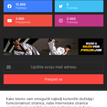
15.866
0
Pratitelja
Pratitelja
3.980
2.500
Pretplatnika
Pratitelja
Upišite
svoju
mail
adresu
Kako bismo vam omogućili najbolji korisnički doživljaj i
© Copyright 2026, All Rights Reserved |
CroRing Magazin
funkcionalnost stranica, naše internetske stranice