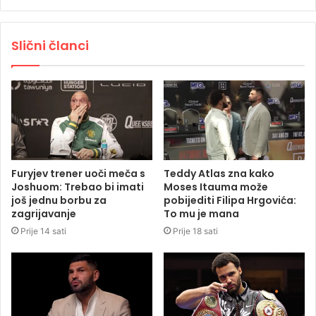
Slični članci
Furyjev trener uoči meča s
Teddy Atlas zna kako
Joshuom: Trebao bi imati
Moses Itauma može
još jednu borbu za
pobijediti Filipa Hrgovića:
zagrijavanje
To mu je mana
Prije 14 sati
Prije 18 sati