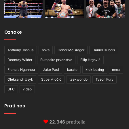
Oznake
Anthony Joshua
boks
Conor McGregor
Daniel Dubois
Deontay Wilder
Europsko prvenstvo
Filip Hrgović
Francis Ngannou
Jake Paul
karate
kick boxing
mma
Oleksandr Usyk
Stipe Miočić
taekwondo
Tyson Fury
UFC
video
Prati nas
22.346
pratitelja