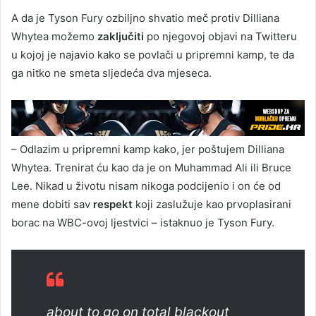
A da je Tyson Fury ozbiljno shvatio meč protiv Dilliana
Whytea možemo
zaključiti
po njegovoj objavi na Twitteru
u kojoj je najavio kako se povlači u pripremni kamp, te da
ga nitko ne smeta sljedeća dva mjeseca.
– Odlazim u pripremni kamp kako, jer poštujem Dilliana
Whytea. Trenirat ću kao da je on Muhammad Ali ili Bruce
Lee. Nikad u životu nisam nikoga podcijenio i on će od
mene dobiti sav
respekt
koji zaslužuje kao prvoplasirani
borac na WBC-ovoj ljestvici – istaknuo je Tyson Fury.
about to go on total blackout