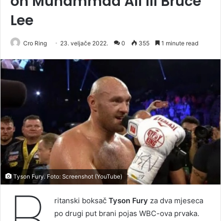
on Muhammad Ali ili Bruce
Lee
Cro Ring
23. veljače 2022.
0
355
1 minute read
Tyson Fury. Foto: Screenshot (YouTube)
B
ritanski boksač
Tyson Fury
za dva mjeseca
po drugi put brani pojas WBC-ova prvaka.