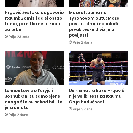
Hrgović žestoko odgovorio
Moses Itauma na
Itaumi: Zamisli da si ostao
Tysonovom putu: Može
tamo, pa nitko ne bi znao
postati drugi najmlađi
za tebe!
prvak teške divizije u
povijesti
Prije 23 sata
Prije 2 dana
Lennox Lewis o Furyju i
Usik smatra kako Hrgović
Joshui: Oni su samo sjene
nije veliki test za Itaumu:
onoga što su nekad bili, to
On je budućnost
je sramota
Prije 3 dana
Prije 2 dana