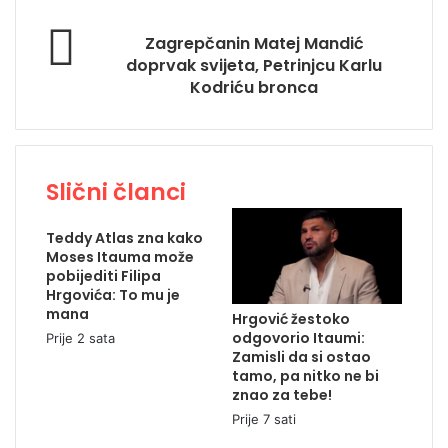
Zagrepčanin Matej Mandić
doprvak svijeta, Petrinjcu Karlu
Kodriću bronca
Slični članci
Teddy Atlas zna kako
Moses Itauma može
pobijediti Filipa
Hrgovića: To mu je
mana
Hrgović žestoko
odgovorio Itaumi:
Prije 2 sata
Zamisli da si ostao
tamo, pa nitko ne bi
znao za tebe!
Prije 7 sati