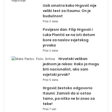
Najnovije
Usik smatra kako Hrgović nije
veliki test za Itaumu: On je
budućnost
Prije 2 dana
Povijesni dan: Filip Hrgović i
Luka Plantić se na isti datum
bore za naslov svjetskog
prvaka
Prije 2 dana
Hrvatski velikan
jednom je rekao: Kako ja mogu
biti nacionalist, ako sam
svjetski prvak?
Prije 5 dana
Hrgović žestoko odgovorio
Itaumi: Zamisli da si ostao
tamo, pa nitko ne bi znao za
tebe!
Prije 7 sati