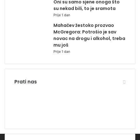
Oni su samo sjene onoga što
su nekad bili, to je sramota
Prije 1 dan
Mahačev žestoko prozvao
McGregora: Potrošio je sav
novac na drogu i alkohol, treba
mu još
Prije 1 dan
Prati nas
15.866
0
Pratitelja
Pratitelja
3.980
2.500
Pretplatnika
Pratitelja