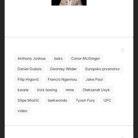
Oznake
Anthony Joshua
boks
Conor McGregor
Daniel Dubois
Deontay Wilder
Europsko prvenstvo
Filip Hrgović
Francis Ngannou
Jake Paul
karate
kick boxing
mma
Oleksandr Usyk
Stipe Miočić
taekwondo
Tyson Fury
UFC
video