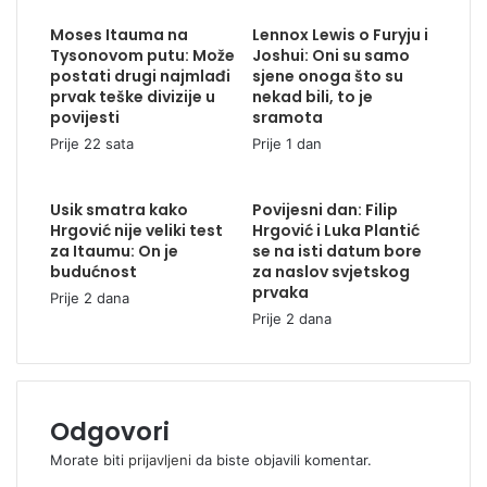
Moses Itauma na
Lennox Lewis o Furyju i
Tysonovom putu: Može
Joshui: Oni su samo
postati drugi najmlađi
sjene onoga što su
prvak teške divizije u
nekad bili, to je
povijesti
sramota
Prije 22 sata
Prije 1 dan
Usik smatra kako
Povijesni dan: Filip
Hrgović nije veliki test
Hrgović i Luka Plantić
za Itaumu: On je
se na isti datum bore
budućnost
za naslov svjetskog
prvaka
Prije 2 dana
Prije 2 dana
Odgovori
Morate biti
prijavljeni
da biste objavili komentar.