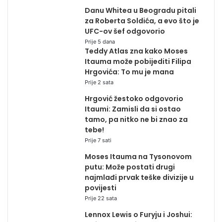
Danu Whitea u Beogradu pitali
za Roberta Soldića, a evo što je
UFC-ov šef odgovorio
Prije 5 dana
Teddy Atlas zna kako Moses
Itauma može pobijediti Filipa
Hrgovića: To mu je mana
Prije 2 sata
Hrgović žestoko odgovorio
Itaumi: Zamisli da si ostao
tamo, pa nitko ne bi znao za
tebe!
Prije 7 sati
Moses Itauma na Tysonovom
putu: Može postati drugi
najmlađi prvak teške divizije u
povijesti
Prije 22 sata
Lennox Lewis o Furyju i Joshui: