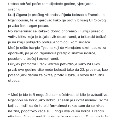
trebao održati početkom sljedeće godine, vjerojatno u
siječnju.
Kralj Cigana je prošlog vikenda
u Rijadu
boksao s Francisom
Ngannouom, te je vjerovao kako ga protiv bivšeg UFC-ovog
prvaka čeka lagan posao.
No Kamerunac se itekako dobro pripremio i Furyju priredio
veliku bitku
koja je trajala svih deset rundi, a britanski teškaš
je na kraju pobijedio podijeljenom odlukom sudaca.
Meč je očito iscrpio Tysona koji će vjerojatno uzeti pauzu za
oporavak
, jer je od Ngannoua pretrpio snažne udarce,
posebno u trećoj i osmoj rundi.
Furyjev promotor Frank Warren
potvrdio
je kako WBC-ov
prvak ove godine više neće boksati tako da 23. prosinca, kao
potencijalni datum za okršaj protiv Usyka, u ovom trenutku
otpada.
– Meč je bio teži nego što sam očekivao, ali bilo je uzbudljivo.
Ngannou se borio jako dobro, snažan je i čvrst momak. Svima
koji su mislili da će to biti
formalnost
rekao sam da se nikad
ne zna, pogotovo kada su u ringu dva velika borca. Francis
nije imao što za izgubiti, a dobio je vrlo mnogo. To je bila teža