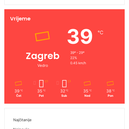
Vrijeme
39
℃
Zagreb
39º - 29º
22%
0.45 km/h
Vedro
39
35
32
35
38
℃
℃
℃
℃
℃
Čet
Pet
Sub
Ned
Pon
Najčitanije