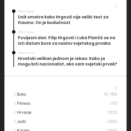
Najčitanije
Prije 2 dana
Usik smatra kako Hrgović nije veliki test za
Itaumu: On je budućnost
Prije 2 dana
Povijesni dan: Filip Hrgović i Luka Plantić se na
isti datum bore za naslov svjetskog prvaka
Prije 5 dana
Hrvatski velikan jednom je rekao: Kako ja
mogu biti nacionalist, ako sam svjetski prvak?
Kategorije
Boks
(5.789)
Fitness
(72)
Hrvanje
(103)
Judo
(260)
Karate
(296)