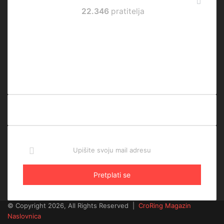
Prati nas
22.346
pratitelja
15.866
0
Pratitelja
Pratitelja
3.980
2.500
Pretplatnika
Pratitelja
Upišite
svoju
mail
adresu
© Copyright 2026, All Rights Reserved |
CroRing Magazin
Naslovnica