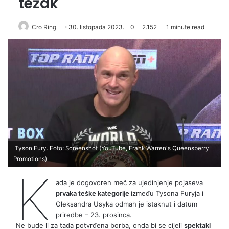
težak
Cro Ring
30. listopada 2023.
0
2.152
1 minute read
Tyson Fury. Foto: Screenshot (YouTube, Frank Warren's Queensberry
Promotions)
K
ada je dogovoren meč za ujedinjenje pojaseva
prvaka teške kategorije
između Tysona Furyja i
Oleksandra Usyka odmah je istaknut i datum
priredbe – 23. prosinca.
Ne bude li za tada potvrđena borba, onda bi se cijeli
spektakl