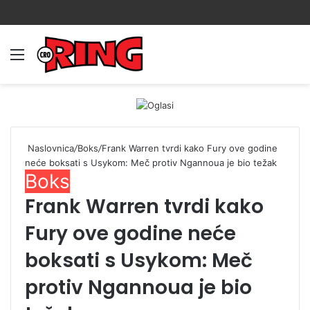
Menu
Prijava
Switch
Tr
skin
Naslovnica
/
Boks
/
Frank Warren tvrdi kako Fury ove godine
neće boksati s Usykom: Meč protiv Ngannoua je bio težak
Boks
Frank Warren tvrdi kako
Fury ove godine neće
boksati s Usykom: Meč
protiv Ngannoua je bio