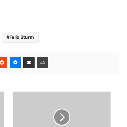
Felix Sturm
terest
Reddit
Messenger
Podijeli e-mailom
Ispis