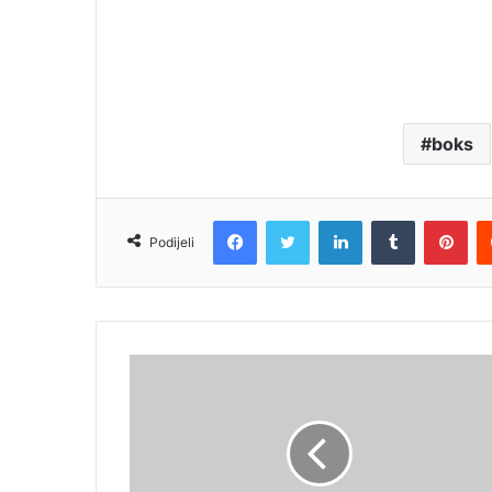
boks
Facebook
Twitter
LinkedIn
Tumblr
Pin
Podijeli