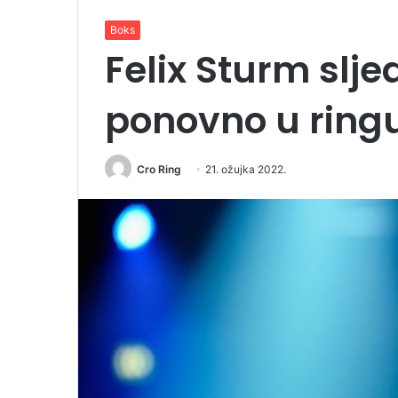
Boks
Felix Sturm slj
ponovno u ring
Cro Ring
21. ožujka 2022.