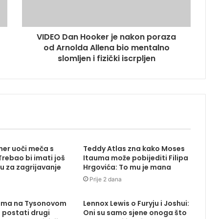
VIDEO Dan Hooker je nakon poraza
od Arnolda Allena bio mentalno
slomljen i fizički iscrpljen
ener uoči meča s
Teddy Atlas zna kako Moses
rebao bi imati još
Itauma može pobijediti Filipa
u za zagrijavanje
Hrgovića: To mu je mana
Prije 2 dana
uma na Tysonovom
Lennox Lewis o Furyju i Joshui:
 postati drugi
Oni su samo sjene onoga što