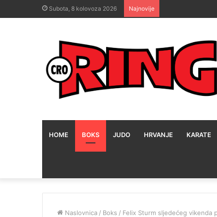
Subota, 8 kolovoza 2026
Najnovije
HOME
BOKS
JUDO
HRVANJE
KARATE
Naslovnica
/
Boks
/
Felix Sturm sljedećeg vikenda 