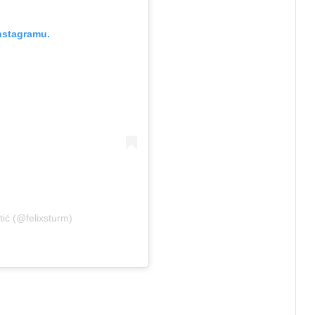
nstagramu.
ić (@felixsturm)