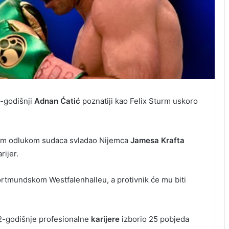
-godišnji
Adnan Ćatić
poznatiji kao Felix Sturm uskoro
nom odlukom sudaca svladao Nijemca
Jamesa Krafta
rijer.
ortmundskom Westfalenhalleu, a protivnik će mu biti
12-godišnje profesionalne
karijere
izborio 25 pobjeda