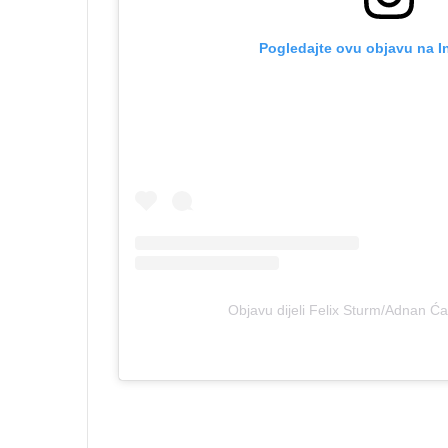
Pogledajte ovu objavu na I
Objavu dijeli Felix Sturm/Adnan Ćat