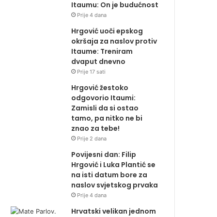
Itaumu: On je budućnost
Prije 4 dana
Hrgović uoči epskog
okršaja za naslov protiv
Itaume: Treniram
dvaput dnevno
Prije 17 sati
Hrgović žestoko
odgovorio Itaumi:
Zamisli da si ostao
tamo, pa nitko ne bi
znao za tebe!
Prije 2 dana
Povijesni dan: Filip
Hrgović i Luka Plantić se
na isti datum bore za
naslov svjetskog prvaka
Prije 4 dana
Hrvatski velikan jednom