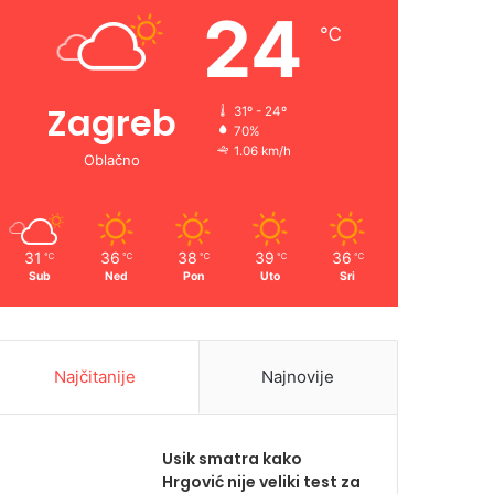
24
℃
Zagreb
31º - 24º
70%
1.06 km/h
Oblačno
31
36
38
39
36
℃
℃
℃
℃
℃
Sub
Ned
Pon
Uto
Sri
Najčitanije
Najnovije
Usik smatra kako
Hrgović nije veliki test za