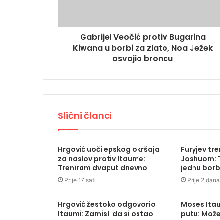
Gabrijel Veočić protiv Bugarina
Kiwana u borbi za zlato, Noa Ježek
osvojio broncu
Slični članci
Hrgović uoči epskog okršaja
Furyjev tr
za naslov protiv Itaume:
Joshuom: T
Treniram dvaput dnevno
jednu borb
Prije 17 sati
Prije 2 dana
Hrgović žestoko odgovorio
Moses Ita
Itaumi: Zamisli da si ostao
putu: Može