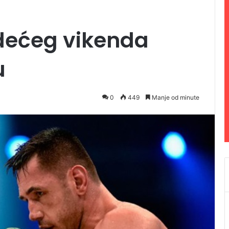
edećeg vikenda
u
0
449
Manje od minute