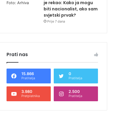
je rekao: Kako ja mogu
biti nacionalist, ako sam
svjetski prvak?
Prije 7 dana
Prati nas
15.866
0
Pratitelja
Pratitelja
3.980
2.500
Pretplatnika
Pratitelja