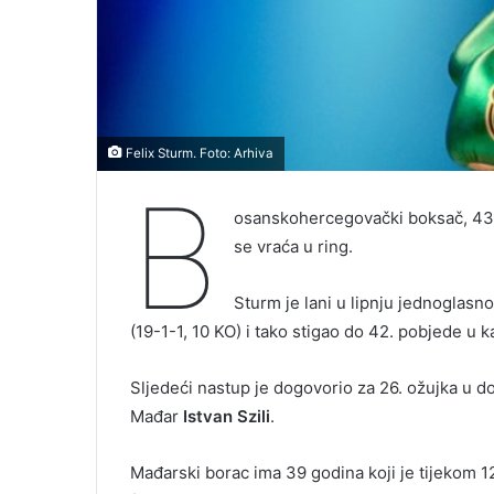
Felix Sturm. Foto: Arhiva
B
osanskohercegovački boksač, 43
se vraća u ring.
Sturm je lani u lipnju jednoglas
(19-1-1, 10 KO) i tako stigao do 42. pobjede u ka
Sljedeći nastup je dogovorio za 26. ožujka u d
Mađar
Istvan Szili
.
Mađarski borac ima 39 godina koji je tijekom 