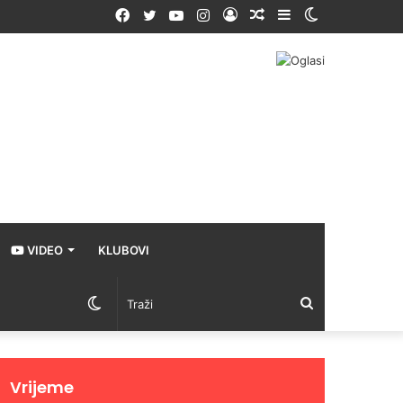
Facebook
Twitter
YouTube
Instagram
Prijava
Random
Sidebar
Switch
Article
skin
VIDEO
KLUBOVI
Switch
Traži
skin
Vrijeme