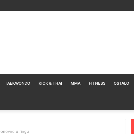
TAEKWONDO
KICK & THAI
MMA
FITNESS
OSTALO
ponovno u ringu