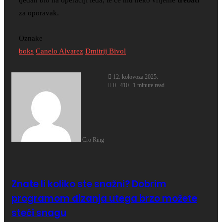
za oporavak.
Oznake
boks
Canelo Alvarez
Dmitrij Bivol
12. kolovoza 2025.
0
410
1 minute read
Cro Ring
Znate li koliko ste snažni? Dobrim
programom dizanja utega brzo možete
steći snagu