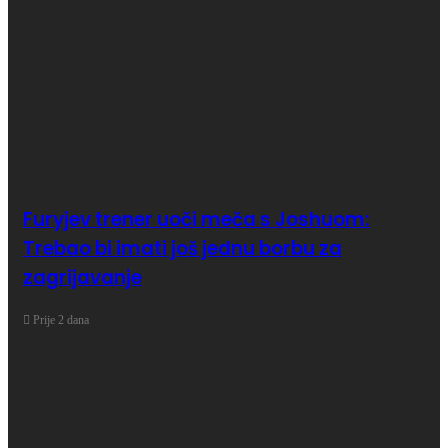
Furyjev trener uoči meča s Joshuom:
Trebao bi imati još jednu borbu za
zagrijavanje
Prije 2 dana