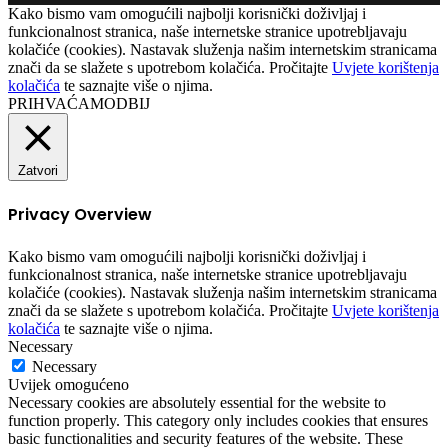
Facebook
Twitter
Messenger
Messenger
WhatsApp
Telegram
Viber
Kako bismo vam omogućili najbolji korisnički doživljaj i
funkcionalnost stranica, naše internetske stranice upotrebljavaju
kolačiće (cookies). Nastavak služenja našim internetskim stranicama
znači da se slažete s upotrebom kolačića. Pročitajte
Uvjete korištenja
kolačića
te saznajte više o njima.
PRIHVAĆAM
ODBIJ
Zatvori
Privacy Overview
Kako bismo vam omogućili najbolji korisnički doživljaj i
funkcionalnost stranica, naše internetske stranice upotrebljavaju
kolačiće (cookies). Nastavak služenja našim internetskim stranicama
znači da se slažete s upotrebom kolačića. Pročitajte
Uvjete korištenja
kolačića
te saznajte više o njima.
Necessary
Necessary
Uvijek omogućeno
Necessary cookies are absolutely essential for the website to
function properly. This category only includes cookies that ensures
basic functionalities and security features of the website. These