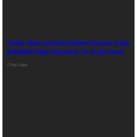
Teddy Atlas zna kako Moses Itauma može
pobijediti Filipa Hrgovića: To mu je mana
Prije 3 dana