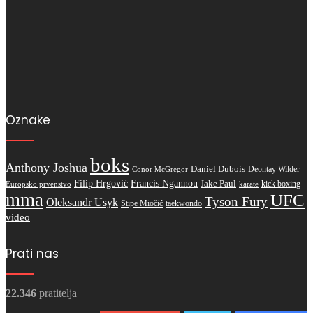
Oznake
boks
Anthony Joshua
Daniel Dubois
Deontay Wilder
Conor McGregor
Filip Hrgović
Francis Ngannou
Jake Paul
kick boxing
karate
Europsko prvenstvo
mma
UFC
Tyson Fury
Oleksandr Usyk
Stipe Miočić
taekwondo
video
Prati nas
22.346
pratitelja