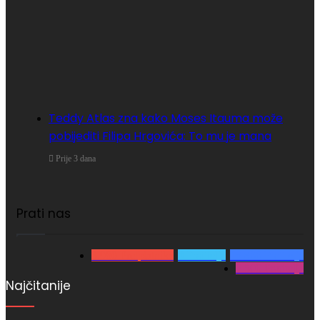
Teddy Atlas zna kako Moses Itauma može
pobijediti Filipa Hrgovića: To mu je mana
Prije 3 dana
Prati nas
3.980
Pretplatnika
0
Pratitelja
15.866
Pratitelja
2.500
Pratitelja
Najčitanije