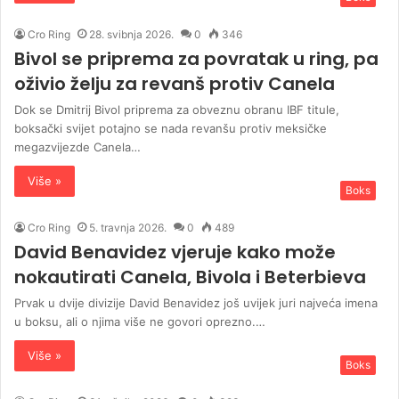
Cro Ring
28. svibnja 2026.
0
346
Bivol se priprema za povratak u ring, pa
oživio želju za revanš protiv Canela
Dok se Dmitrij Bivol priprema za obveznu obranu IBF titule,
boksački svijet potajno se nada revanšu protiv meksičke
megazvijezde Canela…
Više »
Boks
Cro Ring
5. travnja 2026.
0
489
David Benavidez vjeruje kako može
nokautirati Canela, Bivola i Beterbieva
Prvak u dvije divizije David Benavidez još uvijek juri najveća imena
u boksu, ali o njima više ne govori oprezno.…
Više »
Boks