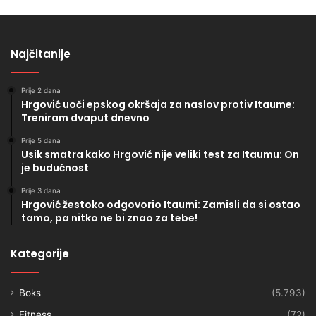
Najčitanije
Prije 2 dana
Hrgović uoči epskog okršaja za naslov protiv Itaume:
Treniram dvaput dnevno
Prije 5 dana
Usik smatra kako Hrgović nije veliki test za Itaumu: On
je budućnost
Prije 3 dana
Hrgović žestoko odgovorio Itaumi: Zamisli da si ostao
tamo, pa nitko ne bi znao za tebe!
Kategorije
Boks
(5.793)
Fitness
(72)