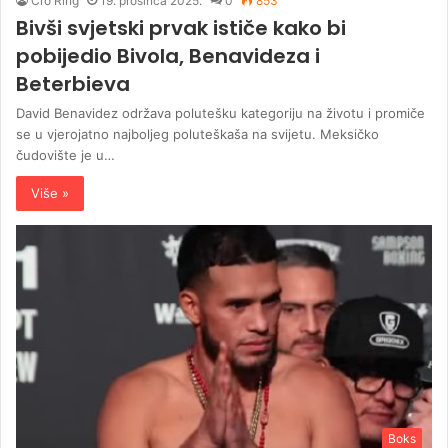
Cro Ring
19. prosinca 2025.
0
853
Bivši svjetski prvak ističe kako bi
pobijedio Bivola, Benavideza i
Beterbieva
David Benavidez održava polutešku kategoriju na životu i promiče
se u vjerojatno najboljeg poluteškaša na svijetu. Meksičko
čudovište je u…
Više »
Boks