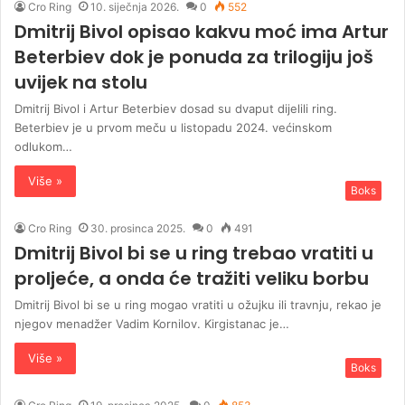
Cro Ring
10. siječnja 2026.
0
552
Dmitrij Bivol opisao kakvu moć ima Artur
Beterbiev dok je ponuda za trilogiju još
uvijek na stolu
Dmitrij Bivol i Artur Beterbiev dosad su dvaput dijelili ring.
Beterbiev je u prvom meču u listopadu 2024. većinskom
odlukom…
Više »
Boks
Cro Ring
30. prosinca 2025.
0
491
Dmitrij Bivol bi se u ring trebao vratiti u
proljeće, a onda će tražiti veliku borbu
Dmitrij Bivol bi se u ring mogao vratiti u ožujku ili travnju, rekao je
njegov menadžer Vadim Kornilov. Kirgistanac je…
Više »
Boks