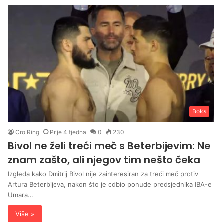
Boks
Cro Ring
Prije 4 tjedna
0
230
Bivol ne želi treći meč s Beterbijevim: Ne
znam zašto, ali njegov tim nešto čeka
Izgleda kako Dmitrij Bivol nije zainteresiran za treći meč protiv
Artura Beterbijeva, nakon što je odbio ponude predsjednika IBA-e
Umara…
Više »