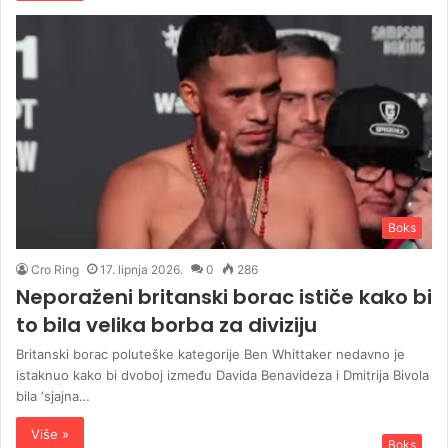
Boks
Cro Ring
17. lipnja 2026.
0
286
Neporaženi britanski borac ističe kako bi
to bila velika borba za diviziju
Britanski borac poluteške kategorije Ben Whittaker nedavno je
istaknuo kako bi dvoboj između Davida Benavideza i Dmitrija Bivola
bila ‘sjajna…
Više »
Boks