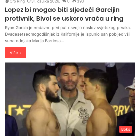
Cro Ring
31. ožujka 2026.
0
393
Lopez bi mogao biti sljedeći Garcijin
protivnik, Bivol se uskoro vraća u ring
Ryan Garcia je nedavno prvi put osvojio naslov svjetskog prvaka.
Dvadesetsedmogodišnjak iz Kalifornije je ispunio san pobijedivši
sunarodnjaka Marija Barriosa…
Više »
Boks