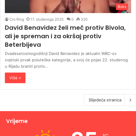
Boks
Cro Ring
17. studenoga 2025.
0
320
David Benavidez želi meč protiv Bivola,
ali je spreman i za okršaj protiv
Beterbijeva
Dvadesetosmogodišnji David Benavidez je aktualni WBC-ov
svjetski prvak poluteške kategorije, a svoj će pojas 22. studenog
u Rijadu braniti protiv…
Više »
Slijedeća stranica
Vrijeme
℃