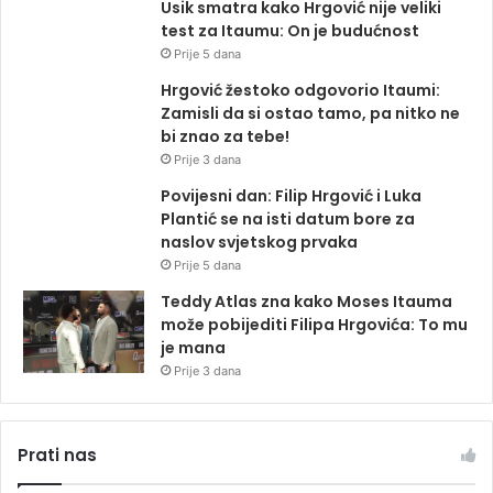
Usik smatra kako Hrgović nije veliki
test za Itaumu: On je budućnost
Prije 5 dana
Hrgović žestoko odgovorio Itaumi:
Zamisli da si ostao tamo, pa nitko ne
bi znao za tebe!
Prije 3 dana
Povijesni dan: Filip Hrgović i Luka
Plantić se na isti datum bore za
naslov svjetskog prvaka
Prije 5 dana
Teddy Atlas zna kako Moses Itauma
može pobijediti Filipa Hrgovića: To mu
je mana
Prije 3 dana
Prati nas