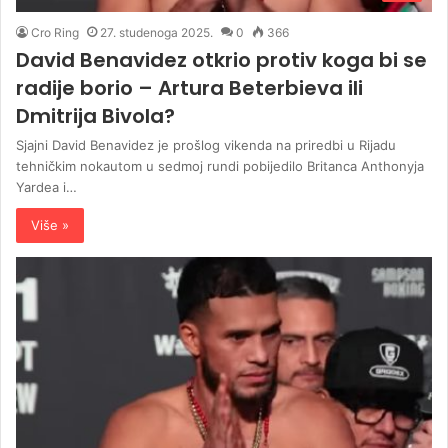
Cro Ring
27. studenoga 2025.
0
366
David Benavidez otkrio protiv koga bi se
radije borio – Artura Beterbieva ili
Dmitrija Bivola?
Sjajni David Benavidez je prošlog vikenda na priredbi u Rijadu
tehničkim nokautom u sedmoj rundi pobijedilo Britanca Anthonyja
Yardea i…
Više »