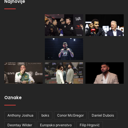
Najnovije
Oznake
Anthony Joshua
boks
Conor McGregor
Daniel Dubois
Deontay Wilder
Europsko prvenstvo
Filip Hrgović