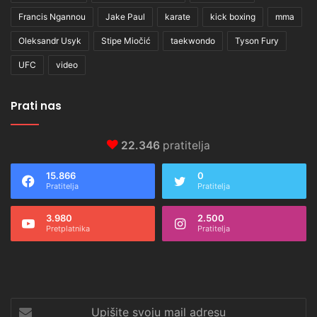
Francis Ngannou
Jake Paul
karate
kick boxing
mma
Oleksandr Usyk
Stipe Miočić
taekwondo
Tyson Fury
UFC
video
Prati nas
22.346
pratitelja
15.866
0
Pratitelja
Pratitelja
3.980
2.500
Pretplatnika
Pratitelja
Upišite