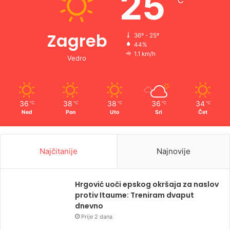
25
Zagreb
36º - 25º
44%
1.1 km/h
Vedro
36
38
38
36
34
℃
℃
℃
℃
℃
Ned
Pon
Uto
Sri
Čet
Najčitanije
Najnovije
Hrgović uoči epskog okršaja za naslov
protiv Itaume: Treniram dvaput
dnevno
Prije 2 dana