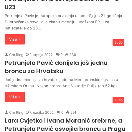
U23
Petrunjela Pavić je europska prvakinja u judu. Sjajna 21-godišnja
Dubrovčanka osvojila je zlatnu medalju judaškom EP-u za
natjecatelje do 23…
Više »
Judo
Cro Ring
2. srpnja 2022.
0
239
Petrunjela Pavić donijela još jednu
broncu za Hrvatsku
Još jedna medalja za hrvatski judo na Mediteranskim igrama u
alžirskom Oranu. Nakon srebra Ane Viktorije Puljiz (do 52 kg)…
Više »
Judo
Cro Ring
7. ožujka 2022.
0
291
Lara Cvjetko i Ivana Maranić srebrne, a
Petrunjela Pavić osvojila broncu u Pragu