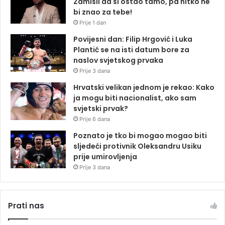
Zamisli da si ostao tamo, pa nitko ne
bi znao za tebe!
Prije 1 dan
Povijesni dan: Filip Hrgović i Luka
Plantić se na isti datum bore za
naslov svjetskog prvaka
Prije 3 dana
Hrvatski velikan jednom je rekao: Kako
ja mogu biti nacionalist, ako sam
svjetski prvak?
Prije 6 dana
Poznato je tko bi mogao mogao biti
sljedeći protivnik Oleksandru Usiku
prije umirovljenja
Prije 3 dana
Prati nas