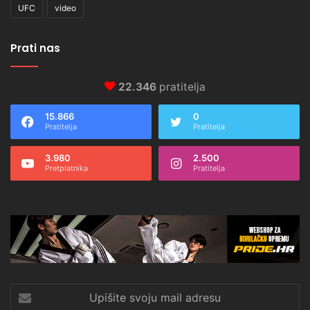
UFC
video
Prati nas
22.346
pratitelja
15.866
0
Pratitelja
Pratitelja
3.980
2.500
Pretplatnika
Pratitelja
Upišite
svoju