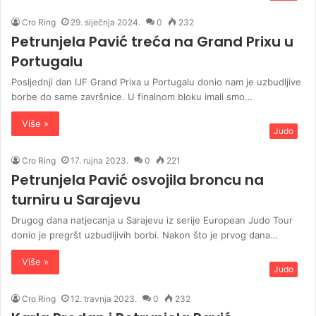
Cro Ring
29. siječnja 2024.
0
232
Petrunjela Pavić treća na Grand Prixu u
Portugalu
Posljednji dan IJF Grand Prixa u Portugalu donio nam je uzbudljive
borbe do same završnice. U finalnom bloku imali smo…
Više »
Judo
Cro Ring
17. rujna 2023.
0
221
Petrunjela Pavić osvojila broncu na
turniru u Sarajevu
Drugog dana natjecanja u Sarajevu iz serije European Judo Tour
donio je pregršt uzbudljivih borbi. Nakon što je prvog dana…
Više »
Judo
Cro Ring
12. travnja 2023.
0
232