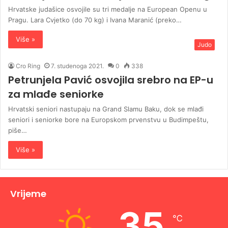
Hrvatske judašice osvojile su tri medalje na European Openu u
Pragu. Lara Cvjetko (do 70 kg) i Ivana Maranić (preko…
Više »
Judo
Cro Ring
7. studenoga 2021.
0
338
Petrunjela Pavić osvojila srebro na EP-u
za mlađe seniorke
Hrvatski seniori nastupaju na Grand Slamu Baku, dok se mlađi
seniori i seniorke bore na Europskom prvenstvu u Budimpeštu,
piše…
Više »
Vrijeme
35
℃