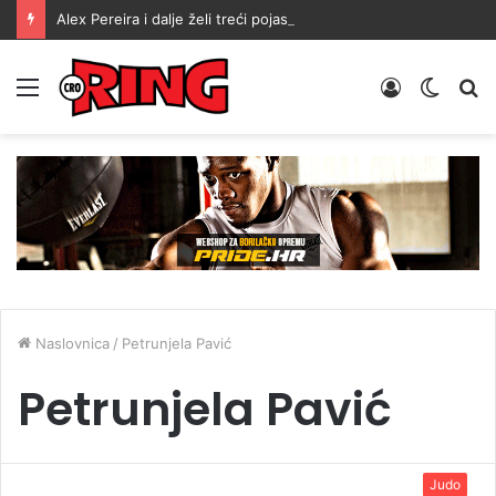
Alex Pereira i dalje želi treći pojas: Kada si postavim cilj, uvijek ga ostvarim
Menu
Prijava
Switch
Tr
skin
Naslovnica
/
Petrunjela Pavić
Petrunjela Pavić
Judo