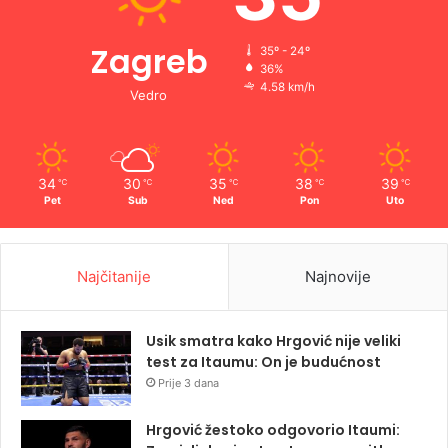
Zagreb
35º - 24º
36%
4.58 km/h
Vedro
34
30
35
38
39
℃
℃
℃
℃
℃
Pet
Sub
Ned
Pon
Uto
Najčitanije
Najnovije
Usik smatra kako Hrgović nije veliki
test za Itaumu: On je budućnost
Prije 3 dana
Hrgović žestoko odgovorio Itaumi: