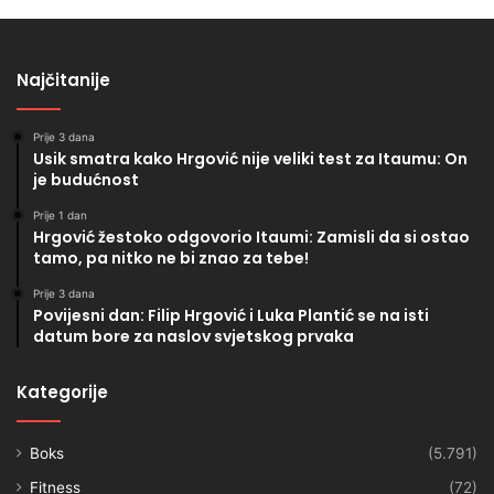
Najčitanije
Prije 3 dana
Usik smatra kako Hrgović nije veliki test za Itaumu: On
je budućnost
Prije 1 dan
Hrgović žestoko odgovorio Itaumi: Zamisli da si ostao
tamo, pa nitko ne bi znao za tebe!
Prije 3 dana
Povijesni dan: Filip Hrgović i Luka Plantić se na isti
datum bore za naslov svjetskog prvaka
Kategorije
Boks
(5.791)
Fitness
(72)