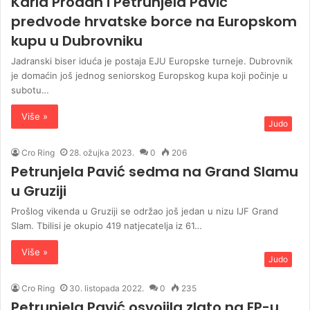
Karla Prodan i Petrunjela Pavić
predvode hrvatske borce na Europskom
kupu u Dubrovniku
Jadranski biser iduća je postaja EJU Europske turneje. Dubrovnik
je domaćin još jednog seniorskog Europskog kupa koji počinje u
subotu…
Više »
Judo
Cro Ring
28. ožujka 2023.
0
206
Petrunjela Pavić sedma na Grand Slamu
u Gruziji
Prošlog vikenda u Gruziji se održao još jedan u nizu IJF Grand
Slam. Tbilisi je okupio 419 natjecatelja iz 61…
Više »
Judo
Cro Ring
30. listopada 2022.
0
235
Petrunjela Pavić osvojila zlato na EP-u