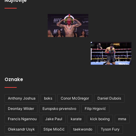
Najnovije
Oznake
Anthony Joshua
boks
Conor McGregor
Daniel Dubois
Deontay Wilder
Europsko prvenstvo
Filip Hrgović
Francis Ngannou
Jake Paul
karate
kick boxing
mma
Oleksandr Usyk
Stipe Miočić
taekwondo
Tyson Fury