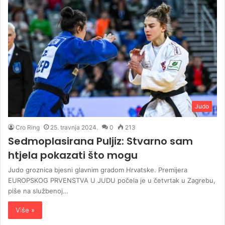
Judo
Cro Ring
25. travnja 2024.
0
213
Sedmoplasirana Puljiz: Stvarno sam
htjela pokazati što mogu
Judo groznica bjesni glavnim gradom Hrvatske. Premijera
EUROPSKOG PRVENSTVA U JUDU počela je u četvrtak u Zagrebu,
piše na službenoj…
Više »