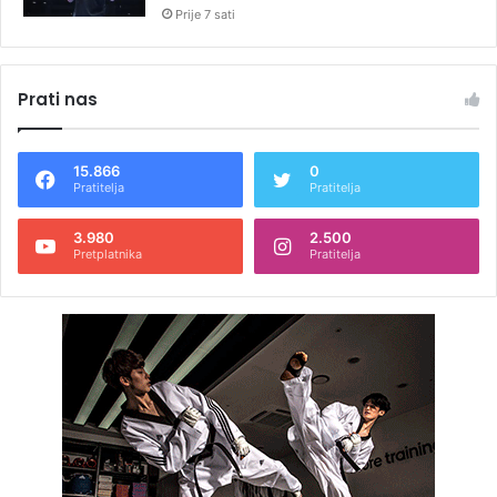
Prije 7 sati
Prati nas
15.866
0
Pratitelja
Pratitelja
3.980
2.500
Pretplatnika
Pratitelja