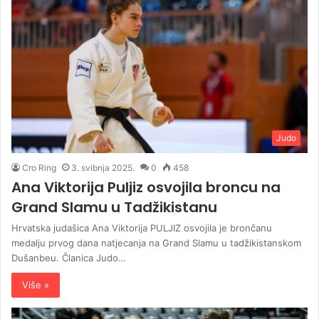
Judo
Cro Ring
3. svibnja 2025.
0
458
Ana Viktorija Puljiz osvojila broncu na
Grand Slamu u Tadžikistanu
Hrvatska judašica Ana Viktorija PULJIZ osvojila je brončanu
medalju prvog dana natjecanja na Grand Slamu u tadžikistanskom
Dušanbeu. Članica Judo…
Više »