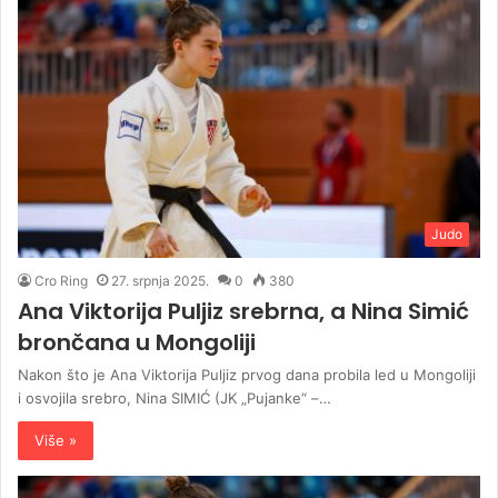
Judo
Cro Ring
27. srpnja 2025.
0
380
Ana Viktorija Puljiz srebrna, a Nina Simić
brončana u Mongoliji
Nakon što je Ana Viktorija Puljiz prvog dana probila led u Mongoliji
i osvojila srebro, Nina SIMIĆ (JK „Pujanke“ –…
Više »