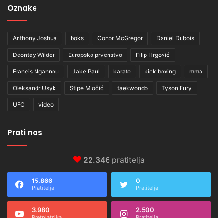
Oznake
Anthony Joshua
boks
Conor McGregor
Daniel Dubois
Deontay Wilder
Europsko prvenstvo
Filip Hrgović
Francis Ngannou
Jake Paul
karate
kick boxing
mma
Oleksandr Usyk
Stipe Miočić
taekwondo
Tyson Fury
UFC
video
Prati nas
22.346
pratitelja
15.866
0
Pratitelja
Pratitelja
3.980
2.500
Pretplatnika
Pratitelja