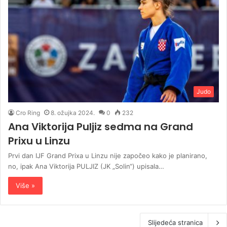
Judo
Cro Ring
8. ožujka 2024.
0
232
Ana Viktorija Puljiz sedma na Grand
Prixu u Linzu
Prvi dan IJF Grand Prixa u Linzu nije započeo kako je planirano,
no, ipak Ana Viktorija PULJIZ (JK „Solin“) upisala…
Više »
Slijedeća stranica