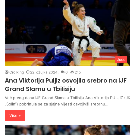
Judo
Cro Ring
22. ožujka 2024.
0
215
Ana Viktorija Puljiz osvojila srebro na IJF
Grand Slamu u Tbilisiju
Već prvog dana IJF Grand Slama u Tbilisiju Ana Viktorija PULJIZ (JK
„Solin“) pobrinula se za sjajne vijesti osvojivši srebrnu…
Više »