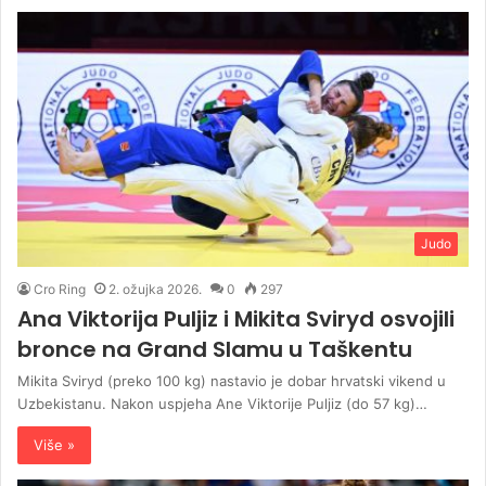
Judo
Cro Ring
2. ožujka 2026.
0
297
Ana Viktorija Puljiz i Mikita Sviryd osvojili
bronce na Grand Slamu u Taškentu
Mikita Sviryd (preko 100 kg) nastavio je dobar hrvatski vikend u
Uzbekistanu. Nakon uspjeha Ane Viktorije Puljiz (do 57 kg)…
Više »