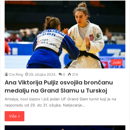
Judo
Cro Ring
29. ožujka 2024.
0
214
Ana Viktorija Puljiz osvojila brončanu
medalju na Grand Slamu u Turskoj
Antalya, novi izazov i još jedan IJF Grand Slam turnir koji je na
rasporedu od 29. do 31. ožujka. Natjecanje…
Više »