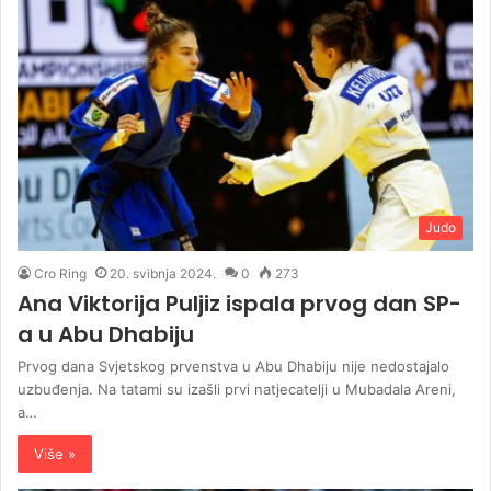
Judo
Cro Ring
20. svibnja 2024.
0
273
Ana Viktorija Puljiz ispala prvog dan SP-
a u Abu Dhabiju
Prvog dana Svjetskog prvenstva u Abu Dhabiju nije nedostajalo
uzbuđenja. Na tatami su izašli prvi natjecatelji u Mubadala Areni,
a…
Više »