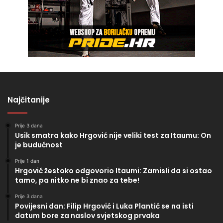
Najčitanije
Prije 3 dana
Usik smatra kako Hrgović nije veliki test za Itaumu: On
je budućnost
Prije 1 dan
Hrgović žestoko odgovorio Itaumi: Zamisli da si ostao
tamo, pa nitko ne bi znao za tebe!
Prije 3 dana
Povijesni dan: Filip Hrgović i Luka Plantić se na isti
datum bore za naslov svjetskog prvaka