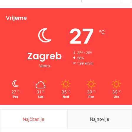
Vrijeme
27
℃
Zagreb
27º - 25º
56%
1.99 km/h
Vedro
27
31
35
39
39
℃
℃
℃
℃
℃
Pet
Sub
Ned
Pon
Uto
Najčitanije
Najnovije