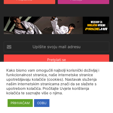
Upišite
svoju
mail
adresu
Kako bismo vam omogućili najbolji korisnički doživljaj i
funkcionalnost stranica, naše internetske stranice
upotrebljavaju kolačiće (cookies). Nastavak služenja
© Copyright 2026, All Rights Reserved |
CroRing Magazin
našim internetskim stranicama znači da se slažete s
upotrebom kolačića. Pročitajte
Uvjete korištenja
Naslovnica
Arhiva
Pravila o privatnosti
Impressum
SHOP
kolačića
te saznajte više o njima.
Facebook
Twitter
YouTube
Instagram
PRIHVAĆAM
ODBIJ