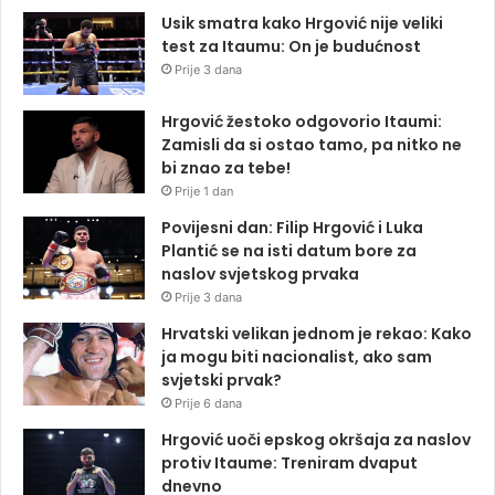
Usik smatra kako Hrgović nije veliki
test za Itaumu: On je budućnost
Prije 3 dana
Hrgović žestoko odgovorio Itaumi:
Zamisli da si ostao tamo, pa nitko ne
bi znao za tebe!
Prije 1 dan
Povijesni dan: Filip Hrgović i Luka
Plantić se na isti datum bore za
naslov svjetskog prvaka
Prije 3 dana
Hrvatski velikan jednom je rekao: Kako
ja mogu biti nacionalist, ako sam
svjetski prvak?
Prije 6 dana
Hrgović uoči epskog okršaja za naslov
protiv Itaume: Treniram dvaput
dnevno