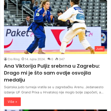
Judo
Cro Ring
14. rujna 2024.
0
347
Ana Viktorija Puljiz srebrna u Zagrebu:
Drago mi je što sam ovdje osvojila
medalju
Svjetska judo turneja vratila se u zagrebačku Arenu. Jedanaesto
izdanje IJF Grand Prixa u Hrvatskoj nije moglo bolje započeti, a…
Više »