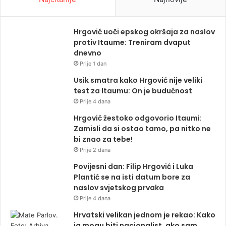
Hrgović uoči epskog okršaja za naslov
protiv Itaume: Treniram dvaput
dnevno
Prije 1 dan
Usik smatra kako Hrgović nije veliki
test za Itaumu: On je budućnost
Prije 4 dana
Hrgović žestoko odgovorio Itaumi:
Zamisli da si ostao tamo, pa nitko ne
bi znao za tebe!
Prije 2 dana
Povijesni dan: Filip Hrgović i Luka
Plantić se na isti datum bore za
naslov svjetskog prvaka
Prije 4 dana
Hrvatski velikan jednom je rekao: Kako
ja mogu biti nacionalist, ako sam