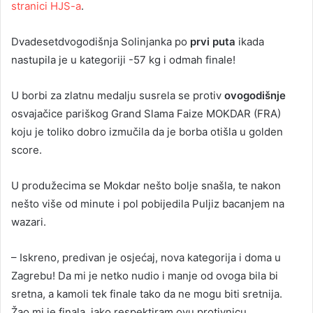
stranici HJS-a
.
Dvadesetdvogodišnja Solinjanka po
prvi puta
ikada
nastupila je u kategoriji -57 kg i odmah finale!
U borbi za zlatnu medalju susrela se protiv
ovogodišnje
osvajačice pariškog Grand Slama Faize MOKDAR (FRA)
koju je toliko dobro izmučila da je borba otišla u golden
score.
U produžecima se Mokdar nešto bolje snašla, te nakon
nešto više od minute i pol pobijedila Puljiz bacanjem na
wazari.
– Iskreno, predivan je osjećaj, nova kategorija i doma u
Zagrebu! Da mi je netko nudio i manje od ovoga bila bi
sretna, a kamoli tek finale tako da ne mogu biti sretnija.
Žao mi je finala, jako respektiram ovu protivnicu,