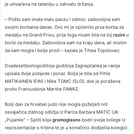
je uhvaćena na tatamiju u zahvatu držanja.
– Pošto sam imala malu pauzu i odmor, zadovoljna sam
svojim borbama danas. Ovo mi je općenito prva borba za
medalju na Grand Prixu, prije toga nisam bila na toj
razini
u
borbi za medalju. Zadovoljna sam na kraju dana, ali mislim
da sam mogla i bolje proći – kazala je Tihea Topolovec.
Dvadesetšestogodišnja godišnja Zagrepčanka je ranije
upisala dvije pobjede i poraz. Bolja je bila od Pihle
MATIKAINEN (FIN) i Nike TOMC (SLO), dok je poražena
protiv Francuskinje Marthe FAWAZ.
Bolji dan za hrvatski judo nije mogla poželjeti niti
osvajačica zlatnog odličja iz Pariza Barbara MATIĆ (JK
„Pujanke“ – Split) koja
gromoglasno
bodri svoje kolege iz
reprezentacije s tribina te je u konačnici dodijelila kolegici