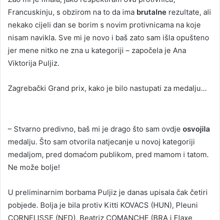
Francuskinju, s obzirom na to da ima
brutalne
rezultate, ali
nekako cijeli dan se borim s novim protivnicama na koje
nisam navikla. Sve mi je novo i baš zato sam išla opušteno
jer mene nitko ne zna u kategoriji – započela je Ana
Viktorija Puljiz.
Zagrebački Grand prix, kako je bilo nastupati za medalju…
– Stvarno predivno, baš mi je drago što sam ovdje
osvojila
medalju. Što sam otvorila natjecanje u novoj kategoriji
medaljom, pred domaćom publikom, pred mamom i tatom.
Ne može bolje!
U preliminarnim borbama Puljiz je danas upisala čak četiri
pobjede. Bolja je bila protiv Kitti KOVACS (HUN), Pleuni
CORNELISSE (NED), Beatriz COMANCHE (BRA i Flaxe