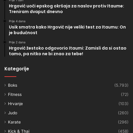
Prije 1 dan
Hrgović uoči epskog okršaja za naslov protiv Itaume:
Treniram dvaput dnevno
Prije 4 dana
Usik smatra kako Hrgović nije veliki test za Itaumu: On
je budućnost
Prije 2 dana
Hrgović žestoko odgovorio Itaumi: Zamisli da si ostao
tamo, pa nitko ne bi znao za tebe!
Kategorije
Boks
(5.793)
Fitness
(72)
Hrvanje
(103)
Judo
(260)
Karate
(296)
Kick & Thai
(458)