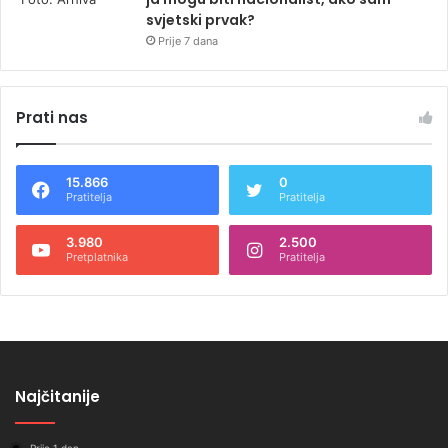
svjetski prvak?
Prije 7 dana
Prati nas
15.866
0
Pratitelja
Pratitelja
3.980
2.500
Pretplatnika
Pratitelja
Najčitanije