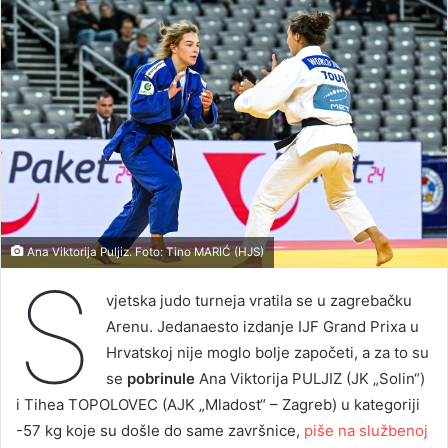
Ana Viktorija Puljiz. Foto: Tino MARIĆ (HJS)
S
vjetska judo turneja vratila se u zagrebačku
Arenu. Jedanaesto izdanje IJF Grand Prixa u
Hrvatskoj nije moglo bolje započeti, a za to su
se
pobrinule
Ana Viktorija PULJIZ (JK „Solin“)
i Tihea TOPOLOVEC (AJK „Mladost“ – Zagreb) u kategoriji
-57 kg koje su došle do same završnice,
piše na službenoj