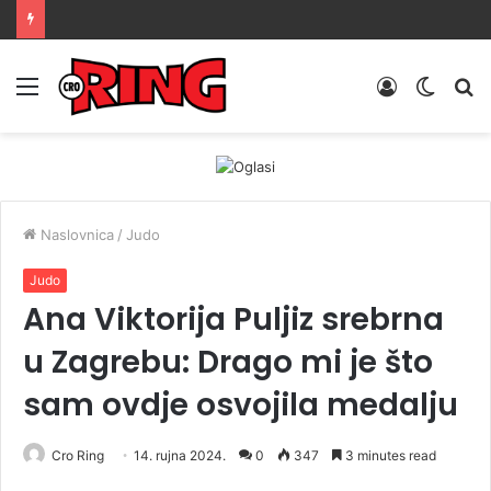
Menu
Prijava
Switch
Tr
skin
Naslovnica
/
Judo
Judo
Ana Viktorija Puljiz srebrna
u Zagrebu: Drago mi je što
sam ovdje osvojila medalju
Cro Ring
14. rujna 2024.
0
347
3 minutes read