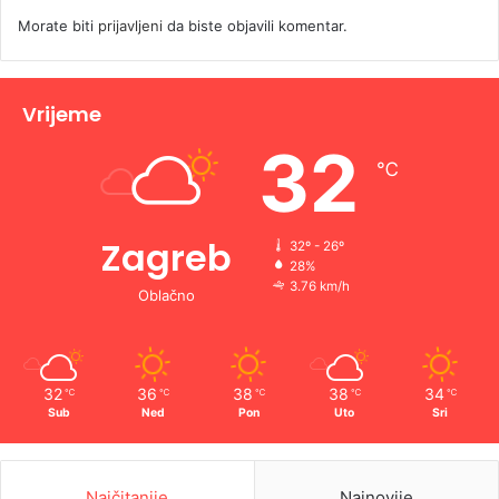
Morate biti
prijavljeni
da biste objavili komentar.
Vrijeme
32
℃
Zagreb
32º - 26º
28%
3.76 km/h
Oblačno
32
36
38
38
34
℃
℃
℃
℃
℃
Sub
Ned
Pon
Uto
Sri
Najčitanije
Najnovije