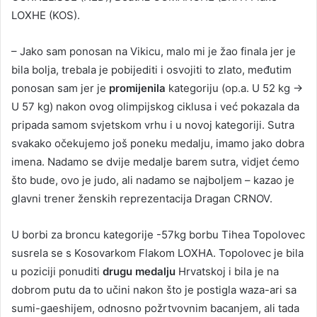
LOXHE (KOS).
– Jako sam ponosan na Vikicu, malo mi je žao finala jer je
bila bolja, trebala je pobijediti i osvojiti to zlato, međutim
ponosan sam jer je
promijenila
kategoriju (op.a. U 52 kg ->
U 57 kg) nakon ovog olimpijskog ciklusa i već pokazala da
pripada samom svjetskom vrhu i u novoj kategoriji. Sutra
svakako očekujemo još poneku medalju, imamo jako dobra
imena. Nadamo se dvije medalje barem sutra, vidjet ćemo
što bude, ovo je judo, ali nadamo se najboljem – kazao je
glavni trener ženskih reprezentacija Dragan CRNOV.
U borbi za broncu kategorije -57kg borbu Tihea Topolovec
susrela se s Kosovarkom Flakom LOXHA. Topolovec je bila
u poziciji ponuditi
drugu medalju
Hrvatskoj i bila je na
dobrom putu da to učini nakon što je postigla waza-ari sa
sumi-gaeshijem, odnosno požrtvovnim bacanjem, ali tada