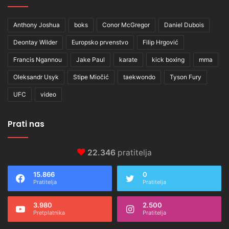
Anthony Joshua
boks
Conor McGregor
Daniel Dubois
Deontay Wilder
Europsko prvenstvo
Filip Hrgović
Francis Ngannou
Jake Paul
karate
kick boxing
mma
Oleksandr Usyk
Stipe Miočić
taekwondo
Tyson Fury
UFC
video
Prati nas
22.346
pratitelja
15.866
0
Pratitelja
Pratitelja
3.980
2.500
Pretplatnika
Pratitelja