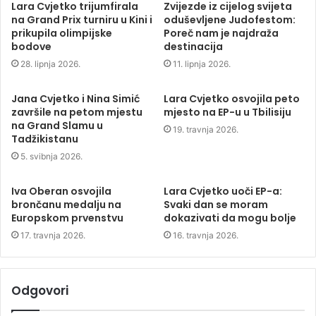
Lara Cvjetko trijumfirala
Zvijezde iz cijelog svijeta
na Grand Prix turniru u Kini i
oduševljene Judofestom:
prikupila olimpijske
Poreč nam je najdraža
bodove
destinacija
28. lipnja 2026.
11. lipnja 2026.
Jana Cvjetko i Nina Simić
Lara Cvjetko osvojila peto
završile na petom mjestu
mjesto na EP-u u Tbilisiju
na Grand Slamu u
19. travnja 2026.
Tadžikistanu
5. svibnja 2026.
Iva Oberan osvojila
Lara Cvjetko uoči EP-a:
brončanu medalju na
Svaki dan se moram
Europskom prvenstvu
dokazivati da mogu bolje
17. travnja 2026.
16. travnja 2026.
Odgovori