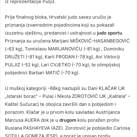
iz reprezentacije Puljiz.
Prije finalnog bloka, Hrvatski judo savez uručio je
priznanja izvanrednim pojedincima koji su pokazali
izuzetnu vještinu, predanost i ustrajnost u
judo sportu
.
Priznanja su uručena Marijani MIŠKOVIĆ-HASANBEGOVIĆ
(-63 kg), Tomislavu MARIJANOVIĆU (-81 kg) , Dominiku
DRUŽETI (-81 kg), Karli PRODAN (-78 kg), Ani Viktoriji
PULJIZ (-52 kg), Lari CVJETKO (-70 kg), te olimpijskoj
pobjednici Barbari MATIĆ (-70 kg).
U muškoj kategoriji -66kg nastupili su Dani KLAČAR (JK
„Istarski borac“ – Pula) i Nikola ZOROTOVIĆ (JK „Kaštela“ –
Kaštel Sućurac) te obojica završili dan s pobjedom i
porazom. Klačar je u prvom kolu savladao Austrijanca
Marcusa AUERA dok je u
drugom
kolu poražen protiv
Ruslana PASHAYEVA (AZE). Zorotović je pobijedio Carlosa
SOTILLA GOMEZA (ESP), a poraz je upisao protiv