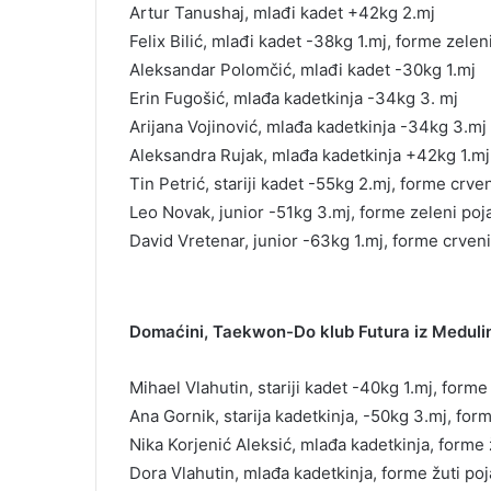
Artur Tanushaj, mlađi kadet +42kg 2.mj
Felix Bilić, mlađi kadet -38kg 1.mj, forme zelen
Aleksandar Polomčić, mlađi kadet -30kg 1.mj
Erin Fugošić, mlađa kadetkinja -34kg 3. mj
Arijana Vojinović, mlađa kadetkinja -34kg 3.mj
Aleksandra Rujak, mlađa kadetkinja +42kg 1.mj
Tin Petrić, stariji kadet -55kg 2.mj, forme crve
Leo Novak, junior -51kg 3.mj, forme zeleni poj
David Vretenar, junior -63kg 1.mj, forme crveni
Domaćini, Taekwon-Do klub Futura iz Medulina
Mihael Vlahutin, stariji kadet -40kg 1.mj, forme
Ana Gornik, starija kadetkinja, -50kg 3.mj, form
Nika Korjenić Aleksić, mlađa kadetkinja, forme 
Dora Vlahutin, mlađa kadetkinja, forme žuti poj