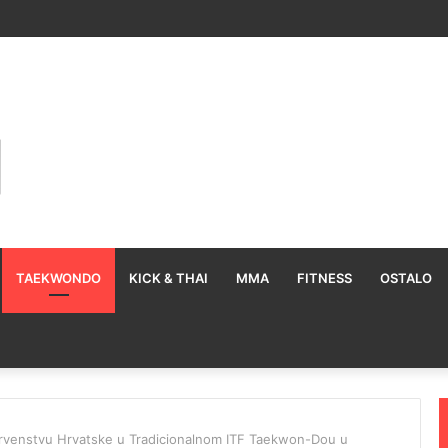
TAEKWONDO
KICK & THAI
MMA
FITNESS
OSTALO
 Prvenstvu Hrvatske u Tradicionalnom ITF Taekwon-Dou u