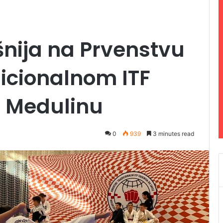
šnija na Prvenstvu
icionalnom ITF
 Medulinu
0
939
3 minutes read