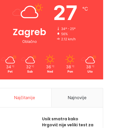
27
℃
Zagreb
34º - 25º
56%
2.12 km/h
Oblačno
34
32
36
38
38
℃
℃
℃
℃
℃
Pet
Sub
Ned
Pon
Uto
Najčitanije
Najnovije
Usik smatra kako
Hrgović nije veliki test za