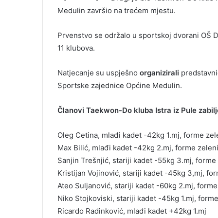
Medulin završio na trećem mjestu.
Prvenstvo se održalo u sportskoj dvorani OŠ 
11 klubova.
Natjecanje su uspješno
organizirali
predstavni
Sportske zajednice Općine Medulin.
Članovi Taekwon-Do kluba Istra iz Pule zabilje
Oleg Cetina, mlađi kadet -42kg 1.mj, forme zele
Max Bilić, mlađi kadet -42kg 2.mj, forme zeleni
Sanjin Trešnjić, stariji kadet -55kg 3.mj, forme 
Kristijan Vojinović, stariji kadet -45kg 3,mj, fo
Ateo Suljanović, stariji kadet -60kg 2.mj, forme
Niko Stojkoviski, stariji kadet -45kg 1.mj, form
Ricardo Radinković, mlađi kadet +42kg 1.mj