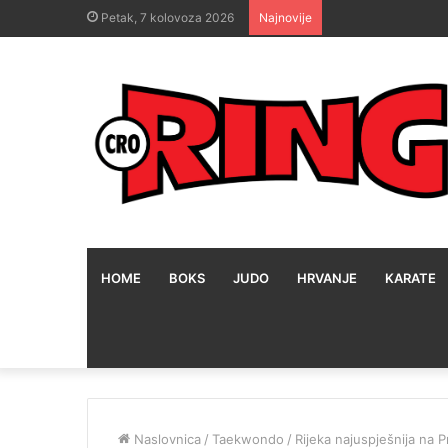
Petak, 7 kolovoza 2026
Najnovije
HOME
BOKS
JUDO
HRVANJE
KARATE
Naslovnica
/
Taekwondo
/
Rijeka najuspješnija na