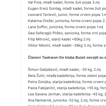
Val Pola, mlađi kadet, forme žuti pojas 3.mj
Eugen Ereiz Sontag, mlađi kadet, forme žuti po
Leonard Terlević, junior, forme crveni pojas 1.
Katarina Oreški, juniorka, forma crveni pojas 2
Lana Soffici, juniorka, forme crveni pojas 1.mj
Gea Seferagić Pliško, seniorka, forme crni poja
Filip Mitrović, stariji kadet +60kg 2.mj
Viktor Nikolić, mlađi kadet -38kg 3.mj, forme z
Članovi Taekwon-Do kluba Buzet osvojili su s
Šimun Galijašević, mlađi kadet, -30 kg, 2.mj
Nela Žulić, mlađa kadetkinja, forme zeleni pojas
Petra Golojka, starija kadetkinja, forme crveni 
Paola Fabijančić, starija kadetkinja, +55 kg, fo
Lea Savana Jerman, starija kadetkinja -45 kg, 2
Ana Nemarnik, juniorka -52 kg, 2.mj, forme crv