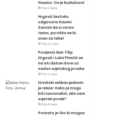
Itaumu: On je budućnost
Prije 3 dana
Hrgović žestoko
odgovorio Itaumi:
Zamisli da si ostao
tamo, pa nitko ne bi
znao za tebe!
Prije 23 sata
Povijesni dan: Filip
Hrgović i Luka Plantić se
na isti datum bore za
naslov svjetskog prvaka
Prije 3 dana
Hrvatski velikan jednom
je rekao: Kako ja mogu
biti nacionalist, ako sam
svjetski prvak?
Prije 6 dana
Poznato je tko bi mogao