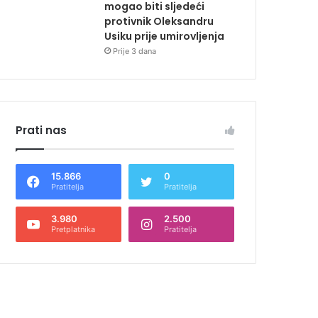
mogao biti sljedeći
protivnik Oleksandru
Usiku prije umirovljenja
Prije 3 dana
Prati nas
15.866
0
Pratitelja
Pratitelja
3.980
2.500
Pretplatnika
Pratitelja