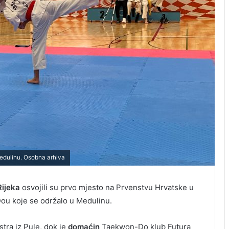
edulinu. Osobna arhiva
ijeka
osvojili su prvo mjesto na Prvenstvu Hrvatske u
u koje se održalo u Medulinu.
tra iz Pule, dok je
domaćin
Taekwon-Do klub Futura