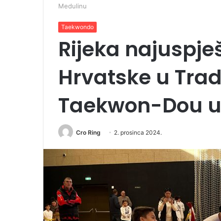
Medulinu
Taekwondo
Rijeka najuspje
Hrvatske u Trad
Taekwon-Dou u
Cro Ring
2. prosinca 2024.