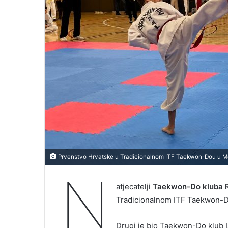
Prvenstvo Hrvatske u Tradicionalnom ITF Taekwon-Dou u M
N
atjecatelji
Taekwon-Do kluba R
Tradicionalnom ITF Taekwon-Do
Drugi je bio Taekwon-Do klub Is