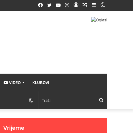
Facebook
Twitter
YouTube
Instagram
Prijava
Random
Sidebar
Switch
Article
skin
VIDEO
KLUBOVI
Switch
Traži
skin
Vrijeme