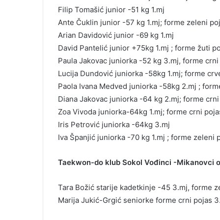
Filip Tomašić junior -51 kg 1.mj
Ante Čuklin junior -57 kg 1.mj; forme zeleni poj
Arian Davidović junior -69 kg 1.mj
David Pantelić junior +75kg 1.mj ; forme žuti p
Paula Jakovac juniorka -52 kg 3.mj, forme crni
Lucija Dundović juniorka -58kg 1.mj; forme crv
Paola Ivana Medved juniorka -58kg 2.mj ; forme
Diana Jakovac juniorka -64 kg 2.mj; forme crni
Zoa Vivoda juniorka-64kg 1.mj; forme crni poja
Iris Petrović juniorka -64kg 3.mj
Iva Španjić juniorka -70 kg 1.mj ; forme zeleni 
Taekwon-do klub Sokol Vođinci -Mikanovci os
Tara Božić starije kadetkinje -45 3.mj, forme z
Marija Jukić-Grgić seniorke forme crni pojas 3