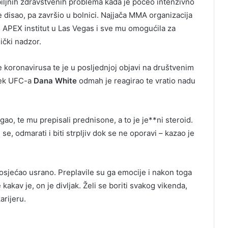
iljnih zdravstvenih problema kada je počeo intenzivno
je disao, pa završio u bolnici. Najjača MMA organizacija
 APEX institut u Las Vegas i sve mu omogućila za
ički nadzor.
e koronavirusa te je u posljednjoj objavi na društvenim
jek UFC-a
Dana White
odmah je reagirao te vratio nadu
igao, te mu prepisali prednisone, a to je je**ni steroid.
se, odmarati i biti strpljiv dok se ne oporavi – kazao je
 osjećao usrano. Preplavile su ga emocije i nakon toga
e kakav je, on je divljak. Želi se boriti svakog vikenda,
arijeru.