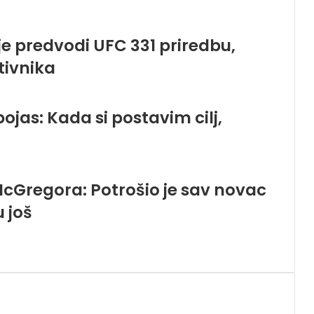
e predvodi UFC 331 priredbu,
tivnika
 pojas: Kada si postavim cilj,
Gregora: Potrošio je sav novac
 još