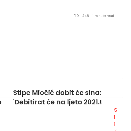
0
448
1 minute read
Stipe Miočić dobit će sina:
e
'Debitirat će na ljeto 2021.!
S
l
i