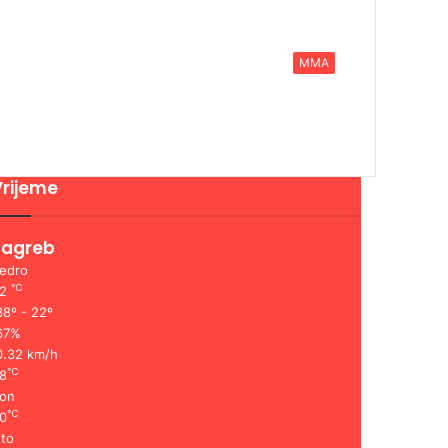
MMA
Vrijeme
Zagreb
edro
℃
22
8º - 22º
67%
0.32 km/h
℃
8
on
℃
0
to