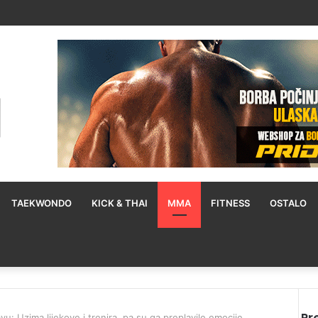
TAEKWONDO
KICK & THAI
MMA
FITNESS
OSTALO
u: Uzima lijekove i trenira, pa su ga preplavile emocije