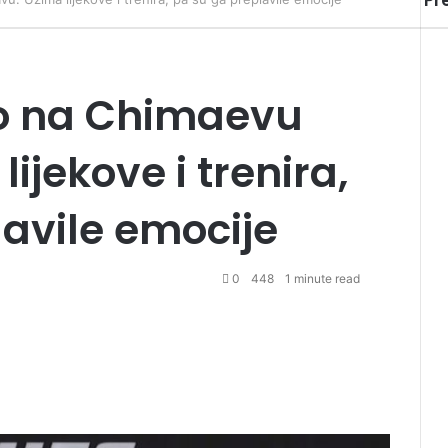
Pr
Cl
ao na Chimaevu
ijekove i trenira,
avile emocije
0
448
1 minute read