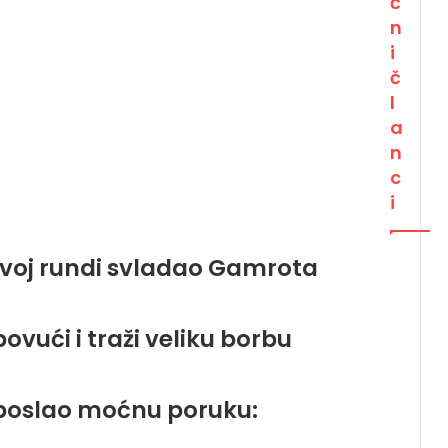
č
n
i
č
l
a
n
c
i
prvoj rundi svladao Gamrota
povući i traži veliku borbu
poslao moćnu poruku: