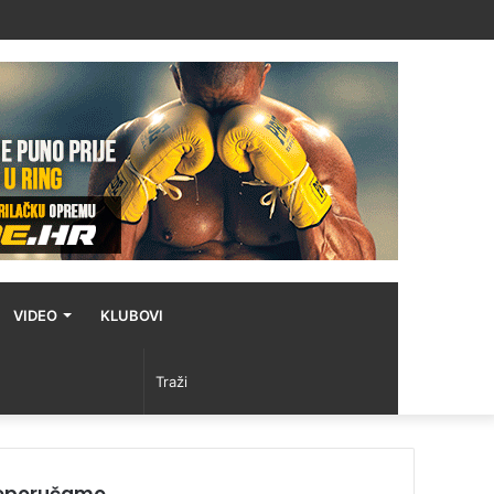
Facebook
Twitter
YouTube
Instagram
Prijava
Random
Sidebar
Switch
Article
skin
VIDEO
KLUBOVI
Switch
Traži
skin