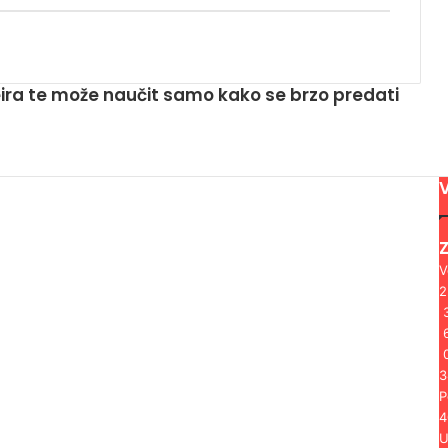
ira te može naučit samo kako se brzo predati
V
3
3
P
4
U