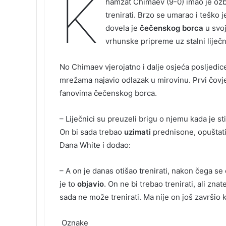
K
hamzat Chimaev (9-0) imao je ozb
trenirati. Brzo se umarao i teško 
dovela je
čečenskog borca
u svoj
vrhunske pripreme uz stalni liječn
No Chimaev vjerojatno i dalje osjeća posljedic
mrežama najavio odlazak u mirovinu. Prvi čov
fanovima čečenskog borca.
– Liječnici su preuzeli brigu o njemu kada je st
On bi sada trebao
uzimati
prednisone, opuštati 
Dana White i dodao:
– A on je danas otišao trenirati, nakon čega se
je to
objavio
. On ne bi trebao trenirati, ali znat
sada ne može trenirati. Ma nije on još završio k
Oznake