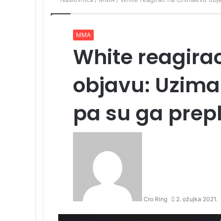
MMA
White reagir
objavu: Uzima l
pa su ga prepl
Cro Ring
2. ožujka 2021.