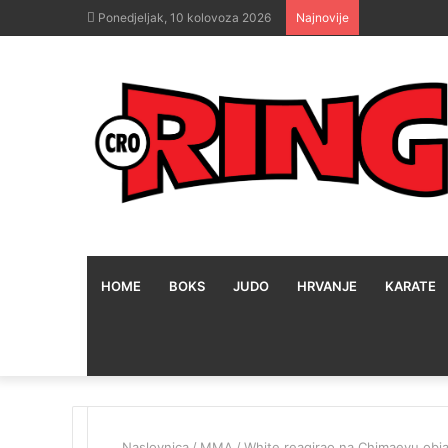
Ponedjeljak, 10 kolovoza 2026
Najnovije
HOME
BOKS
JUDO
HRVANJE
KARATE
Naslovnica
/
MMA
/
White reagirao na Chimaevu objav