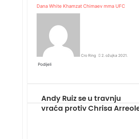
Dana White
Khamzat Chimaev
mma
UFC
Cro Ring
2. ožujka 2021.
Podijeli
Facebook
Twitter
LinkedIn
Tumblr
Pinterest
Reddit
Messenger
Messenger
WhatsApp
Viber
Podijeli
Ispis
e-
mailom
Andy Ruiz se u travnju
vraća protiv Chrisa Arreol