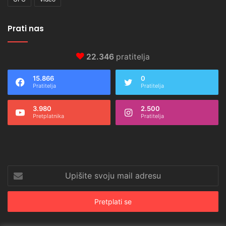
Prati nas
22.346
pratitelja
15.866
0
Pratitelja
Pratitelja
3.980
2.500
Pretplatnika
Pratitelja
Upišite
svoju
mail
adresu