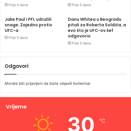
Prije 4 dana
Prije 5 dana
Jake Paul i PFL udružili
Danu Whitea u Beogradu
snage: Zajedno protiv
pitali za Roberta Soldića, a
UFC-a
evo što je UFC-ov šef
odgovorio
Prije 5 dana
Prije 5 dana
Odgovori
Morate biti
prijavljeni
da biste objavili komentar.
Vrijeme
30
℃