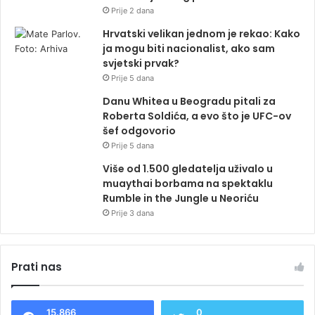
Prije 2 dana
Hrvatski velikan jednom je rekao: Kako
ja mogu biti nacionalist, ako sam
svjetski prvak?
Prije 5 dana
Danu Whitea u Beogradu pitali za
Roberta Soldića, a evo što je UFC-ov
šef odgovorio
Prije 5 dana
Više od 1.500 gledatelja uživalo u
muaythai borbama na spektaklu
Rumble in the Jungle u Neoriću
Prije 3 dana
Prati nas
15.866
0