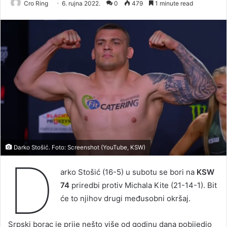
Cro Ring
6. rujna 2022.
0
479
1 minute read
Darko Stošić. Foto: Screenshot (YouTube, KSW)
D
arko Stošić (16-5) u subotu se bori na
KSW
74
priredbi protiv Michala Kite (21-14-1). Bit
će to njihov drugi međusobni okršaj.
Srpski borac je prije nešto više od godinu dana pobijedio