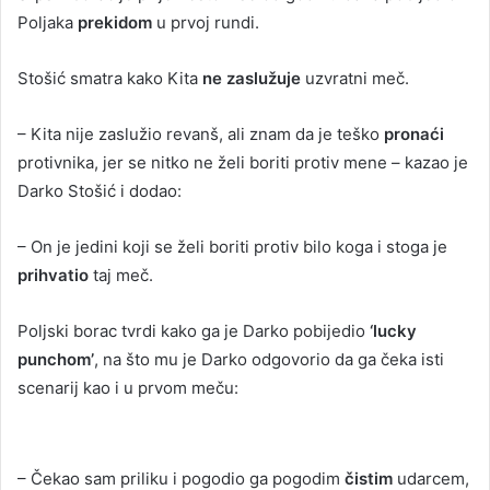
Poljaka
prekidom
u prvoj rundi.
Stošić smatra kako Kita
ne zaslužuje
uzvratni meč.
– Kita nije zaslužio revanš, ali znam da je teško
pronaći
protivnika, jer se nitko ne želi boriti protiv mene – kazao je
Darko Stošić i dodao:
– On je jedini koji se želi boriti protiv bilo koga i stoga je
prihvatio
taj meč.
Poljski borac tvrdi kako ga je Darko pobijedio
‘lucky
punchom’
, na što mu je Darko odgovorio da ga čeka isti
scenarij kao i u prvom meču:
– Čekao sam priliku i pogodio ga pogodim
čistim
udarcem,