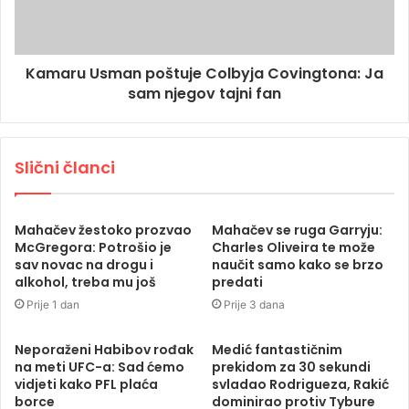
Kamaru Usman poštuje Colbyja Covingtona: Ja
sam njegov tajni fan
Slični članci
Mahačev žestoko prozvao
Mahačev se ruga Garryju:
McGregora: Potrošio je
Charles Oliveira te može
sav novac na drogu i
naučit samo kako se brzo
alkohol, treba mu još
predati
Prije 1 dan
Prije 3 dana
Neporaženi Habibov rođak
Medić fantastičnim
na meti UFC-a: Sad ćemo
prekidom za 30 sekundi
vidjeti kako PFL plaća
svladao Rodrigueza, Rakić
borce
dominirao protiv Tybure