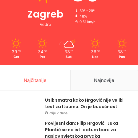
Zagreb
39º - 29º
48%
0.51 km/h
Vedro
39
34
33
36
38
℃
℃
℃
℃
℃
Čet
Pet
Sub
Ned
Pon
Najčitanije
Najnovije
Usik smatra kako Hrgović nije veliki
test za Itaumu: On je budućnost
Prije 2 dana
Povijesni dan: Filip Hrgović i Luka
Plantić se na isti datum bore za
naslov svjetskog prvaka