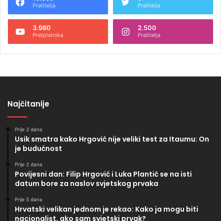
Pratitelja
Pratitelja
3.980
2.500
Pretplatnika
Pratitelja
Najčitanije
Prije 2 dana
Usik smatra kako Hrgović nije veliki test za Itaumu: On
je budućnost
Prije 2 dana
Povijesni dan: Filip Hrgović i Luka Plantić se na isti
datum bore za naslov svjetskog prvaka
Prije 5 dana
Hrvatski velikan jednom je rekao: Kako ja mogu biti
nacionalist, ako sam svjetski prvak?