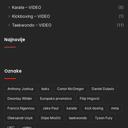
Karate – VIDEO
(5)
Kickboxing – VIDEO
(1)
Taekwondo – VIDEO
(11)
Najnovije
Oznake
Anthony Joshua
boks
Conor McGregor
Daniel Dubois
Deontay Wilder
Europsko prvenstvo
Filip Hrgović
Francis Ngannou
Jake Paul
karate
kick boxing
mma
Oleksandr Usyk
Stipe Miočić
taekwondo
Tyson Fury
UFC
video