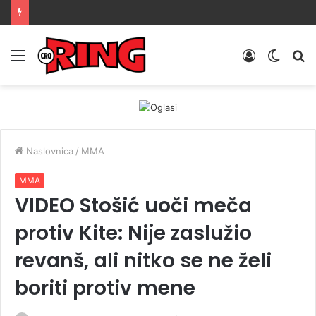
Menu
Prijava
Switch
Tr
skin
Naslovnica
/
MMA
MMA
VIDEO Stošić uoči meča
protiv Kite: Nije zaslužio
revanš, ali nitko se ne želi
boriti protiv mene