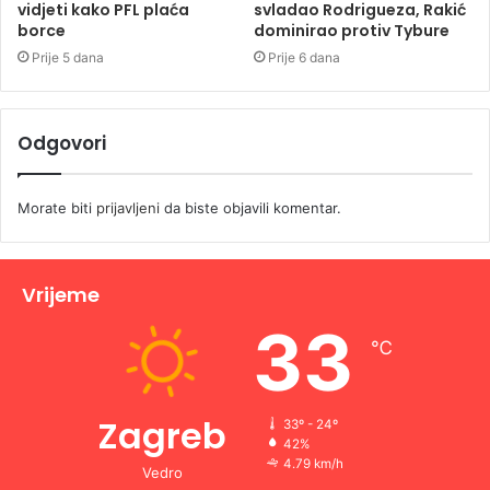
vidjeti kako PFL plaća
svladao Rodrigueza, Rakić
borce
dominirao protiv Tybure
Prije 5 dana
Prije 6 dana
Odgovori
Morate biti
prijavljeni
da biste objavili komentar.
Vrijeme
33
℃
Zagreb
33º - 24º
42%
4.79 km/h
Vedro