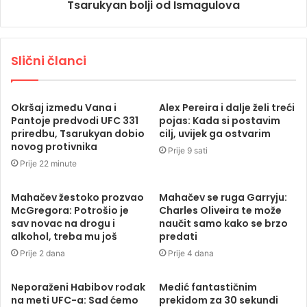
Tsarukyan bolji od Ismagulova
Slični članci
Okršaj između Vana i
Alex Pereira i dalje želi treći
Pantoje predvodi UFC 331
pojas: Kada si postavim
priredbu, Tsarukyan dobio
cilj, uvijek ga ostvarim
novog protivnika
Prije 9 sati
Prije 22 minute
Mahačev žestoko prozvao
Mahačev se ruga Garryju:
McGregora: Potrošio je
Charles Oliveira te može
sav novac na drogu i
naučit samo kako se brzo
alkohol, treba mu još
predati
Prije 2 dana
Prije 4 dana
Neporaženi Habibov rođak
Medić fantastičnim
na meti UFC-a: Sad ćemo
prekidom za 30 sekundi