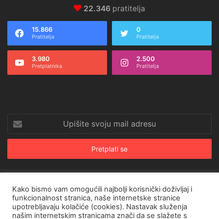
22.346
pratitelja
15.866
0
Pratitelja
Pratitelja
3.980
2.500
Pretplatnika
Pratitelja
Upišite
svoju
mail
adresu
Kako bismo vam omogućili najbolji korisnički doživljaj i
© Copyright 2026, All Rights Reserved |
CroRing Magazin
funkcionalnost stranica, naše internetske stranice
upotrebljavaju kolačiće (cookies). Nastavak služenja
Naslovnica
Arhiva
Pravila o privatnosti
Impressum
SHOP
našim internetskim stranicama znači da se slažete s