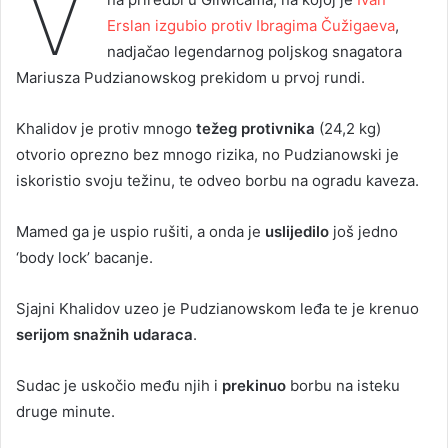
V
Erslan izgubio protiv Ibragima Čužigaeva
,
nadjačao legendarnog poljskog snagatora
Mariusza Pudzianowskog prekidom u prvoj rundi.
Khalidov je protiv mnogo
težeg protivnika
(24,2 kg)
otvorio oprezno bez mnogo rizika, no Pudzianowski je
iskoristio svoju težinu, te odveo borbu na ogradu kaveza.
Mamed ga je uspio rušiti, a onda je
uslijedilo
još jedno
‘body lock’ bacanje.
Sjajni Khalidov uzeo je Pudzianowskom leđa te je krenuo
serijom snažnih udaraca
.
Sudac je uskočio među njih i
prekinuo
borbu na isteku
druge minute.