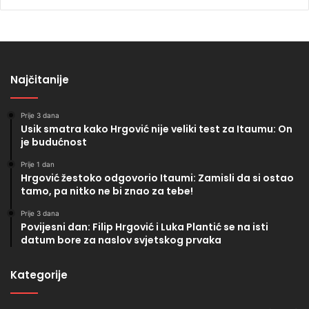
Najčitanije
Prije 3 dana
Usik smatra kako Hrgović nije veliki test za Itaumu: On
je budućnost
Prije 1 dan
Hrgović žestoko odgovorio Itaumi: Zamisli da si ostao
tamo, pa nitko ne bi znao za tebe!
Prije 3 dana
Povijesni dan: Filip Hrgović i Luka Plantić se na isti
datum bore za naslov svjetskog prvaka
Kategorije