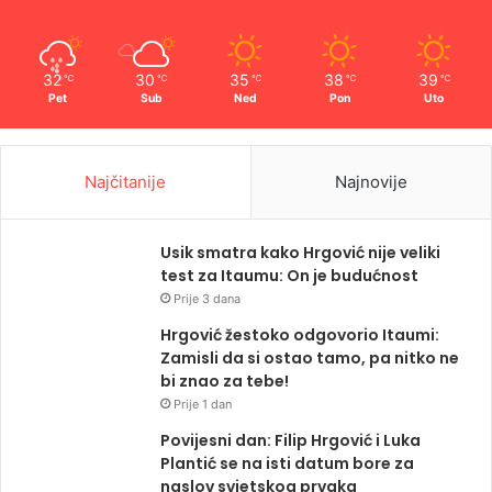
32
30
35
38
39
℃
℃
℃
℃
℃
Pet
Sub
Ned
Pon
Uto
Najčitanije
Najnovije
Usik smatra kako Hrgović nije veliki
test za Itaumu: On je budućnost
Prije 3 dana
Hrgović žestoko odgovorio Itaumi:
Zamisli da si ostao tamo, pa nitko ne
bi znao za tebe!
Prije 1 dan
Povijesni dan: Filip Hrgović i Luka
Plantić se na isti datum bore za
naslov svjetskog prvaka