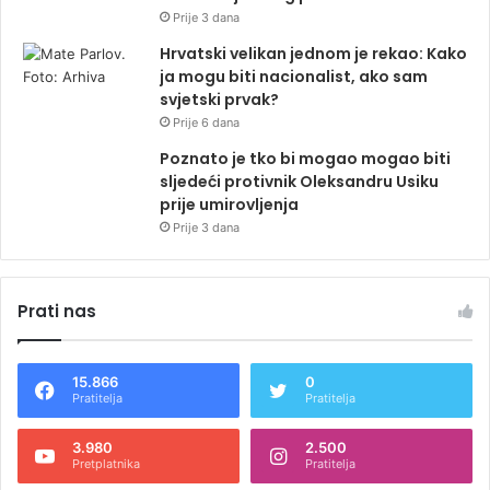
Prije 3 dana
Hrvatski velikan jednom je rekao: Kako
ja mogu biti nacionalist, ako sam
svjetski prvak?
Prije 6 dana
Poznato je tko bi mogao mogao biti
sljedeći protivnik Oleksandru Usiku
prije umirovljenja
Prije 3 dana
Prati nas
15.866
0
Pratitelja
Pratitelja
3.980
2.500
Pretplatnika
Pratitelja