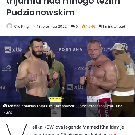
trijumfa nad mnogo težim
Pudzianowskim
Cro Ring
18. prosinca 2022.
0
1.546
1 minute read
Mamed Khalidov i Mariusz Pudzianowski. Foto: Screenshot (YouTube,
KSW)
elika KSW-ova legenda
Mamed Khalidov
je
na priredbi u Gliwicama, na kojoj je
Ivan