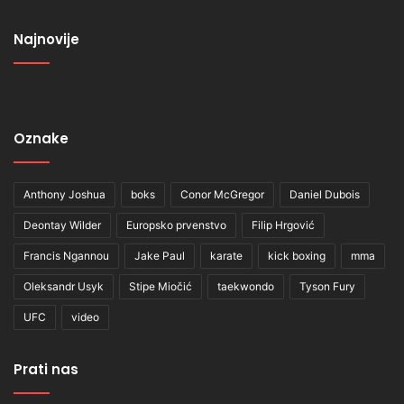
Najnovije
Oznake
Anthony Joshua
boks
Conor McGregor
Daniel Dubois
Deontay Wilder
Europsko prvenstvo
Filip Hrgović
Francis Ngannou
Jake Paul
karate
kick boxing
mma
Oleksandr Usyk
Stipe Miočić
taekwondo
Tyson Fury
UFC
video
Prati nas