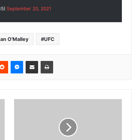
35)
September 20, 2021
an O'Malley
UFC
terest
Reddit
Messenger
Podijeli e-mailom
Ispis