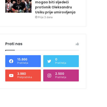
mogao biti sljedeći
protivnik Oleksandru
Usiku prije umirovljenja
Prije 3 dana
Prati nas
15.866
0
Pratitelja
Pratitelja
3.980
2.500
Pretplatnika
Pratitelja