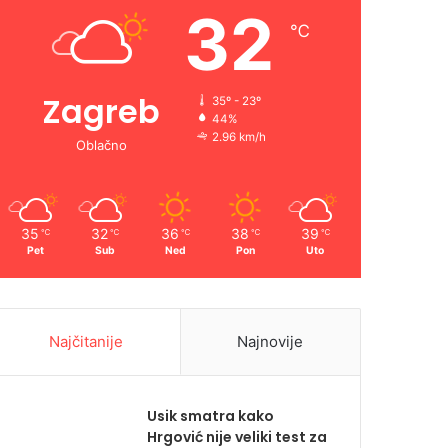
32
℃
Zagreb
35º - 23º
44%
2.96 km/h
Oblačno
35
32
36
38
39
℃
℃
℃
℃
℃
Pet
Sub
Ned
Pon
Uto
Najčitanije
Najnovije
Usik smatra kako
Hrgović nije veliki test za