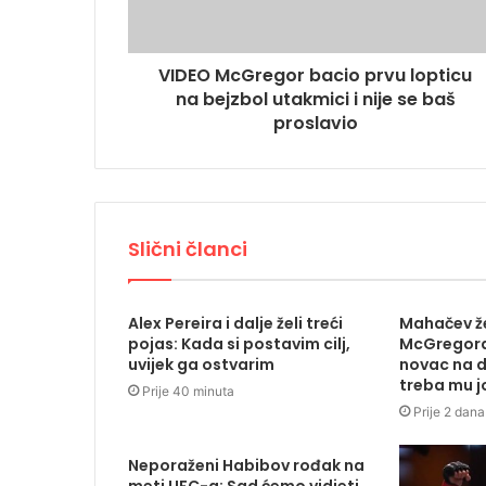
VIDEO McGregor bacio prvu lopticu
na bejzbol utakmici i nije se baš
proslavio
Slični članci
Alex Pereira i dalje želi treći
Mahačev ž
pojas: Kada si postavim cilj,
McGregora:
uvijek ga ostvarim
novac na d
treba mu j
Prije 40 minuta
Prije 2 dana
Neporaženi Habibov rođak na