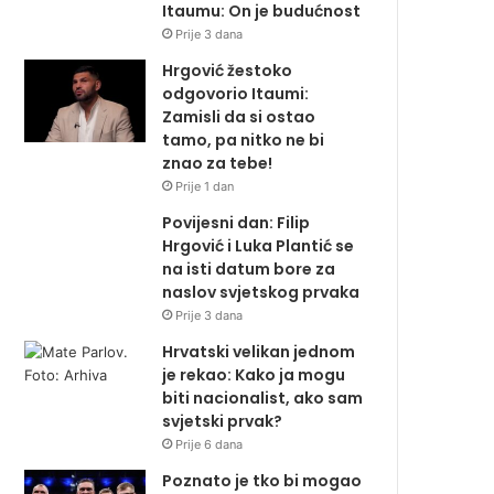
Itaumu: On je budućnost
Prije 3 dana
Hrgović žestoko
odgovorio Itaumi:
Zamisli da si ostao
tamo, pa nitko ne bi
znao za tebe!
Prije 1 dan
Povijesni dan: Filip
Hrgović i Luka Plantić se
na isti datum bore za
naslov svjetskog prvaka
Prije 3 dana
Hrvatski velikan jednom
je rekao: Kako ja mogu
biti nacionalist, ako sam
svjetski prvak?
Prije 6 dana
Poznato je tko bi mogao