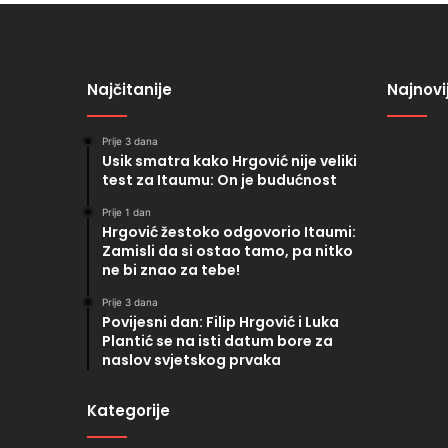
Najčitanije
Najnovi
Prije 3 dana
Usik smatra kako Hrgović nije veliki
test za Itaumu: On je budućnost
Prije 1 dan
Hrgović žestoko odgovorio Itaumi:
Zamisli da si ostao tamo, pa nitko
ne bi znao za tebe!
Prije 3 dana
Povijesni dan: Filip Hrgović i Luka
Plantić se na isti datum bore za
naslov svjetskog prvaka
Kategorije