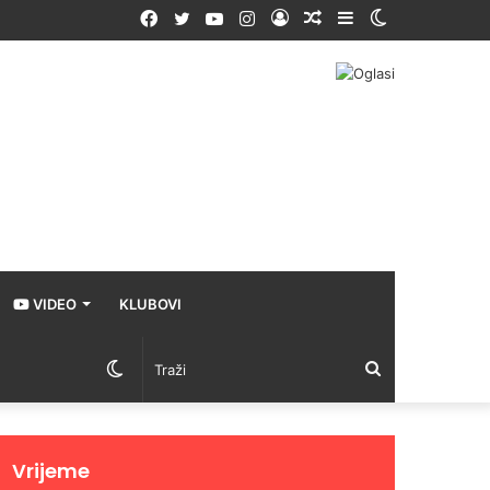
Facebook
Twitter
YouTube
Instagram
Prijava
Random
Sidebar
Switch
Article
skin
VIDEO
KLUBOVI
Switch
Traži
skin
Vrijeme