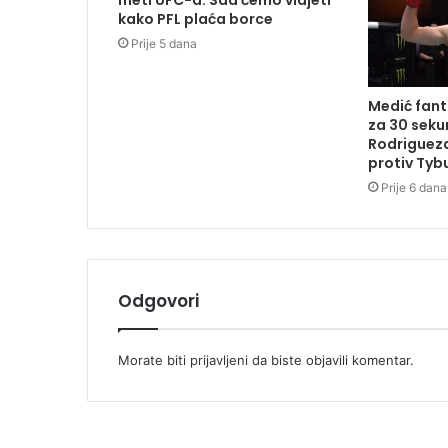
meti UFC-a: Sad ćemo vidjeti
kako PFL plaća borce
Prije 5 dana
Medić fan
za 30 seku
Rodrigueza
protiv Tyb
Prije 6 dana
Odgovori
Morate biti
prijavljeni
da biste objavili komentar.