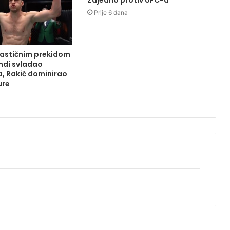
Zajedno protiv UFC-a
Prije 6 dana
tastičnim prekidom
ndi svladao
, Rakić dominirao
ure