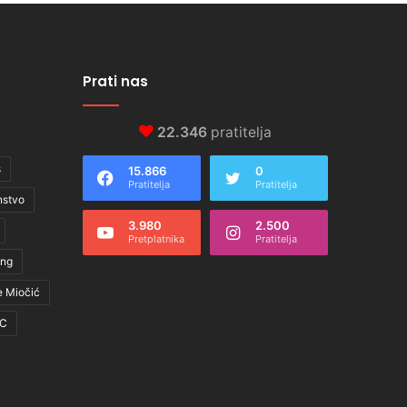
Prati nas
22.346
pratitelja
s
15.866
0
Pratitelja
Pratitelja
nstvo
3.980
2.500
Pretplatnika
Pratitelja
ing
e Miočić
C