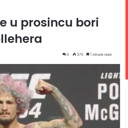
e u prosincu bori
ellehera
0
375
1 minute read