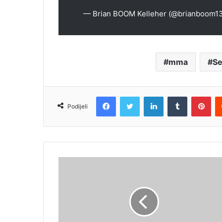
— Brian BOOM Kelleher (@brianboom1
mma
Se
Facebook
Twitter
LinkedIn
Tumblr
Pin
Podijeli