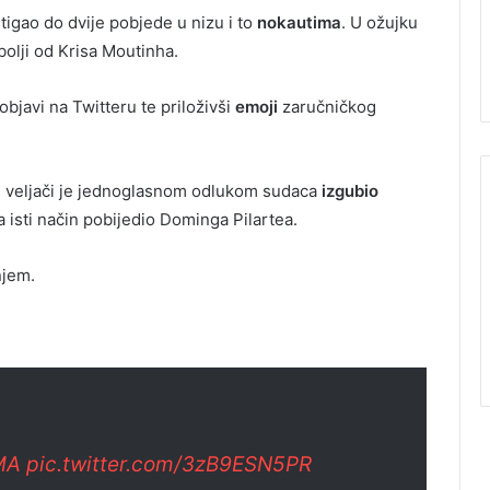
tigao do dvije pobjede u nizu i to
nokautima
. U ožujku
bolji od Krisa Moutinha.
 objavi na Twitteru te priloživši
emoji
zaručničkog
 u veljači je jednoglasnom odlukom sudaca
izgubio
a isti način pobijedio Dominga Pilartea.
jem.
MA
pic.twitter.com/3zB9ESN5PR