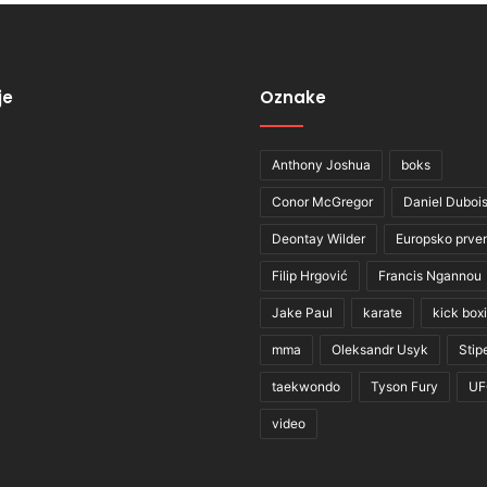
je
Oznake
Anthony Joshua
boks
Conor McGregor
Daniel Duboi
Deontay Wilder
Europsko prve
Filip Hrgović
Francis Ngannou
Jake Paul
karate
kick box
mma
Oleksandr Usyk
Stip
taekwondo
Tyson Fury
UF
video