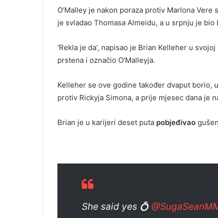
O’Malley je nakon poraza protiv Marlona Vere s
je svladao Thomasa Almeidu, a u srpnju je bio 
‘Rekla je da’, napisao je Brian Kelleher u svojoj
prstena i označio O’Malleyja.
Kelleher se ove godine također dvaput borio,
protiv Rickyja Simona, a prije mjesec dana je n
Brian je u karijeri deset puta
pobjeđivao
gušen
She said yes 💍
@SugaSeanM