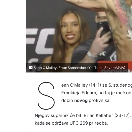
Sean O‘Malley. Foto: Screenshot (YouTube, SevereMMA)
S
ean O’Malley (14-1) se 6. studenog
Frankieja Edgara, no taj je meč o
dobio
novog
protivnika.
Njegov suparnik će biti Brian Kelleher (23-12),
kada se održava UFC 269 priredba.