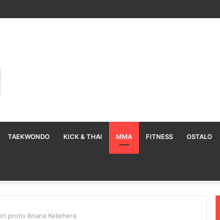
TAEKWONDO
KICK & THAI
MMA
FITNESS
OSTALO
ri protiv Briana Kellehera