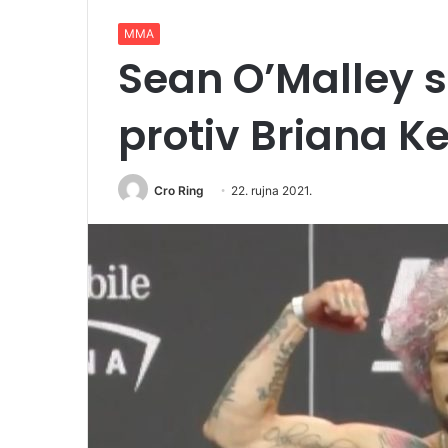
MMA
Sean O’Malley s
protiv Briana K
Cro Ring
22. rujna 2021.