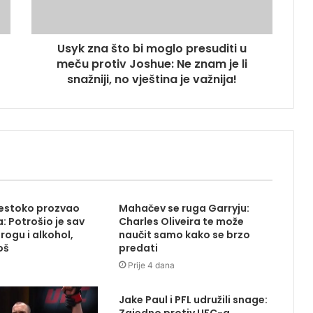
Usyk zna što bi moglo presuditi u
meču protiv Joshue: Ne znam je li
snažniji, no vještina je važnija!
estoko prozvao
Mahačev se ruga Garryju:
 Potrošio je sav
Charles Oliveira te može
rogu i alkohol,
naučit samo kako se brzo
oš
predati
Prije 4 dana
Jake Paul i PFL udružili snage: