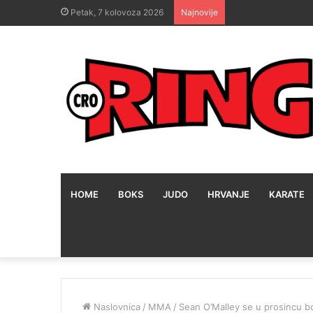
Petak, 7 kolovoza 2026
Najnovije
HOME
BOKS
JUDO
HRVANJE
KARATE
Naslovnica
/
MMA
/
Sean O’Malley se u prosincu bo