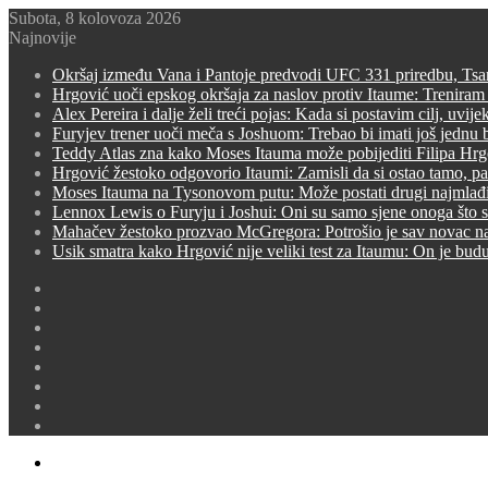
Subota, 8 kolovoza 2026
Najnovije
Okršaj između Vana i Pantoje predvodi UFC 331 priredbu, Tsa
Hrgović uoči epskog okršaja za naslov protiv Itaume: Trenira
Alex Pereira i dalje želi treći pojas: Kada si postavim cilj, uvij
Furyjev trener uoči meča s Joshuom: Trebao bi imati još jednu 
Teddy Atlas zna kako Moses Itauma može pobijediti Filipa Hr
Hrgović žestoko odgovorio Itaumi: Zamisli da si ostao tamo, pa 
Moses Itauma na Tysonovom putu: Može postati drugi najmlađi p
Lennox Lewis o Furyju i Joshui: Oni su samo sjene onoga što su
Mahačev žestoko prozvao McGregora: Potrošio je sav novac na 
Usik smatra kako Hrgović nije veliki test za Itaumu: On je bud
Switch
skin
Sidebar
Random
Article
Prijava
Instagram
YouTube
Twitter
Facebook
Menu