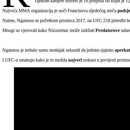
Tijekom karijere izborio je 16 pobjeda od kojih je 1
Najveća MMA organizacija je uoči Francisova sljedećeg meča
podsje
Naime, Ngannou se početkom prosinca 2017. na UFC 218 priredbi b
Mnogi su vjerovali kako Nizozemac može izdržati
Predatorove
udarc
Ngannou je trebalo samo stotinjak sekundi da jednim sjajnim
aperka
I UFC-u smatraju kako je to možda
najveći
nokaut u povijesti prom