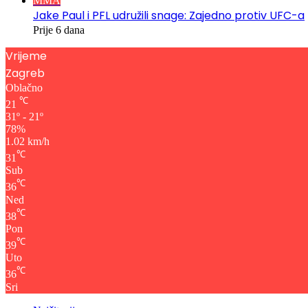
MMA
Jake Paul i PFL udružili snage: Zajedno protiv UFC-a
Prije 6 dana
Vrijeme
Zagreb
Oblačno
℃
21
31º - 21º
78%
1.02 km/h
℃
31
Sub
℃
36
Ned
℃
38
Pon
℃
39
Uto
℃
36
Sri