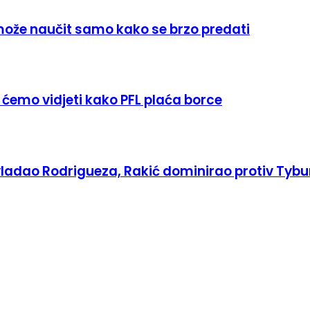
može naučit samo kako se brzo predati
ćemo vidjeti kako PFL plaća borce
ladao Rodrigueza, Rakić dominirao protiv Tybu