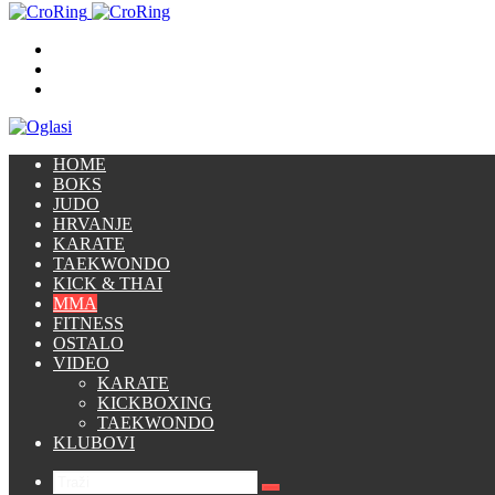
Traži
Switch
skin
Prijava
HOME
BOKS
JUDO
HRVANJE
KARATE
TAEKWONDO
KICK & THAI
MMA
FITNESS
OSTALO
VIDEO
KARATE
KICKBOXING
TAEKWONDO
KLUBOVI
Traži