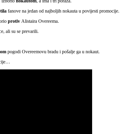
2 izborio
nokautom
, a ima i tri poraza.
tila
fanove na jedan od najboljih nokauta u povijesti promocije.
orio
protiv
Alistaira Overeema.
e, ali su se prevarili.
tom
pogodi Overeemovu bradu i pošalje ga u nokaut.
ocije…