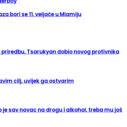
derboy
a bori se 11. veljače u Miamiju
1 priredbu, Tsarukyan dobio novog protivnika
tavim cilj, uvijek ga ostvarim
je sav novac na drogu i alkohol, treba mu još