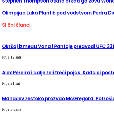
Stephen Thompson otkrio otkad ga zovu Won
mailom
Olimpijac Luka Plantić pod vodstvom Pedra Diaz
Slični članci
Okršaj između Vana i Pantoje predvodi UFC 33
Prije 12 sati
Alex Pereira i dalje želi treći pojas: Kada si pos
Prije 21 sat
Mahačev žestoko prozvao McGregora: Potrošio 
Prije 3 dana