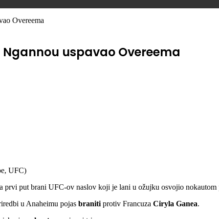
pavao Overeema
 je Ngannou uspavao Overeema
be, UFC)
a prvi put brani UFC-ov naslov koji je lani u ožujku osvojio nokautom 
priredbi u Anaheimu pojas
braniti
protiv Francuza
Ciryla Ganea
.