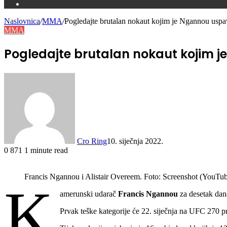
Switch
skin
Naslovnica
/
MMA
/
Pogledajte brutalan nokaut kojim je Ngannou us
MMA
Pogledajte brutalan nokaut kojim
Cro Ring
10. siječnja 2022.
0
871
1 minute read
Francis Ngannou i Alistair Overeem. Foto: Screenshot (YouTu
K
amerunski udarač
Francis Ngannou
za desetak dan
Prvak teške kategorije će 22. siječnja na UFC 270 