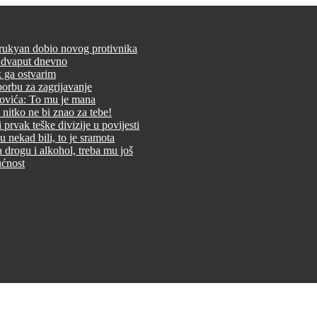
rukyan dobio novog protivnika
m dvaput dnevno
ek ga ostvarim
borbu za zagrijavanje
govića: To mu je mana
nitko ne bi znao za tebe!
rvak teške divizije u povijesti
 nekad bili, to je sramota
drogu i alkohol, treba mu još
ućnost