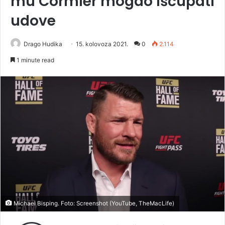
mu Cormier mogao iščupati
udove
Drago Hudika
15. kolovoza 2021.
0
2.114
1 minute read
Michael Bisping. Foto: Screenshot (YouTube, TheMacLife)