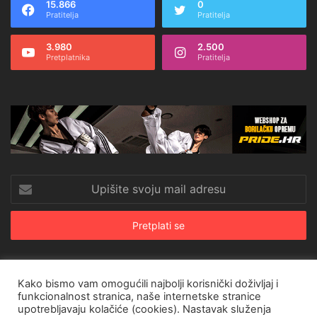
15.866
0
Pratitelja
Pratitelja
3.980
2.500
Pretplatnika
Pratitelja
Upišite
svoju
mail
adresu
Kako bismo vam omogućili najbolji korisnički doživljaj i
© Copyright 2026, All Rights Reserved |
CroRing Magazin
funkcionalnost stranica, naše internetske stranice
upotrebljavaju kolačiće (cookies). Nastavak služenja
Naslovnica
Arhiva
Pravila o privatnosti
Impressum
SHOP