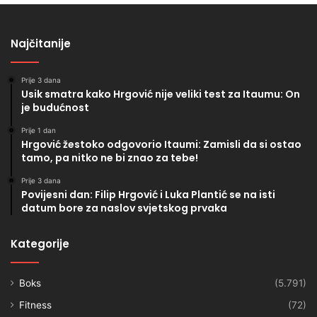
Najčitanije
Prije 3 dana
Usik smatra kako Hrgović nije veliki test za Itaumu: On
je budućnost
Prije 1 dan
Hrgović žestoko odgovorio Itaumi: Zamisli da si ostao
tamo, pa nitko ne bi znao za tebe!
Prije 3 dana
Povijesni dan: Filip Hrgović i Luka Plantić se na isti
datum bore za naslov svjetskog prvaka
Kategorije
Boks
(5.791)
Fitness
(72)