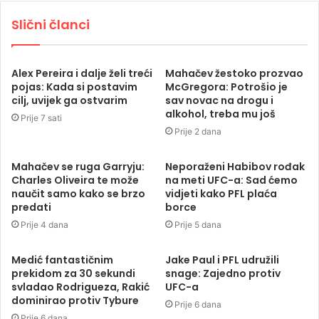
Slični članci
Alex Pereira i dalje želi treći
Mahačev žestoko prozvao
pojas: Kada si postavim
McGregora: Potrošio je
cilj, uvijek ga ostvarim
sav novac na drogu i
alkohol, treba mu još
Prije 7 sati
Prije 2 dana
Mahačev se ruga Garryju:
Neporaženi Habibov rođak
Charles Oliveira te može
na meti UFC-a: Sad ćemo
naučit samo kako se brzo
vidjeti kako PFL plaća
predati
borce
Prije 4 dana
Prije 5 dana
Medić fantastičnim
Jake Paul i PFL udružili
prekidom za 30 sekundi
snage: Zajedno protiv
svladao Rodrigueza, Rakić
UFC-a
dominirao protiv Tybure
Prije 6 dana
Prije 6 dana