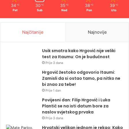
34
30
35
38
39
℃
℃
℃
℃
℃
Pet
Sub
Ned
Pon
Uto
Najčitanije
Najnovije
Usik smatra kako Hrgović nije veliki
test za Itaumu: On je budućnost
Prije 3 dana
Hrgović žestoko odgovorio Itaumi:
Zamisli da si ostao tamo, pa nitko ne
bi znao za tebe!
Prije 1 dan
Povijesni dan: Filip Hrgović i Luka
Plantić se na isti datum bore za
naslov svjetskog prvaka
Prije 3 dana
Hrvatski velikan jednom je rekao: Kako