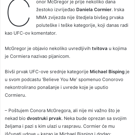
C
onor McGregor je prije nekoliko dana
žestoko izvrijeđao
Daniela Cormier
. Irska
MMA zvijezda nije štedjela bivšeg prvaka
poluteške i teške kategorije, koji danas radi
kao UFC-ov komentator.
McGregor je objavio nekoliko uvredljivih
tvitova
u kojima
je Cormiera nazivao pijanicom.
Bivši prvak UFC-ove srednje kategorije
Michael Bisping
je
u svom podcastu ‘Believe You Me’ spomenuo Conorovo
nekontrolirano ponašanje i uvrede koje je uputio
Cormieru.
– Poštujem Conora McGregora, ali nije mi važno što je
nekad bio
dvostruki prvak
. Neka bude oprezan sa svojim
željama i pazi s kim ulazi u raspravu. Cormier će mu
iščupati udove – kazao je Michael Bisping i dodao: