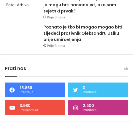
ja mogu biti nacionalist, ako sam
svjetski prvak?
Prije 6 dana
Poznato je tko bi mogao mogao biti
sljedeći protivnik Oleksandru Usiku
prije umirovljenja
Prije 3 dana
Prati nas
15.866
0
Pratitelja
Pratitelja
3.980
2.500
Pretplatnika
Pratitelja