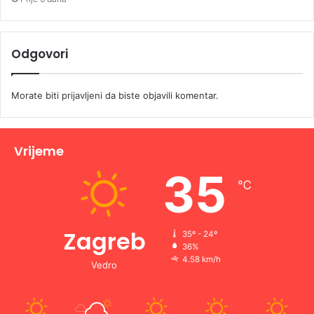
Odgovori
Morate biti
prijavljeni
da biste objavili komentar.
Vrijeme
35
℃
Zagreb
35º - 24º
36%
4.58 km/h
Vedro