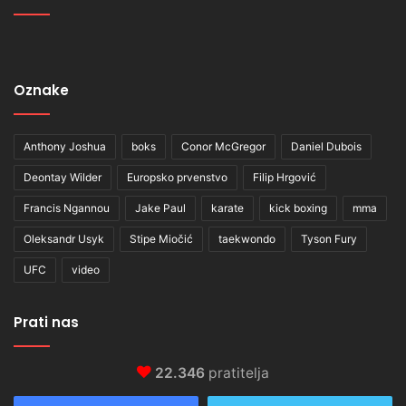
Oznake
Anthony Joshua
boks
Conor McGregor
Daniel Dubois
Deontay Wilder
Europsko prvenstvo
Filip Hrgović
Francis Ngannou
Jake Paul
karate
kick boxing
mma
Oleksandr Usyk
Stipe Miočić
taekwondo
Tyson Fury
UFC
video
Prati nas
22.346
pratitelja