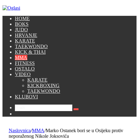
HOME
BOKS
JUDO
HRVANJE
KARATE
TAEKWONDO
KICK & THAI
MMA
FITNESS
OSTALO
VIDEO
KARATE
KICKBOXING
TAEKWONDO
KLUBOVI
Traži
Switch
skin
Naslovnica
/
MMA
/
Marko Ostanek bori se u Osijeku protiv
neporaženog Nikole Joksovića