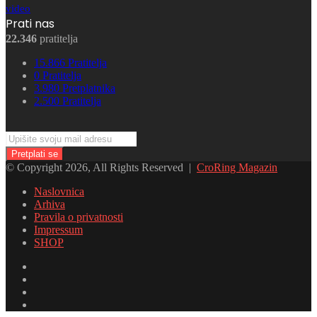
video
Prati nas
22.346
pratitelja
15.866
Pratitelja
0
Pratitelja
3.980
Pretplatnika
2.500
Pratitelja
Upišite
svoju
mail
© Copyright 2026, All Rights Reserved |
CroRing Magazin
adresu
Naslovnica
Arhiva
Pravila o privatnosti
Impressum
SHOP
Facebook
Twitter
YouTube
Instagram