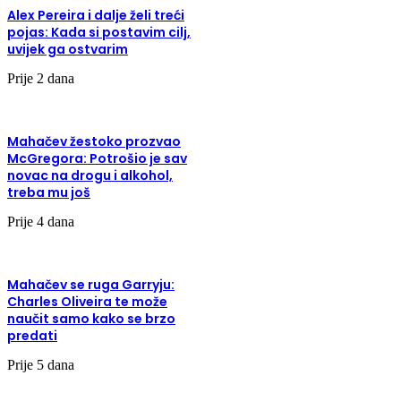
Alex Pereira i dalje želi treći
pojas: Kada si postavim cilj,
uvijek ga ostvarim
Prije 2 dana
Mahačev žestoko prozvao
McGregora: Potrošio je sav
novac na drogu i alkohol,
treba mu još
Prije 4 dana
Mahačev se ruga Garryju:
Charles Oliveira te može
naučit samo kako se brzo
predati
Prije 5 dana