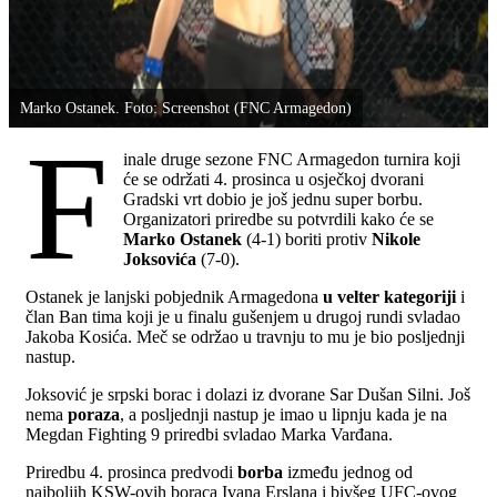
Marko Ostanek. Foto: Screenshot (FNC Armagedon)
F
inale druge sezone FNC Armagedon turnira koji
će se održati 4. prosinca u osječkoj dvorani
Gradski vrt dobio je još jednu super borbu.
Organizatori priredbe su potvrdili kako će se
Marko Ostanek
(4-1) boriti protiv
Nikole
Joksovića
(7-0).
Ostanek je lanjski pobjednik Armagedona
u velter kategoriji
i
član Ban tima koji je u finalu gušenjem u drugoj rundi svladao
Jakoba Kosića. Meč se održao u travnju to mu je bio posljednji
nastup.
Joksović je srpski borac i dolazi iz dvorane Sar Dušan Silni. Još
nema
poraza
, a posljednji nastup je imao u lipnju kada je na
Megdan Fighting 9 priredbi svladao Marka Varđana.
Priredbu 4. prosinca predvodi
borba
između jednog od
najboljih KSW-ovih boraca Ivana Erslana i bivšeg UFC-ovog