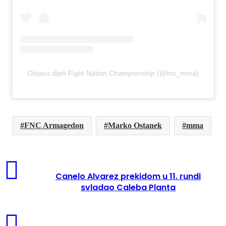
Objavu dijeli Fight Nation Championship (@fnc_mma)
FNC Armagedon
Marko Ostanek
mma
Canelo Alvarez prekidom u 11. rundi
svladao Caleba Planta