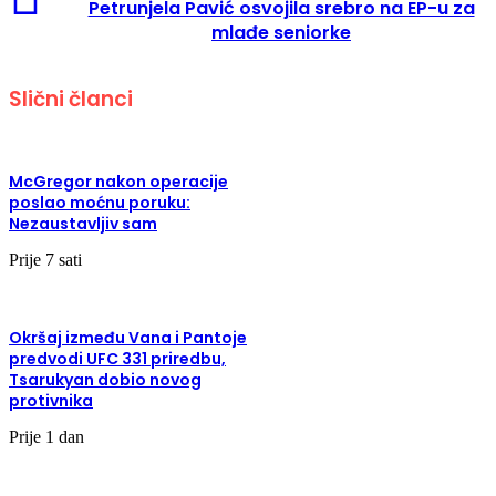
Petrunjela Pavić osvojila srebro na EP-u za
mlađe seniorke
Slični članci
McGregor nakon operacije
poslao moćnu poruku:
Nezaustavljiv sam
Prije 7 sati
Okršaj između Vana i Pantoje
predvodi UFC 331 priredbu,
Tsarukyan dobio novog
protivnika
Prije 1 dan