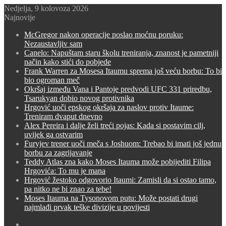
Nedjelja, 9 kolovoza 2026
Najnovije
McGregor nakon operacije poslao moćnu poruku:
Nezaustavljiv sam
Canelo: Napuštam staru školu treniranja, znanost je pametniji
način kako stići do pobjede
Frank Warren za Mosesa Itaumu sprema još veću borbu: To bi
bio ogroman meč
Okršaj između Vana i Pantoje predvodi UFC 331 priredbu,
Tsarukyan dobio novog protivnika
Hrgović uoči epskog okršaja za naslov protiv Itaume:
Treniram dvaput dnevno
Alex Pereira i dalje želi treći pojas: Kada si postavim cilj,
uvijek ga ostvarim
Furyjev trener uoči meča s Joshuom: Trebao bi imati još jednu
borbu za zagrijavanje
Teddy Atlas zna kako Moses Itauma može pobijediti Filipa
Hrgovića: To mu je mana
Hrgović žestoko odgovorio Itaumi: Zamisli da si ostao tamo,
pa nitko ne bi znao za tebe!
Moses Itauma na Tysonovom putu: Može postati drugi
najmlađi prvak teške divizije u povijesti
Switch