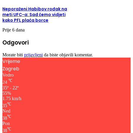
Neporaženi Habibov rođak na
meti UFC-a: Sad ćemo vidjeti
kako PFL plaća borce
Prije 6 dana
Odgovori
Morate biti
prijavljeni
da biste objavili komentar.
Vrijeme
Zagreb
Vedro
℃
24
35º - 22º
55%
1.75 km/h
℃
35
Ned
℃
38
Pon
℃
38