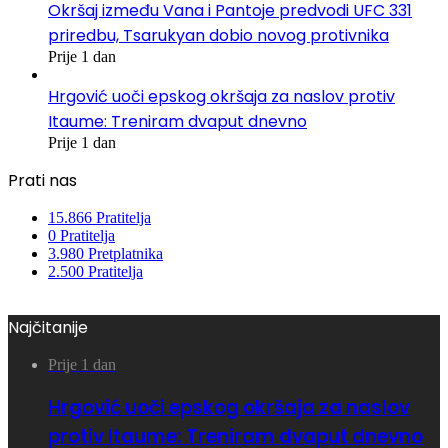
Okršaj između Vana i Pantoje predvodi UFC 331
priredbu, Tsarukyan dobio novog protivnika
Prije 1 dan
Hrgović uoči epskog okršaja za naslov protiv
Itaume: Treniram dvaput dnevno
Prije 1 dan
Prati nas
15.866
Pratitelja
0
Pratitelja
3.980
Pretplatnika
2.500
Pratitelja
Najčitanije
Prije 1 dan
Hrgović uoči epskog okršaja za naslov
protiv Itaume: Treniram dvaput dnevno