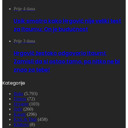
Prije 4 dana
Usik smatra kako Hrgović nije veliki test
za Itaumu: On je budućnost
Prije 3 dana
Hrgović žestoko odgovorio Itaumi:
Zamisli da si ostao tamo, pa nitko ne bi
znao za tebe!
Kategorije
Boks
(5.793)
Fitness
(72)
Hrvanje
(103)
Judo
(260)
Karate
(296)
Kick & Thai
(458)
Klubovi
(8)