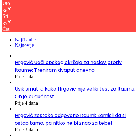
Uto
℃
36
Sri
℃
35
Čet
Najčitanije
Najnovije
Hrgović uoči epskog okršaja za naslov protiv
Itaume: Treniram dvaput dnevno
Prije 1 dan
Usik smatra kako Hrgović nije veliki test za Itaumu:
On je budućnost
Prije 4 dana
Hrgović žestoko odgovorio Itaumi: Zamisli da si
ostao tamo, pa nitko ne bi znao za tebe!
Prije 3 dana