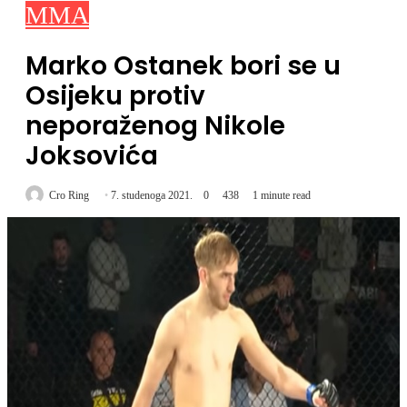
MMA
Marko Ostanek bori se u
Osijeku protiv
neporaženog Nikole
Joksovića
Cro Ring
7. studenoga 2021.
0
438
1 minute read