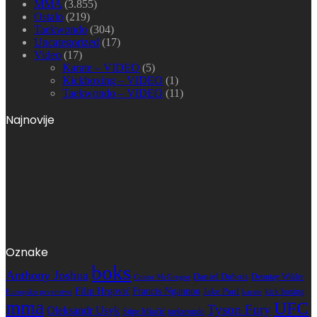
MMA
(3.855)
Ostalo
(219)
Taekwondo
(304)
Uncategorized
(17)
Video
(17)
Karate – VIDEO
(5)
Kickboxing – VIDEO
(1)
Taekwondo – VIDEO
(11)
Najnovije
Oznake
boks
Anthony Joshua
Daniel Dubois
Deontay Wilder
Conor McGregor
Filip Hrgović
Francis Ngannou
Jake Paul
kick boxing
karate
Europsko prvenstvo
mma
UFC
Tyson Fury
Oleksandr Usyk
Stipe Miočić
taekwondo