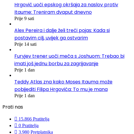
Hrgović uoči epskog okršaja za naslov protiv
Itaume: Treniram dvaput dnevno
Prije 9 sati
Alex Pereira i dalje želi treći pojas: Kada si
postavim cilj, uvijek ga ostvarim
Prije 14 sati
Furyjev trener uoči meča s Joshuom: Trebao bi
imati još jednu borbu za zagrijavanje
Prije 1 dan
Teddy Atlas zna kako Moses Itauma može
pobijediti Filipa Hrgovića: To mu je mana
Prije 1 dan
Prati nas
15.866
Pratitelja
0
Pratitelja
3.980
Pretplatnika