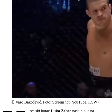
Vaso Bakočević. Foto: Screenshot (YouTube, KSW)
rvatski borac
Luka Zebec
nastupio je na