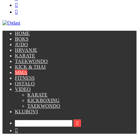
Switch
skin
Prijava
HOME
BOKS
JUDO
HRVANJE
KARATE
TAEKWONDO
KICK & THAI
MMA
FITNESS
OSTALO
VIDEO
KARATE
KICKBOXING
TAEKWONDO
KLUBOVI
Traži
Switch
skin