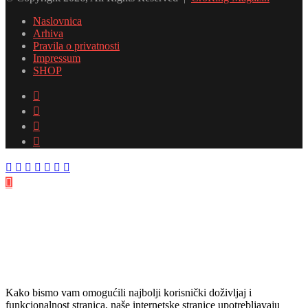
adresu
Naslovnica
Arhiva
Pravila o privatnosti
Impressum
SHOP
Facebook
Twitter
YouTube
Instagram
Facebook
Twitter
Messenger
Messenger
WhatsApp
Telegram
Viber
Back
to
top
button
Kako bismo vam omogućili najbolji korisnički doživljaj i
funkcionalnost stranica, naše internetske stranice upotrebljavaju