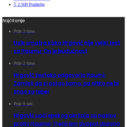
2.500
Pratitelja
Najčitanije
Prije 3 dana
Usik smatra kako Hrgović nije veliki test
za Itaumu: On je budućnost
Prije 2 dana
Hrgović žestoko odgovorio Itaumi:
Zamisli da si ostao tamo, pa nitko ne bi
znao za tebe!
Prije 9 sati
Hrgović uoči epskog okršaja za naslov
protiv Itaume: Treniram dvaput dnevno