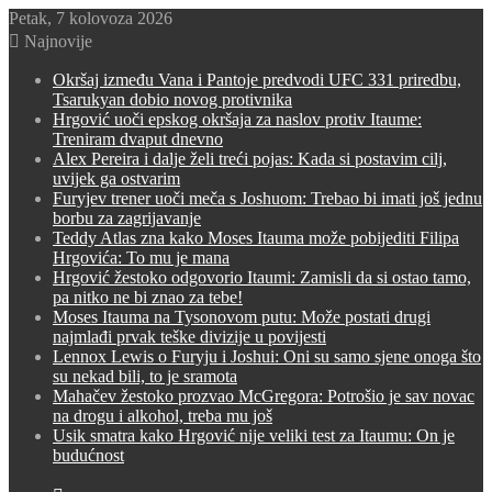
Petak, 7 kolovoza 2026
Najnovije
Okršaj između Vana i Pantoje predvodi UFC 331 priredbu,
Tsarukyan dobio novog protivnika
Hrgović uoči epskog okršaja za naslov protiv Itaume:
Treniram dvaput dnevno
Alex Pereira i dalje želi treći pojas: Kada si postavim cilj,
uvijek ga ostvarim
Furyjev trener uoči meča s Joshuom: Trebao bi imati još jednu
borbu za zagrijavanje
Teddy Atlas zna kako Moses Itauma može pobijediti Filipa
Hrgovića: To mu je mana
Hrgović žestoko odgovorio Itaumi: Zamisli da si ostao tamo,
pa nitko ne bi znao za tebe!
Moses Itauma na Tysonovom putu: Može postati drugi
najmlađi prvak teške divizije u povijesti
Lennox Lewis o Furyju i Joshui: Oni su samo sjene onoga što
su nekad bili, to je sramota
Mahačev žestoko prozvao McGregora: Potrošio je sav novac
na drogu i alkohol, treba mu još
Usik smatra kako Hrgović nije veliki test za Itaumu: On je
budućnost
Switch