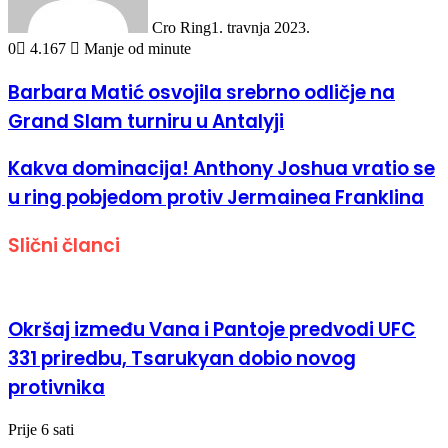
Cro Ring
1. travnja 2023.
0
4.167
Manje od minute
Barbara Matić osvojila srebrno odličje na
Grand Slam turniru u Antalyji
Kakva dominacija! Anthony Joshua vratio se
u ring pobjedom protiv Jermainea Franklina
Slični članci
Okršaj između Vana i Pantoje predvodi UFC
331 priredbu, Tsarukyan dobio novog
protivnika
Prije 6 sati