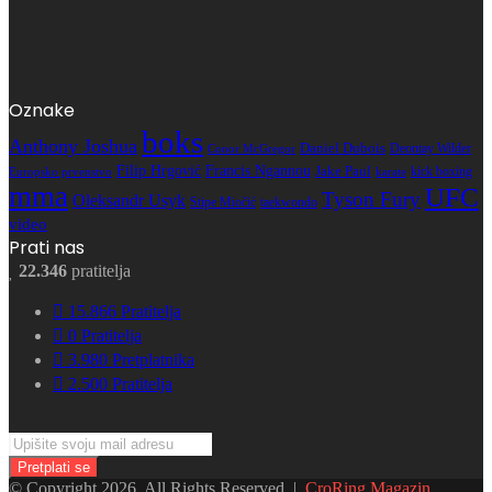
Oznake
boks
Anthony Joshua
Daniel Dubois
Deontay Wilder
Conor McGregor
Filip Hrgović
Francis Ngannou
Jake Paul
kick boxing
karate
Europsko prvenstvo
mma
UFC
Tyson Fury
Oleksandr Usyk
Stipe Miočić
taekwondo
video
Prati nas
22.346
pratitelja
15.866
Pratitelja
0
Pratitelja
3.980
Pretplatnika
2.500
Pratitelja
Upišite
svoju
mail
© Copyright 2026, All Rights Reserved |
CroRing Magazin