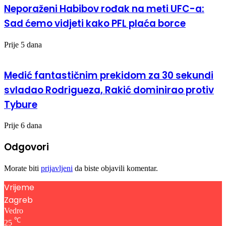
Neporaženi Habibov rođak na meti UFC-a:
Sad ćemo vidjeti kako PFL plaća borce
Prije 5 dana
Medić fantastičnim prekidom za 30 sekundi
svladao Rodrigueza, Rakić dominirao protiv
Tybure
Prije 6 dana
Odgovori
Morate biti
prijavljeni
da biste objavili komentar.
Vrijeme
Zagreb
Vedro
℃
25