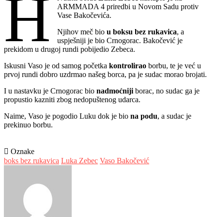
H
ARMMADA 4 priredbi u Novom Sadu protiv
Vase Bakočevića.
Njihov meč bio
u boksu bez rukavica
, a
uspješniji je bio Crnogorac. Bakočević je
prekidom u drugoj rundi pobijedio Zebeca.
Iskusni Vaso je od samog početka
kontrolirao
borbu, te je već u
prvoj rundi dobro uzdrmao našeg borca, pa je sudac morao brojati.
I u nastavku je Crnogorac bio
nadmoćniji
borac, no sudac ga je
propustio kazniti zbog nedopuštenog udarca.
Naime, Vaso je pogodio Luku dok je bio
na podu
, a sudac je
prekinuo borbu.
Oznake
boks bez rukavica
Luka Zebec
Vaso Bakočević