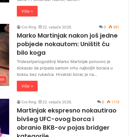
Više »
Cro Ring
22. veljače 2026.
0
981
Marko Martinjak nakon još jedne
pobjede nokautom: Uništit ću
bilo koga
Tridesetpetogodišnji Marko Martinjak ponovno je
dokazao da pripada samom vrhu najboljih boraca u
boksu bez rukavica. Hrvatski borac je na…
MA
Više »
Cro Ring
22. veljače 2026.
0
1.119
Martinjak ekspresno nokautirao
bivšeg UFC-ovog borca i
obranio BKB-ov pojas bridger
kategorije