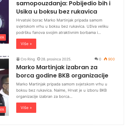
samopouzdanja: Pobijedio bih i
Usika u boksu bez rukavica
Hrvatski borac Marko Martinjak pripada samom
svjetskom vrhu u boksu bez rukavica. Uživa veliku
podršku fanova svojim atraktivnim borbama i…
MA
Više »
Cro Ring
28. prosinca 2025.
0
900
Marko Martinjak izabran za
borca godine BKB organizacije
Marko Martinjak pripada samom svjetskom vrhu u
boksu bez rukavica. Naime, Hrvat je u izboru BKB
organizacije izabran za borca…
Više »
MA