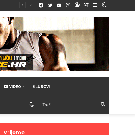
Facebook
Twitter
YouTube
Instagram
Prijava
Random
Sidebar
Switch
Article
skin
VIDEO
KLUBOVI
Switch
Traži
skin
Vrijeme