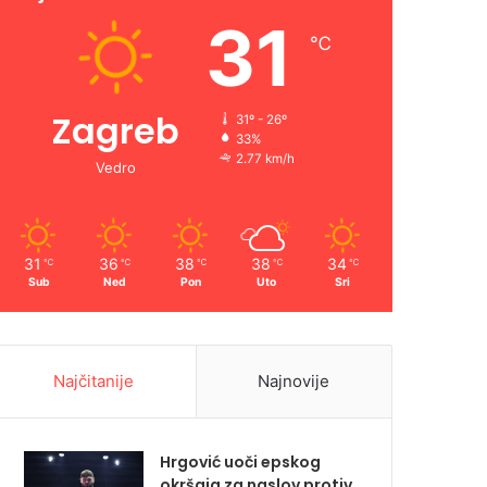
31
℃
Zagreb
31º - 26º
33%
2.77 km/h
Vedro
31
36
38
38
34
℃
℃
℃
℃
℃
Sub
Ned
Pon
Uto
Sri
Najčitanije
Najnovije
Hrgović uoči epskog
okršaja za naslov protiv