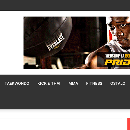
staru školu treniranja, znanost je pametniji način kako stići do pobjede
TAEKWONDO
KICK & THAI
MMA
FITNESS
OSTALO