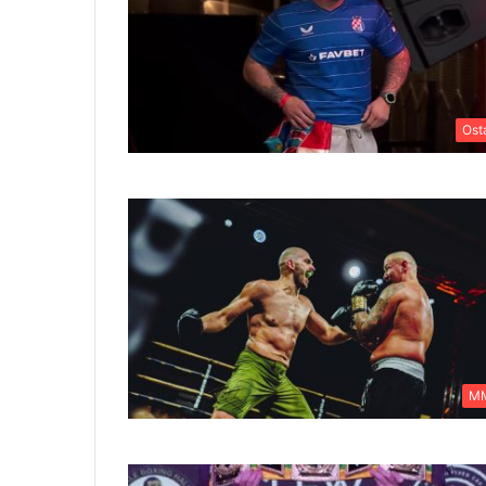
Ost
M