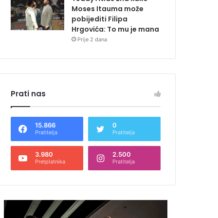
Moses Itauma može
pobijediti Filipa
Hrgovića: To mu je mana
Prije 2 dana
Prati nas
15.866
0
Pratitelja
Pratitelja
3.980
2.500
Pretplatnika
Pratitelja