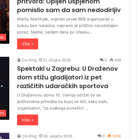
pritvora: Opijen uspjehom
pomislio sam da sam nedodirljiv
Marko Martinjak, svjetski prvak BKB organizacije u
boksu bez rukavica, napravio je prilično neuobičajen
potez. Naime, sedam dana po izlasku…
alo
Više »
Cro Ring
21. ožujka 2026.
0
499
Spektakl u Zagrebu: U Draženov
dom stižu gladijatori iz pet
različitih udaračkih sportova
U Draženovu domu 10. travnja održat će se
jedinstvena priredba na kojoj će biti, kako kažu
organizatori, “za svakoga ponešto”.…
MA
Više »
Cro Ring
26. veljače 2026.
0
1.674