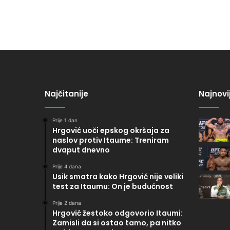
Najčitanije
Najnovi
Prije 1 dan
Hrgović uoči epskog okršaja za
naslov protiv Itaume: Treniram
dvaput dnevno
Prije 4 dana
Usik smatra kako Hrgović nije veliki
test za Itaumu: On je budućnost
Prije 2 dana
Hrgović žestoko odgovorio Itaumi:
Zamisli da si ostao tamo, pa nitko