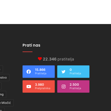
Prati nas
22.346
pratitelja
s
15.866
0
Pratitelja
Pratitelja
nstvo
3.980
2.500
Pretplatnika
Pratitelja
ing
e Miočić