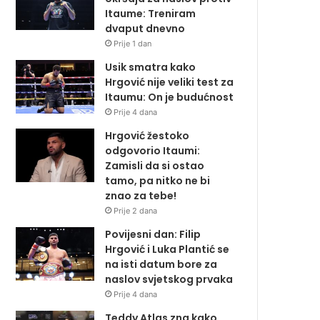
Itaume: Treniram
dvaput dnevno
Prije 1 dan
Usik smatra kako
Hrgović nije veliki test za
Itaumu: On je budućnost
Prije 4 dana
Hrgović žestoko
odgovorio Itaumi:
Zamisli da si ostao
tamo, pa nitko ne bi
znao za tebe!
Prije 2 dana
Povijesni dan: Filip
Hrgović i Luka Plantić se
na isti datum bore za
naslov svjetskog prvaka
Prije 4 dana
Teddy Atlas zna kako