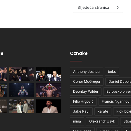
Slijedeća stranica
je
Oznake
Anthony Joshua
boks
Conor McGregor
Daniel Duboi
Deontay Wilder
Europsko prve
Filip Hrgović
Francis Ngannou
Jake Paul
karate
kick box
mma
Oleksandr Usyk
Stip