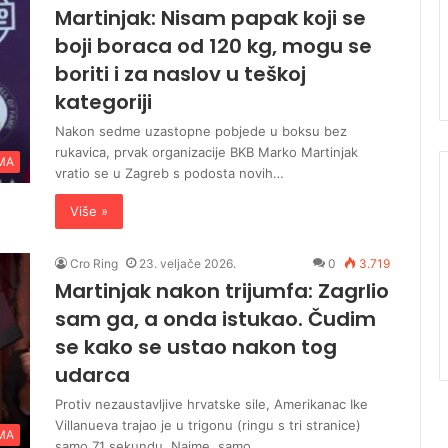
Martinjak: Nisam papak koji se
boji boraca od 120 kg, mogu se
boriti i za naslov u teškoj
kategoriji
Nakon sedme uzastopne pobjede u boksu bez
rukavica, prvak organizacije BKB Marko Martinjak
MA
vratio se u Zagreb s podosta novih…
Više »
Cro Ring
23. veljače 2026.
0
3.719
Martinjak nakon trijumfa: Zagrlio
sam ga, a onda istukao. Čudim
se kako se ustao nakon tog
udarca
Protiv nezaustavljive hrvatske sile, Amerikanac Ike
Villanueva trajao je u trigonu (ringu s tri stranice)
MA
samo 71 sekundu. Naime, samo…