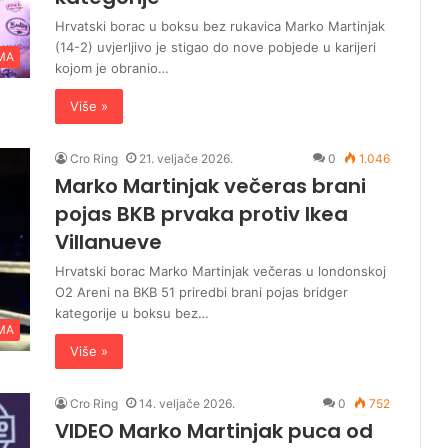
Hrvatski borac u boksu bez rukavica Marko Martinjak
(14-2) uvjerljivo je stigao do nove pobjede u karijeri
MA
kojom je obranio…
Više »
Cro Ring
21. veljače 2026.
0
1.046
Marko Martinjak večeras brani
pojas BKB prvaka protiv Ikea
Villanueve
Hrvatski borac Marko Martinjak večeras u londonskoj
O2 Areni na BKB 51 priredbi brani pojas bridger
kategorije u boksu bez…
MA
Više »
Cro Ring
14. veljače 2026.
0
752
VIDEO Marko Martinjak puca od