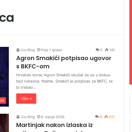
ica
Cro Ring
Prije 1 tjedan
0
191
Agron Smakići potpisao ugovor
s BKFC-om
Hrvatski borac Agron Smakići okušat će se u boksu
bez rukavica. Naime, Smakići je potpisao za BKFC, te
bi trebao…
Više »
MA
Cro Ring
9. srpnja 2026.
0
531
Martinjak nakon izlaska iz