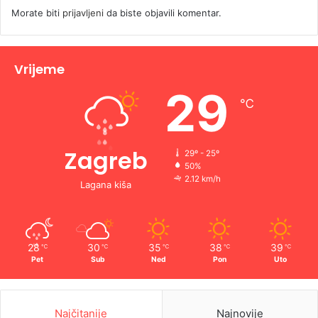
Morate biti
prijavljeni
da biste objavili komentar.
Vrijeme
29
℃
Zagreb
29º - 25º
50%
2.12 km/h
Lagana kiša
28
30
35
38
39
℃
℃
℃
℃
℃
Pet
Sub
Ned
Pon
Uto
Najčitanije
Najnovije