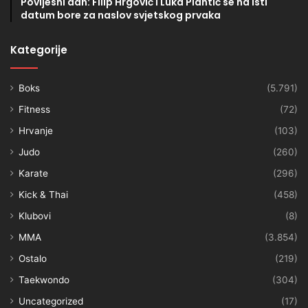
Povijesni dan: Filip Hrgović i Luka Plantić se na isti
datum bore za naslov svjetskog prvaka
Kategorije
Boks
(5.791)
Fitness
(72)
Hrvanje
(103)
Judo
(260)
Karate
(296)
Kick & Thai
(458)
Klubovi
(8)
MMA
(3.854)
Ostalo
(219)
Taekwondo
(304)
Uncategorized
(17)