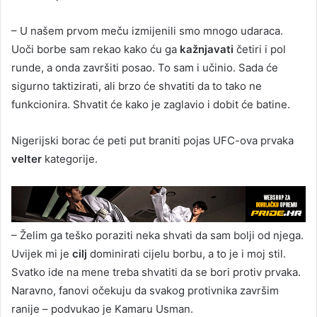
– U našem prvom meču izmijenili smo mnogo udaraca.
Uoči borbe sam rekao kako ću ga
kažnjavati
četiri i pol
runde, a onda završiti posao. To sam i učinio. Sada će
sigurno taktizirati, ali brzo će shvatiti da to tako ne
funkcionira. Shvatit će kako je zaglavio i dobit će batine.
Nigerijski borac će peti put braniti pojas UFC-ova prvaka
velter
kategorije.
– Želim ga teško poraziti neka shvati da sam bolji od njega.
Uvijek mi je
cilj
dominirati cijelu borbu, a to je i moj stil.
Svatko ide na mene treba shvatiti da se bori protiv prvaka.
Naravno, fanovi očekuju da svakog protivnika završim
ranije – podvukao je Kamaru Usman.