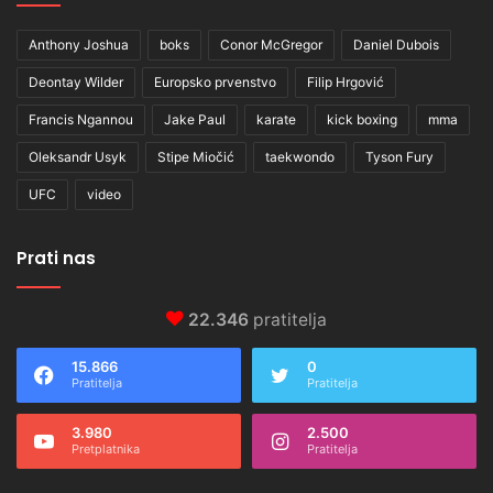
Anthony Joshua
boks
Conor McGregor
Daniel Dubois
Deontay Wilder
Europsko prvenstvo
Filip Hrgović
Francis Ngannou
Jake Paul
karate
kick boxing
mma
Oleksandr Usyk
Stipe Miočić
taekwondo
Tyson Fury
UFC
video
Prati nas
22.346
pratitelja
15.866
0
Pratitelja
Pratitelja
3.980
2.500
Pretplatnika
Pratitelja