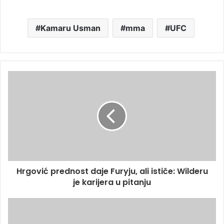
Kamaru Usman
mma
UFC
Hrgović prednost daje Furyju, ali ističe: Wilderu
je karijera u pitanju