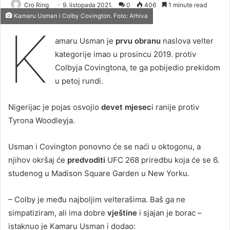
Cro Ring
9. listopada 2021.
0
406
1 minute read
Kamaru Usman i Colby Covington. Foto: Arhiva
K
amaru Usman je
prvu obranu
naslova velter
kategorije imao u prosincu 2019. protiv
Colbyja Covingtona, te ga pobijedio prekidom
u petoj rundi.
Nigerijac je pojas osvojio
devet mjesec
i ranije protiv
Tyrona Woodleyja.
Usman i Covington ponovno će se naći u oktogonu, a
njihov okršaj će
predvoditi
UFC 268 priredbu koja će se 6.
studenog u Madison Square Garden u New Yorku.
– Colby je među najboljim velterašima. Baš ga ne
simpatiziram, ali ima dobre
vještine
i sjajan je borac –
istaknuo je Kamaru Usman i dodao: