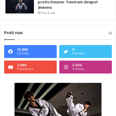
protiv Itaume: Treniram dvaput
dnevno
Prije 6 sati
Prati nas
15.866
0
Pratitelja
Pratitelja
3.980
2.500
Pretplatnika
Pratitelja