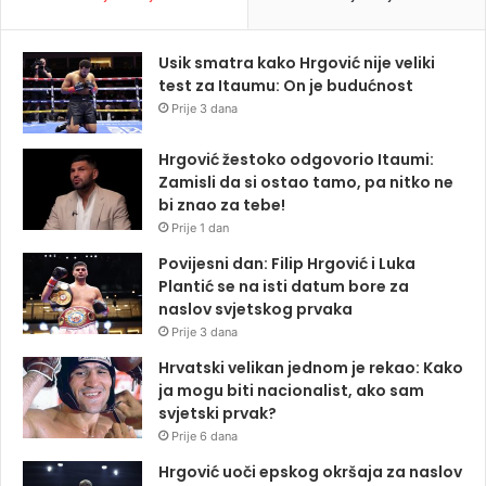
Usik smatra kako Hrgović nije veliki
test za Itaumu: On je budućnost
Prije 3 dana
Hrgović žestoko odgovorio Itaumi:
Zamisli da si ostao tamo, pa nitko ne
bi znao za tebe!
Prije 1 dan
Povijesni dan: Filip Hrgović i Luka
Plantić se na isti datum bore za
naslov svjetskog prvaka
Prije 3 dana
Hrvatski velikan jednom je rekao: Kako
ja mogu biti nacionalist, ako sam
svjetski prvak?
Prije 6 dana
Hrgović uoči epskog okršaja za naslov