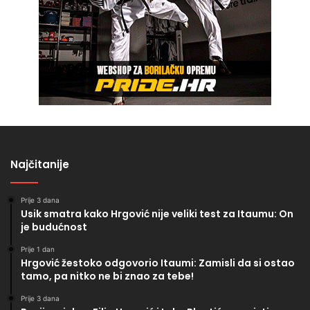
Najčitanije
Prije 3 dana
Usik smatra kako Hrgović nije veliki test za Itaumu: On
je budućnost
Prije 1 dan
Hrgović žestoko odgovorio Itaumi: Zamisli da si ostao
tamo, pa nitko ne bi znao za tebe!
Prije 3 dana