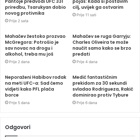
Pantoje predvodi UFC 331
pojas: Kada si postavim
priredbu, Tsarukyan dobio
cilj, uvijek ga ostvarim
novog protivnika
Prije 11 sati
Prije 2 sata
Mahačev žestoko prozvao
Mahačev se ruga Garryju:
McGregora: Potrošio je
Charles Oliveira te može
sav novac na drogu i
naučit samo kako se brzo
alkohol, treba mu još
predati
Prije 2 dana
Prije 4 dana
Neporaženi Habibov rođak
Medić fantastičnim
na meti UFC-a: Sad ćemo
prekidom za 30 sekundi
vidjeti kako PFL plaća
svladao Rodrigueza, Rakić
borce
dominirao protiv Tybure
Prije 5 dana
Prije 6 dana
Odgovori