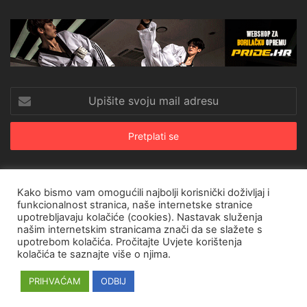
Upišite
svoju
mail
adresu
Kako bismo vam omogućili najbolji korisnički doživljaj i
© Copyright 2026, All Rights Reserved |
CroRing Magazin
funkcionalnost stranica, naše internetske stranice
upotrebljavaju kolačiće (cookies). Nastavak služenja
Naslovnica
Arhiva
Pravila o privatnosti
Impressum
SHOP
našim internetskim stranicama znači da se slažete s
upotrebom kolačića. Pročitajte
Uvjete korištenja
Facebook
Twitter
YouTube
Instagram
kolačića
te saznajte više o njima.
PRIHVAĆAM
ODBIJ