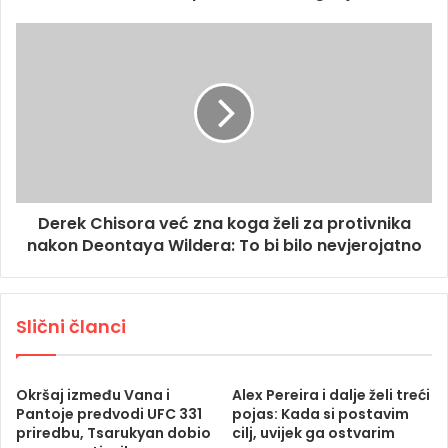
Derek Chisora ​​već zna koga želi za protivnika
nakon Deontaya Wildera: To bi bilo nevjerojatno
Slični članci
Okršaj između Vana i
Alex Pereira i dalje želi treći
Pantoje predvodi UFC 331
pojas: Kada si postavim
priredbu, Tsarukyan dobio
cilj, uvijek ga ostvarim