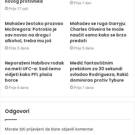
novog protivnika
Prije 1 dan
Prije 17 sati
Mahačev žestoko prozvao
Mahačev se ruga Garryju:
McGregora: Potrošio je
Charles Oliveira te može
sav novac na drogu i
naučit samo kako se brzo
alkohol, treba mu još
predati
Prije 3 dana
Prije 5 dana
Neporaženi Habibov rođak
Medić fantastičnim
na meti UFC-a: Sad ćemo
prekidom za 30 sekundi
vidjeti kako PFL plaća
svladao Rodrigueza, Rakić
borce
dominirao protiv Tybure
Prije 6 dana
Prije 7 dana
Odgovori
Morate biti
prijavljeni
da biste objavili komentar.