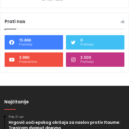
Prati nas
15.866
0
Pratitelja
Pratitelja
3.980
2.500
Pretplatnika
Pratitelja
Najčitanije
Prije 21 sat
Hrgović uoči epskog okršaja za naslov protiv Itaume:
Treniram dvaput dnevno