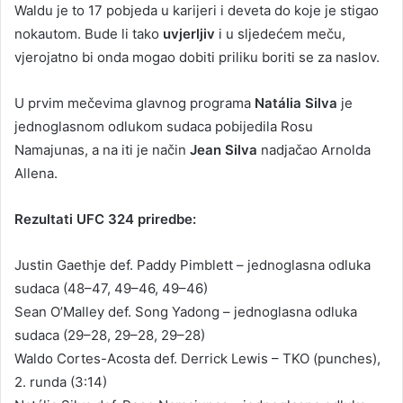
Waldu je to 17 pobjeda u karijeri i deveta do koje je stigao
nokautom. Bude li tako
uvjerljiv
i u sljedećem meču,
vjerojatno bi onda mogao dobiti priliku boriti se za naslov.
U prvim mečevima glavnog programa
Natália Silva
je
jednoglasnom odlukom sudaca pobijedila Rosu
Namajunas, a na iti je način
Jean Silva
nadjačao Arnolda
Allena.
Rezultati UFC 324 priredbe:
Justin Gaethje def. Paddy Pimblett – jednoglasna odluka
sudaca (48–47, 49–46, 49–46)
Sean O’Malley def. Song Yadong – jednoglasna odluka
sudaca (29–28, 29–28, 29–28)
Waldo Cortes-Acosta def. Derrick Lewis – TKO (punches),
2. runda (3:14)