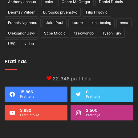
Anthony Joshua
boks
Conor McGregor
Daniel Dubois
Deontay Wilder
Europsko prvenstvo
Filip Hrgović
Francis Ngannou
Jake Paul
karate
kick boxing
mma
Oleksandr Usyk
Stipe Miočić
taekwondo
Tyson Fury
UFC
video
Prati nas
22.346
pratitelja
15.866
0
Pratitelja
Pratitelja
3.980
2.500
Pretplatnika
Pratitelja