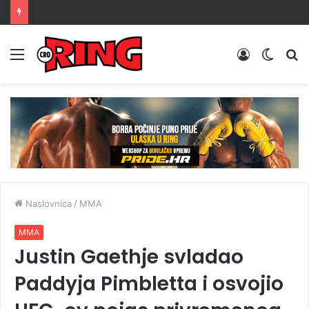
Menu
Prijava
Switch
Tr
skin
Naslovnica
/
MMA
MMA
Justin Gaethje svladao
Paddyja Pimbletta i osvojio