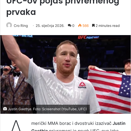
UFC-ov pojas privremenog
prvaka
Cro Ring
25. siječnja 2026.
0
566
2 minutes read
Justin Gaethje. Foto: Screenshot (YouTube, UFC)
merički MMA borac i dvostruki izazivač
Justin
Gaethje
privremeni je prvak UFC-ove lake