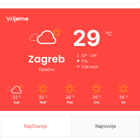
Vrijeme
29
℃
Zagreb
32º - 26º
51%
3.56 km/h
Oblačno
32
35
38
39
36
℃
℃
℃
℃
℃
Sub
Ned
Pon
Uto
Sri
Najčitanije
Najnovije