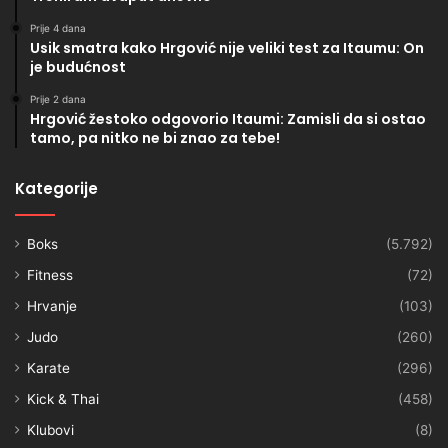
Prije 4 dana
Usik smatra kako Hrgović nije veliki test za Itaumu: On
je budućnost
Prije 2 dana
Hrgović žestoko odgovorio Itaumi: Zamisli da si ostao
tamo, pa nitko ne bi znao za tebe!
Kategorije
Boks
(5.792)
Fitness
(72)
Hrvanje
(103)
Judo
(260)
Karate
(296)
Kick & Thai
(458)
Klubovi
(8)