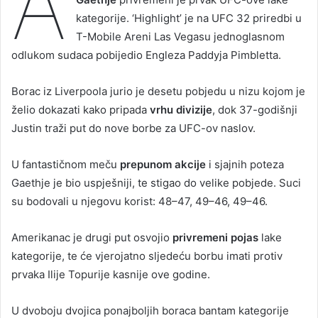
A
kategorije. ‘Highlight’ je na UFC 32 priredbi u
T-Mobile Areni Las Vegasu jednoglasnom
odlukom sudaca pobijedio Engleza Paddyja Pimbletta.
Borac iz Liverpoola jurio je desetu pobjedu u nizu kojom je
želio dokazati kako pripada
vrhu divizije
, dok 37-godišnji
Justin traži put do nove borbe za UFC-ov naslov.
U fantastičnom meču
prepunom akcije
i sjajnih poteza
Gaethje je bio uspješniji, te stigao do velike pobjede. Suci
su bodovali u njegovu korist: 48–47, 49–46, 49–46.
Amerikanac je drugi put osvojio
privremeni pojas
lake
kategorije, te će vjerojatno sljedeću borbu imati protiv
prvaka Ilije Topurije kasnije ove godine.
U dvoboju dvojica ponajboljih boraca bantam kategorije