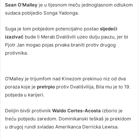
Sean O’Malley
je u tijesnom meču jednoglasnom odlukom
sudaca pobijedio Songa Yadonga.
Suga je tom pobjedom potencijalno postao
sljedeći
izazivač
bude li Merab Dvališvili uzeo dulju pauzu, jer bi
Pjotr Jan mogao pojas prvaka braniti protiv drugog
protivnika.
O’Malley je trijumfom nad Kinezom prekinuo niz od dva
poraza koje je
pretrpio
protiv Dvališvilija, Bila mu je to 19.
pobjeda u karijeri.
Delijin bivši protivnik
Waldo Cortes-Acosta
izborio je
treću pobjedu zaredom. Dominikanski teškaš je prekidom
u drugoj rundi svladao Amerikanca Derricka Lewisa.