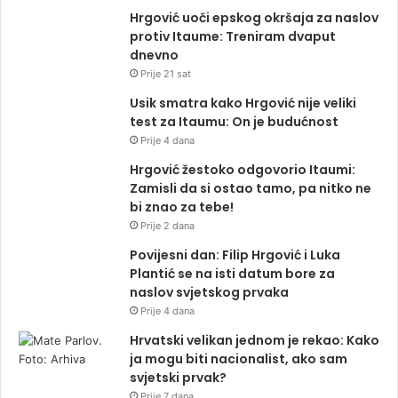
Hrgović uoči epskog okršaja za naslov
protiv Itaume: Treniram dvaput
dnevno
Prije 21 sat
Usik smatra kako Hrgović nije veliki
test za Itaumu: On je budućnost
Prije 4 dana
Hrgović žestoko odgovorio Itaumi:
Zamisli da si ostao tamo, pa nitko ne
bi znao za tebe!
Prije 2 dana
Povijesni dan: Filip Hrgović i Luka
Plantić se na isti datum bore za
naslov svjetskog prvaka
Prije 4 dana
Hrvatski velikan jednom je rekao: Kako
ja mogu biti nacionalist, ako sam
svjetski prvak?
Prije 7 dana