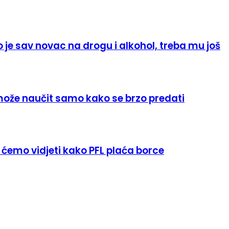
je sav novac na drogu i alkohol, treba mu još
može naučit samo kako se brzo predati
ćemo vidjeti kako PFL plaća borce