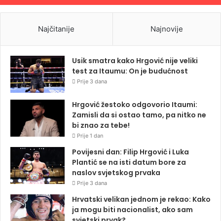
Najčitanije
Najnovije
Usik smatra kako Hrgović nije veliki
test za Itaumu: On je budućnost
Prije 3 dana
Hrgović žestoko odgovorio Itaumi:
Zamisli da si ostao tamo, pa nitko ne
bi znao za tebe!
Prije 1 dan
Povijesni dan: Filip Hrgović i Luka
Plantić se na isti datum bore za
naslov svjetskog prvaka
Prije 3 dana
Hrvatski velikan jednom je rekao: Kako
ja mogu biti nacionalist, ako sam
svjetski prvak?