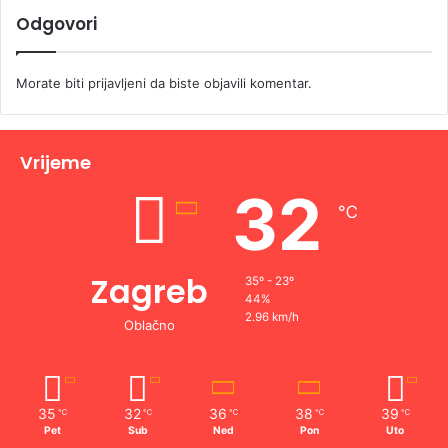
Odgovori
Morate biti
prijavljeni
da biste objavili komentar.
Vrijeme
32
℃
Zagreb
35º - 23º
44%
2.96 km/h
Oblačno
35
32
36
38
39
℃
℃
℃
℃
℃
Pet
Sub
Ned
Pon
Uto