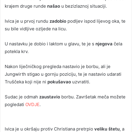
krajem druge runde
našao
u bezizlaznoj situaciji.
Ivica je u prvoj rundu
zadobio
podljev ispod lijevog oka, te
su bile vidljive ozljede na licu.
U nastavku je dobio i laktom u glavu, te je s
njegova
čela
potekla krv.
Nakon liječničkog pregleda nastavio je borbu, ali je
Jungwirth stigao u gornju poziciju, te je nastavio udarati
Truščeka koji nije ni
pokušavao
uzvratiti.
Sudac je odmah
zaustavio
borbu. Završetak meča možete
pogledati
OVDJE
.
Ivica je u okršaju protiv Christiana pretrpio
veliku štetu
, a