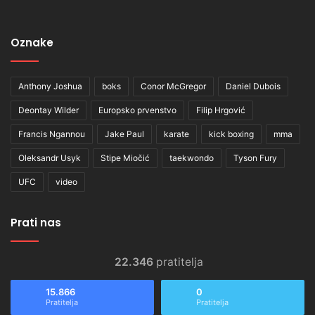
Oznake
Anthony Joshua
boks
Conor McGregor
Daniel Dubois
Deontay Wilder
Europsko prvenstvo
Filip Hrgović
Francis Ngannou
Jake Paul
karate
kick boxing
mma
Oleksandr Usyk
Stipe Miočić
taekwondo
Tyson Fury
UFC
video
Prati nas
22.346
pratitelja
15.866
0
Pratitelja
Pratitelja