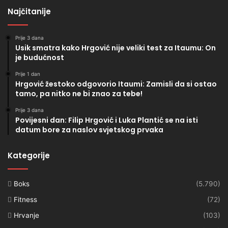
Najčitanije
Prije 3 dana
Usik smatra kako Hrgović nije veliki test za Itaumu: On
je budućnost
Prije 1 dan
Hrgović žestoko odgovorio Itaumi: Zamisli da si ostao
tamo, pa nitko ne bi znao za tebe!
Prije 3 dana
Povijesni dan: Filip Hrgović i Luka Plantić se na isti
datum bore za naslov svjetskog prvaka
Kategorije
Boks
(5.790)
Fitness
(72)
Hrvanje
(103)