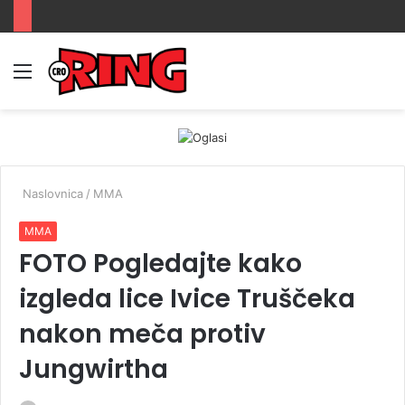
Menu
Prijava
Switch
Tr
skin
Naslovnica
/
MMA
MMA
FOTO Pogledajte kako
izgleda lice Ivice Truščeka
nakon meča protiv
Jungwirtha