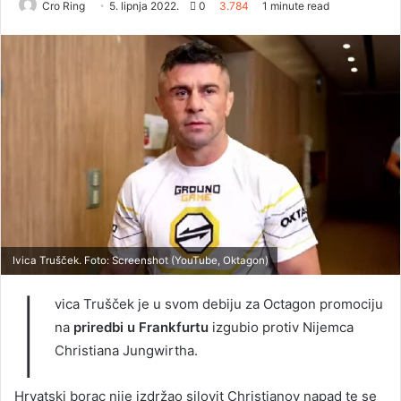
Cro Ring
5. lipnja 2022.
0
3.784
1 minute read
Ivica Trušček. Foto: Screenshot (YouTube, Oktagon)
I
vica Trušček je u svom debiju za Octagon promociju
na
priredbi u Frankfurtu
izgubio protiv Nijemca
Christiana Jungwirtha.
Hrvatski borac nije izdržao silovit Christianov napad te se