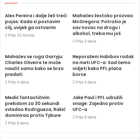
Alex Pereira i dalje želi treći
Mahačev žestoko prozvao
pojas: Kada si postavim
McGregora: Potrošio je
cilj, uvijek ga ostvarim
sav novac na drogu i
alkohol, treba mu još
Prije 32 minute
Prije 2 dana
Mahačev se ruga Garryju:
Neporaženi Habibov rođak
Charles Oliveira te može
na meti UFC-a: Sad ćemo
naučit samo kako se brzo
vidjeti kako PFL plaća
predati
borce
Prije 4 dana
Prije 5 dana
Medić fantastičnim
Jake Paul i PFL udružili
prekidom za 30 sekundi
snage: Zajedno protiv
svladao Rodrigueza, Rakić
UFC-a
dominirao protiv Tybure
Prije 6 dana
Prije 6 dana