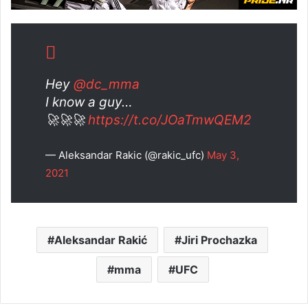
Hey
@dc_mma
I know a guy…
🚀🚀🚀
https://t.co/JOaTmwQEM2
— Aleksandar Rakic (@rakic_ufc)
May 3,
2021
Aleksandar Rakić
Jiri Prochazka
mma
UFC