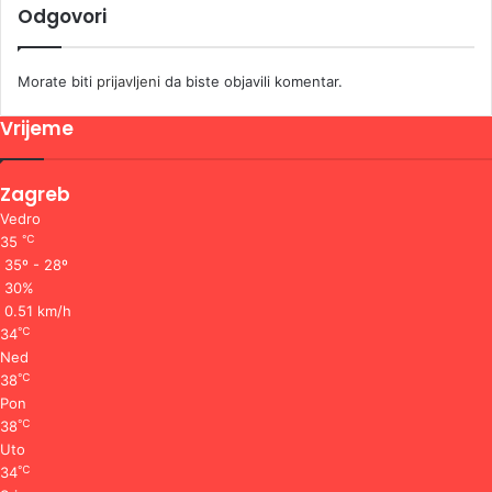
Odgovori
Morate biti
prijavljeni
da biste objavili komentar.
Vrijeme
Zagreb
Vedro
℃
35
35º - 28º
30%
0.51 km/h
℃
34
Ned
℃
38
Pon
℃
38
Uto
℃
34