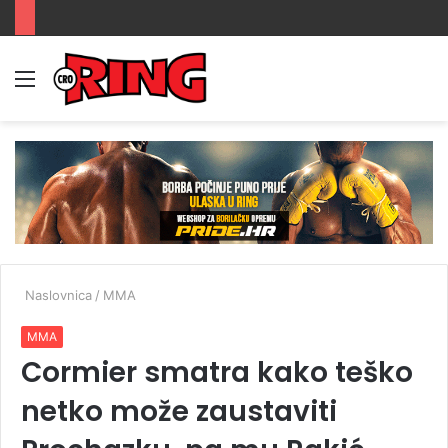
Menu
Prijava
Switch
Tr
skin
Naslovnica
/
MMA
MMA
Cormier smatra kako teško
netko može zaustaviti