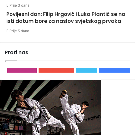
Prije 3 dana
Povijesni dan: Filip Hrgović i Luka Plantić se na
isti datum bore za naslov svjetskog prvaka
Prije 5 dana
Prati nas
2.500
Pratitelja
3.980
Pretplatnika
0
Pratitelja
15.866
Pratitelja