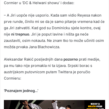
Cormier u ‘DC & Helwani showu’ i dodao:
– A Jiri uopće nije usporio. Kada sam vidio Reyesa nakon
prve runde, činilo mi se da je samo pitanje vremena kad će
ga Jiri zahvatiti. Kad god su Dominicku sjele kontre, ovaj
nije
ni trepnuo
. Jiri je poput lavine i ništa ga neće
zaustaviti, osim nokauta. Ne znam tko to može učiniti osim
možda prvaka Jana Blachowicza.
Aleksandar Rakić posljednjih dana
pozorno
prati medije,
pa mu tako nije promakla ni ta izjava. Srpski borac s
austrijskom putovnicom putem Twittera je poručio
Cormieru:
‘Poznajem jednog…’