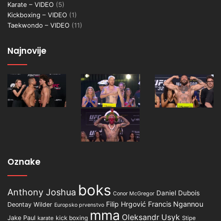
Karate – VIDEO
(5)
Kickboxing – VIDEO
(1)
Taekwondo – VIDEO
(11)
Najnovije
Oznake
boks
Anthony Joshua
Daniel Dubois
Conor McGregor
Filip Hrgović
Francis Ngannou
Deontay Wilder
Europsko prvenstvo
mma
Oleksandr Usyk
Jake Paul
kick boxing
karate
Stipe