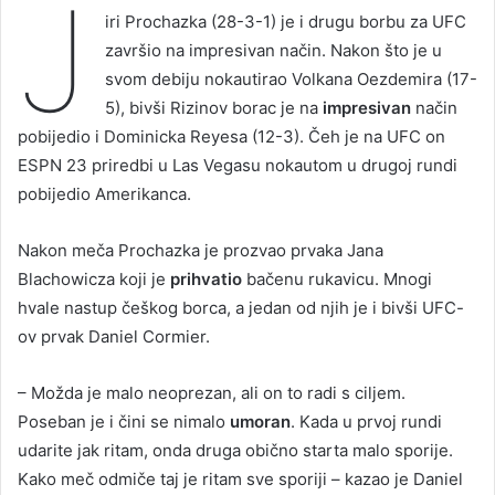
J
iri Prochazka (28-3-1) je i drugu borbu za UFC
završio na impresivan način. Nakon što je u
svom debiju nokautirao Volkana Oezdemira (17-
5), bivši Rizinov borac je na
impresivan
način
pobijedio i Dominicka Reyesa (12-3). Čeh je na UFC on
ESPN 23 priredbi u Las Vegasu nokautom u drugoj rundi
pobijedio Amerikanca.
Nakon meča Prochazka je prozvao prvaka Jana
Blachowicza koji je
prihvatio
bačenu rukavicu. Mnogi
hvale nastup češkog borca, a jedan od njih je i bivši UFC-
ov prvak Daniel Cormier.
– Možda je malo neoprezan, ali on to radi s ciljem.
Poseban je i čini se nimalo
umoran
. Kada u prvoj rundi
udarite jak ritam, onda druga obično starta malo sporije.
Kako meč odmiče taj je ritam sve sporiji – kazao je Daniel