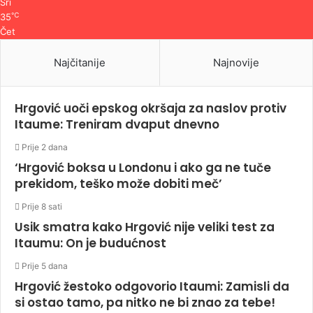
Sri
℃
35
Čet
Najčitanije
Najnovije
Hrgović uoči epskog okršaja za naslov protiv
Itaume: Treniram dvaput dnevno
Prije 2 dana
‘Hrgović boksa u Londonu i ako ga ne tuče
prekidom, teško može dobiti meč’
Prije 8 sati
Usik smatra kako Hrgović nije veliki test za
Itaumu: On je budućnost
Prije 5 dana
Hrgović žestoko odgovorio Itaumi: Zamisli da
si ostao tamo, pa nitko ne bi znao za tebe!