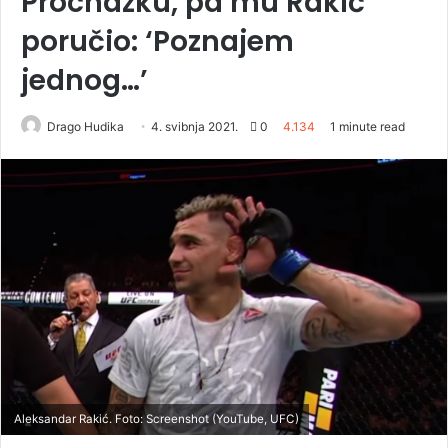
Prochazku, pa mu Rakić
poručio: ‘Poznajem
jednog…’
Drago Hudika
4. svibnja 2021.
0
4.134
1 minute read
Aleksandar Rakić. Foto: Screenshot (YouTube, UFC)