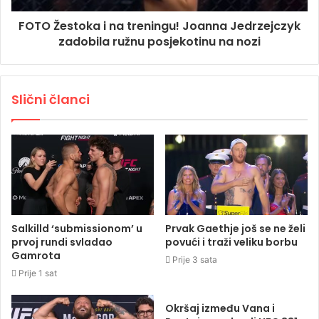
FOTO Žestoka i na treningu! Joanna Jedrzejczyk
zadobila ružnu posjekotinu na nozi
Slični članci
Salkilld ‘submissionom’ u
Prvak Gaethje još se ne želi
prvoj rundi svladao
povući i traži veliku borbu
Gamrota
Prije 3 sata
Prije 1 sat
Okršaj između Vana i