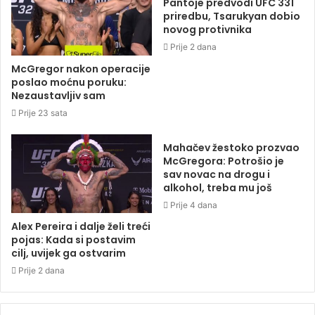
Pantoje predvodi UFC 331
priredbu, Tsarukyan dobio
novog protivnika
Prije 2 dana
McGregor nakon operacije
poslao moćnu poruku:
Nezaustavljiv sam
Prije 23 sata
Mahačev žestoko prozvao
McGregora: Potrošio je
sav novac na drogu i
alkohol, treba mu još
Prije 4 dana
Alex Pereira i dalje želi treći
pojas: Kada si postavim
cilj, uvijek ga ostvarim
Prije 2 dana