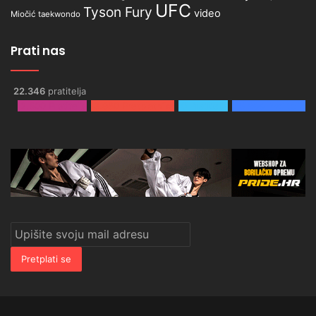
UFC
Tyson Fury
video
Miočić
taekwondo
Prati nas
22.346
pratitelja
2.500
Pratitelja
3.980
Pretplatnika
0
Pratitelja
15.866
Pratitelja
Upišite
svoju
mail
adresu