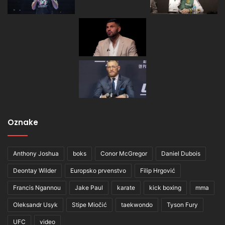
Oznake
Anthony Joshua
boks
Conor McGregor
Daniel Dubois
Deontay Wilder
Europsko prvenstvo
Filip Hrgović
Francis Ngannou
Jake Paul
karate
kick boxing
mma
Oleksandr Usyk
Stipe Miočić
taekwondo
Tyson Fury
UFC
video