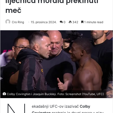
liječnica morala prekinuti
meč
Cro Ring
15. prosinca 2024.
0
342
1 minute read
Colby Covington i Joaquin Buckley. Foto: Screenshot (YouTube, UFC)
ekadašnji UFC-ov izazivač
Colby
Covington
pretrpio je drugi poraz u nizu,