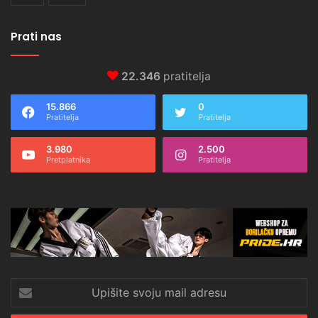
Prati nas
22.346
pratitelja
15.866
0
Pratitelja
Pratitelja
3.980
2.500
Pretplatnika
Pratitelja
Upišite
svoju
mail