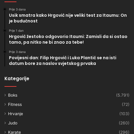
Prije 3 dana
Usik smatra kako Hrgović nije veliki test za Itaumu: On
je budućnost
Prije 1 dan
Hrgović žestoko odgovorio Itaumi: Zamisli da si ostao
tamo, pa nitko ne bi znao za tebe!
Prije 3 dana
Povijesni dan: Filip Hrgović i Luka Plantić se na isti
datum bore za naslov svjetskog prvaka
Kategorije
Boks
(5.791)
Fitness
(72)
Hrvanje
(103)
Judo
(260)
Karate
(296)