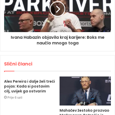
Ivana Habazin objavila kraj karijere: Boks me
naučio mnogo toga
Slični članci
Alex Pereira i dalje želi treći
pojas: Kada si postavim
cilj, uvijek ga ostvarim
Prije 6 sati
Mahačev žestoko prozvao