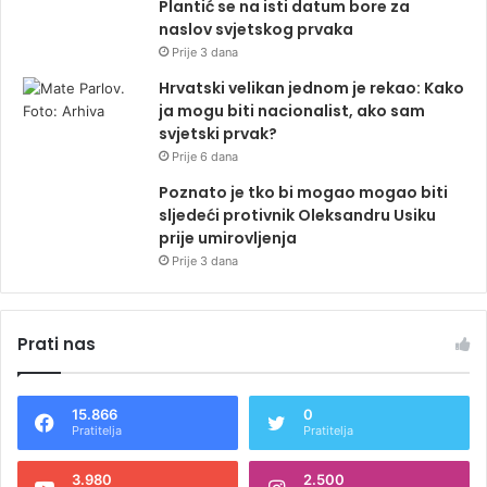
Plantić se na isti datum bore za
naslov svjetskog prvaka
Prije 3 dana
Hrvatski velikan jednom je rekao: Kako
ja mogu biti nacionalist, ako sam
svjetski prvak?
Prije 6 dana
Poznato je tko bi mogao mogao biti
sljedeći protivnik Oleksandru Usiku
prije umirovljenja
Prije 3 dana
Prati nas
15.866
0
Pratitelja
Pratitelja
3.980
2.500