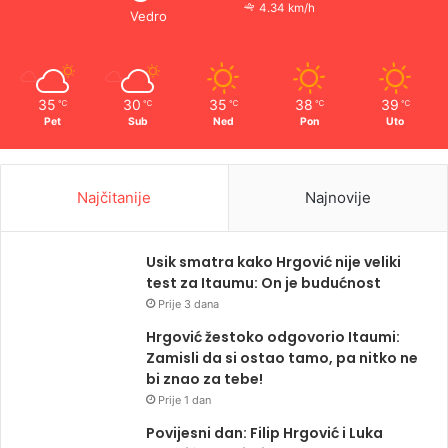
4.34 km/h
Vedro
35
30
35
38
39
℃
℃
℃
℃
℃
Pet
Sub
Ned
Pon
Uto
Najčitanije
Najnovije
Usik smatra kako Hrgović nije veliki
test za Itaumu: On je budućnost
Prije 3 dana
Hrgović žestoko odgovorio Itaumi:
Zamisli da si ostao tamo, pa nitko ne
bi znao za tebe!
Prije 1 dan
Povijesni dan: Filip Hrgović i Luka