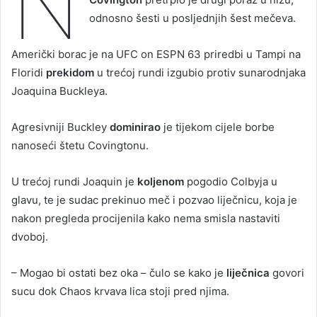
N
odnosno šesti u posljednjih šest mečeva.
Američki borac je na UFC on ESPN 63 priredbi u Tampi na
Floridi
prekidom
u trećoj rundi izgubio protiv sunarodnjaka
Joaquina Buckleya.
Agresivniji Buckley
dominirao
je tijekom cijele borbe
nanoseći štetu Covingtonu.
U trećoj rundi Joaquin je
koljenom
pogodio Colbyja u
glavu, te je sudac prekinuo meč i pozvao liječnicu, koja je
nakon pregleda procijenila kako nema smisla nastaviti
dvoboj.
– Mogao bi ostati bez oka – čulo se kako je
liječnica
govori
sucu dok Chaos krvava lica stoji pred njima.