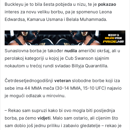
Buckleyu je to bila šesta pobjeda u nizu, te je
pokazao
interes za novu veliku borbu, pa je spomenuo Leona
Edwardsa, Kamarua Usmana i Belala Muhammada.
Sunaslovna borba je također
nudila
američki okršaj, ali u
perolakoj kategoriji u kojoj je Cub Swanson sjajnim
nokautom u trećoj rundi svladao Billyja Quarantilla.
Četrdesetjednogodišnji
veteran
slobodne borbe koji iza
sebe ima 44 MMA meča (30-14 MMA, 15-10 UFC) najavio
je mogući odlazak u mirovinu.
– Rekao sam supruzi kako bi ovo mogla biti posljednja
borba, pa ćemo
vidjeti
. Malo sam ostario, ali cijenim što
sam dobio još jednu priliku i zabavio gledatelje – rekao je