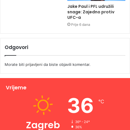
Jake Paul i PFL udružili
snage: Zajedno protiv
UFC-a
Prije 6 dana
Odgovori
Morate biti
prijavljeni
da biste objavili komentar.
Vrijeme
36
℃
Zagreb
36º - 24º
36%