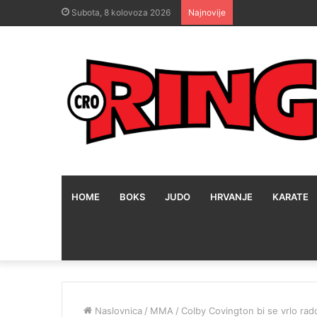
Subota, 8 kolovoza 2026
Najnovije
HOME
BOKS
JUDO
HRVANJE
KARATE
Naslovnica
/
MMA
/
Colby Covington bi se vrlo ra