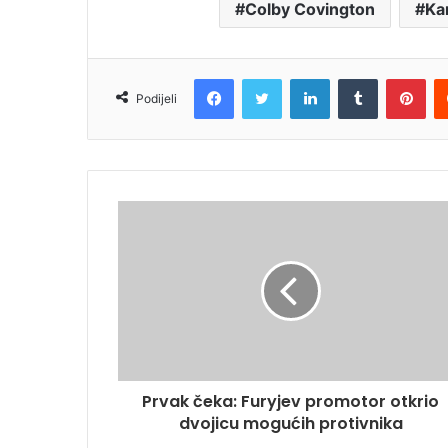
Colby Covington
Ka
Facebook
Twitter
LinkedIn
Tumblr
Pin
Podijeli
Prvak čeka: Furyjev promotor otkrio
dvojicu mogućih protivnika