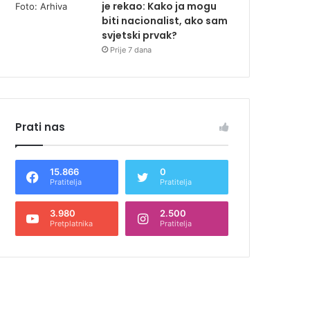
je rekao: Kako ja mogu
biti nacionalist, ako sam
svjetski prvak?
Prije 7 dana
Prati nas
15.866
0
Pratitelja
Pratitelja
3.980
2.500
Pretplatnika
Pratitelja