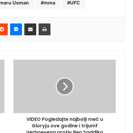
maru Usman
mma
UFC
terest
Reddit
Messenger
Podijeli e-mailom
Ispis
VIDEO Pogledajte najbolji meč u
Gloryju ove godine i trijumf
Verhoevena protiv Ben Saddika