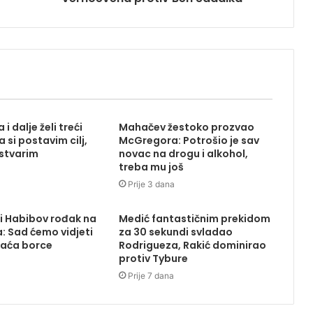
 i dalje želi treći
Mahačev žestoko prozvao
 si postavim cilj,
McGregora: Potrošio je sav
ostvarim
novac na drogu i alkohol,
treba mu još
Prije 3 dana
i Habibov rođak na
Medić fantastičnim prekidom
: Sad ćemo vidjeti
za 30 sekundi svladao
laća borce
Rodrigueza, Rakić dominirao
protiv Tybure
Prije 7 dana