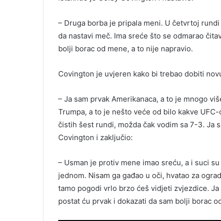
– Druga borba je pripala meni. U četvrtoj rund
da nastavi meč. Ima sreće što se odmarao čitav
bolji borac od mene, a to nije napravio.
Covington je uvjeren kako bi trebao dobiti novu
– Ja sam prvak Amerikanaca, a to je mnogo viš
Trumpa, a to je nešto veće od bilo kakve UFC-
čistih šest rundi, možda čak vodim sa 7-3. Ja s
Covington i zaključio:
– Usman je protiv mene imao sreću, a i suci su 
jednom. Nisam ga gađao u oči, hvatao za ogradu i
tamo pogodi vrlo brzo ćeš vidjeti zvjezdice. J
postat ću prvak i dokazati da sam bolji borac o