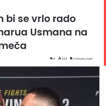
 bi se vrlo rado
amarua Usmana na
a meča
0
424
2 minutes read