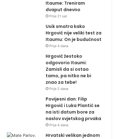
Itaume: Treniram
dvaput dnevno
Prije 21 sat
Usik smatra kako
Hrgović nije veliki test za
Itaumu: On je budućnost
Prije 4 dana
Hrgović žestoko
odgovorio Itaumi:
Zamisli da si ostao
tamo, pa nitko ne bi
znao za tebe!
Prije 2 dana
Povijesni dan: Filip
Hrgović i Luka Plantić se
na isti datum bore za
naslov svjetskog prvaka
Prije 4 dana
Hrvatski velikan jednom