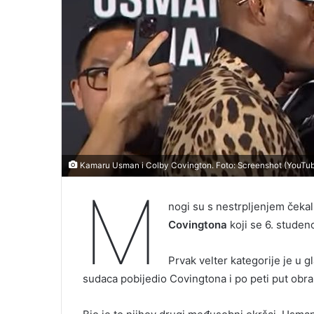
Kamaru Usman i Colby Covington. Foto: Screenshot (YouTu
M
nogi su s nestrpljenjem čeka
Covingtona
koji se 6. stude
Prvak velter kategorije je u
sudaca pobijedio Covingtona i po peti put obra