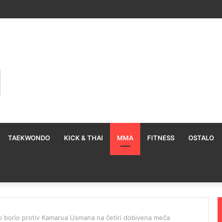
TAEKWONDO
KICK & THAI
MMA
FITNESS
OSTALO
do borio protiv Kamarua Usmana na četiri dobivena meča