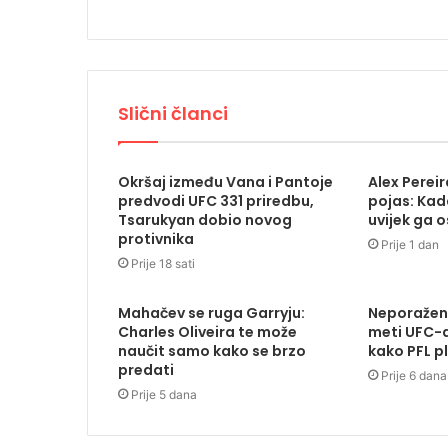
Slični članci
Okršaj između Vana i Pantoje
Alex Pereira
predvodi UFC 331 priredbu,
pojas: Kada
Tsarukyan dobio novog
uvijek ga 
protivnika
Prije 1 dan
Prije 18 sati
Mahačev se ruga Garryju:
Neporažen
Charles Oliveira te može
meti UFC-a
naučit samo kako se brzo
kako PFL p
predati
Prije 6 dana
Prije 5 dana