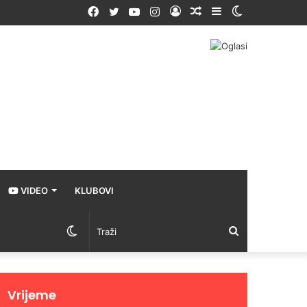
Facebook
Twitter
YouTube
Instagram
Prijava
Random
Sidebar
Switch
Article
skin
VIDEO
KLUBOVI
Switch
Traži
skin
Vrijeme