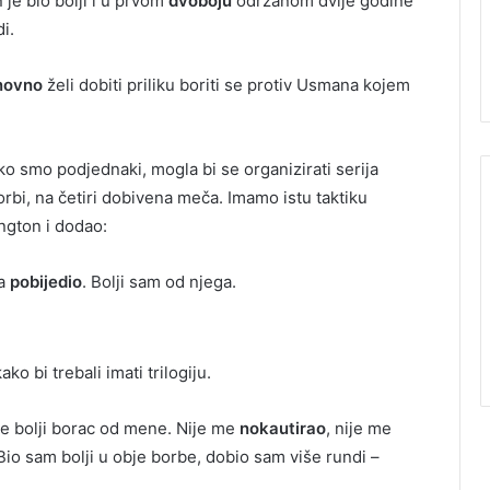
je bio bolji i u prvom
dvoboju
održanom dvije godine
i.
novno
želi dobiti priliku boriti se protiv Usmana kojem
ko smo podjednaki, mogla bi se organizirati serija
rbi, na četiri dobivena meča. Imamo istu taktiku
ington i dodao:
ta
pobijedio
. Bolji sam od njega.
o bi trebali imati trilogiju.
 je bolji borac od mene. Nije me
nokautirao
, nije me
. Bio sam bolji u obje borbe, dobio sam više rundi –