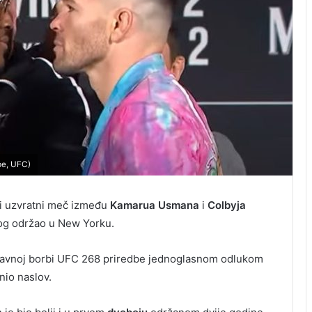
be, UFC)
li uzvratni meč između
Kamarua Usmana
i
Colbyja
nog održao u New Yorku.
 glavnoj borbi UFC 268 priredbe jednoglasnom odlukom
nio naslov.