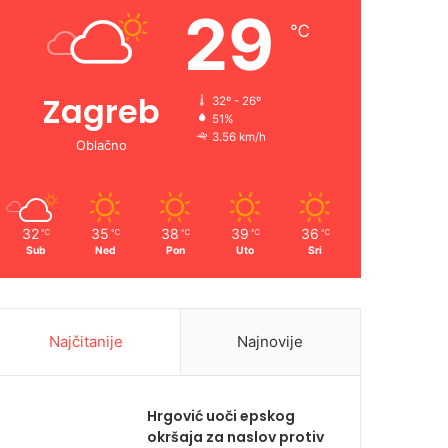
29
℃
Zagreb
32º - 26º
51%
3.56 km/h
Oblačno
32
35
38
39
36
℃
℃
℃
℃
℃
Sub
Ned
Pon
Uto
Sri
Najčitanije
Najnovije
Hrgović uoči epskog
okršaja za naslov protiv