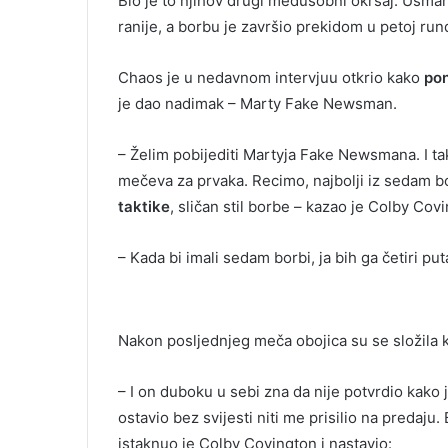
Bio je to njihov drugi međusobni okršaj. Usman 
ranije, a borbu je završio prekidom u petoj rund
Chaos je u nedavnom intervjuu otkrio kako
po
je dao nadimak – Marty Fake Newsman.
– Želim pobijediti Martyja Fake Newsmana. I ta
mečeva za prvaka. Recimo, najbolji iz sedam bo
taktike
, sličan stil borbe – kazao je Colby Cov
– Kada bi imali sedam borbi, ja bih ga četiri pu
Nakon posljednjeg meča obojica su se složila kak
– I on duboku u sebi zna da nije potvrdio kako
ostavio bez svijesti niti me prisilio na predaju
istaknuo je Colby Covington i nastavio: