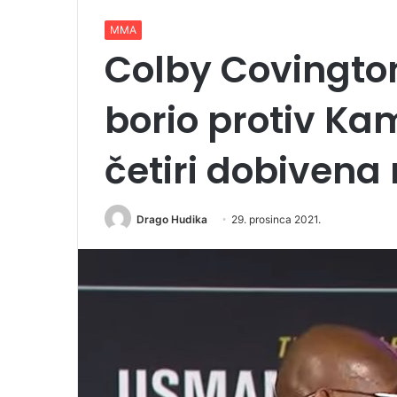
MMA
Colby Covington
borio protiv K
četiri dobiven
Drago Hudika
29. prosinca 2021.