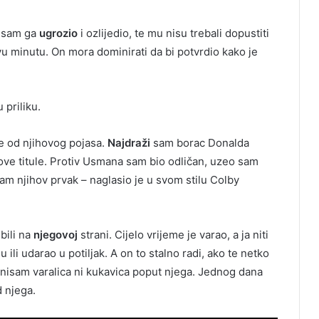
i sam ga
ugrozio
i ozlijedio, te mu nisu trebali dopustiti
u minutu. On mora dominirati da bi potvrdio kako je
 priliku.
e od njihovog pojasa.
Najdraži
sam borac Donalda
ove titule. Protiv Usmana sam bio odličan, uzeo sam
am njihov prvak – naglasio je u svom stilu Colby
bili na
njegovoj
strani. Cijelo vrijeme je varao, a ja niti
li udarao u potiljak. A on to stalno radi, ako te netko
a nisam varalica ni kukavica poput njega. Jednog dana
d njega.