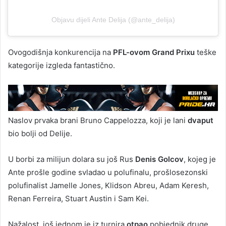
Objavu dijeli Ante Delija (@ante_delija)
Ovogodišnja konkurencija na
PFL-ovom Grand Prixu
teške
kategorije izgleda fantastično.
Naslov prvaka brani Bruno Cappelozza, koji je lani
dvaput
bio bolji od Delije.
U borbi za milijun dolara su još Rus
Denis Golcov
, kojeg je
Ante prošle godine svladao u polufinalu, prošlosezonski
polufinalist Jamelle Jones, Klidson Abreu, Adam Keresh,
Renan Ferreira, Stuart Austin i Sam Kei.
Nažalost, još jednom je iz turnira
otpao
pobjednik druge