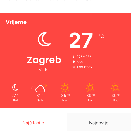
Vrijeme
27
℃
Zagreb
27º - 25º
56%
1.99 km/h
Vedro
27
31
35
39
39
℃
℃
℃
℃
℃
Pet
Sub
Ned
Pon
Uto
Najčitanije
Najnovije