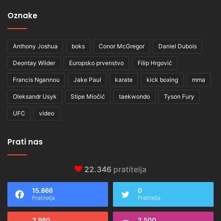
Oznake
Anthony Joshua
boks
Conor McGregor
Daniel Dubois
Deontay Wilder
Europsko prvenstvo
Filip Hrgović
Francis Ngannou
Jake Paul
karate
kick boxing
mma
Oleksandr Usyk
Stipe Miočić
taekwondo
Tyson Fury
UFC
video
Prati nas
22.346
pratitelja
15.866
0
Pratitelja
Pratitelja
3.980
2.500