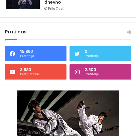
dnevno
Prije 7 sati
Prati nas
15.866
0
Pratitelja
Pratitelja
3.980
2.500
Pretplatnika
Pratitelja