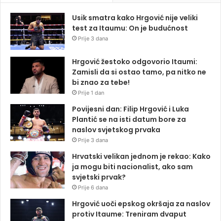
Usik smatra kako Hrgović nije veliki
test za Itaumu: On je budućnost
Prije 3 dana
Hrgović žestoko odgovorio Itaumi:
Zamisli da si ostao tamo, pa nitko ne
bi znao za tebe!
Prije 1 dan
Povijesni dan: Filip Hrgović i Luka
Plantić se na isti datum bore za
naslov svjetskog prvaka
Prije 3 dana
Hrvatski velikan jednom je rekao: Kako
ja mogu biti nacionalist, ako sam
svjetski prvak?
Prije 6 dana
Hrgović uoči epskog okršaja za naslov
protiv Itaume: Treniram dvaput