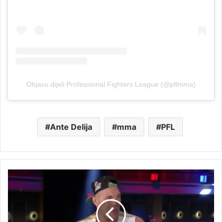
Objavu dijeli Professional Fighters League (@pflmma)
Ante Delija
mma
PFL