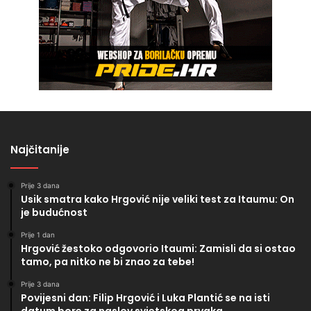
Najčitanije
Prije 3 dana
Usik smatra kako Hrgović nije veliki test za Itaumu: On
je budućnost
Prije 1 dan
Hrgović žestoko odgovorio Itaumi: Zamisli da si ostao
tamo, pa nitko ne bi znao za tebe!
Prije 3 dana
Povijesni dan: Filip Hrgović i Luka Plantić se na isti
datum bore za naslov svjetskog prvaka