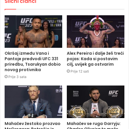
Slični članci
Okršaj između Vana i
Alex Pereira i dalje želi treći
Pantoje predvodi UFC 331
pojas: Kada si postavim
priredbu, Tsarukyan dobio
cilj, uvijek ga ostvarim
novog protivnika
Prije 12 sati
Prije 3 sata
Mahačev žestoko prozvao
Mahačev se ruga Garryju:
McGregora: Potrošio je
Charles Oliveira te može