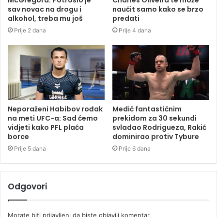
sav novac na drogu i
naučit samo kako se brzo
alkohol, treba mu još
predati
Prije 2 dana
Prije 4 dana
Neporaženi Habibov rođak
Medić fantastičnim
na meti UFC-a: Sad ćemo
prekidom za 30 sekundi
vidjeti kako PFL plaća
svladao Rodrigueza, Rakić
borce
dominirao protiv Tybure
Prije 5 dana
Prije 6 dana
Odgovori
Morate biti
prijavljeni
da biste objavili komentar.