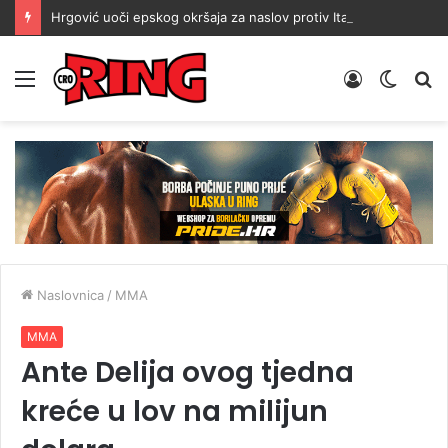
Hrgović uoči epskog okršaja za naslov protiv Itaume: Treniram dvaput dnevno
Menu
Prijava
Switch
Tr
skin
Naslovnica
/
MMA
MMA
Ante Delija ovog tjedna
kreće u lov na milijun