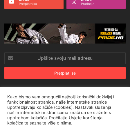
Pretplatnika
Pratitelja
Upišite
svoju
mail
adresu
Kako bismo vam omogućili najbolji korisnički doživljaj i
© Copyright 2026, All Rights Reserved |
CroRing Magazin
funkcionalnost stranica, naše internetske stranice
upotrebljavaju kolačiće (cookies). Nastavak služenja
Naslovnica
Arhiva
Pravila o privatnosti
Impressum
SHOP
našim internetskim stranicama znači da se slažete s
upotrebom kolačića. Pročitajte
Uvjete korištenja
Facebook
Twitter
YouTube
Instagram
kolačića
te saznajte više o njima.