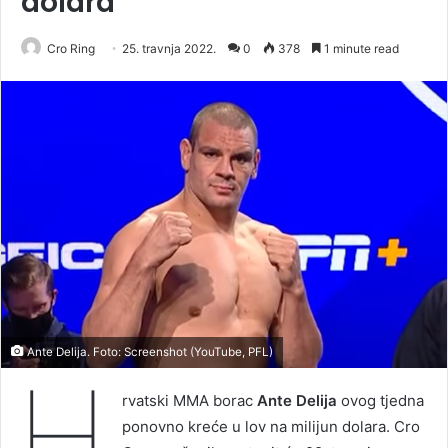
dolara
Cro Ring
25. travnja 2022.
0
378
1 minute read
Ante Delija. Foto: Screenshot (YouTube, PFL)
H
rvatski MMA borac
Ante Delija
ovog tjedna
ponovno kreće u lov na milijun dolara. Cro