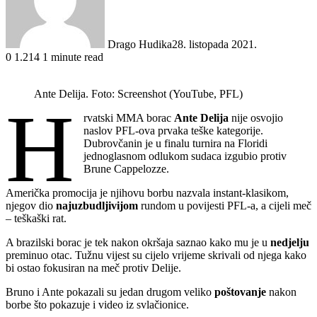
Drago Hudika
28. listopada 2021.
0
1.214
1 minute read
Ante Delija. Foto: Screenshot (YouTube, PFL)
H
rvatski MMA borac
Ante Delija
nije osvojio
naslov PFL-ova prvaka teške kategorije.
Dubrovčanin je u finalu turnira na Floridi
jednoglasnom odlukom sudaca izgubio protiv
Brune Cappelozze.
Američka promocija je njihovu borbu nazvala instant-klasikom,
njegov dio
najuzbudljivijom
rundom u povijesti PFL-a, a cijeli meč
– teškaški rat.
A brazilski borac je tek nakon okršaja saznao kako mu je u
nedjelju
preminuo otac. Tužnu vijest su cijelo vrijeme skrivali od njega kako
bi ostao fokusiran na meč protiv Delije.
Bruno i Ante pokazali su jedan drugom veliko
poštovanje
nakon
borbe što pokazuje i video iz svlačionice.