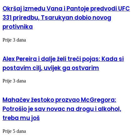
Okršaj između Vana i Pantoje predvodi UFC
331 priredbu, Tsarukyan dobio novog
protivnika
Prije 3 dana
Alex Pereira i dalje želi treći pojas: Kada si
postavim cilj, uvijek ga ostvarim
Prije 3 dana
Mahačev žestoko prozvao McGregora:
Potrošio je sav novac na drogu i alkohol,
treba mu još
Prije 5 dana