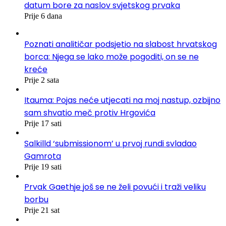
datum bore za naslov svjetskog prvaka
Prije 6 dana
Poznati analitičar podsjetio na slabost hrvatskog
borca: Njega se lako može pogoditi, on se ne
kreće
Prije 2 sata
Itauma: Pojas neće utjecati na moj nastup, ozbijno
sam shvatio meč protiv Hrgovića
Prije 17 sati
Salkilld ‘submissionom’ u prvoj rundi svladao
Gamrota
Prije 19 sati
Prvak Gaethje još se ne želi povući i traži veliku
borbu
Prije 21 sat