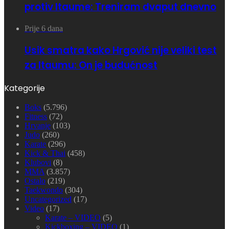
protiv Itaume: Treniram dvaput dnevno
Prije 6 dana
Usik smatra kako Hrgović nije veliki test
za Itaumu: On je budućnost
Kategorije
Boks
(5.796)
Fitness
(72)
Hrvanje
(103)
Judo
(260)
Karate
(296)
Kick & Thai
(458)
Klubovi
(8)
MMA
(3.857)
Ostalo
(219)
Taekwondo
(304)
Uncategorized
(17)
Video
(17)
Karate – VIDEO
(5)
Kickboxing – VIDEO
(1)