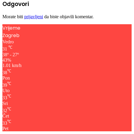
Odgovori
Morate biti
prijavljeni
da biste objavili komentar.
Vrijeme
Zagreb
Vedro
℃
31
38º - 27º
43%
1.01 km/h
℃
38
Pon
℃
39
Uto
℃
33
Sri
℃
32
Čet
℃
33
Pet