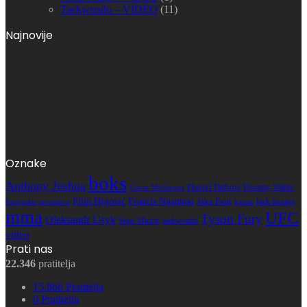
Taekwondo – VIDEO
(11)
Najnovije
Oznake
boks
Anthony Joshua
Daniel Dubois
Deontay Wilder
Conor McGregor
Filip Hrgović
Francis Ngannou
Jake Paul
kick boxing
karate
Europsko prvenstvo
mma
UFC
Tyson Fury
Oleksandr Usyk
Stipe Miočić
taekwondo
video
Prati nas
22.346
pratitelja
15.866
Pratitelja
0
Pratitelja