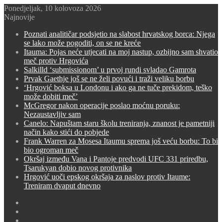
Ponedjeljak, 10 kolovoza 2026
Najnovije
Poznati analitičar podsjetio na slabost hrvatskog borca: Njega
se lako može pogoditi, on se ne kreće
Itauma: Pojas neće utjecati na moj nastup, ozbijno sam shvatio
meč protiv Hrgovića
Salkilld ‘submissionom’ u prvoj rundi svladao Gamrota
Prvak Gaethje još se ne želi povući i traži veliku borbu
‘Hrgović boksa u Londonu i ako ga ne tuče prekidom, teško
može dobiti meč’
McGregor nakon operacije poslao moćnu poruku:
Nezaustavljiv sam
Canelo: Napuštam staru školu treniranja, znanost je pametniji
način kako stići do pobjede
Frank Warren za Mosesa Itaumu sprema još veću borbu: To bi
bio ogroman meč
Okršaj između Vana i Pantoje predvodi UFC 331 priredbu,
Tsarukyan dobio novog protivnika
Hrgović uoči epskog okršaja za naslov protiv Itaume:
Treniram dvaput dnevno
Switch
skin
Sidebar
Random