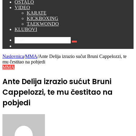
OSTALO
VIDEO
KARATE
KICKBOXING
TAEKWONDO
KLUBOVI
Traži
Switch
skin
Naslovnica
/
MMA
/
Ante Delija izrazio sućut Bruni Cappelozzi, te
mu čestitao na pobjedi
MMA
Ante Delija izrazio sućut Bruni
Cappelozzi, te mu čestitao na
pobjedi