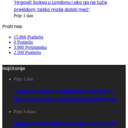
‘Hrgović boksa u Londonu i ako ga ne tuče
prekidom, teško može dobiti meč’
Prije 1 dan
Prati nas
15.866
Pratitelja
0
Pratitelja
3.980
Pretplatnika
2.500
Pratitelja
Najčitanije
Prije 1 dan
‘Hrgović boksa u Londonu i ako ga ne
tuče prekidom, teško može dobiti meč’
Prije 3 dana
Hrgović uoči epskog okršaja za naslov