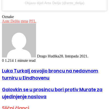
Objavu dijeli Ante Delija (@ante_delija)
Oznake
Ante Delija
mma
PFL
Drago Hudika
28. listopada 2021.
0
1.214
1 minute read
Luka Turkalj osvojio broncu na nedavnom
turniru u Eindhovenu
Golovkin se u prosincu bori protiv Murate za
ujedinjenje naslova
Slični članci