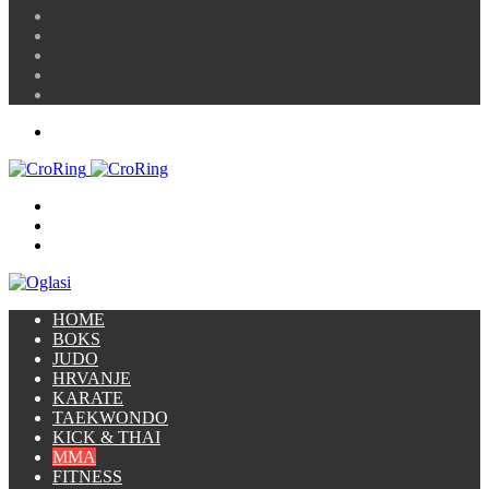
Article
Prijava
Instagram
YouTube
Twitter
Facebook
Menu
Traži
Switch
skin
Prijava
HOME
BOKS
JUDO
HRVANJE
KARATE
TAEKWONDO
KICK & THAI
MMA
FITNESS