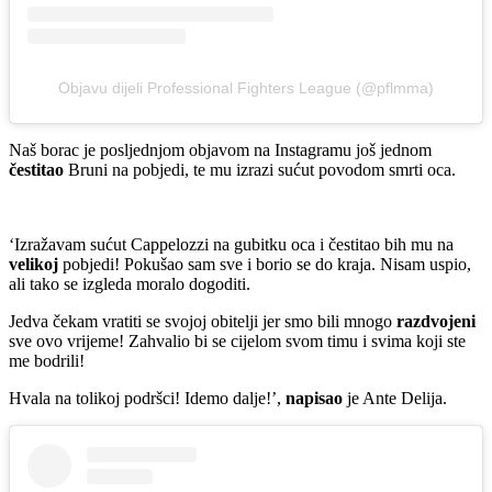
Objavu dijeli Professional Fighters League (@pflmma)
Naš borac je posljednjom objavom na Instagramu još jednom
čestitao
Bruni na pobjedi, te mu izrazi sućut povodom smrti oca.
‘Izražavam sućut Cappelozzi na gubitku oca i čestitao bih mu na
velikoj
pobjedi! Pokušao sam sve i borio se do kraja. Nisam uspio,
ali tako se izgleda moralo dogoditi.
Jedva čekam vratiti se svojoj obitelji jer smo bili mnogo
razdvojeni
sve ovo vrijeme! Zahvalio bi se cijelom svom timu i svima koji ste
me bodrili!
Hvala na tolikoj podršci! Idemo dalje!’,
napisao
je Ante Delija.