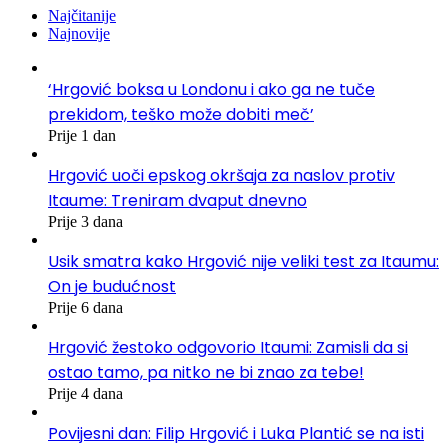
Najčitanije
Najnovije
‘Hrgović boksa u Londonu i ako ga ne tuče
prekidom, teško može dobiti meč’
Prije 1 dan
Hrgović uoči epskog okršaja za naslov protiv
Itaume: Treniram dvaput dnevno
Prije 3 dana
Usik smatra kako Hrgović nije veliki test za Itaumu:
On je budućnost
Prije 6 dana
Hrgović žestoko odgovorio Itaumi: Zamisli da si
ostao tamo, pa nitko ne bi znao za tebe!
Prije 4 dana
Povijesni dan: Filip Hrgović i Luka Plantić se na isti