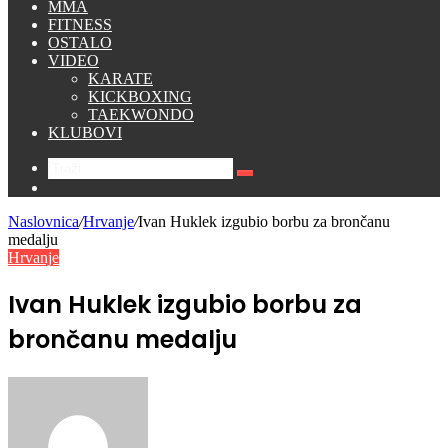
MMA
FITNESS
OSTALO
VIDEO
KARATE
KICKBOXING
TAEKWONDO
KLUBOVI
Traži
Switch
skin
Naslovnica
/
Hrvanje
/
Ivan Huklek izgubio borbu za brončanu
medalju
Hrvanje
Ivan Huklek izgubio borbu za
brončanu medalju