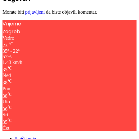
Morate biti
prijavljeni
da biste objavili komentar.
Vrijeme
Zagreb
Vedro
℃
23
35º - 22º
57%
1.43 km/h
℃
35
Ned
℃
38
Pon
℃
38
Uto
℃
36
Sri
℃
35
Čet
Najčitanije