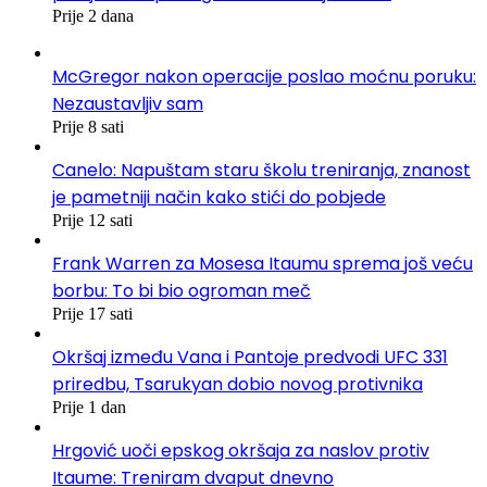
Prije 2 dana
McGregor nakon operacije poslao moćnu poruku:
Nezaustavljiv sam
Prije 8 sati
Canelo: Napuštam staru školu treniranja, znanost
je pametniji način kako stići do pobjede
Prije 12 sati
Frank Warren za Mosesa Itaumu sprema još veću
borbu: To bi bio ogroman meč
Prije 17 sati
Okršaj između Vana i Pantoje predvodi UFC 331
priredbu, Tsarukyan dobio novog protivnika
Prije 1 dan
Hrgović uoči epskog okršaja za naslov protiv
Itaume: Treniram dvaput dnevno