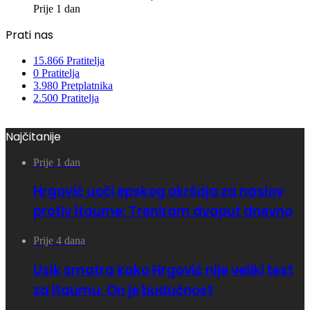
Prije 1 dan
Prati nas
15.866
Pratitelja
0
Pratitelja
3.980
Pretplatnika
2.500
Pratitelja
Najčitanije
Prije 1 dan
Hrgović uoči epskog okršaja za naslov
protiv Itaume: Treniram dvaput dnevno
Prije 4 dana
Usik smatra kako Hrgović nije veliki test
za Itaumu: On je budućnost