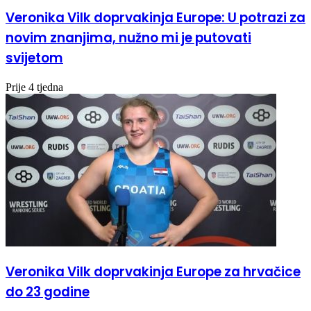
Veronika Vilk doprvakinja Europe: U potrazi za
novim znanjima, nužno mi je putovati
svijetom
Prije 4 tjedna
Veronika Vilk doprvakinja Europe za hrvačice
do 23 godine