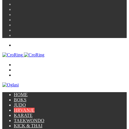
skin
Sidebar
Random
Article
Prijava
Instagram
YouTube
Twitter
Facebook
Menu
Traži
Switch
skin
Prijava
HOME
BOKS
JUDO
HRVANJE
KARATE
TAEKWONDO
KICK & THAI