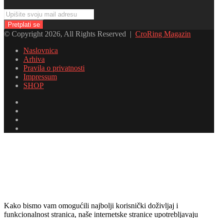
Upišite
svoju
mail
© Copyright 2026, All Rights Reserved |
CroRing Magazin
adresu
Naslovnica
Arhiva
Pravila o privatnosti
Impressum
SHOP
Facebook
Twitter
YouTube
Instagram
Facebook
Twitter
Messenger
Messenger
WhatsApp
Telegram
Viber
Back
to
top
button
Kako bismo vam omogućili najbolji korisnički doživljaj i
funkcionalnost stranica, naše internetske stranice upotrebljavaju