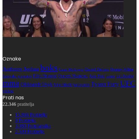
Oznake
boks
Anthony Joshua
Daniel Dubois
Deontay Wilder
Conor McGregor
Filip Hrgović
Francis Ngannou
Jake Paul
kick boxing
karate
Europsko prvenstvo
mma
UFC
Tyson Fury
Oleksandr Usyk
Stipe Miočić
taekwondo
video
Prati nas
22.346
pratitelja
15.866
Pratitelja
0
Pratitelja
3.980
Pretplatnika
2.500
Pratitelja