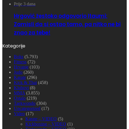
Prije 3 dana
Hrgović žestoko odgovorio Itaumi:
Zamisli da si ostao tamo, pa nitko ne bi
znao za tebe!
Kategorije
Boks
(5.793)
Fitness
(72)
Hrvanje
(103)
Judo
(260)
Karate
(296)
Kick & Thai
(458)
Klubovi
(8)
MMA
(3.855)
Ostalo
(219)
Taekwondo
(304)
Uncategorized
(17)
Video
(17)
Karate – VIDEO
(5)
Kickboxing – VIDEO
(1)