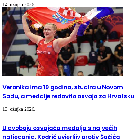
14. ožujka 2026.
Veronika ima 19 godina, studira u Novom
Sadu, a medalje redovito osvaja za Hrvatsku
13. ožujka 2026.
U dvoboju osvajača medalja s najvećih
natjecanja, Kodrić uvjerljiv protiv Šačića