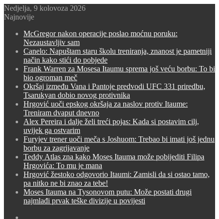
Nedjelja, 9 kolovoza 2026
Najnovije
McGregor nakon operacije poslao moćnu poruku:
Nezaustavljiv sam
Canelo: Napuštam staru školu treniranja, znanost je pametniji
način kako stići do pobjede
Frank Warren za Mosesa Itaumu sprema još veću borbu: To bi
bio ogroman meč
Okršaj između Vana i Pantoje predvodi UFC 331 priredbu,
Tsarukyan dobio novog protivnika
Hrgović uoči epskog okršaja za naslov protiv Itaume:
Treniram dvaput dnevno
Alex Pereira i dalje želi treći pojas: Kada si postavim cilj,
uvijek ga ostvarim
Furyjev trener uoči meča s Joshuom: Trebao bi imati još jednu
borbu za zagrijavanje
Teddy Atlas zna kako Moses Itauma može pobijediti Filipa
Hrgovića: To mu je mana
Hrgović žestoko odgovorio Itaumi: Zamisli da si ostao tamo,
pa nitko ne bi znao za tebe!
Moses Itauma na Tysonovom putu: Može postati drugi
najmlađi prvak teške divizije u povijesti
Switch