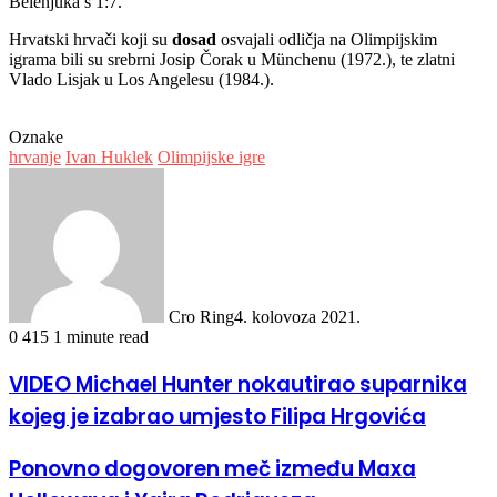
Belenjuka s 1:7.
Hrvatski hrvači koji su
dosad
osvajali odličja na Olimpijskim
igrama bili su srebrni Josip Čorak u Münchenu (1972.), te zlatni
Vlado Lisjak u Los Angelesu (1984.).
Oznake
hrvanje
Ivan Huklek
Olimpijske igre
Cro Ring
4. kolovoza 2021.
0
415
1 minute read
VIDEO Michael Hunter nokautirao suparnika
kojeg je izabrao umjesto Filipa Hrgovića
Ponovno dogovoren meč između Maxa