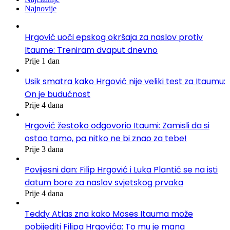
Najnovije
Hrgović uoči epskog okršaja za naslov protiv
Itaume: Treniram dvaput dnevno
Prije 1 dan
Usik smatra kako Hrgović nije veliki test za Itaumu:
On je budućnost
Prije 4 dana
Hrgović žestoko odgovorio Itaumi: Zamisli da si
ostao tamo, pa nitko ne bi znao za tebe!
Prije 3 dana
Povijesni dan: Filip Hrgović i Luka Plantić se na isti
datum bore za naslov svjetskog prvaka
Prije 4 dana
Teddy Atlas zna kako Moses Itauma može
pobijediti Filipa Hrgovića: To mu je mana