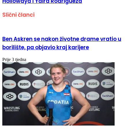
Hollowaya i Yaira Rodrigueza
Slični članci
Ben Askren se nakon životne drame vratio u
borilište, pa objavio kraj karijere
Prije 3 tjedna