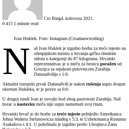
Cro Ring
4. kolovoza 2021.
0
415
1 minute read
Ivan Huklek. Foto: Instagram (Croatianwrestling)
N
aš Ivan Huklek je izgubio borbu za treće mjesto na
olimpijskom turniru u hrvanju-grčko-rimskim
stilom u kategoriji do 87 kilograma. Hrvatski
reprezentativac je u meču za broncu
poražen
od
Gruzijca za srpskom putovnicom Zurabija
Datunašvilija s 1:6.
Aktualni europski prvak Datunašvili je nakon
rušenja
uspio dvaput
okrenuti Hukleka, te je poveo sa 6:0.
U drugoj rundi Ivan je osvojio bod zbog pasivnosti Zurabija. Naš
borac u
nastavku
meča nije uspio nametnuti svoj ritam.
Hrvatski hrvač je do borbe za
treće mjesto
pobijedio Amerikanca
Johna Waltera Stefanowicza mlađeg s 5:3, te Uzbekistanca Rustama
Asakalova s 4:1. U polufinalu je izgubio protiv Ukrajinca Žana