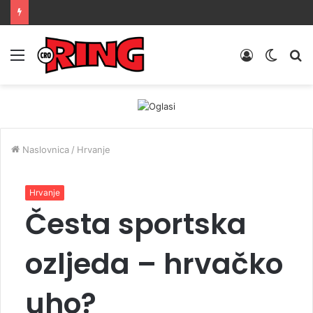
Menu
Prijava
Switch
Tr
skin
Naslovnica
/
Hrvanje
Hrvanje
Česta sportska
ozljeda – hrvačko
uho?