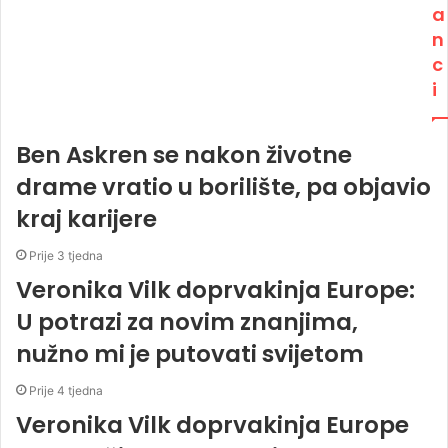
a
n
c
i
Ben Askren se nakon životne
drame vratio u borilište, pa objavio
kraj karijere
Prije 3 tjedna
Veronika Vilk doprvakinja Europe:
U potrazi za novim znanjima,
nužno mi je putovati svijetom
Prije 4 tjedna
Veronika Vilk doprvakinja Europe