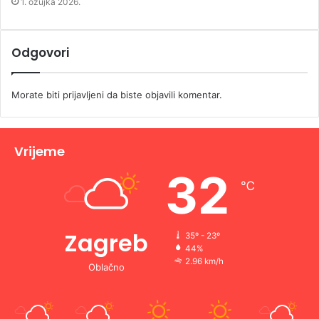
1. ožujka 2026.
Odgovori
Morate biti
prijavljeni
da biste objavili komentar.
Vrijeme
32
℃
Zagreb
35º - 23º
44%
2.96 km/h
Oblačno