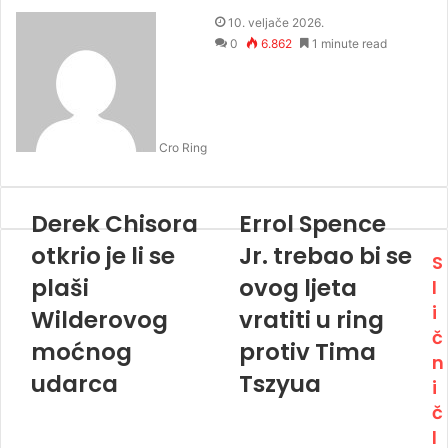
10. veljače 2026.
0
6.862
1 minute read
Cro Ring
Derek Chisora
Errol Spence
otkrio je li se
Jr. trebao bi se
S
plaši
ovog ljeta
l
i
Wilderovog
vratiti u ring
č
moćnog
protiv Tima
n
udarca
Tszyua
i
č
l