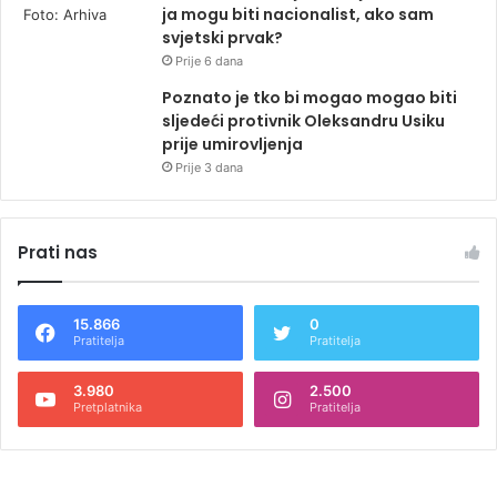
ja mogu biti nacionalist, ako sam
svjetski prvak?
Prije 6 dana
Poznato je tko bi mogao mogao biti
sljedeći protivnik Oleksandru Usiku
prije umirovljenja
Prije 3 dana
Prati nas
15.866
0
Pratitelja
Pratitelja
3.980
2.500
Pretplatnika
Pratitelja