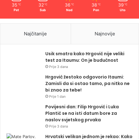
35
32
36
38
39
℃
℃
℃
℃
℃
Pet
Sub
Ned
Pon
Uto
Najčitanije
Najnovije
Usik smatra kako Hrgović nije veliki
test za Itaumu: On je budućnost
Prije 3 dana
Hrgović žestoko odgovorio Itaumi:
Zamisli da si ostao tamo, pa nitko ne
bi znao za tebe!
Prije 1 dan
Povijesni dan: Filip Hrgović i Luka
Plantić se na isti datum bore za
naslov svjetskog prvaka
Prije 3 dana
Hrvatski velikan jednom je rekao: Kako