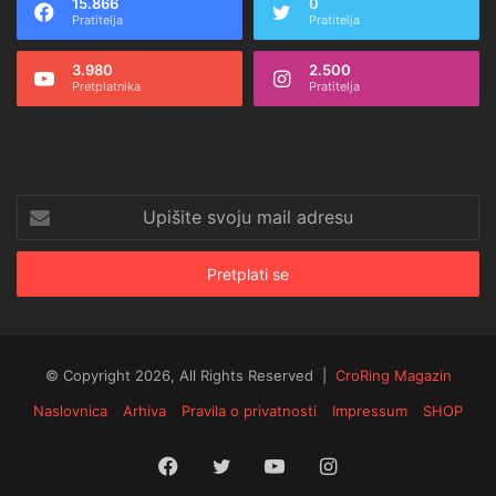
15.866
0
Pratitelja
Pratitelja
3.980
2.500
Pretplatnika
Pratitelja
Upišite
svoju
mail
adresu
© Copyright 2026, All Rights Reserved |
CroRing Magazin
Naslovnica
Arhiva
Pravila o privatnosti
Impressum
SHOP
Facebook
Twitter
YouTube
Instagram