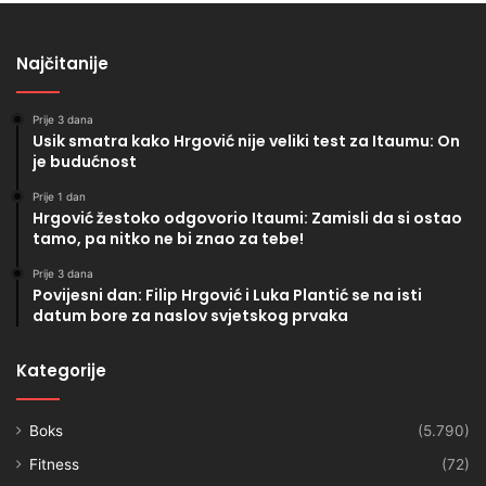
Najčitanije
Prije 3 dana
Usik smatra kako Hrgović nije veliki test za Itaumu: On
je budućnost
Prije 1 dan
Hrgović žestoko odgovorio Itaumi: Zamisli da si ostao
tamo, pa nitko ne bi znao za tebe!
Prije 3 dana
Povijesni dan: Filip Hrgović i Luka Plantić se na isti
datum bore za naslov svjetskog prvaka
Kategorije
Boks
(5.790)
Fitness
(72)