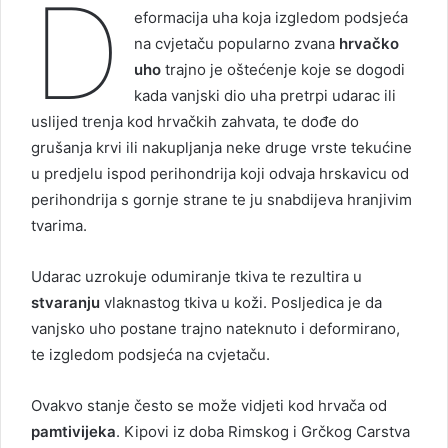
D
eformacija uha koja izgledom podsjeća
na cvjetaču popularno zvana
hrvačko
uho
trajno je oštećenje koje se dogodi
kada vanjski dio uha pretrpi udarac ili
uslijed trenja kod hrvačkih zahvata, te dođe do
grušanja krvi ili nakupljanja neke druge vrste tekućine
u predjelu ispod perihondrija koji odvaja hrskavicu od
perihondrija s gornje strane te ju snabdijeva hranjivim
tvarima.
Udarac uzrokuje odumiranje tkiva te rezultira u
stvaranju
vlaknastog tkiva u koži. Posljedica je da
vanjsko uho postane trajno nateknuto i deformirano,
te izgledom podsjeća na cvjetaču.
Ovakvo stanje često se može vidjeti kod hrvača od
pamtivijeka
. Kipovi iz doba Rimskog i Grčkog Carstva