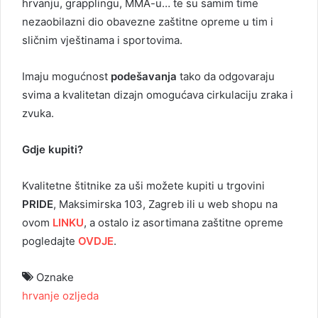
hrvanju, grapplingu, MMA-u… te su samim time
nezaobilazni dio obavezne zaštitne opreme u tim i
sličnim vještinama i sportovima.
Imaju mogućnost
podešavanja
tako da odgovaraju
svima a kvalitetan dizajn omogućava cirkulaciju zraka i
zvuka.
Gdje kupiti?
Kvalitetne štitnike za uši možete kupiti u trgovini
PRIDE
, Maksimirska 103, Zagreb ili u web shopu na
ovom
LINKU
, a ostalo iz asortimana zaštitne opreme
pogledajte
OVDJE
.
Oznake
hrvanje
ozljeda