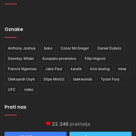
Oznake
Anthony Joshua
boks
Conor McGregor
Daniel Dubois
Deontay Wilder
Europsko prvenstvo
Filip Hrgović
Francis Ngannou
Jake Paul
karate
kick boxing
mma
Oleksandr Usyk
Stipe Miočić
taekwondo
Tyson Fury
UFC
video
Prati nas
22.346
pratitelja