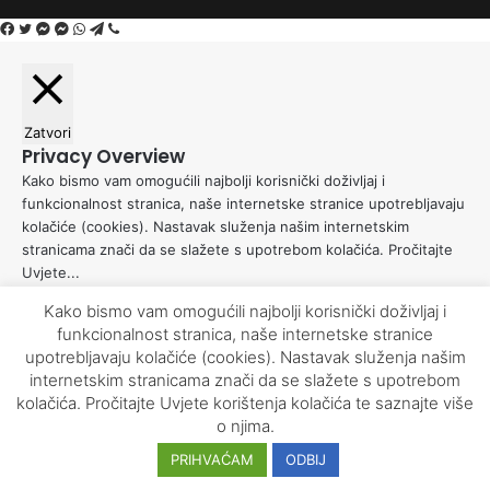
Facebook
Twitter
Messenger
Messenger
WhatsApp
Telegram
Viber
Zatvori
Privacy Overview
Kako bismo vam omogućili najbolji korisnički doživljaj i
funkcionalnost stranica, naše internetske stranice upotrebljavaju
kolačiće (cookies). Nastavak služenja našim internetskim
stranicama znači da se slažete s upotrebom kolačića. Pročitajte
Uvjete
...
Necessary
Kako bismo vam omogućili najbolji korisnički doživljaj i
Necessary
funkcionalnost stranica, naše internetske stranice
Uvijek omogućeno
upotrebljavaju kolačiće (cookies). Nastavak služenja našim
Necessary cookies are absolutely essential for the website to
internetskim stranicama znači da se slažete s upotrebom
function properly. This category only includes cookies that
kolačića. Pročitajte
Uvjete korištenja kolačića
te saznajte više
ensures basic functionalities and security features of the
o njima.
website. These cookies do not store any personal information.
Spremi i prihvati
PRIHVAĆAM
ODBIJ