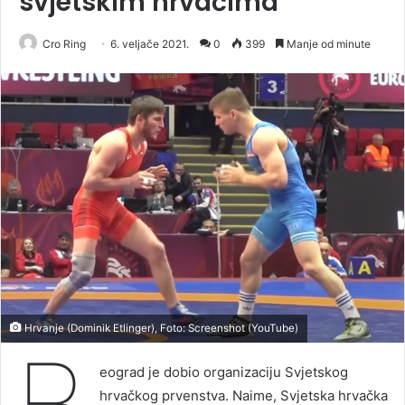
svjetskim hrvačima
Cro Ring
6. veljače 2021.
0
399
Manje od minute
Hrvanje (Dominik Etlinger), Foto: Screenshot (YouTube)
B
eograd je dobio organizaciju Svjetskog
hrvačkog prvenstva. Naime, Svjetska hrvačka