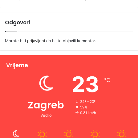
Odgovori
Morate biti
prijavljeni
da biste objavili komentar.
Vrijeme
23
℃
Zagreb
24º - 23º
59%
0.81 km/h
Vedro