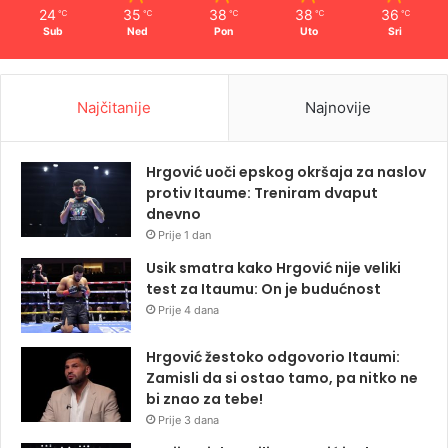
24
35
38
38
36
℃
℃
℃
℃
℃
Sub
Ned
Pon
Uto
Sri
Najčitanije
Najnovije
Hrgović uoči epskog okršaja za naslov
protiv Itaume: Treniram dvaput
dnevno
Prije 1 dan
Usik smatra kako Hrgović nije veliki
test za Itaumu: On je budućnost
Prije 4 dana
Hrgović žestoko odgovorio Itaumi:
Zamisli da si ostao tamo, pa nitko ne
bi znao za tebe!
Prije 3 dana