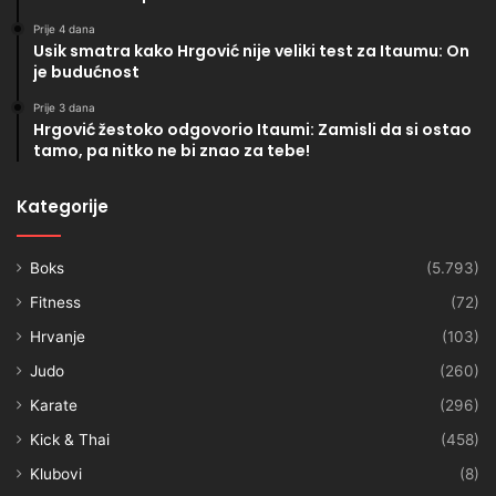
Prije 4 dana
Usik smatra kako Hrgović nije veliki test za Itaumu: On
je budućnost
Prije 3 dana
Hrgović žestoko odgovorio Itaumi: Zamisli da si ostao
tamo, pa nitko ne bi znao za tebe!
Kategorije
Boks
(5.793)
Fitness
(72)
Hrvanje
(103)
Judo
(260)
Karate
(296)
Kick & Thai
(458)
Klubovi
(8)