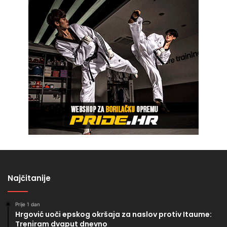
Najčitanije
Prije 1 dan
Hrgović uoči epskog okršaja za naslov protiv Itaume:
Treniram dvaput dnevno