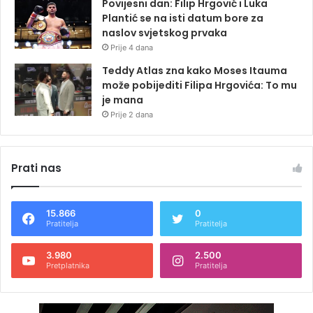
Povijesni dan: Filip Hrgović i Luka
Plantić se na isti datum bore za
naslov svjetskog prvaka
Prije 4 dana
Teddy Atlas zna kako Moses Itauma
može pobijediti Filipa Hrgovića: To mu
je mana
Prije 2 dana
Prati nas
15.866
0
Pratitelja
Pratitelja
3.980
2.500
Pretplatnika
Pratitelja