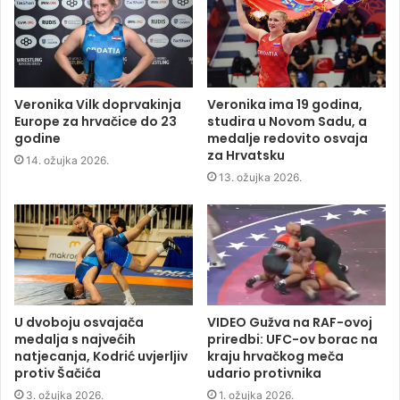
Veronika Vilk doprvakinja
Veronika ima 19 godina,
Europe za hrvačice do 23
studira u Novom Sadu, a
godine
medalje redovito osvaja
za Hrvatsku
14. ožujka 2026.
13. ožujka 2026.
U dvoboju osvajača
VIDEO Gužva na RAF-ovoj
medalja s najvećih
priredbi: UFC-ov borac na
natjecanja, Kodrić uvjerljiv
kraju hrvačkog meča
protiv Šačića
udario protivnika
3. ožujka 2026.
1. ožujka 2026.