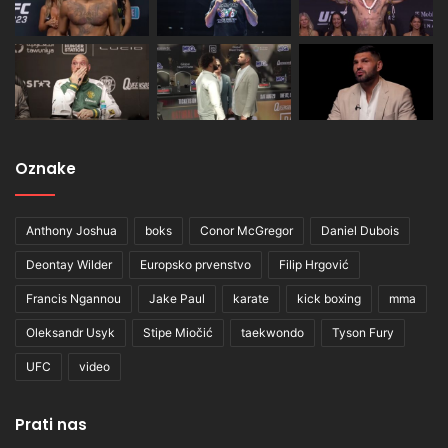
Oznake
Anthony Joshua
boks
Conor McGregor
Daniel Dubois
Deontay Wilder
Europsko prvenstvo
Filip Hrgović
Francis Ngannou
Jake Paul
karate
kick boxing
mma
Oleksandr Usyk
Stipe Miočić
taekwondo
Tyson Fury
UFC
video
Prati nas