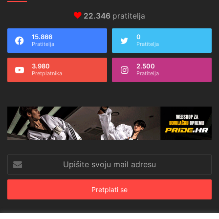
22.346
pratitelja
15.866
0
Pratitelja
Pratitelja
3.980
2.500
Pretplatnika
Pratitelja
Upišite
svoju
mail
adresu