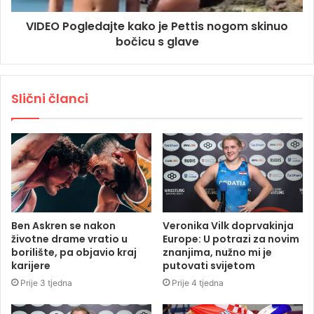
VIDEO Pogledajte kako je Pettis nogom skinuo
bočicu s glave
Slični članci
Ben Askren se nakon
Veronika Vilk doprvakinja
životne drame vratio u
Europe: U potrazi za novim
borilište, pa objavio kraj
znanjima, nužno mi je
karijere
putovati svijetom
Prije 3 tjedna
Prije 4 tjedna